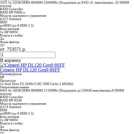
32Гб 1x 32GB DDR4 RDIMM 3200MHz (Поддержка до 8192 гб. максимально, 32 DIMM
портов)
RAID Controller
RAID HP P408i-a
Модуль удаленного управления
iLO 5 Standard
HDD
noHDD (до 8 HDD 2.5)
Блок питания
1x HP 800W
Рельсы в стойку
Да
Форм фактор
2U
от
753571
р.
В корзину
Сервер HP DL120 Gen9 8SFF
Производитель
HP
Процессор
1x Intel Xeon E5-2640v3 (8C 20M Cache 2.60GHz)
Оперативная память
64Гб 4x 16GB DDR4 RDIMM 2133MHz (Поддержка до 256GB максимально,8 DIMM
портов)
RAID Controller
RAID HP H240
Модуль удаленного управления
iLO 4 Standard
HDD
noHDD (до 8 HDD 2.5)
Блок питания
2x HP 900W
Рельсы в стойку
Да
Форм фактор
1U