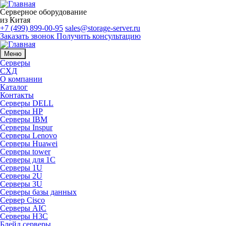
Серверное оборудование
из Китая
+7 (499) 899-00-95
sales@storage-server.ru
Заказать звонок
Получить консультацию
Меню
Серверы
СХД
О компании
Каталог
Контакты
Серверы DELL
Серверы HP
Серверы IBM
Серверы Inspur
Серверы Lenovo
Серверы Huawei
Серверы tower
Серверы для 1C
Серверы 1U
Серверы 2U
Серверы 3U
Серверы базы данных
Сервер Cisco
Серверы AIC
Серверы H3C
Блейд серверы