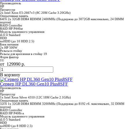
Производитель
HP
Процессор
2x Intel Xeon E5-2667v3 (8C 20M Cache 3.20GHz)
Оперативная память
64Гб 2x 32GB DDR4 RDIMM 2400MHz (Поддержка до 3072GB максимально, 24 DIMM
портов)
RAID Controller
RAID HP P440ar
Модуль удаленного управления
iLO 4 Standard
HDD
noHDD (до 10 HDD 2.5)
Блок питания
2x HP 500W
Рельсы в стойку
Рельсы для крепления в стойку 19
Форм фактор
1U
от
129990
р.
В корзину
Сервер HP DL360 Gen10 Plus8SFF
Производитель
HP
Процессор
1x Intel Xeon Silver 4310 (12C 18M Cache 2.1GHz)
Оперативная память
32Гб 1x 32GB DDR4 RDIMM 3200MHz (Поддержка до 8192 гб. максимально, 32 DIMM
портов)
RAID Controller
RAID HP P408i-a
Модуль удаленного управления
iLO 5 Standard
HDD
noHDD (до 8 HDD 2.5)