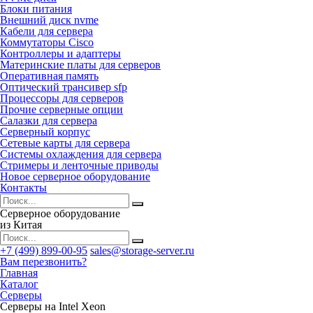
Блоки питания
Внешний диск nvme
Кабели для сервера
Коммутаторы Cisco
Контроллеры и адаптеры
Материнские платы для серверов
Оперативная память
Оптический трансивер sfp
Процессоры для серверов
Прочие серверные опции
Салазки для сервера
Серверный корпус
Сетевые карты для сервера
Системы охлаждения для сервера
Стримеры и ленточные приводы
Новое серверное оборудование
Контакты
Серверное оборудование
из Китая
+7 (499) 899-00-95
sales@storage-server.ru
Вам перезвонить?
Главная
Каталог
Серверы
Серверы на Intel Xeon