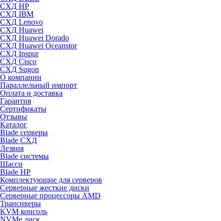
СХД HP
СХД IBM
СХД Lenovo
СХД Huawei
СХД Huawei Dorado
СХД Huawei Oceanstor
СХД Inspur
СХД Cisco
СХД Sugon
О компании
Параллельный импорт
Оплата и доставка
Гарантия
Сертификаты
Отзывы
Каталог
Blade серверы
Blade СХД
Лезвия
Blade системы
Шасси
Blade HP
Комплектующие для серверов
Серверные жесткие диски
Серверные процессоры AMD
Трансиверы
KVM консоль
NVMe диск