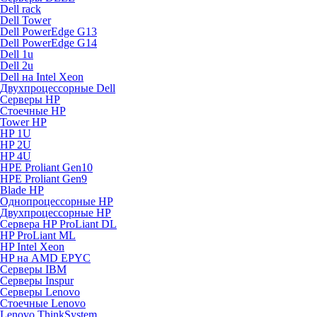
Dell rack
Dell Tower
Dell PowerEdge G13
Dell PowerEdge G14
Dell 1u
Dell 2u
Dell на Intel Xeon
Двухпроцессорные Dell
Серверы HP
Стоечные HP
Tower HP
HP 1U
HP 2U
HP 4U
HPE Proliant Gen10
HPE Proliant Gen9
Blade HP
Однопроцессорные HP
Двухпроцессорные HP
Сервера HP ProLiant DL
HP ProLiant ML
HP Intel Xeon
HP на AMD EPYC
Серверы IBM
Серверы Inspur
Серверы Lenovo
Стоечные Lenovo
Lenovo ThinkSystem