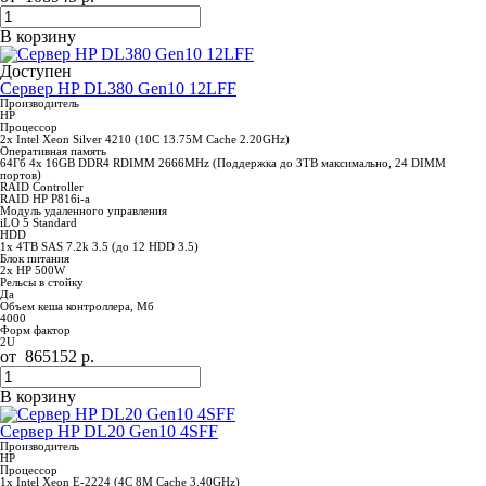
В корзину
Доступен
Сервер HP DL380 Gen10 12LFF
Производитель
HP
Процессор
2x Intel Xeon Silver 4210 (10C 13.75M Cache 2.20GHz)
Оперативная память
64Гб 4x 16GB DDR4 RDIMM 2666MHz (Поддержка до 3TB максимально, 24 DIMM
портов)
RAID Controller
RAID HP P816i-a
Модуль удаленного управления
iLO 5 Standard
HDD
1x 4TB SAS 7.2k 3.5 (до 12 HDD 3.5)
Блок питания
2x HP 500W
Рельсы в стойку
Да
Объем кеша контроллера, Мб
4000
Форм фактор
2U
от
865152
р.
В корзину
Сервер HP DL20 Gen10 4SFF
Производитель
HP
Процессор
1x Intel Xeon E-2224 (4C 8M Cache 3.40GHz)