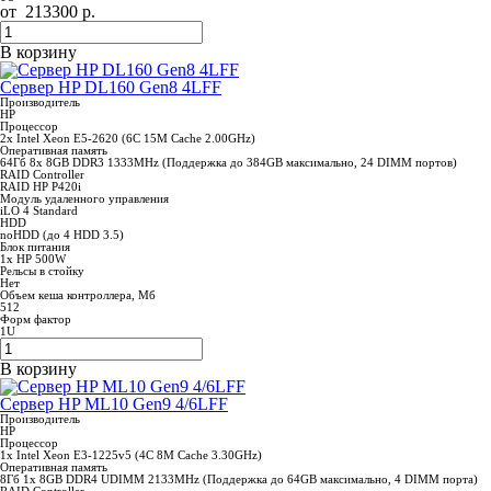
от
213300
р.
В корзину
Сервер HP DL160 Gen8 4LFF
Производитель
HP
Процессор
2x Intel Xeon E5-2620 (6C 15M Cache 2.00GHz)
Оперативная память
64Гб 8x 8GB DDR3 1333MHz (Поддержка до 384GB максимально, 24 DIMM портов)
RAID Controller
RAID HP P420i
Модуль удаленного управления
iLO 4 Standard
HDD
noHDD (до 4 HDD 3.5)
Блок питания
1x HP 500W
Рельсы в стойку
Нет
Объем кеша контроллера, Мб
512
Форм фактор
1U
В корзину
Сервер HP ML10 Gen9 4/6LFF
Производитель
HP
Процессор
1x Intel Xeon E3-1225v5 (4C 8M Cache 3.30GHz)
Оперативная память
8Гб 1x 8GB DDR4 UDIMM 2133MHz (Поддержка до 64GB максимально, 4 DIMM порта)