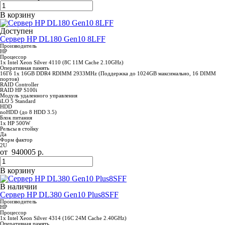
В корзину
Доступен
Сервер HP DL180 Gen10 8LFF
Производитель
HP
Процессор
1x Intel Xeon Silver 4110 (8C 11M Cache 2.10GHz)
Оперативная память
16Гб 1x 16GB DDR4 RDIMM 2933MHz (Поддержка до 1024GB максимально, 16 DIMM
портов)
RAID Controller
RAID HP S100i
Модуль удаленного управления
iLO 5 Standard
HDD
noHDD (до 8 HDD 3.5)
Блок питания
1x HP 500W
Рельсы в стойку
Да
Форм фактор
2U
от
940005
р.
В корзину
В наличии
Сервер HP DL380 Gen10 Plus8SFF
Производитель
HP
Процессор
1x Intel Xeon Silver 4314 (16C 24M Cache 2.40GHz)
Оперативная память