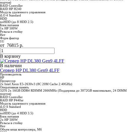
портов)
RAID Controller
RAID HP H240
Модуль удаленного управления
iLO 4 Standard
HDD
noHDD (до 8 HDD 2.5)
Блок питания
1x HP 500W
Рельсы в стойку
Нет
Форм фактор
1U
от
76815
р.
В корзину
В наличии
Сервер HP DL380 Gen9 4LFF
Производитель
HP
Процессор
2x Intel Xeon E5-2630v3 (8C 20M Cache 2.40GHz)
Оперативная память
32Гб 2x 16GB DDR4 RDIMM 2666MHz (Поддержка до 3072GB максимально, 24 DIMM
портов)
RAID Controller
RAID HP P440ar
Модуль удаленного управления
iLO 4 Standard
HDD
noHDD (до 4 HDD 3.5)
Блок питания
2x HP 500W
Рельсы в стойку
Нет
Объем кеша контроллера, Мб