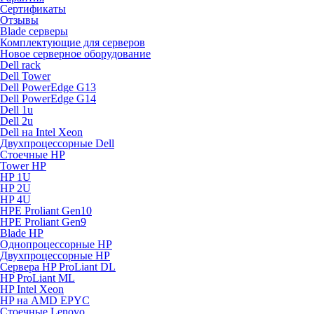
Сертификаты
Отзывы
Blade серверы
Комплектующие для серверов
Новое серверное оборудование
Dell rack
Dell Tower
Dell PowerEdge G13
Dell PowerEdge G14
Dell 1u
Dell 2u
Dell на Intel Xeon
Двухпроцессорные Dell
Стоечные HP
Tower HP
HP 1U
HP 2U
HP 4U
HPE Proliant Gen10
HPE Proliant Gen9
Blade HP
Однопроцессорные HP
Двухпроцессорные HP
Сервера HP ProLiant DL
HP ProLiant ML
HP Intel Xeon
HP на AMD EPYC
Стоечные Lenovo