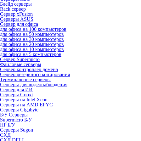
Блейд серверы
Rack сервер
Сервер xFusion
Серверы ASUS
Сервер для офиса
для офиса на 100 компьютеров
для офиса на 50 компьютеров
для офиса на 30 компьютеров
для офиса на 20 компьютеров
для офиса на 10 компьютеров
для офиса на 5 компьютеров
Сервер Supermicro
Файловые серверы
Сервер контроллер домена
Сервер резервного копирования
Терминальные серверы
Серверы для видеонаблюдения
Сервер для ИИ
Серверы Gooxi
Серверы на Intel Xeon
Серверы на AMD EPYC
Серверы Gigabyte
Б/У Серверы
Supermicro Б/У
HP Б/У
Серверы Sugon
СХД
СХД DELL