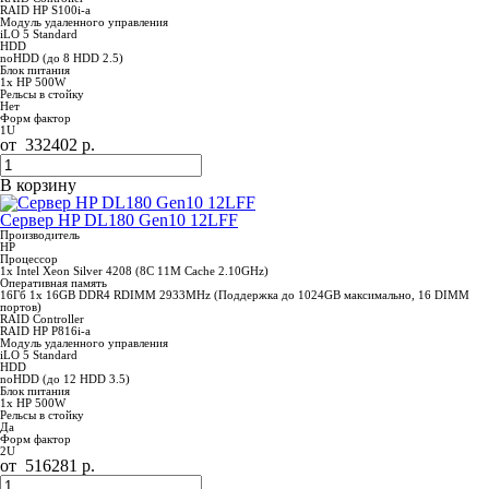
RAID HP S100i-a
Модуль удаленного управления
iLO 5 Standard
HDD
noHDD (до 8 HDD 2.5)
Блок питания
1x HP 500W
Рельсы в стойку
Нет
Форм фактор
1U
от
332402
р.
В корзину
Сервер HP DL180 Gen10 12LFF
Производитель
НР
Процессор
1x Intel Xeon Silver 4208 (8C 11M Cache 2.10GHz)
Оперативная память
16Гб 1x 16GB DDR4 RDIMM 2933MHz (Поддержка до 1024GB максимально, 16 DIMM
портов)
RAID Controller
RAID HP P816i-a
Модуль удаленного управления
iLO 5 Standard
HDD
noHDD (до 12 HDD 3.5)
Блок питания
1x HP 500W
Рельсы в стойку
Да
Форм фактор
2U
от
516281
р.