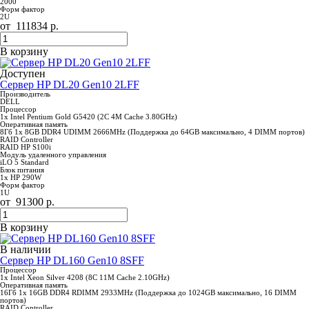
2000
Форм фактор
2U
от
111834
р.
В корзину
Доступен
Сервер HP DL20 Gen10 2LFF
Производитель
DELL
Процессор
1x Intel Pentium Gold G5420 (2C 4M Cache 3.80GHz)
Оперативная память
8Гб 1x 8GB DDR4 UDIMM 2666MHz (Поддержка до 64GB максимально, 4 DIMM портов)
RAID Controller
RAID HP S100i
Модуль удаленного управления
iLO 5 Standard
Блок питания
1x HP 290W
Форм фактор
1U
от
91300
р.
В корзину
В наличии
Сервер HP DL160 Gen10 8SFF
Процессор
1x Intel Xeon Silver 4208 (8C 11M Cache 2.10GHz)
Оперативная память
16Гб 1x 16GB DDR4 RDIMM 2933MHz (Поддержка до 1024GB максимально, 16 DIMM
портов)
RAID Controller