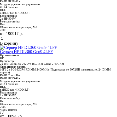
RAID HP P440ar
Модуль удаленного управления
iLO 4 Standard
HDD
noHDD (до 8 HDD 3.5)
Блок питания
2x HP 500W
Рельсы в стойку
Нет
Объем кеша контроллера, Мб
2000
от
190917
р.
В корзину
Сервер HP DL360 Gen9 4LFF
Производитель
HP
Процессор
2x Intel Xeon E5-2620v3 (6C 15M Cache 2.40GHz)
Оперативная память
16Гб 2x 8GB DDR4 RDIMM 2400MHz (Поддержка до 3072GB максимально, 24 DIMM
портов)
RAID Controller
RAID HP P440ar
Модуль удаленного управления
iLO 4 Standard
HDD
noHDD (до 4 HDD 3.5)
Блок питания
1x HP 500W
Рельсы в стойку
Нет
Объем кеша контроллера, Мб
2000
Форм фактор
1U
от
108945
р.