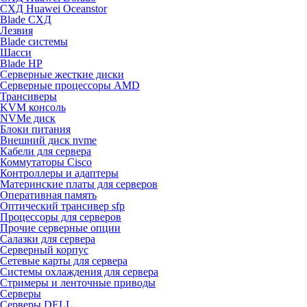
СХД Huawei Oceanstor
Blade СХД
Лезвия
Blade системы
Шасси
Blade HP
Серверные жесткие диски
Серверные процессоры AMD
Трансиверы
KVM консоль
NVMe диск
Блоки питания
Внешний диск nvme
Кабели для сервера
Коммутаторы Cisco
Контроллеры и адаптеры
Материнские платы для серверов
Оперативная память
Оптический трансивер sfp
Процессоры для серверов
Прочие серверные опции
Салазки для сервера
Серверный корпус
Сетевые карты для сервера
Системы охлаждения для сервера
Стримеры и ленточные приводы
Серверы
Серверы DELL