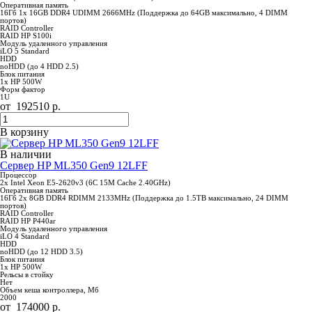
Оперативная память
16Гб 1x 16GB DDR4 UDIMM 2666MHz (Поддержка до 64GB максимально, 4 DIMM
портов)
RAID Controller
RAID HP S100i
Модуль удаленного управления
iLO 5 Standard
HDD
noHDD (до 4 HDD 2.5)
Блок питания
1x HP 500W
Форм фактор
1U
от
192510
р.
В корзину
В наличии
Сервер HP ML350 Gen9 12LFF
Процессор
2x Intel Xeon E5-2620v3 (6C 15M Cache 2.40GHz)
Оперативная память
16Гб 2x 8GB DDR4 RDIMM 2133MHz (Поддержка до 1.5TB максимально, 24 DIMM
портов)
RAID Controller
RAID HP P440ar
Модуль удаленного управления
iLO 4 Standard
HDD
noHDD (до 12 HDD 3.5)
Блок питания
1x HP 500W
Рельсы в стойку
Нет
Объем кеша контроллера, Мб
2000
от
174000
р.