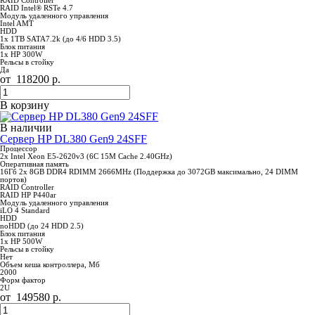
RAID Controller
RAID Intel® RSTe 4.7
Модуль удаленного управления
Intel AMT
HDD
1x 1TB SATA7.2k (до 4/6 HDD 3.5)
Блок питания
1x HP 300W
Рельсы в стойку
Да
от
118200
р.
В корзину
В наличии
Сервер HP DL380 Gen9 24SFF
Процессор
2x Intel Xeon E5-2620v3 (6C 15M Cache 2.40GHz)
Оперативная память
16Гб 2x 8GB DDR4 RDIMM 2666MHz (Поддержка до 3072GB максимально, 24 DIMM
портов)
RAID Controller
RAID HP P440ar
Модуль удаленного управления
iLO 4 Standard
HDD
noHDD (до 24 HDD 2.5)
Блок питания
1x HP 500W
Рельсы в стойку
Нет
Объем кеша контроллера, Мб
2000
Форм фактор
2U
от
149580
р.