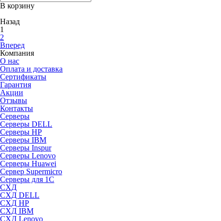
В корзину
Назад
1
2
Вперед
Компания
О нас
Оплата и доставка
Сертификаты
Гарантия
Акции
Отзывы
Контакты
Серверы
Серверы DELL
Серверы HP
Серверы IBM
Серверы Inspur
Серверы Lenovo
Серверы Huawei
Сервер Supermicro
Серверы для 1C
СХД
СХД DELL
СХД HP
СХД IBM
СХД Lenovo