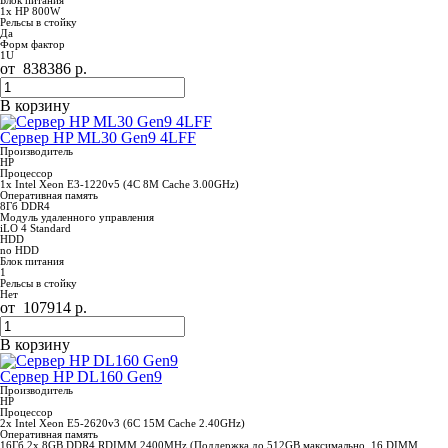
Блок питания
1x HP 800W
Рельсы в стойку
Да
Форм фактор
1U
от
838386
р.
В корзину
Сервер HP ML30 Gen9 4LFF
Производитель
НР
Процессор
1x Intel Xeon E3-1220v5 (4C 8M Cache 3.00GHz)
Оперативная память
8Гб DDR4
Модуль удаленного управления
iLO 4 Standard
HDD
no HDD
Блок питания
1
Рельсы в стойку
Нет
от
107914
р.
В корзину
Сервер HP DL160 Gen9
Производитель
HP
Процессор
2x Intel Xeon E5-2620v3 (6C 15M Cache 2.40GHz)
Оперативная память
16Гб 2x 8GB DDR4 RDIMM 2400MHz (Поддержка до 512GB максимально, 16 DIMM