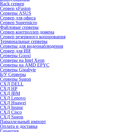
Rack сервер
Сервер xFusion
Серверы ASUS
Сервер для офиса
Сервер Supermicro
Файловые серверы
Сервер контроллер домена
Сервер резервного копирования
Терминальные серверы
Серверы для видеонаблюдения
Сервер для ИИ
Серверы Gooxi
Серверы на Intel Xeon
Серверы на AMD EPYC
Серверы Gigabyte
Б/У Серверы
Серверы Sugon
СХД DELL
СХД HP
СХД IBM
СХД Lenovo
СХД Huawei
СХД Inspur
СХД Cisco
СХД Sugon
Параллельный импорт
Оплата и доставка
Гарантия