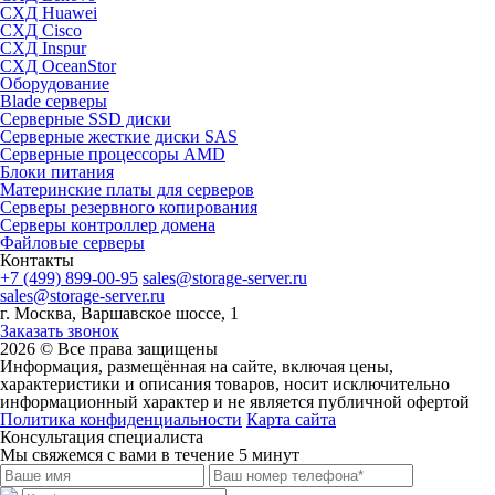
СХД Huawei
СХД Cisco
СХД Inspur
СХД OceanStor
Оборудование
Blade серверы
Серверные SSD диски
Cерверные жесткие диски SAS
Серверные процессоры AMD
Блоки питания
Материнские платы для серверов
Серверы резервного копирования
Серверы контроллер домена
Файловые серверы
Контакты
+7 (499) 899-00-95
sales@storage-server.ru
sales@storage-server.ru
г. Москва, Варшавское шоссе, 1
Заказать звонок
2026 © Все права защищены
Информация, размещённая на сайте, включая цены,
характеристики и описания товаров, носит исключительно
информационный характер и не является публичной офертой
Политика конфиденциальности
Карта сайта
Консультация специалиста
Мы свяжемся с вами в течение 5 минут