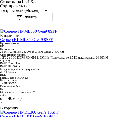
Серверы на Intel Xeon
Сортировать по:
Фильтр
В наличии
Сервер HP ML350 Gen9 8SFF
Производитель
HP
Процессор
2x Intel Xeon E5-2620v3 (6C 15M Cache 2.40GHz)
Оперативная память
16Гб 2x 8GB DDR4 RDIMM 2133MHz (Поддержка до 1.5TB максимально, 24 DIMM
портов)
RAID Controller
RAID HP P440ar
Модуль удаленного управления
iLO 4 Standard
HDD
noHDD (до 8 HDD 2.5)
Блок питания
1x HP 500W
Рельсы в стойку
Нет
Объем кеша контроллера, Мб
2000
от
146205
р.
В корзину
Сервер HP DL360 Gen9 10SFF