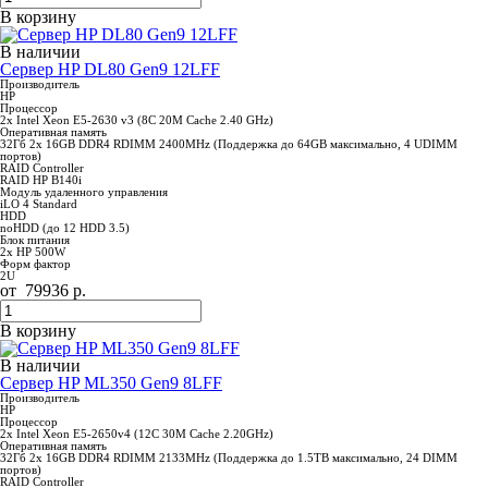
В корзину
В наличии
Сервер HP DL80 Gen9 12LFF
Производитель
HP
Процессор
2x Intel Xeon E5-2630 v3 (8C 20M Сache 2.40 GHz)
Оперативная память
32Гб 2x 16GB DDR4 RDIMM 2400MHz (Поддержка до 64GB максимально, 4 UDIMM
портов)
RAID Controller
RAID HP B140i
Модуль удаленного управления
iLO 4 Standard
HDD
noHDD (до 12 HDD 3.5)
Блок питания
2x HP 500W
Форм фактор
2U
от
79936
р.
В корзину
В наличии
Сервер HP ML350 Gen9 8LFF
Производитель
HP
Процессор
2x Intel Xeon E5-2650v4 (12C 30M Cache 2.20GHz)
Оперативная память
32Гб 2x 16GB DDR4 RDIMM 2133MHz (Поддержка до 1.5TB максимально, 24 DIMM
портов)
RAID Controller