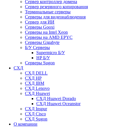
Сервер контроллер домена
Сервер резервного копирования
Терминальные серверы
Серверы для видеонаблюдения
Сервер для ИИ
Серверы Gooxi
Серверы на Intel Xeon
Серверы на AMD EPYC
Серверы Gigabyte
Б/У Серверы
Supermicro Б/У
HP Б/У
Серверы Sugon
СХД
СХД DELL
СХД HP
СХД IBM
СХД Lenovo
СХД Huawei
СХД Huawei Dorado
СХД Huawei Oceanstor
СХД Inspur
СХД Cisco
СХД Sugon
О компании