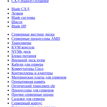
СХД Huawei Oceanstor
Blade СХД
Лезвия
Blade системы
Шасси
Blade HP
Серверные жесткие диски
Серверные процессоры AMD
Трансиверы
KVM консоль
NVMe диск
Блоки питания
Внешний диск nvme
Кабели для сервера
Коммутаторы Cisco
Контроллеры и адаптеры
Материнские платы для серверов
Оперативная память
Оптический трансивер sfp
Процессоры для серверов
Прочие серверные опции
Салазки для сервера
Серверный корпус