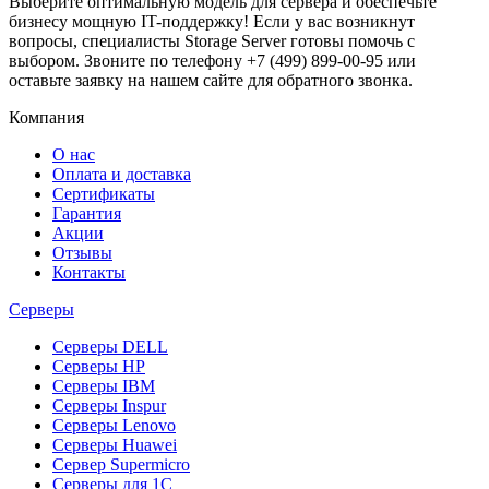
Выберите оптимальную модель для сервера и обеспечьте
бизнесу мощную IT-поддержку! Если у вас возникнут
вопросы, специалисты Storage Server готовы помочь с
выбором. Звоните по телефону +7 (499) 899-00-95 или
оставьте заявку на нашем сайте для обратного звонка.
Компания
О нас
Оплата и доставка
Сертификаты
Гарантия
Акции
Отзывы
Контакты
Серверы
Серверы DELL
Серверы HP
Серверы IBM
Серверы Inspur
Серверы Lenovo
Серверы Huawei
Сервер Supermicro
Серверы для 1C