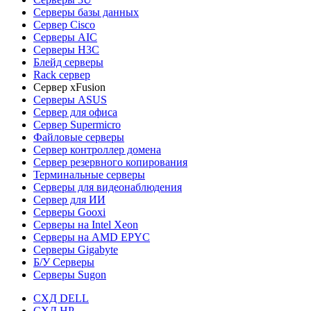
Серверы базы данных
Сервер Cisco
Серверы AIC
Серверы H3C
Блейд серверы
Rack сервер
Сервер xFusion
Серверы ASUS
Сервер для офиса
Сервер Supermicro
Файловые серверы
Сервер контроллер домена
Сервер резервного копирования
Терминальные серверы
Серверы для видеонаблюдения
Сервер для ИИ
Серверы Gooxi
Серверы на Intel Xeon
Серверы на AMD EPYC
Серверы Gigabyte
Б/У Серверы
Серверы Sugon
СХД DELL
СХД HP