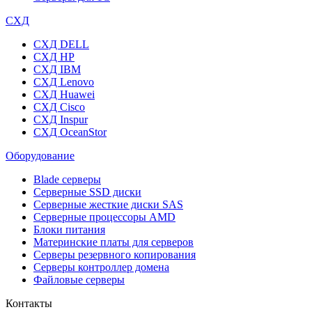
СХД
СХД DELL
СХД HP
СХД IBM
СХД Lenovo
СХД Huawei
СХД Cisco
СХД Inspur
СХД OceanStor
Оборудование
Blade серверы
Серверные SSD диски
Cерверные жесткие диски SAS
Серверные процессоры AMD
Блоки питания
Материнские платы для серверов
Серверы резервного копирования
Серверы контроллер домена
Файловые серверы
Контакты