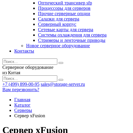
Оптический трансивер sfp
Процессоры для серверов
Прочие серверные опции
Салазки для сервера
Серверный корпус
Сетевые карты для сервера
Системы охлаждения для сервера
Стримеры и ленточные приводы
Новое серверное оборудование
Контакты
Серверное оборудование
из Китая
+7 (499) 899-00-95
sales@storage-server.ru
Вам перезвонить?
Главная
Каталог
Серверы
Сервер xFusion
Сервер xFusion