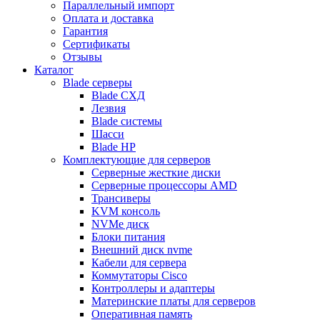
Параллельный импорт
Оплата и доставка
Гарантия
Сертификаты
Отзывы
Каталог
Blade серверы
Blade СХД
Лезвия
Blade системы
Шасси
Blade HP
Комплектующие для серверов
Серверные жесткие диски
Серверные процессоры AMD
Трансиверы
KVM консоль
NVMe диск
Блоки питания
Внешний диск nvme
Кабели для сервера
Коммутаторы Cisco
Контроллеры и адаптеры
Материнские платы для серверов
Оперативная память