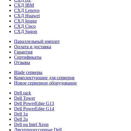
СХД IBM
СХД Lenovo
СХД Huawei
СХД Inspur
СХД Cisco
СХД Sugon
Параллельный импорт
Оплата и доставка
Гарантия
Сертификаты
Отзывы
Blade серверы
Комплектующие для серверов
Новое серверное оборудование
Dell rack
Dell Tower
Dell PowerEdge G13
Dell PowerEdge G14
Dell 1u
Dell 2u
Dell на Intel Xeon
Двухпроцессорные Dell