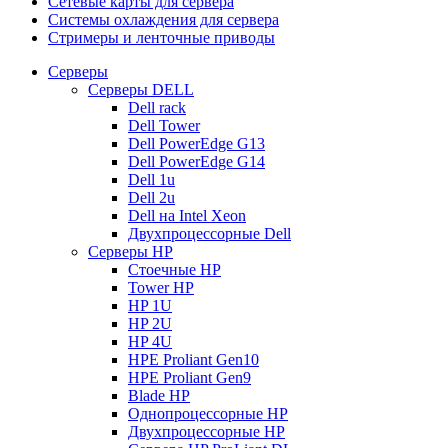
Сетевые карты для сервера
Системы охлаждения для сервера
Стримеры и ленточные приводы
Серверы
Серверы DELL
Dell rack
Dell Tower
Dell PowerEdge G13
Dell PowerEdge G14
Dell 1u
Dell 2u
Dell на Intel Xeon
Двухпроцессорные Dell
Серверы HP
Стоечные HP
Tower HP
HP 1U
HP 2U
HP 4U
HPE Proliant Gen10
HPE Proliant Gen9
Blade HP
Однопроцессорные HP
Двухпроцессорные HP