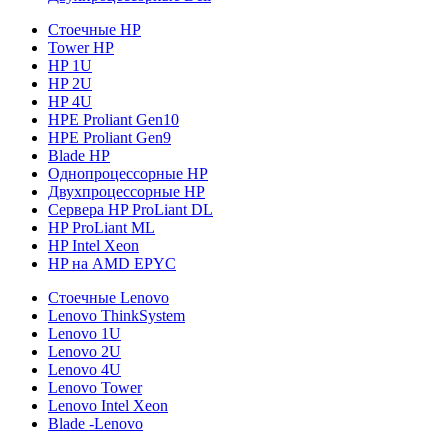
Стоечные HP
Tower HP
HP 1U
HP 2U
HP 4U
HPE Proliant Gen10
HPE Proliant Gen9
Blade HP
Однопроцессорные HP
Двухпроцессорные HP
Сервера HP ProLiant DL
HP ProLiant ML
HP Intel Xeon
HP на AMD EPYC
Стоечные Lenovo
Lenovo ThinkSystem
Lenovo 1U
Lenovo 2U
Lenovo 4U
Lenovo Tower
Lenovo Intel Xeon
Blade -Lenovo