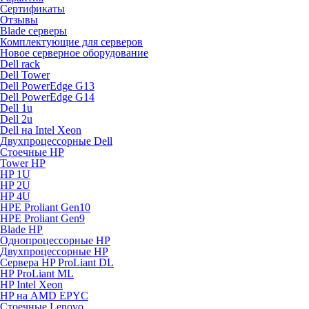
Сертификаты
Отзывы
Blade серверы
Комплектующие для серверов
Новое серверное оборудование
Dell rack
Dell Tower
Dell PowerEdge G13
Dell PowerEdge G14
Dell 1u
Dell 2u
Dell на Intel Xeon
Двухпроцессорные Dell
Стоечные HP
Tower HP
HP 1U
HP 2U
HP 4U
HPE Proliant Gen10
HPE Proliant Gen9
Blade HP
Однопроцессорные HP
Двухпроцессорные HP
Сервера HP ProLiant DL
HP ProLiant ML
HP Intel Xeon
HP на AMD EPYC
Стоечные Lenovo