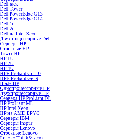
Dell rack
Dell Tower
Dell PowerEdge G13
Dell PowerEdge G14
Dell 1u
Dell 2u
Dell на Intel Xeon
Двухпроцессорные Dell
Серверы HP
Стоечные HP
Tower HP
HP 1U
HP 2U
HP 4U
HPE Proliant Gen10
HPE Proliant Gen9
Blade HP
Однопроцессорные HP
Двухпроцессорные HP
Сервера HP ProLiant DL
HP ProLiant ML
HP Intel Xeon
HP на AMD EPYC
Серверы IBM
Серверы Inspur
Серверы Lenovo
Стоечные Lenovo
Lenovo ThinkSystem