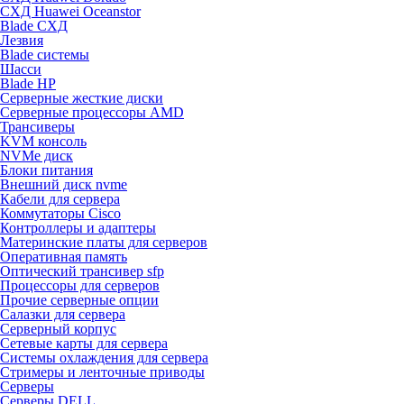
СХД Huawei Oceanstor
Blade СХД
Лезвия
Blade системы
Шасси
Blade HP
Серверные жесткие диски
Серверные процессоры AMD
Трансиверы
KVM консоль
NVMe диск
Блоки питания
Внешний диск nvme
Кабели для сервера
Коммутаторы Cisco
Контроллеры и адаптеры
Материнские платы для серверов
Оперативная память
Оптический трансивер sfp
Процессоры для серверов
Прочие серверные опции
Салазки для сервера
Серверный корпус
Сетевые карты для сервера
Системы охлаждения для сервера
Стримеры и ленточные приводы
Серверы
Серверы DELL