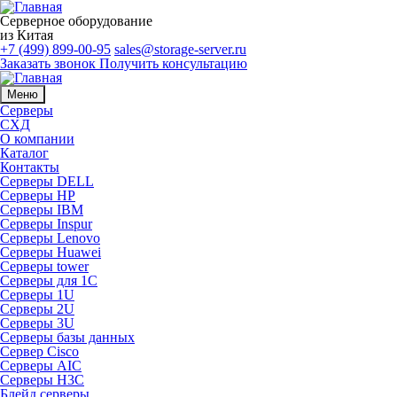
Серверное оборудование
из Китая
+7 (499) 899-00-95
sales@storage-server.ru
Заказать звонок
Получить консультацию
Меню
Серверы
СХД
О компании
Каталог
Контакты
Серверы DELL
Серверы HP
Серверы IBM
Серверы Inspur
Серверы Lenovo
Серверы Huawei
Серверы tower
Серверы для 1C
Серверы 1U
Серверы 2U
Серверы 3U
Серверы базы данных
Сервер Cisco
Серверы AIC
Серверы H3C
Блейд серверы