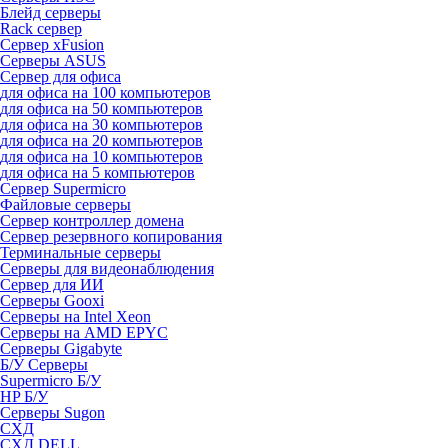
Блейд серверы
Rack сервер
Сервер xFusion
Серверы ASUS
Сервер для офиса
для офиса на 100 компьютеров
для офиса на 50 компьютеров
для офиса на 30 компьютеров
для офиса на 20 компьютеров
для офиса на 10 компьютеров
для офиса на 5 компьютеров
Сервер Supermicro
Файловые серверы
Сервер контроллер домена
Сервер резервного копирования
Терминальные серверы
Серверы для видеонаблюдения
Сервер для ИИ
Серверы Gooxi
Серверы на Intel Xeon
Серверы на AMD EPYC
Серверы Gigabyte
Б/У Серверы
Supermicro Б/У
HP Б/У
Серверы Sugon
СХД
СХД DELL