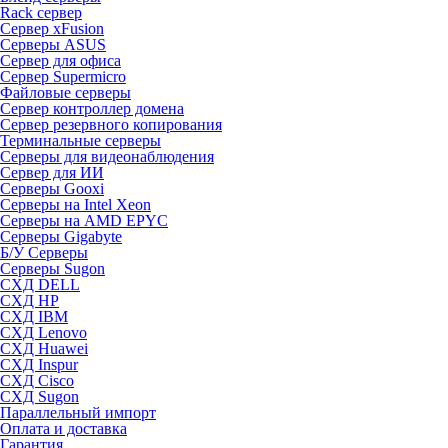
Rack сервер
Сервер xFusion
Серверы ASUS
Сервер для офиса
Сервер Supermicro
Файловые серверы
Сервер контроллер домена
Сервер резервного копирования
Терминальные серверы
Серверы для видеонаблюдения
Сервер для ИИ
Серверы Gooxi
Серверы на Intel Xeon
Серверы на AMD EPYC
Серверы Gigabyte
Б/У Серверы
Серверы Sugon
СХД DELL
СХД HP
СХД IBM
СХД Lenovo
СХД Huawei
СХД Inspur
СХД Cisco
СХД Sugon
Параллельный импорт
Оплата и доставка
Гарантия