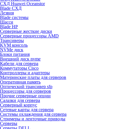
СХД Huawei Oceanstor
Blade СХД
Лезвия
Blade системы
Шасси
Blade HP
Серверные жесткие диски
Серверные процессоры AMD
Трансиверы
KVM консоль
NVMe диск
Блоки питания
Внешний диск nvme
Кабели для сервера
Коммутаторы Cisco
Контроллеры и адаптеры
Материнские платы для серверов
Оперативная память
Оптический трансивер sfp
Процессоры для серверов
Прочие серверные опции
Салазки для сервера
Серверный корпус
Сетевые карты для сервера
Системы охлаждения для сервера
Стримеры и ленточные приводы
Серверы
Серверы DELL