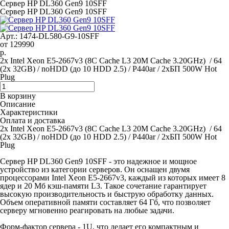
Сервер HP DL360 Gen9 10SFF
Сервер HP DL360 Gen9 10SFF
Арт.: 1474-DL580-G9-10SFF
от
129990
р.
2x Intel Xeon E5-2667v3 (8C Cache L3 20M Cache 3.20GHz) / 64
(2x 32GB) / noHDD (до 10 HDD 2.5) / P440ar / 2xБП 500W Hot
Plug
В корзину
Описание
Характеристики
Оплата и доставка
2x Intel Xeon E5-2667v3 (8C Cache L3 20M Cache 3.20GHz) / 64
(2x 32GB) / noHDD (до 10 HDD 2.5) / P440ar / 2xБП 500W Hot
Plug
Сервер HP DL360 Gen9 10SFF - это надежное и мощное
устройство из категории серверов. Он оснащен двумя
процессорами Intel Xeon E5-2667v3, каждый из которых имеет 8
ядер и 20 Мб кэш-памяти L3. Такое сочетание гарантирует
высокую производительность и быструю обработку данных.
Объем оперативной памяти составляет 64 Гб, что позволяет
серверу мгновенно реагировать на любые задачи.
Форм-фактор сервера - 1U, что делает его компактным и