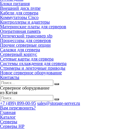
Блоки питания
Внешний диск nvme
Кабели для сервера
Коммутаторы Cisco
Контроллеры и адаптеры
Материнские платы для серверов
Оперативная память
Оптический трансивер sfp
Процессоры для серверов
Прочие серверные опции
Салазки для сервера
Серверный корпус
Сетевые карты для сервера
Системы охлаждения для сервера
Стримеры и ленточные приводы
Новое серверное оборудование
Контакты
Серверное оборудование
из Китая
+7 (499) 899-00-95
sales@storage-server.ru
Вам перезвонить?
Главная
Каталог
Серверы
Серверы HP