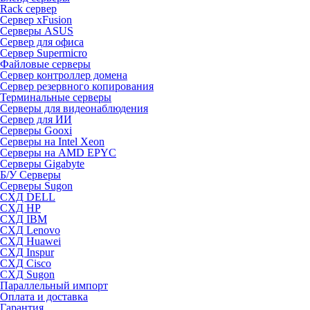
Rack сервер
Сервер xFusion
Серверы ASUS
Сервер для офиса
Сервер Supermicro
Файловые серверы
Сервер контроллер домена
Сервер резервного копирования
Терминальные серверы
Серверы для видеонаблюдения
Сервер для ИИ
Серверы Gooxi
Серверы на Intel Xeon
Серверы на AMD EPYC
Серверы Gigabyte
Б/У Серверы
Серверы Sugon
СХД DELL
СХД HP
СХД IBM
СХД Lenovo
СХД Huawei
СХД Inspur
СХД Cisco
СХД Sugon
Параллельный импорт
Оплата и доставка
Гарантия