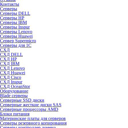
Контакты
Серверы
Серверы DELL
Серверы HP
Серверы IBM
Серверы Inspur
Серверы Lenovo
Серверы Huawei
Сервер Supermicro
Серверы для 1C
СХД
СХД DELL
СХД HP
СХД IBM
СХД Lenovo
СХД Huawei
СХД Cisco
СХД Inspur
СХД OceanStor
Оборудование
Blade серверы
Серверные SSD диски
Cерверные жесткие диски SAS
Серверные процессоры AMD
Блоки питания
Материнские платы для серверов
Серверы резервного копирования
Серверы контроллер домена