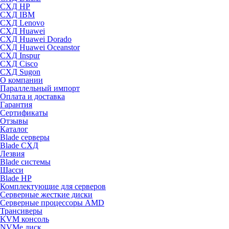
СХД HP
СХД IBM
СХД Lenovo
СХД Huawei
СХД Huawei Dorado
СХД Huawei Oceanstor
СХД Inspur
СХД Cisco
СХД Sugon
О компании
Параллельный импорт
Оплата и доставка
Гарантия
Сертификаты
Отзывы
Каталог
Blade серверы
Blade СХД
Лезвия
Blade системы
Шасси
Blade HP
Комплектующие для серверов
Серверные жесткие диски
Серверные процессоры AMD
Трансиверы
KVM консоль
NVMe диск