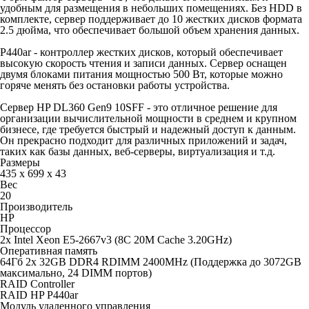
удобным для размещения в небольших помещениях. Без HDD в
комплекте, сервер поддерживает до 10 жестких дисков формата
2.5 дюйма, что обеспечивает большой объем хранения данных.
P440ar - контроллер жестких дисков, который обеспечивает
высокую скорость чтения и записи данных. Сервер оснащен
двумя блоками питания мощностью 500 Вт, которые можно
горяче менять без остановки работы устройства.
Сервер HP DL360 Gen9 10SFF - это отличное решение для
организации вычислительной мощности в среднем и крупном
бизнесе, где требуется быстрый и надежный доступ к данным.
Он прекрасно подходит для различных приложений и задач,
таких как базы данных, веб-серверы, виртуализация и т.д.
Размеры
435 x 699 x 43
Вес
20
Производитель
HP
Процессор
2x Intel Xeon E5-2667v3 (8C 20M Cache 3.20GHz)
Оперативная память
64Гб 2x 32GB DDR4 RDIMM 2400MHz (Поддержка до 3072GB
максимально, 24 DIMM портов)
RAID Controller
RAID HP P440ar
Модуль удаленного управления