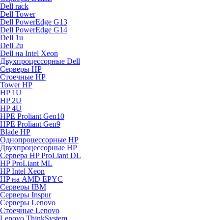
Dell rack
Dell Tower
Dell PowerEdge G13
Dell PowerEdge G14
Dell 1u
Dell 2u
Dell на Intel Xeon
Двухпроцессорные Dell
Серверы HP
Стоечные HP
Tower HP
HP 1U
HP 2U
HP 4U
HPE Proliant Gen10
HPE Proliant Gen9
Blade HP
Однопроцессорные HP
Двухпроцессорные HP
Сервера HP ProLiant DL
HP ProLiant ML
HP Intel Xeon
HP на AMD EPYC
Серверы IBM
Серверы Inspur
Серверы Lenovo
Стоечные Lenovo
Lenovo ThinkSystem