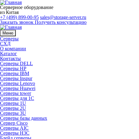
Серверное оборудование
из Китая
+7 (499) 899-00-95
sales@storage-server.ru
Заказать звонок
Получить консультацию
Меню
Серверы
СХД
О компании
Каталог
Контакты
Серверы DELL
Серверы HP
Серверы IBM
Серверы Inspur
Серверы Lenovo
Серверы Huawei
Серверы tower
Серверы для 1C
Серверы 1U
Серверы 2U
Серверы 3U
Серверы базы данных
Сервер Cisco
Серверы AIC
Серверы H3C
Блейд серверы