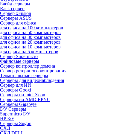
Блейд серверы
Rack сервер
Сервер xFusion
Серверы ASUS
Сервер для офиса
для офиса на 100 компьютеров
для офиса на 50 компьютеров
для офиса на 30 компьютеров
для офиса на 20 компьютеров
для офиса на 10 компьютеров
для офиса на 5 компьютеров
Сервер Supermicro
Файловые серверы
Сервер контроллер домена
Сервер резервного копирования
Терминальные серверы
Серверы для видеонаблюдения
Сервер для ИИ
Серверы Gooxi
Серверы на Intel Xeon
Серверы на AMD EPYC
Серверы Gigabyte
Б/У Серверы
Supermicro Б/У
HP Б/У
Серверы Sugon
СХД
СХД DELL