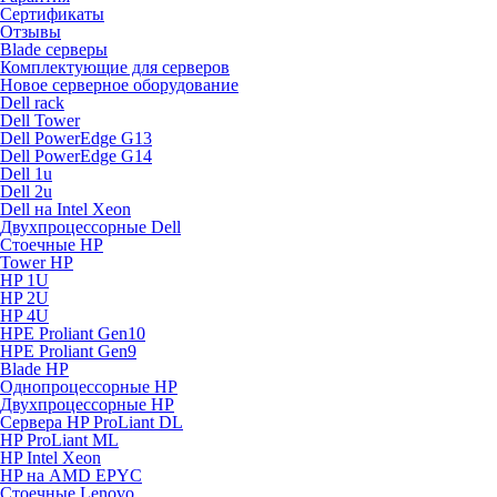
Сертификаты
Отзывы
Blade серверы
Комплектующие для серверов
Новое серверное оборудование
Dell rack
Dell Tower
Dell PowerEdge G13
Dell PowerEdge G14
Dell 1u
Dell 2u
Dell на Intel Xeon
Двухпроцессорные Dell
Стоечные HP
Tower HP
HP 1U
HP 2U
HP 4U
HPE Proliant Gen10
HPE Proliant Gen9
Blade HP
Однопроцессорные HP
Двухпроцессорные HP
Сервера HP ProLiant DL
HP ProLiant ML
HP Intel Xeon
HP на AMD EPYC
Стоечные Lenovo