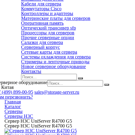
Кабели для сервера
Коммутаторы Cisco
Контроллеры и адаптеры
Материнские платы для серверов
Оперативная память
Оптический трансивер sfp
Процессоры для серверов
Прочие серверные опции
Салазки для сервера
Серверный корпус
Сетевые карты для сервера
Системы охлаждения для сервера
Стримеры и ленточные приводы
Новое серверное оборудование
Контакты
ерверное оборудование
 Китая
 (499) 899-00-95
sales@storage-server.ru
ам перезвонить?
Главная
Каталог
Серверы
Серверы H3C
Сервер H3C UniServer R4700 G5
Сервер H3C UniServer R4700 G5