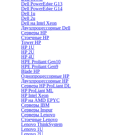
Dell PowerEdge G13
Dell PowerEdge G14
Dell 1u
Dell 2u
Dell на Intel Xeon
Двухпроцессорные Dell
Серверы HP
Стоечные HP
Tower HP
HP 1U
HP 2U
HP 4U
HPE Proliant Gen10
HPE Proliant Gen9
Blade HP
Однопроцессорные HP
Двухпроцессорные HP
Сервера HP ProLiant DL
HP ProLiant ML
HP Intel Xeon
HP на AMD EPYC
Серверы IBM
Серверы Inspur
Серверы Lenovo
Стоечные Lenovo
Lenovo ThinkSystem
Lenovo 1U
Lenovo 2U