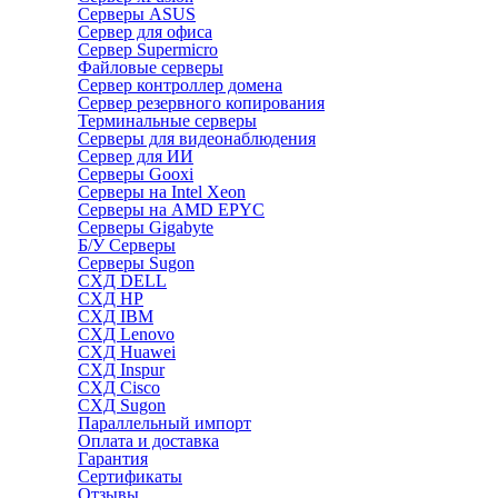
Серверы ASUS
Сервер для офиса
Сервер Supermicro
Файловые серверы
Сервер контроллер домена
Сервер резервного копирования
Терминальные серверы
Серверы для видеонаблюдения
Сервер для ИИ
Серверы Gooxi
Серверы на Intel Xeon
Серверы на AMD EPYC
Серверы Gigabyte
Б/У Серверы
Серверы Sugon
СХД DELL
СХД HP
СХД IBM
СХД Lenovo
СХД Huawei
СХД Inspur
СХД Cisco
СХД Sugon
Параллельный импорт
Оплата и доставка
Гарантия
Сертификаты
Отзывы