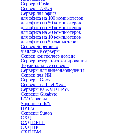
Сервер xFusion
Серверы ASUS
Сервер для офиса
для офиса на 100 компьютеров
для офиса на 50 компьютеров
для офиса на 30 компьютеров
для офиса на 20 компьютеров
для офиса на 10 компьютеров
для офиса на 5 компьютеров
Сервер Supermicro
Файловые серверы
Сервер контроллер домена
Сервер резервного копирования
Терминальные серверы
Серверы для видеонаблюдения
Сервер для ИИ
Серверы Gooxi
Серверы на Intel Xeon
Серверы на AMD EPYC
Серверы Gigabyte
Б/У Серверы
Supermicro Б/У
HP Б/У
Серверы Sugon
СХД
СХД DELL
СХД HP
СХД IBM