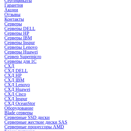
Сертификаты
Гарантия
Акции
Отзывы
Контакты
Серверы
Серверы DELL
Серверы HP
Серверы IBM
Серверы Inspur
Серверы Lenovo
Серверы Huawei
Сервер Supermicro
Серверы для 1C
СХД
СХД DELL
СХД HP
СХД IBM
СХД Lenovo
СХД Huawei
СХД Cisco
СХД Inspur
СХД OceanStor
Оборудование
Blade серверы
Серверные SSD диски
Cерверные жесткие диски SAS
Серверные процессоры AMD