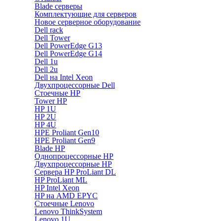
Blade серверы
Комплектующие для серверов
Новое серверное оборудование
Dell rack
Dell Tower
Dell PowerEdge G13
Dell PowerEdge G14
Dell 1u
Dell 2u
Dell на Intel Xeon
Двухпроцессорные Dell
Стоечные HP
Tower HP
HP 1U
HP 2U
HP 4U
HPE Proliant Gen10
HPE Proliant Gen9
Blade HP
Однопроцессорные HP
Двухпроцессорные HP
Сервера HP ProLiant DL
HP ProLiant ML
HP Intel Xeon
HP на AMD EPYC
Стоечные Lenovo
Lenovo ThinkSystem
Lenovo 1U