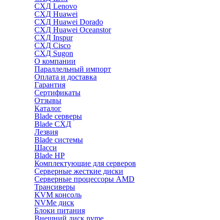
СХД Lenovo
СХД Huawei
СХД Huawei Dorado
СХД Huawei Oceanstor
СХД Inspur
СХД Cisco
СХД Sugon
О компании
Параллельный импорт
Оплата и доставка
Гарантия
Сертификаты
Отзывы
Каталог
Blade серверы
Blade СХД
Лезвия
Blade системы
Шасси
Blade HP
Комплектующие для серверов
Серверные жесткие диски
Серверные процессоры AMD
Трансиверы
KVM консоль
NVMe диск
Блоки питания
Внешний диск nvme