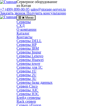
Серверное оборудование
из Китая
+7 (499) 899-00-95
sales@storage-server.ru
Заказать звонок
Получить консультацию
Меню
Серверы
СХД
О компании
Каталог
Контакты
Серверы DELL
Серверы HP
Серверы IBM
Серверы Inspur
Серверы Lenovo
Серверы Huawei
Серверы tower
Серверы для 1C
Серверы 1U
Серверы 2U
Серверы 3U
Серверы базы данных
Сервер Cisco
Серверы AIC
Серверы H3C
Блейд серверы
Rack сервер
Сервер xFusion