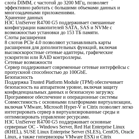
слота DIMM, с частотой до 3200 МГц, позволяет
эффективно работать с большими объемами данных и
многозадачными приложениями.
Хранение данных
H3C UniServer R4700 G5 поддерживает смешанные
конфигурации накопителей SATA, SAS и NVMe с
возможностью установки до 153 ТБ памяти.
Слоты расширения
8 слотов PCIe 4.0 позволяют устанавливать карты
расширения для дополнительных функций, включая
высокоскоростные сетевые адаптеры, графические
ускорители или RAID контроллеры.
Сетевые возможности
Сервер поддерживает современные сетевые интерфейсы с
пропускной способностью до 100GbE.
Безопасность
Поддержка Trusted Platform Module (TPM) обеспечивает
безопасность на аппаратном уровне, включая защиту
конфиденциальных данных и безопасную загрузку.
Программное обеспечение и операционные системы
Совместимость с основными платформами виртуализации,
включая VMware, Microsoft Hyper-V и Citrix позволяет легко
интегрировать сервер в виртуализированные среды и
оптимизировать управление ресурсами.
H3C UniServer R4700 G5 поддерживает основные
серверные ОС - Windows Server, Red Hat Enterprise Linux
(RHEL), SUSE Linux Enterprise Server (SLES), CentOS, Oracle
Linux, а также гипервизоры VMware ESXi и Citrix