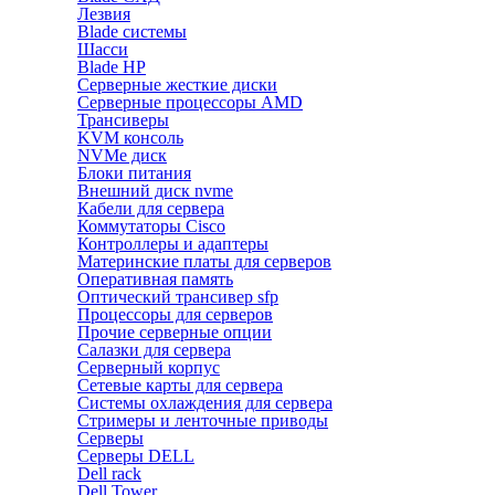
Лезвия
Blade системы
Шасси
Blade HP
Серверные жесткие диски
Серверные процессоры AMD
Трансиверы
KVM консоль
NVMe диск
Блоки питания
Внешний диск nvme
Кабели для сервера
Коммутаторы Cisco
Контроллеры и адаптеры
Материнские платы для серверов
Оперативная память
Оптический трансивер sfp
Процессоры для серверов
Прочие серверные опции
Салазки для сервера
Серверный корпус
Сетевые карты для сервера
Системы охлаждения для сервера
Стримеры и ленточные приводы
Серверы
Серверы DELL
Dell rack
Dell Tower