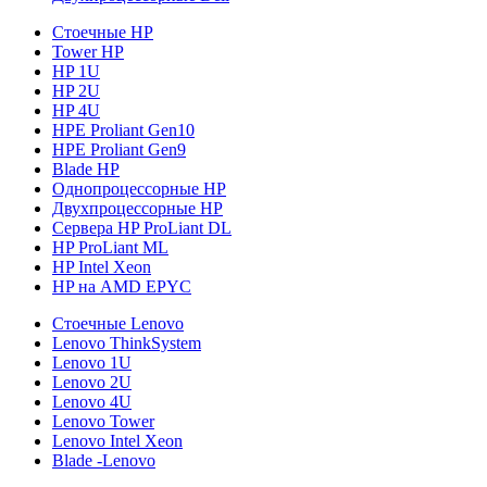
Стоечные HP
Tower HP
HP 1U
HP 2U
HP 4U
HPE Proliant Gen10
HPE Proliant Gen9
Blade HP
Однопроцессорные HP
Двухпроцессорные HP
Сервера HP ProLiant DL
HP ProLiant ML
HP Intel Xeon
HP на AMD EPYC
Стоечные Lenovo
Lenovo ThinkSystem
Lenovo 1U
Lenovo 2U
Lenovo 4U
Lenovo Tower
Lenovo Intel Xeon
Blade -Lenovo