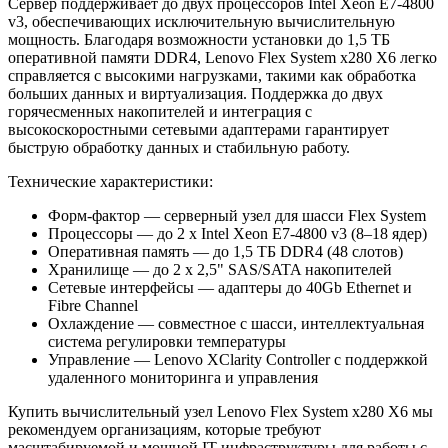
Сервер поддерживает до двух процессоров Intel Xeon E7-4800
v3, обеспечивающих исключительную вычислительную
мощность. Благодаря возможности установки до 1,5 ТБ
оперативной памяти DDR4, Lenovo Flex System x280 X6 легко
справляется с высокими нагрузками, такими как обработка
больших данных и виртуализация. Поддержка до двух
горячесменных накопителей и интеграция с
высокоскоростными сетевыми адаптерами гарантирует
быструю обработку данных и стабильную работу.
Технические характеристики:
Форм-фактор — серверный узел для шасси Flex System
Процессоры — до 2 x Intel Xeon E7-4800 v3 (8–18 ядер)
Оперативная память — до 1,5 ТБ DDR4 (48 слотов)
Хранилище — до 2 x 2,5" SAS/SATA накопителей
Сетевые интерфейсы — адаптеры до 40Gb Ethernet и
Fibre Channel
Охлаждение — совместное с шасси, интеллектуальная
система регулировки температуры
Управление — Lenovo XClarity Controller с поддержкой
удаленного мониторинга и управления
Купить вычислительный узел Lenovo Flex System x280 X6 мы
рекомендуем организациям, которые требуют
масштабируемой и мощной IT-инфраструктуры для работы с