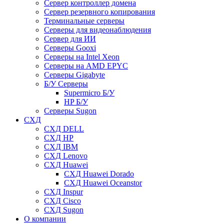
Сервер контроллер домена
Сервер резервного копирования
Терминальные серверы
Серверы для видеонаблюдения
Сервер для ИИ
Серверы Gooxi
Серверы на Intel Xeon
Серверы на AMD EPYC
Серверы Gigabyte
Б/У Серверы
Supermicro Б/У
HP Б/У
Серверы Sugon
СХД
СХД DELL
СХД HP
СХД IBM
СХД Lenovo
СХД Huawei
СХД Huawei Dorado
СХД Huawei Oceanstor
СХД Inspur
СХД Cisco
СХД Sugon
О компании