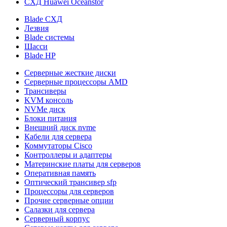
СХД Huawei Oceanstor
Blade СХД
Лезвия
Blade системы
Шасси
Blade HP
Серверные жесткие диски
Серверные процессоры AMD
Трансиверы
KVM консоль
NVMe диск
Блоки питания
Внешний диск nvme
Кабели для сервера
Коммутаторы Cisco
Контроллеры и адаптеры
Материнские платы для серверов
Оперативная память
Оптический трансивер sfp
Процессоры для серверов
Прочие серверные опции
Салазки для сервера
Серверный корпус