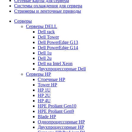
Сетевые карты для сервера
Системы охлаждения для сервера
Стримеры и ленточные приводы
Серверы
Серверы DELL
Dell rack
Dell Tower
Dell PowerEdge G13
Dell PowerEdge G14
Dell 1u
Dell 2u
Dell на Intel Xeon
Двухпроцессорные Dell
Серверы HP
Стоечные HP
Tower HP
HP 1U
HP 2U
HP 4U
HPE Proliant Gen10
HPE Proliant Gen9
Blade HP
Однопроцессорные HP
Двухпроцессорные HP