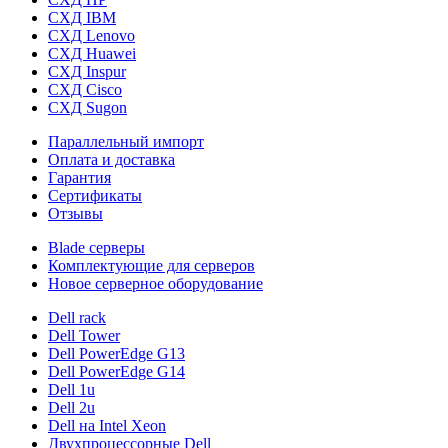
СХД IBM
СХД Lenovo
СХД Huawei
СХД Inspur
СХД Cisco
СХД Sugon
Параллельный импорт
Оплата и доставка
Гарантия
Сертификаты
Отзывы
Blade серверы
Комплектующие для серверов
Новое серверное оборудование
Dell rack
Dell Tower
Dell PowerEdge G13
Dell PowerEdge G14
Dell 1u
Dell 2u
Dell на Intel Xeon
Двухпроцессорные Dell