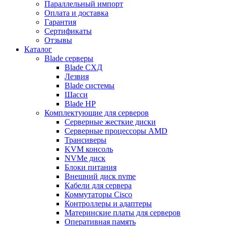
Параллельный импорт
Оплата и доставка
Гарантия
Сертификаты
Отзывы
Каталог
Blade серверы
Blade СХД
Лезвия
Blade системы
Шасси
Blade HP
Комплектующие для серверов
Серверные жесткие диски
Серверные процессоры AMD
Трансиверы
KVM консоль
NVMe диск
Блоки питания
Внешний диск nvme
Кабели для сервера
Коммутаторы Cisco
Контроллеры и адаптеры
Материнские платы для серверов
Оперативная память