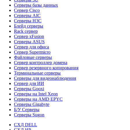
Серверы базы данных
Сервер Cisco
Серверы AIC
Серверы H3C
Блейд серверы
Rack сервер
Сервер xFusion
Серверы ASUS
Сервер для офиса
Сервер Supermicro
Файловые серверы
Сервер контроллер домена
Сервер резервного копирования
Терминальные серверы
Серверы для видеонаблюдения
Сервер для ИИ
Серверы Gooxi
Серверы на Intel Xeon
Серверы на AMD EPYC
Серверы Gigabyte
Б/У Серверы
Серверы Sugon
СХД DELL
СХД HP