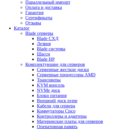
Параллельный импорт
Оплата и доставка
Гарантия
Сертификаты
Отзывы
Каталог
Blade серверы
Blade СХД
Лезвия
Blade системы
Шасси
Blade HP
Комплектующие для серверов
Серверные жесткие диски
Серверные процессоры AMD
Трансиверы
KVM консоль
NVMe диск
Блоки питания
Внешний диск nvme
Кабели для сервера
Коммутаторы Cisco
Контроллеры и адаптеры
Материнские платы для серверов
Оперативная память