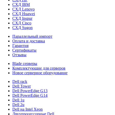
СХД IBM
СХД Lenovo
СХД Huawei
СХД Inspur
СХД Cisco
СХД Sugon
Параллельный импорт
Оплата и доставка
Гарантия
Сертификаты
Отзывы
Blade серверы
Комплектующие для серверов
Новое серверное оборудование
Dell rack
Dell Tower
Dell PowerEdge G13
Dell PowerEdge G14
Dell 1u
Dell 2u
Dell на Intel Xeon
Двухпроцессорные Dell