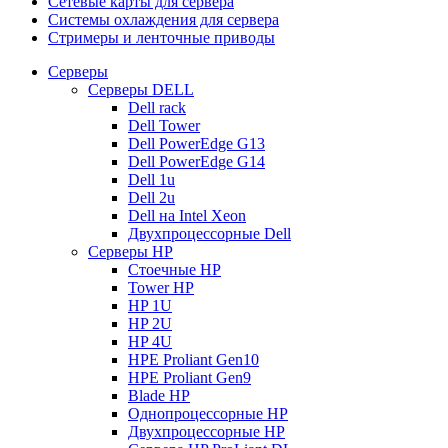
Сетевые карты для сервера
Системы охлаждения для сервера
Стримеры и ленточные приводы
Серверы
Серверы DELL
Dell rack
Dell Tower
Dell PowerEdge G13
Dell PowerEdge G14
Dell 1u
Dell 2u
Dell на Intel Xeon
Двухпроцессорные Dell
Серверы HP
Стоечные HP
Tower HP
HP 1U
HP 2U
HP 4U
HPE Proliant Gen10
HPE Proliant Gen9
Blade HP
Однопроцессорные HP
Двухпроцессорные HP