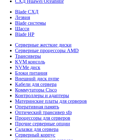
СХД Huawei Oceanstor
Blade СХД
Лезвия
Blade системы
Шасси
Blade HP
Серверные жесткие диски
Серверные процессоры AMD
Трансиверы
KVM консоль
NVMe диск
Блоки питания
Внешний диск nvme
Кабели для сервера
Коммутаторы Cisco
Контроллеры и адаптеры
Материнские платы для серверов
Оперативная память
Оптический трансивер sfp
Процессоры для серверов
Прочие серверные опции
Салазки для сервера
Серверный корпус