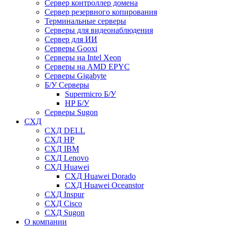
Сервер контроллер домена
Сервер резервного копирования
Терминальные серверы
Серверы для видеонаблюдения
Сервер для ИИ
Серверы Gooxi
Серверы на Intel Xeon
Серверы на AMD EPYC
Серверы Gigabyte
Б/У Серверы
Supermicro Б/У
HP Б/У
Серверы Sugon
СХД
СХД DELL
СХД HP
СХД IBM
СХД Lenovo
СХД Huawei
СХД Huawei Dorado
СХД Huawei Oceanstor
СХД Inspur
СХД Cisco
СХД Sugon
О компании