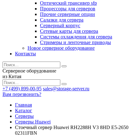
Оптический трансивер sfp
Процессоры для серверов
Прочие серверные опции
Салазки для сервера
Серверный корпус
Сетевые карты для сервера
Системы охлаждения для сервера
Стримеры и ленточные приводы
Новое серверное оборудование
Контакты
Серверное оборудование
из Китая
+7 (499) 899-00-95
sales@storage-server.ru
Вам перезвонить?
Главная
Каталог
Серверы
Серверы Huawei
Стоечный сервер Huawei RH2288H V3 8HD E5-2650
02311FBN