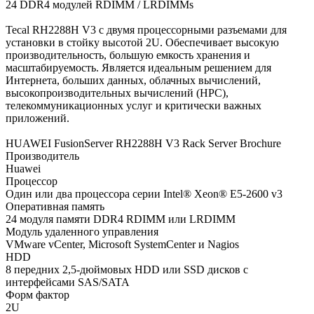
24 DDR4 модулей RDIMM / LRDIMMs
Tecal RH2288H V3 с двумя процессорными разъемами для
установки в стойку высотой 2U. Обеспечивает высокую
производительность, большую емкость хранения и
масштабируемость. Является идеальным решением для
Интернета, больших данных, облачных вычислений,
высокопроизводительных вычислений (HPC),
телекоммуникационных услуг и критически важных
приложений.
HUAWEI FusionServer RH2288H V3 Rack Server Brochure
Производитель
Huawei
Процессор
Один или два процессора серии Intel® Xeon® E5-2600 v3
Оперативная память
24 модуля памяти DDR4 RDIMM или LRDIMM
Модуль удаленного управления
VMware vCenter, Microsoft SystemCenter и Nagios
HDD
8 передних 2,5-дюймовых HDD или SSD дисков с
интерфейсами SAS/SATA
Форм фактор
2U