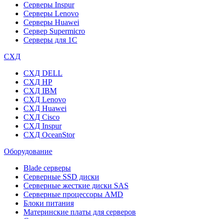
Серверы Inspur
Серверы Lenovo
Серверы Huawei
Сервер Supermicro
Серверы для 1C
СХД
СХД DELL
СХД HP
СХД IBM
СХД Lenovo
СХД Huawei
СХД Cisco
СХД Inspur
СХД OceanStor
Оборудование
Blade серверы
Серверные SSD диски
Cерверные жесткие диски SAS
Серверные процессоры AMD
Блоки питания
Материнские платы для серверов