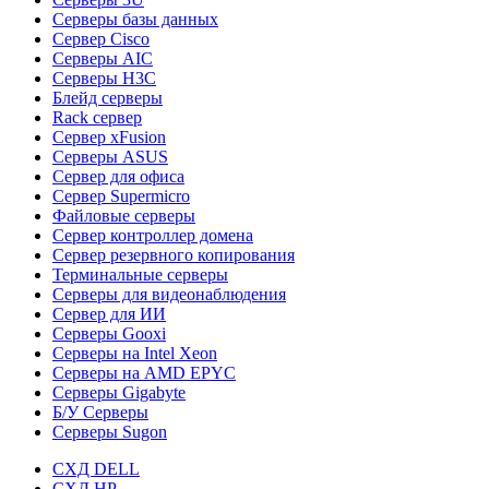
Серверы базы данных
Сервер Cisco
Серверы AIC
Серверы H3C
Блейд серверы
Rack сервер
Сервер xFusion
Серверы ASUS
Сервер для офиса
Сервер Supermicro
Файловые серверы
Сервер контроллер домена
Сервер резервного копирования
Терминальные серверы
Серверы для видеонаблюдения
Сервер для ИИ
Серверы Gooxi
Серверы на Intel Xeon
Серверы на AMD EPYC
Серверы Gigabyte
Б/У Серверы
Серверы Sugon
СХД DELL
СХД HP