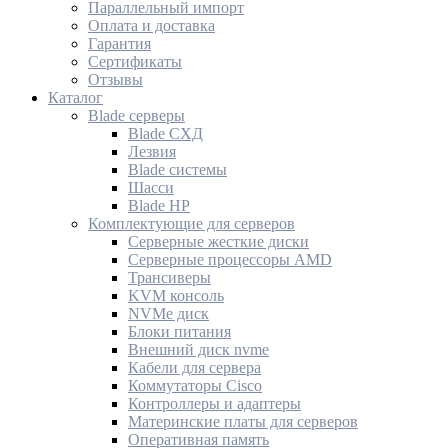
Параллельный импорт
Оплата и доставка
Гарантия
Сертификаты
Отзывы
Каталог
Blade серверы
Blade СХД
Лезвия
Blade системы
Шасси
Blade HP
Комплектующие для серверов
Серверные жесткие диски
Серверные процессоры AMD
Трансиверы
KVM консоль
NVMe диск
Блоки питания
Внешний диск nvme
Кабели для сервера
Коммутаторы Cisco
Контроллеры и адаптеры
Материнские платы для серверов
Оперативная память