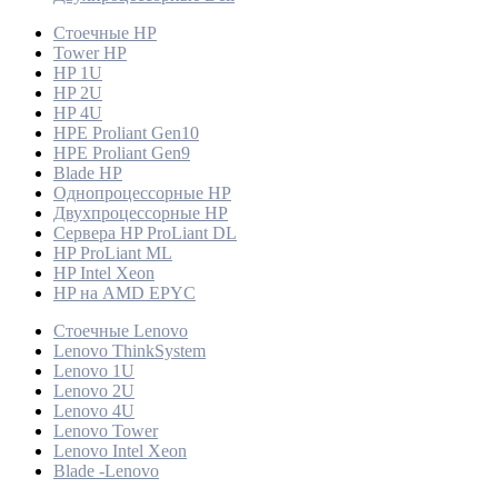
Стоечные HP
Tower HP
HP 1U
HP 2U
HP 4U
HPE Proliant Gen10
HPE Proliant Gen9
Blade HP
Однопроцессорные HP
Двухпроцессорные HP
Сервера HP ProLiant DL
HP ProLiant ML
HP Intel Xeon
HP на AMD EPYC
Стоечные Lenovo
Lenovo ThinkSystem
Lenovo 1U
Lenovo 2U
Lenovo 4U
Lenovo Tower
Lenovo Intel Xeon
Blade -Lenovo