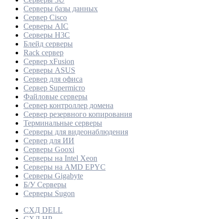
Серверы базы данных
Сервер Cisco
Серверы AIC
Серверы H3C
Блейд серверы
Rack сервер
Сервер xFusion
Серверы ASUS
Сервер для офиса
Сервер Supermicro
Файловые серверы
Сервер контроллер домена
Сервер резервного копирования
Терминальные серверы
Серверы для видеонаблюдения
Сервер для ИИ
Серверы Gooxi
Серверы на Intel Xeon
Серверы на AMD EPYC
Серверы Gigabyte
Б/У Серверы
Серверы Sugon
СХД DELL
СХД HP