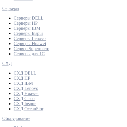
Серверы
Серверы DELL
Серверы HP
Серверы IBM
Серверы Inspur
Серверы Lenovo
Серверы Huawei
Сервер Supermicro
Серверы для 1C
СХД
СХД DELL
СХД HP
СХД IBM
СХД Lenovo
СХД Huawei
СХД Cisco
СХД Inspur
СХД OceanStor
Оборудование