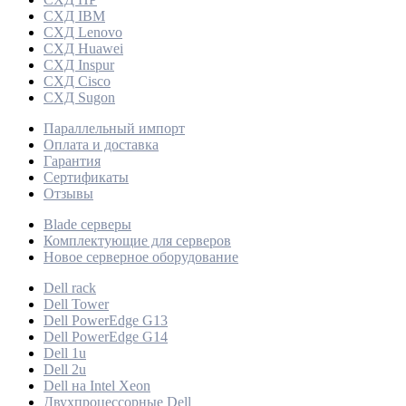
СХД IBM
СХД Lenovo
СХД Huawei
СХД Inspur
СХД Cisco
СХД Sugon
Параллельный импорт
Оплата и доставка
Гарантия
Сертификаты
Отзывы
Blade серверы
Комплектующие для серверов
Новое серверное оборудование
Dell rack
Dell Tower
Dell PowerEdge G13
Dell PowerEdge G14
Dell 1u
Dell 2u
Dell на Intel Xeon
Двухпроцессорные Dell