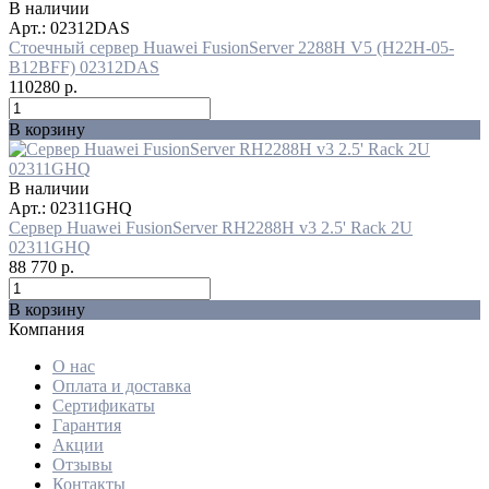
В наличии
Арт.: 02312DAS
Стоечный сервер Huawei FusionServer 2288H V5 (H22H-05-
B12BFF) 02312DAS
110280
р.
В корзину
В наличии
Арт.: 02311GHQ
Сервер Huawei FusionServer RH2288H v3 2.5' Rack 2U
02311GHQ
88 770
р.
В корзину
Компания
О нас
Оплата и доставка
Сертификаты
Гарантия
Акции
Отзывы
Контакты