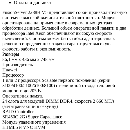
Оплата и доставка
FusionServer 2288H V5 представляет собой производительную
систему с высокой вычислительной плотностью. Модель
ориентирована на применение в современных центрах
обработки данных. Большой объем оперативной памяти и два
процессора Intel Xeon обеспечивают высокую скорость
вычислений. Система может быть гибко адаптирована к
решению определенных задач и гарантирует высокую
скорость работы и экономичность.
Размеры
86,1 мм x 436 мм x 748 мм
Производитель
Huawei
Процессор
1 или 2 процессора Scalable первого поколения (серии
3100/4100/5100/6100/8100) с величиной отвода тепловой
мощности до 205 Вт
Оперативная память
24 слота для модулей DIMM DDR4, скорость 2 666 MT/s
(мегатранзакций в секунду)
RAID Controller
SR450C 2G+Super Capacitance
Модуль удаленного управления
HTML5 и VNC KVM