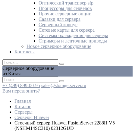
Оптический трансивер sfp
Процессоры для серверов
Прочие серверные опции
Салазки для сервера
Серверный корпус
Сетевые карты для сервера
Системы охлаждения для сервера
Стримеры и ленточные приводы
Новое серверное оборудование
Контакты
Серверное оборудование
из Китая
+7 (499) 899-00-95
sales@storage-server.ru
Вам перезвонить?
Главная
Каталог
Серверы
Серверы Huawei
Стоечный сервер Huawei FusionServer 2288H V5
(NSHM14SC310) 02312GUD