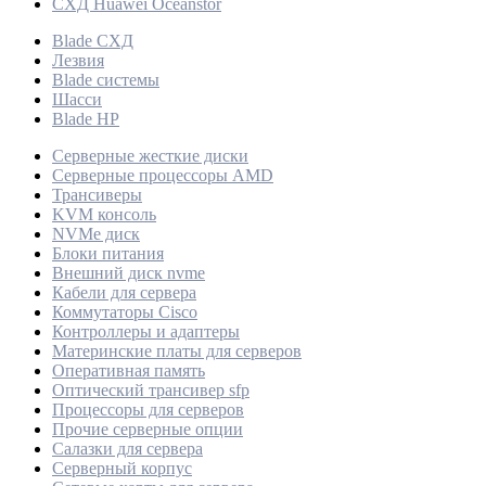
СХД Huawei Oceanstor
Blade СХД
Лезвия
Blade системы
Шасси
Blade HP
Серверные жесткие диски
Серверные процессоры AMD
Трансиверы
KVM консоль
NVMe диск
Блоки питания
Внешний диск nvme
Кабели для сервера
Коммутаторы Cisco
Контроллеры и адаптеры
Материнские платы для серверов
Оперативная память
Оптический трансивер sfp
Процессоры для серверов
Прочие серверные опции
Салазки для сервера
Серверный корпус