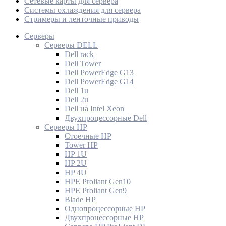
Сетевые карты для сервера
Системы охлаждения для сервера
Стримеры и ленточные приводы
Серверы
Серверы DELL
Dell rack
Dell Tower
Dell PowerEdge G13
Dell PowerEdge G14
Dell 1u
Dell 2u
Dell на Intel Xeon
Двухпроцессорные Dell
Серверы HP
Стоечные HP
Tower HP
HP 1U
HP 2U
HP 4U
HPE Proliant Gen10
HPE Proliant Gen9
Blade HP
Однопроцессорные HP
Двухпроцессорные HP