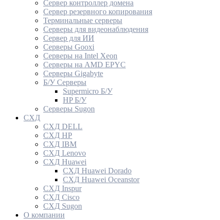
Сервер контроллер домена
Сервер резервного копирования
Терминальные серверы
Серверы для видеонаблюдения
Сервер для ИИ
Серверы Gooxi
Серверы на Intel Xeon
Серверы на AMD EPYC
Серверы Gigabyte
Б/У Серверы
Supermicro Б/У
HP Б/У
Серверы Sugon
СХД
СХД DELL
СХД HP
СХД IBM
СХД Lenovo
СХД Huawei
СХД Huawei Dorado
СХД Huawei Oceanstor
СХД Inspur
СХД Cisco
СХД Sugon
О компании