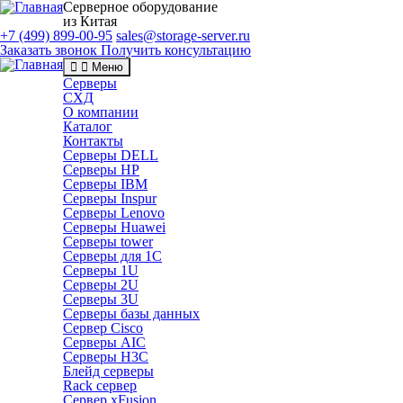
Серверное оборудование
из Китая
+7 (499) 899-00-95
sales@storage-server.ru
Заказать звонок
Получить консультацию
Меню
Серверы
СХД
О компании
Каталог
Контакты
Серверы DELL
Серверы HP
Серверы IBM
Серверы Inspur
Серверы Lenovo
Серверы Huawei
Серверы tower
Серверы для 1C
Серверы 1U
Серверы 2U
Серверы 3U
Серверы базы данных
Сервер Cisco
Серверы AIC
Серверы H3C
Блейд серверы
Rack сервер
Сервер xFusion