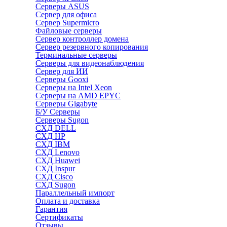
Серверы ASUS
Сервер для офиса
Сервер Supermicro
Файловые серверы
Сервер контроллер домена
Сервер резервного копирования
Терминальные серверы
Серверы для видеонаблюдения
Сервер для ИИ
Серверы Gooxi
Серверы на Intel Xeon
Серверы на AMD EPYC
Серверы Gigabyte
Б/У Серверы
Серверы Sugon
СХД DELL
СХД HP
СХД IBM
СХД Lenovo
СХД Huawei
СХД Inspur
СХД Cisco
СХД Sugon
Параллельный импорт
Оплата и доставка
Гарантия
Сертификаты
Отзывы