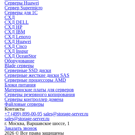
Серверы Huawei
Сервер Supermicro
Серверы для 1C
СХД
СХД DELL
СХД HP
СХД IBM
СХД Lenovo
СХД Huawei
СХД Cisco
СХД Inspur
СХД OceanStor
Оборудование
Blade серверы
Серверные SSD диски
Cерверные жесткие диски SAS
Серверные процессоры AMD
Блоки питания
Материнские платы для серверов
Серверы резервного копирования
Серверы контроллер домена
Файловые серверы
Контакты
+7 (499) 899-00-95
sales@storage-server.ru
sales@storage-server.ru
г. Москва, Варшавское шоссе, 1
Заказать звонок
2026 © Все права защищены