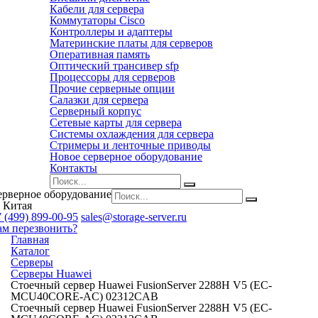
Кабели для сервера
Коммутаторы Cisco
Контроллеры и адаптеры
Материнские платы для серверов
Оперативная память
Оптический трансивер sfp
Процессоры для серверов
Прочие серверные опции
Салазки для сервера
Серверный корпус
Сетевые карты для сервера
Системы охлаждения для сервера
Стримеры и ленточные приводы
Новое серверное оборудование
Контакты
ерверное оборудование
 Китая
 (499) 899-00-95
sales@storage-server.ru
ам перезвонить?
Главная
Каталог
Серверы
Серверы Huawei
Стоечный сервер Huawei FusionServer 2288H V5 (EC-
MCU40CORE-AC) 02312CAB
Стоечный сервер Huawei FusionServer 2288H V5 (EC-