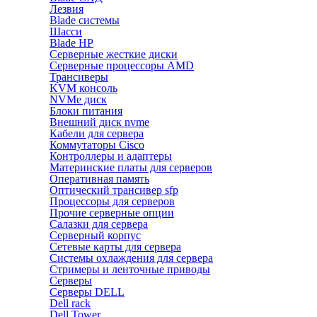
Лезвия
Blade системы
Шасси
Blade HP
Серверные жесткие диски
Серверные процессоры AMD
Трансиверы
KVM консоль
NVMe диск
Блоки питания
Внешний диск nvme
Кабели для сервера
Коммутаторы Cisco
Контроллеры и адаптеры
Материнские платы для серверов
Оперативная память
Оптический трансивер sfp
Процессоры для серверов
Прочие серверные опции
Салазки для сервера
Серверный корпус
Сетевые карты для сервера
Системы охлаждения для сервера
Стримеры и ленточные приводы
Серверы
Серверы DELL
Dell rack
Dell Tower