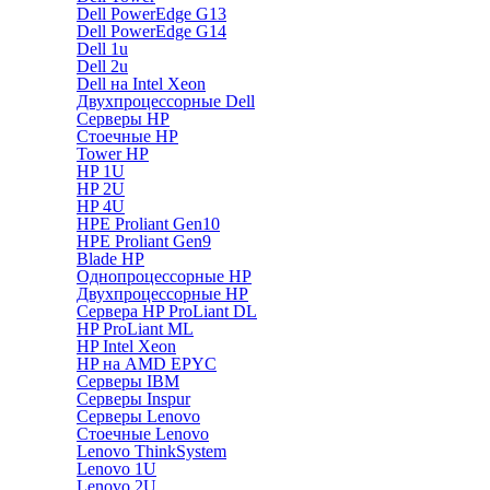
Dell PowerEdge G13
Dell PowerEdge G14
Dell 1u
Dell 2u
Dell на Intel Xeon
Двухпроцессорные Dell
Серверы HP
Стоечные HP
Tower HP
HP 1U
HP 2U
HP 4U
HPE Proliant Gen10
HPE Proliant Gen9
Blade HP
Однопроцессорные HP
Двухпроцессорные HP
Сервера HP ProLiant DL
HP ProLiant ML
HP Intel Xeon
HP на AMD EPYC
Серверы IBM
Серверы Inspur
Серверы Lenovo
Стоечные Lenovo
Lenovo ThinkSystem
Lenovo 1U
Lenovo 2U