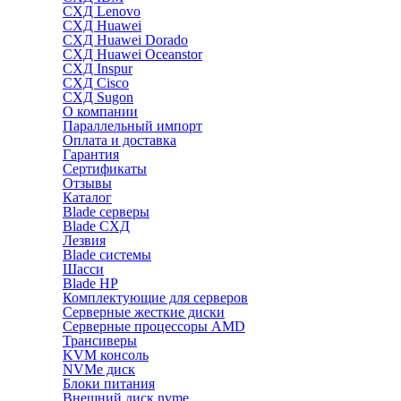
СХД Lenovo
СХД Huawei
СХД Huawei Dorado
СХД Huawei Oceanstor
СХД Inspur
СХД Cisco
СХД Sugon
О компании
Параллельный импорт
Оплата и доставка
Гарантия
Сертификаты
Отзывы
Каталог
Blade серверы
Blade СХД
Лезвия
Blade системы
Шасси
Blade HP
Комплектующие для серверов
Серверные жесткие диски
Серверные процессоры AMD
Трансиверы
KVM консоль
NVMe диск
Блоки питания
Внешний диск nvme