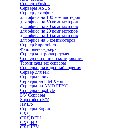
Сервер xFusion
Серверы ASUS
Сервер для офиса
для офиса на 100 компьютеров
для офиса на 50 компьютеров
для офиса на 30 компьютеров
для офиса на 20 компьютеров
для офиса на 10 компьютеров
для офиса на 5 компьютеров
Сервер Supermicro
Файловые серверы
Сервер контроллер домена
Сервер резервного копирования
Терминальные серверы
Серверы для видеонаблюдения
Сервер для ИИ
Серверы Gooxi
Серверы на Intel Xeon
Серверы на AMD EPYC
Серверы Gigabyte
Б/У Серверы
Supermicro Б/У
HP Б/У
Серверы Sugon
СХД
СХД DELL
СХД HP
СХД IBM