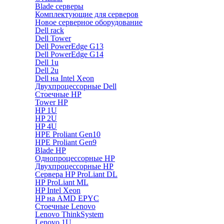
Blade серверы
Комплектующие для серверов
Новое серверное оборудование
Dell rack
Dell Tower
Dell PowerEdge G13
Dell PowerEdge G14
Dell 1u
Dell 2u
Dell на Intel Xeon
Двухпроцессорные Dell
Стоечные HP
Tower HP
HP 1U
HP 2U
HP 4U
HPE Proliant Gen10
HPE Proliant Gen9
Blade HP
Однопроцессорные HP
Двухпроцессорные HP
Сервера HP ProLiant DL
HP ProLiant ML
HP Intel Xeon
HP на AMD EPYC
Стоечные Lenovo
Lenovo ThinkSystem
Lenovo 1U