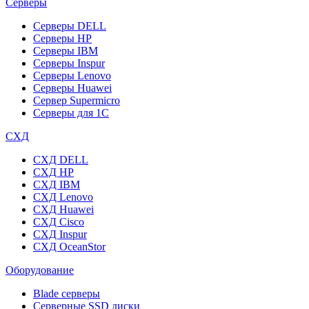
Серверы
Серверы DELL
Серверы HP
Серверы IBM
Серверы Inspur
Серверы Lenovo
Серверы Huawei
Сервер Supermicro
Серверы для 1C
СХД
СХД DELL
СХД HP
СХД IBM
СХД Lenovo
СХД Huawei
СХД Cisco
СХД Inspur
СХД OceanStor
Оборудование
Blade серверы
Серверные SSD диски