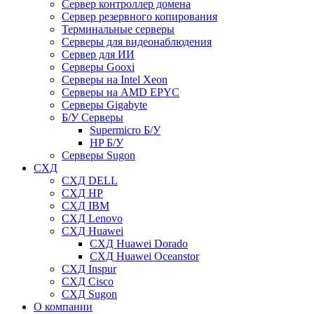
Сервер контроллер домена
Сервер резервного копирования
Терминальные серверы
Серверы для видеонаблюдения
Сервер для ИИ
Серверы Gooxi
Серверы на Intel Xeon
Серверы на AMD EPYC
Серверы Gigabyte
Б/У Серверы
Supermicro Б/У
HP Б/У
Серверы Sugon
СХД
СХД DELL
СХД HP
СХД IBM
СХД Lenovo
СХД Huawei
СХД Huawei Dorado
СХД Huawei Oceanstor
СХД Inspur
СХД Cisco
СХД Sugon
О компании