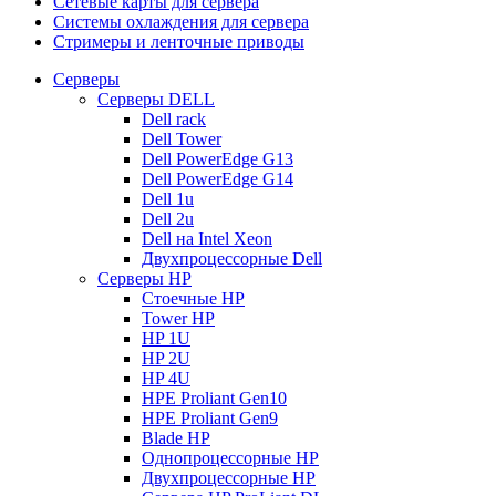
Сетевые карты для сервера
Системы охлаждения для сервера
Стримеры и ленточные приводы
Серверы
Серверы DELL
Dell rack
Dell Tower
Dell PowerEdge G13
Dell PowerEdge G14
Dell 1u
Dell 2u
Dell на Intel Xeon
Двухпроцессорные Dell
Серверы HP
Стоечные HP
Tower HP
HP 1U
HP 2U
HP 4U
HPE Proliant Gen10
HPE Proliant Gen9
Blade HP
Однопроцессорные HP
Двухпроцессорные HP