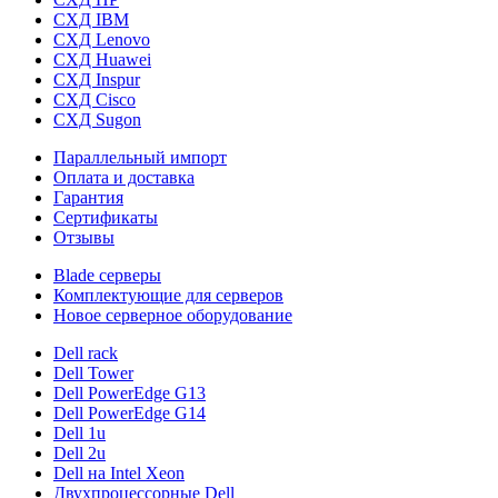
СХД IBM
СХД Lenovo
СХД Huawei
СХД Inspur
СХД Cisco
СХД Sugon
Параллельный импорт
Оплата и доставка
Гарантия
Сертификаты
Отзывы
Blade серверы
Комплектующие для серверов
Новое серверное оборудование
Dell rack
Dell Tower
Dell PowerEdge G13
Dell PowerEdge G14
Dell 1u
Dell 2u
Dell на Intel Xeon
Двухпроцессорные Dell