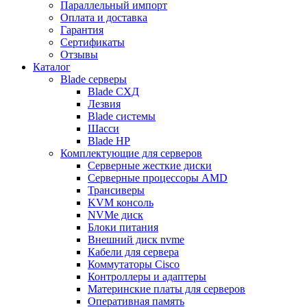
Параллельный импорт
Оплата и доставка
Гарантия
Сертификаты
Отзывы
Каталог
Blade серверы
Blade СХД
Лезвия
Blade системы
Шасси
Blade HP
Комплектующие для серверов
Серверные жесткие диски
Серверные процессоры AMD
Трансиверы
KVM консоль
NVMe диск
Блоки питания
Внешний диск nvme
Кабели для сервера
Коммутаторы Cisco
Контроллеры и адаптеры
Материнские платы для серверов
Оперативная память