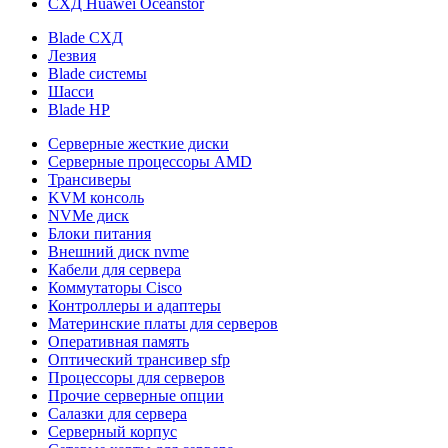
СХД Huawei Oceanstor
Blade СХД
Лезвия
Blade системы
Шасси
Blade HP
Серверные жесткие диски
Серверные процессоры AMD
Трансиверы
KVM консоль
NVMe диск
Блоки питания
Внешний диск nvme
Кабели для сервера
Коммутаторы Cisco
Контроллеры и адаптеры
Материнские платы для серверов
Оперативная память
Оптический трансивер sfp
Процессоры для серверов
Прочие серверные опции
Салазки для сервера
Серверный корпус