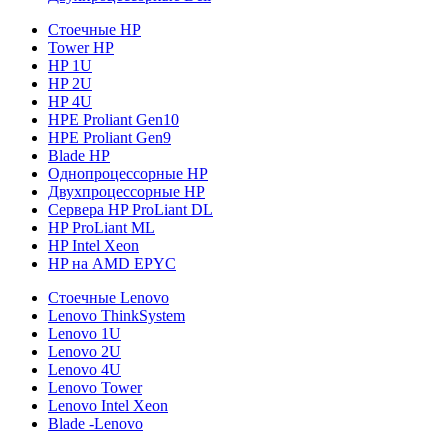
Стоечные HP
Tower HP
HP 1U
HP 2U
HP 4U
HPE Proliant Gen10
HPE Proliant Gen9
Blade HP
Однопроцессорные HP
Двухпроцессорные HP
Сервера HP ProLiant DL
HP ProLiant ML
HP Intel Xeon
HP на AMD EPYC
Стоечные Lenovo
Lenovo ThinkSystem
Lenovo 1U
Lenovo 2U
Lenovo 4U
Lenovo Tower
Lenovo Intel Xeon
Blade -Lenovo