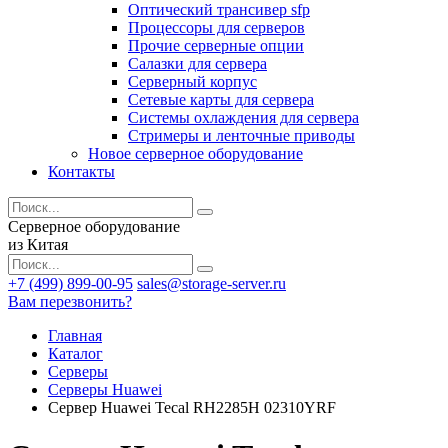
Оптический трансивер sfp
Процессоры для серверов
Прочие серверные опции
Салазки для сервера
Серверный корпус
Сетевые карты для сервера
Системы охлаждения для сервера
Стримеры и ленточные приводы
Новое серверное оборудование
Контакты
Серверное оборудование
из Китая
+7 (499) 899-00-95
sales@storage-server.ru
Вам перезвонить?
Главная
Каталог
Серверы
Серверы Huawei
Сервер Huawei Tecal RH2285H 02310YRF