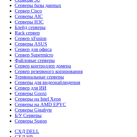
Серверы базы данных
Сервер Cisco
Серверы AIC
Серверы H3C
Блейд серверы
Rack сервер
Сервер xFusion
Серверы ASUS
Сервер для офиса
Сервер Supermicro
Файловые серверы
Сервер контроллер домена
Сервер резервного копирования
Терминальные серверы
Серверы для видеонаблюдения
Сервер для ИИ
Серверы Gooxi
Серверы на Intel Xeon
Серверы на AMD EPYC
Серверы Gigabyte
Б/У Серверы
Серверы Sugon
СХД DELL
СХД HP