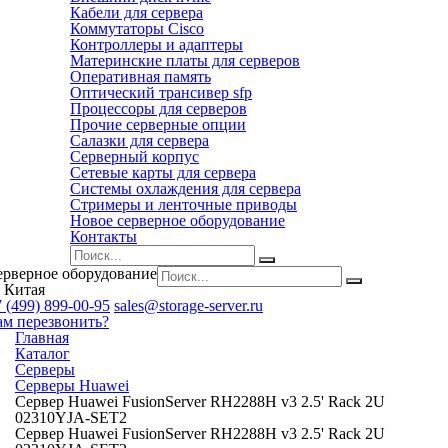
Кабели для сервера
Коммутаторы Cisco
Контроллеры и адаптеры
Материнские платы для серверов
Оперативная память
Оптический трансивер sfp
Процессоры для серверов
Прочие серверные опции
Салазки для сервера
Серверный корпус
Сетевые карты для сервера
Системы охлаждения для сервера
Стримеры и ленточные приводы
Новое серверное оборудование
Контакты
ерверное оборудование
 Китая
 (499) 899-00-95
sales@storage-server.ru
ам перезвонить?
Главная
Каталог
Серверы
Серверы Huawei
Сервер Huawei FusionServer RH2288H v3 2.5' Rack 2U
02310YJA-SET2
Сервер Huawei FusionServer RH2288H v3 2.5' Rack 2U