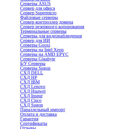
Серверы ASUS
Сервер для офиса
Сервер Supermicro
Файловые серверы
Сервер контроллер домена
Сервер резервного копирования
Терминальные серверы
Серверы для видеонаблюдения
Сервер для ИИ
Серверы Gooxi
Серверы на Intel Xeon
Серверы на AMD EPYC
Серверы Gigabyte
Б/У Серверы
Серверы Sugon
СХД DELL
СХД HP
СХД IBM
СХД Lenovo
СХД Huawei
СХД Inspur
СХД Cisco
СХД Sugon
Параллельный импорт
Оплата и доставка
Гарантия
Сертификаты
Отзывы