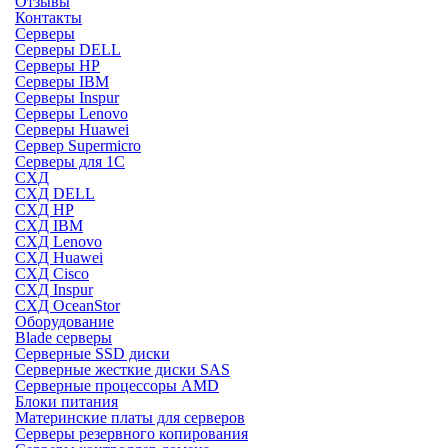
Отзывы
Контакты
Серверы
Серверы DELL
Серверы HP
Серверы IBM
Серверы Inspur
Серверы Lenovo
Серверы Huawei
Сервер Supermicro
Серверы для 1C
СХД
СХД DELL
СХД HP
СХД IBM
СХД Lenovo
СХД Huawei
СХД Cisco
СХД Inspur
СХД OceanStor
Оборудование
Blade серверы
Серверные SSD диски
Cерверные жесткие диски SAS
Серверные процессоры AMD
Блоки питания
Материнские платы для серверов
Серверы резервного копирования