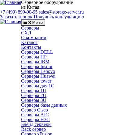
Серверное оборудование
из Китая
+7 (499) 899-00-95
sales@storage-server.ru
Заказать звонок
Получить консультацию
Меню
Серверы
СХД
О компании
Каталог
Контакты
Серверы DELL
Серверы HP
Серверы IBM
Серверы Inspur
Серверы Lenovo
Серверы Huawei
Серверы tower
Серверы для 1C
Серверы 1U
Серверы 2U
Серверы 3U
Серверы базы данных
Сервер Cisco
Серверы AIC
Серверы H3C
Блейд серверы
Rack сервер
Сервер xFusion