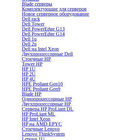
Blade серверы
Комплектующие для серверов
Новое серверное оборудование
Dell rack
Dell Tower
Dell PowerEdge G13
Dell PowerEdge G14
Dell 1u
Dell 2u
Dell на Intel Xeon
Двухпроцессорные Dell
Стоечные HP
Tower HP
HP 1U
HP 2U
HP 4U
HPE Proliant Gen10
HPE Proliant Gen9
Blade HP
Однопроцессорные HP
Двухпроцессорные HP
Сервера HP ProLiant DL
HP ProLiant ML
HP Intel Xeon
HP на AMD EPYC
Стоечные Lenovo
Lenovo ThinkSystem
Lenovo 1U