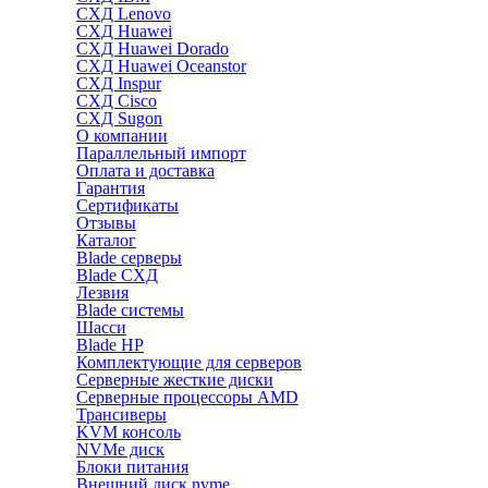
СХД Lenovo
СХД Huawei
СХД Huawei Dorado
СХД Huawei Oceanstor
СХД Inspur
СХД Cisco
СХД Sugon
О компании
Параллельный импорт
Оплата и доставка
Гарантия
Сертификаты
Отзывы
Каталог
Blade серверы
Blade СХД
Лезвия
Blade системы
Шасси
Blade HP
Комплектующие для серверов
Серверные жесткие диски
Серверные процессоры AMD
Трансиверы
KVM консоль
NVMe диск
Блоки питания
Внешний диск nvme