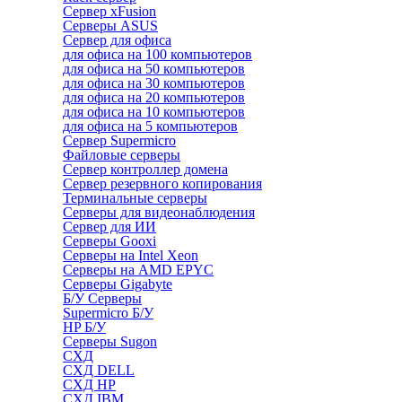
Сервер xFusion
Серверы ASUS
Сервер для офиса
для офиса на 100 компьютеров
для офиса на 50 компьютеров
для офиса на 30 компьютеров
для офиса на 20 компьютеров
для офиса на 10 компьютеров
для офиса на 5 компьютеров
Сервер Supermicro
Файловые серверы
Сервер контроллер домена
Сервер резервного копирования
Терминальные серверы
Серверы для видеонаблюдения
Сервер для ИИ
Серверы Gooxi
Серверы на Intel Xeon
Серверы на AMD EPYC
Серверы Gigabyte
Б/У Серверы
Supermicro Б/У
HP Б/У
Серверы Sugon
СХД
СХД DELL
СХД HP
СХД IBM