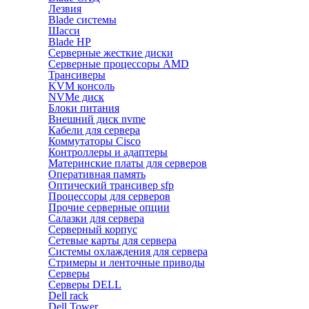
Лезвия
Blade системы
Шасси
Blade HP
Серверные жесткие диски
Серверные процессоры AMD
Трансиверы
KVM консоль
NVMe диск
Блоки питания
Внешний диск nvme
Кабели для сервера
Коммутаторы Cisco
Контроллеры и адаптеры
Материнские платы для серверов
Оперативная память
Оптический трансивер sfp
Процессоры для серверов
Прочие серверные опции
Салазки для сервера
Серверный корпус
Сетевые карты для сервера
Системы охлаждения для сервера
Стримеры и ленточные приводы
Серверы
Серверы DELL
Dell rack
Dell Tower