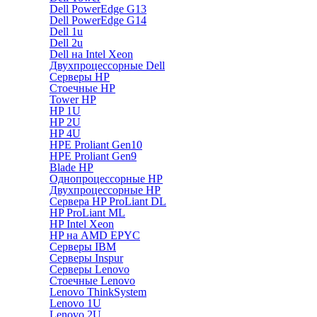
Dell PowerEdge G13
Dell PowerEdge G14
Dell 1u
Dell 2u
Dell на Intel Xeon
Двухпроцессорные Dell
Серверы HP
Стоечные HP
Tower HP
HP 1U
HP 2U
HP 4U
HPE Proliant Gen10
HPE Proliant Gen9
Blade HP
Однопроцессорные HP
Двухпроцессорные HP
Сервера HP ProLiant DL
HP ProLiant ML
HP Intel Xeon
HP на AMD EPYC
Серверы IBM
Серверы Inspur
Серверы Lenovo
Стоечные Lenovo
Lenovo ThinkSystem
Lenovo 1U
Lenovo 2U