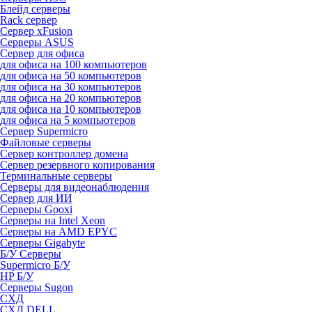
Блейд серверы
Rack сервер
Сервер xFusion
Серверы ASUS
Сервер для офиса
для офиса на 100 компьютеров
для офиса на 50 компьютеров
для офиса на 30 компьютеров
для офиса на 20 компьютеров
для офиса на 10 компьютеров
для офиса на 5 компьютеров
Сервер Supermicro
Файловые серверы
Сервер контроллер домена
Сервер резервного копирования
Терминальные серверы
Серверы для видеонаблюдения
Сервер для ИИ
Серверы Gooxi
Серверы на Intel Xeon
Серверы на AMD EPYC
Серверы Gigabyte
Б/У Серверы
Supermicro Б/У
HP Б/У
Серверы Sugon
СХД
СХД DELL