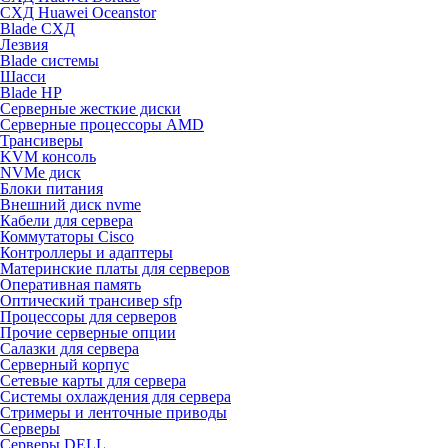
СХД Huawei Oceanstor
Blade СХД
Лезвия
Blade системы
Шасси
Blade HP
Серверные жесткие диски
Серверные процессоры AMD
Трансиверы
KVM консоль
NVMe диск
Блоки питания
Внешний диск nvme
Кабели для сервера
Коммутаторы Cisco
Контроллеры и адаптеры
Материнские платы для серверов
Оперативная память
Оптический трансивер sfp
Процессоры для серверов
Прочие серверные опции
Салазки для сервера
Серверный корпус
Сетевые карты для сервера
Системы охлаждения для сервера
Стримеры и ленточные приводы
Серверы
Серверы DELL