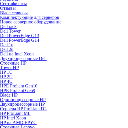
Сертификаты
Отзывы
Blade серверы
Комплектующие для серверов
Новое серверное оборудование
Dell rack
Dell Tower
Dell PowerEdge G13
Dell PowerEdge G14
Dell 1u
Dell 2u
Dell на Intel Xeon
Двухпроцессорные Dell
Стоечные HP
Tower HP
HP 1U
HP 2U
HP 4U
HPE Proliant Gen10
HPE Proliant Gen9
Blade HP
Однопроцессорные HP
Двухпроцессорные HP
Сервера HP ProLiant DL
HP ProLiant ML
HP Intel Xeon
HP на AMD EPYC
Стоечные Lenovo