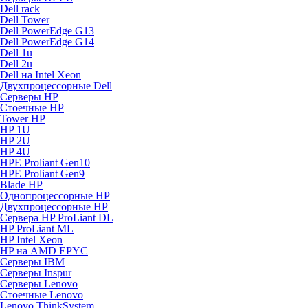
Dell rack
Dell Tower
Dell PowerEdge G13
Dell PowerEdge G14
Dell 1u
Dell 2u
Dell на Intel Xeon
Двухпроцессорные Dell
Серверы HP
Стоечные HP
Tower HP
HP 1U
HP 2U
HP 4U
HPE Proliant Gen10
HPE Proliant Gen9
Blade HP
Однопроцессорные HP
Двухпроцессорные HP
Сервера HP ProLiant DL
HP ProLiant ML
HP Intel Xeon
HP на AMD EPYC
Серверы IBM
Серверы Inspur
Серверы Lenovo
Стоечные Lenovo
Lenovo ThinkSystem