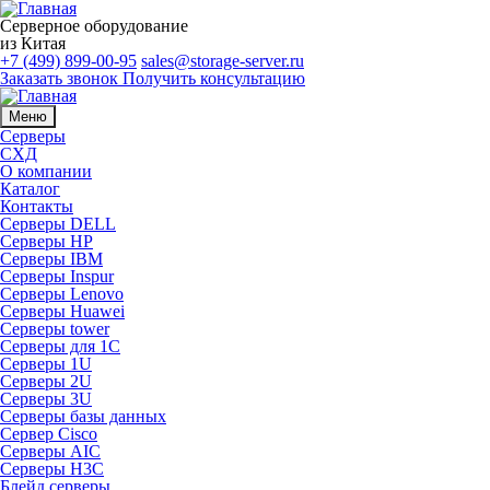
Серверное оборудование
из Китая
+7 (499) 899-00-95
sales@storage-server.ru
Заказать звонок
Получить консультацию
Меню
Серверы
СХД
О компании
Каталог
Контакты
Серверы DELL
Серверы HP
Серверы IBM
Серверы Inspur
Серверы Lenovo
Серверы Huawei
Серверы tower
Серверы для 1C
Серверы 1U
Серверы 2U
Серверы 3U
Серверы базы данных
Сервер Cisco
Серверы AIC
Серверы H3C
Блейд серверы