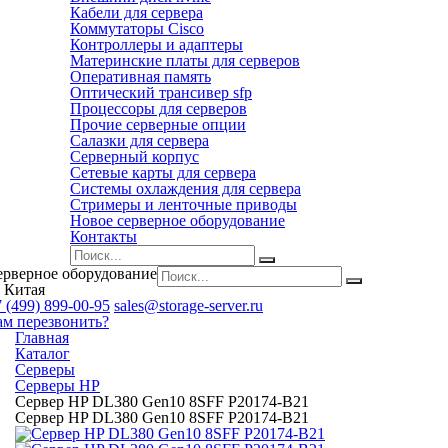
Кабели для сервера
Коммутаторы Cisco
Контроллеры и адаптеры
Материнские платы для серверов
Оперативная память
Оптический трансивер sfp
Процессоры для серверов
Прочие серверные опции
Салазки для сервера
Серверный корпус
Сетевые карты для сервера
Системы охлаждения для сервера
Стримеры и ленточные приводы
Новое серверное оборудование
Контакты
ерверное оборудование
 Китая
 (499) 899-00-95
sales@storage-server.ru
ам перезвонить?
Главная
Каталог
Серверы
Серверы HP
Сервер HP DL380 Gen10 8SFF P20174-B21
Сервер HP DL380 Gen10 8SFF P20174-B21