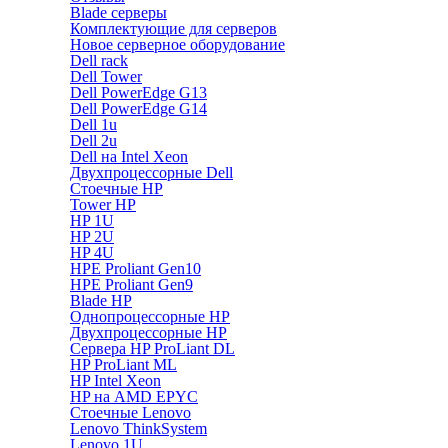
Blade серверы
Комплектующие для серверов
Новое серверное оборудование
Dell rack
Dell Tower
Dell PowerEdge G13
Dell PowerEdge G14
Dell 1u
Dell 2u
Dell на Intel Xeon
Двухпроцессорные Dell
Стоечные HP
Tower HP
HP 1U
HP 2U
HP 4U
HPE Proliant Gen10
HPE Proliant Gen9
Blade HP
Однопроцессорные HP
Двухпроцессорные HP
Сервера HP ProLiant DL
HP ProLiant ML
HP Intel Xeon
HP на AMD EPYC
Стоечные Lenovo
Lenovo ThinkSystem
Lenovo 1U