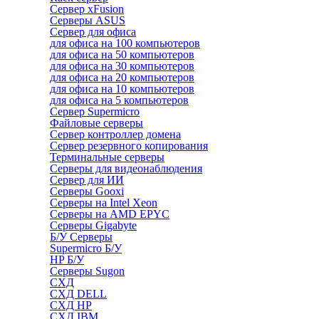
Сервер xFusion
Серверы ASUS
Сервер для офиса
для офиса на 100 компьютеров
для офиса на 50 компьютеров
для офиса на 30 компьютеров
для офиса на 20 компьютеров
для офиса на 10 компьютеров
для офиса на 5 компьютеров
Сервер Supermicro
Файловые серверы
Сервер контроллер домена
Сервер резервного копирования
Терминальные серверы
Серверы для видеонаблюдения
Сервер для ИИ
Серверы Gooxi
Серверы на Intel Xeon
Серверы на AMD EPYC
Серверы Gigabyte
Б/У Серверы
Supermicro Б/У
HP Б/У
Серверы Sugon
СХД
СХД DELL
СХД HP
СХД IBM