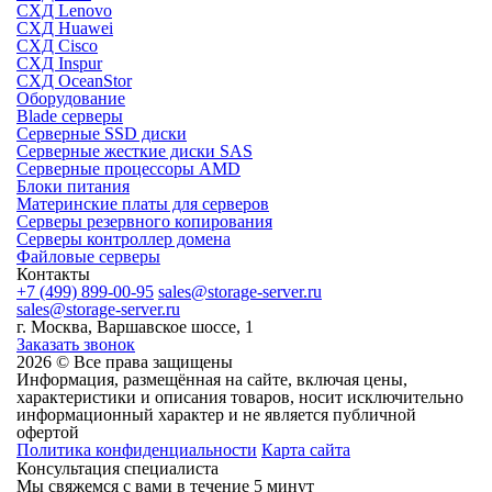
СХД Lenovo
СХД Huawei
СХД Cisco
СХД Inspur
СХД OceanStor
Оборудование
Blade серверы
Серверные SSD диски
Cерверные жесткие диски SAS
Серверные процессоры AMD
Блоки питания
Материнские платы для серверов
Серверы резервного копирования
Серверы контроллер домена
Файловые серверы
Контакты
+7 (499) 899-00-95
sales@storage-server.ru
sales@storage-server.ru
г. Москва, Варшавское шоссе, 1
Заказать звонок
2026 © Все права защищены
Информация, размещённая на сайте, включая цены,
характеристики и описания товаров, носит исключительно
информационный характер и не является публичной
офертой
Политика конфиденциальности
Карта сайта
Консультация специалиста
Мы свяжемся с вами в течение 5 минут