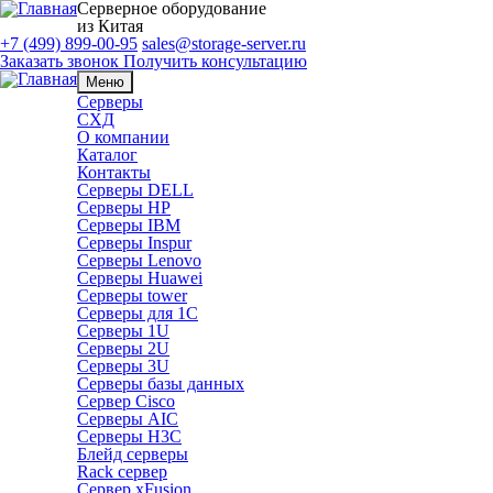
Серверное оборудование
из Китая
+7 (499) 899-00-95
sales@storage-server.ru
Заказать звонок
Получить консультацию
Меню
Серверы
СХД
О компании
Каталог
Контакты
Серверы DELL
Серверы HP
Серверы IBM
Серверы Inspur
Серверы Lenovo
Серверы Huawei
Серверы tower
Серверы для 1C
Серверы 1U
Серверы 2U
Серверы 3U
Серверы базы данных
Сервер Cisco
Серверы AIC
Серверы H3C
Блейд серверы
Rack сервер
Сервер xFusion