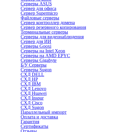
Серверы ASUS
Сервер для офиса
Сервер Supermicro
Файловые серверы
Сервер контроллер домена
Сервер резервного копирования
Терминальные серверы
Серверы для видеонаблюдения
Сервер для ИИ
Серверы Gooxi
Серверы на Intel Xeon
Серверы на AMD EPYC
Серверы Gigabyte
Б/У Серверы
Серверы Sugon
СХД DELL
СХД HP
СХД IBM
СХД Lenovo
СХД Huawei
СХД Inspur
СХД Cisco
СХД Sugon
Параллельный импорт
Оплата и доставка
Гарантия
Сертификаты
Отзывы