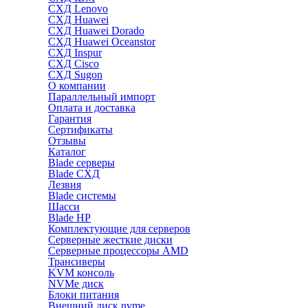
СХД Lenovo
СХД Huawei
СХД Huawei Dorado
СХД Huawei Oceanstor
СХД Inspur
СХД Cisco
СХД Sugon
О компании
Параллельный импорт
Оплата и доставка
Гарантия
Сертификаты
Отзывы
Каталог
Blade серверы
Blade СХД
Лезвия
Blade системы
Шасси
Blade HP
Комплектующие для серверов
Серверные жесткие диски
Серверные процессоры AMD
Трансиверы
KVM консоль
NVMe диск
Блоки питания
Внешний диск nvme