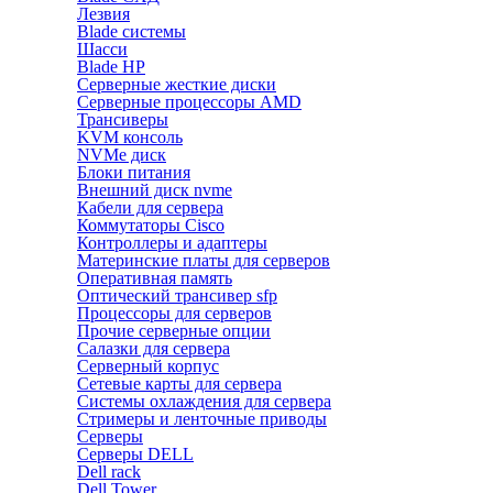
Лезвия
Blade системы
Шасси
Blade HP
Серверные жесткие диски
Серверные процессоры AMD
Трансиверы
KVM консоль
NVMe диск
Блоки питания
Внешний диск nvme
Кабели для сервера
Коммутаторы Cisco
Контроллеры и адаптеры
Материнские платы для серверов
Оперативная память
Оптический трансивер sfp
Процессоры для серверов
Прочие серверные опции
Салазки для сервера
Серверный корпус
Сетевые карты для сервера
Системы охлаждения для сервера
Стримеры и ленточные приводы
Серверы
Серверы DELL
Dell rack
Dell Tower