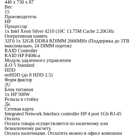
446 x 730 x 87
Вес
15
Производитель
HP
Процессор
1x Intel Xeon Silver 4210 (10C 13.75M Cache 2.20GHz
Оперативная память
32Гб 1x 32GB DDR4 RDIMM 2666MHz (Поддержка до 3TB
максимально, 24 DIMM портов)
RAID Controller
RAID HP P408i-a
Модуль удаленного управления
iLO 5 Standard
HDD
noHDD (до 8 HDD 2.5)
Форм фактор
2U
Блок питания
1x HP 500W
Рельсы в стойку
Да
Сетевая карта
Integrated Network Interface controller HP 4 port 1Gb RJ-45
Оплата
Оплата товара осуществляется по наличному или
безналичному расчету.
Оплата наличными.
Оплатить можно в офисе компании