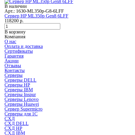
В наличии
Арт.: 1630-ML350p-G8-6LFF
Сервер HP ML350p Gen8 6LFF
118200
р.
В корзину
Компания
О нас
Оплата и доставка
Сертификаты
Гарантия
Акции
Отзывы
Контакты
Серверы
Серверы DELL
Серверы HP
Серверы IBM
Серверы Inspur
Серверы Lenovo
Серверы Huawei
Сервер Supermicro
Серверы для 1C
СХД
СХД DELL
СХД HP
СХД IBM