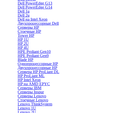
Dell PowerEdge G13
Dell PowerEdge G14
Dell 1u
Dell 2u
Dell на Intel Xeon
Двухпроцессорные Dell
Серверы HP
Стоечные HP
Tower HP
HP 1U
HP 2U
HP 4U
HPE Proliant Gen10
HPE Proliant Gen9
Blade HP
Однопроцессорные HP
Двухпроцессорные HP
Сервера HP ProLiant DL
HP ProLiant ML
HP Intel Xeon
HP на AMD EPYC
Серверы IBM
Серверы Inspur
Серверы Lenovo
Стоечные Lenovo
Lenovo ThinkSystem
Lenovo 1U
Lenovo 2U