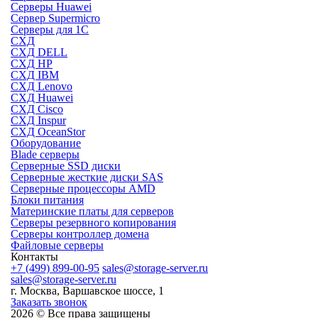
Серверы Huawei
Сервер Supermicro
Серверы для 1C
СХД
СХД DELL
СХД HP
СХД IBM
СХД Lenovo
СХД Huawei
СХД Cisco
СХД Inspur
СХД OceanStor
Оборудование
Blade серверы
Серверные SSD диски
Cерверные жесткие диски SAS
Серверные процессоры AMD
Блоки питания
Материнские платы для серверов
Серверы резервного копирования
Серверы контроллер домена
Файловые серверы
Контакты
+7 (499) 899-00-95
sales@storage-server.ru
sales@storage-server.ru
г. Москва, Варшавское шоссе, 1
Заказать звонок
2026 © Все права защищены