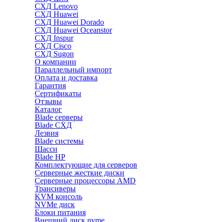
СХД Lenovo
СХД Huawei
СХД Huawei Dorado
СХД Huawei Oceanstor
СХД Inspur
СХД Cisco
СХД Sugon
О компании
Параллельный импорт
Оплата и доставка
Гарантия
Сертификаты
Отзывы
Каталог
Blade серверы
Blade СХД
Лезвия
Blade системы
Шасси
Blade HP
Комплектующие для серверов
Серверные жесткие диски
Серверные процессоры AMD
Трансиверы
KVM консоль
NVMe диск
Блоки питания
Внешний диск nvme