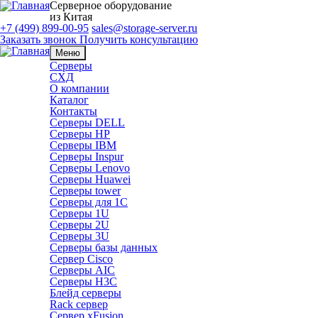
Серверное оборудование
из Китая
+7 (499) 899-00-95
sales@storage-server.ru
Заказать звонок
Получить консультацию
Меню
Серверы
СХД
О компании
Каталог
Контакты
Серверы DELL
Серверы HP
Серверы IBM
Серверы Inspur
Серверы Lenovo
Серверы Huawei
Серверы tower
Серверы для 1C
Серверы 1U
Серверы 2U
Серверы 3U
Серверы базы данных
Сервер Cisco
Серверы AIC
Серверы H3C
Блейд серверы
Rack сервер
Сервер xFusion