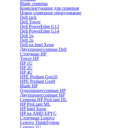
Blade серверы
Комплектующие для серверов
Новое серверное оборудование
Dell rack
Dell Tower
Dell PowerEdge G13
Dell PowerEdge G14
Dell 1u
Dell 2u
Dell на Intel Xeon
Двухпроцессорные Dell
Стоечные HP
Tower HP
HP 1U
HP 2U
HP 4U
HPE Proliant Gen10
HPE Proliant Gen9
Blade HP
Однопроцессорные HP
Двухпроцессорные HP
Сервера HP ProLiant DL
HP ProLiant ML
HP Intel Xeon
HP на AMD EPYC
Стоечные Lenovo
Lenovo ThinkSystem
Lenovo 1U