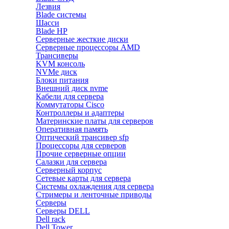
Лезвия
Blade системы
Шасси
Blade HP
Серверные жесткие диски
Серверные процессоры AMD
Трансиверы
KVM консоль
NVMe диск
Блоки питания
Внешний диск nvme
Кабели для сервера
Коммутаторы Cisco
Контроллеры и адаптеры
Материнские платы для серверов
Оперативная память
Оптический трансивер sfp
Процессоры для серверов
Прочие серверные опции
Салазки для сервера
Серверный корпус
Сетевые карты для сервера
Системы охлаждения для сервера
Стримеры и ленточные приводы
Серверы
Серверы DELL
Dell rack
Dell Tower