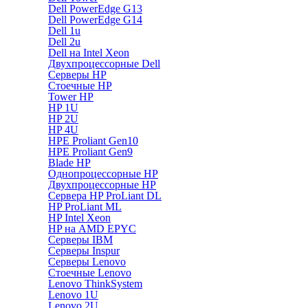
Dell PowerEdge G13
Dell PowerEdge G14
Dell 1u
Dell 2u
Dell на Intel Xeon
Двухпроцессорные Dell
Серверы HP
Стоечные HP
Tower HP
HP 1U
HP 2U
HP 4U
HPE Proliant Gen10
HPE Proliant Gen9
Blade HP
Однопроцессорные HP
Двухпроцессорные HP
Сервера HP ProLiant DL
HP ProLiant ML
HP Intel Xeon
HP на AMD EPYC
Серверы IBM
Серверы Inspur
Серверы Lenovo
Стоечные Lenovo
Lenovo ThinkSystem
Lenovo 1U
Lenovo 2U