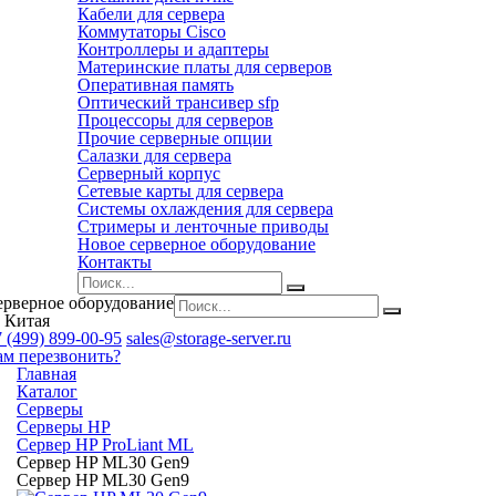
Кабели для сервера
Коммутаторы Cisco
Контроллеры и адаптеры
Материнские платы для серверов
Оперативная память
Оптический трансивер sfp
Процессоры для серверов
Прочие серверные опции
Салазки для сервера
Серверный корпус
Сетевые карты для сервера
Системы охлаждения для сервера
Стримеры и ленточные приводы
Новое серверное оборудование
Контакты
ерверное оборудование
 Китая
 (499) 899-00-95
sales@storage-server.ru
ам перезвонить?
Главная
Каталог
Серверы
Серверы HP
Сервер HP ProLiant ML
Сервер HP ML30 Gen9
Сервер HP ML30 Gen9