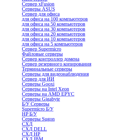
Сервер xFusion
Серверы ASUS
Сервер для офиса
для офиса на 100 компьютеров
для офиса на 50 компьютеров
для офиса на 30 компьютеров
для офиса на 20 компьютеров
для офиса на 10 компьютеров
для офиса на 5 компьютеров
Сервер Supermicro
Файловые серверы
Сервер контроллер домена
Сервер резервного копирования
Терминальные серверы
Серверы для видеонаблюдения
Сервер для ИИ
Серверы Gooxi
Серверы на Intel Xeon
Серверы на AMD EPYC
Серверы Gigabyte
Б/У Серверы
Supermicro Б/У
HP Б/У
Серверы Sugon
СХД
СХД DELL
СХД HP
СХД IBM