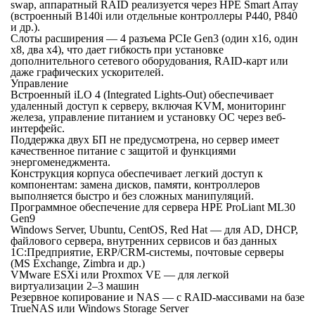
swap, аппаратный RAID реализуется через HPE Smart Array
(встроенный B140i или отдельные контроллеры P440, P840
и др.).
Слоты расширения — 4 разъема PCIe Gen3 (один x16, один
x8, два x4), что дает гибкость при установке
дополнительного сетевого оборудования, RAID-карт или
даже графических ускорителей.
Управление
Встроенный iLO 4 (Integrated Lights-Out) обеспечивает
удаленный доступ к серверу, включая KVM, мониторинг
железа, управление питанием и установку ОС через веб-
интерфейс.
Поддержка двух БП не предусмотрена, но сервер имеет
качественное питание с защитой и функциями
энергоменеджмента.
Конструкция корпуса обеспечивает легкий доступ к
компонентам: замена дисков, памяти, контроллеров
выполняется быстро и без сложных манипуляций.
Программное обеспечение для сервера HPE ProLiant ML30
Gen9
Windows Server, Ubuntu, CentOS, Red Hat — для AD, DHCP,
файлового сервера, внутренних сервисов и баз данных
1С:Предприятие, ERP/CRM-системы, почтовые серверы
(MS Exchange, Zimbra и др.)
VMware ESXi или Proxmox VE — для легкой
виртуализации 2–3 машин
Резервное копирование и NAS — с RAID-массивами на базе
TrueNAS или Windows Storage Server