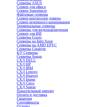
Серверы ASUS
Сервер для офиса
Сервер Supermicro
Файловые серверы
Сервер контроллер домена
Сервер резервного копирования
Терминальные серверы
Серверы для видеонаблюдения
Сервер для ИИ
Серверы Gooxi
Серверы на Intel Xeon
Серверы на AMD EPYC
Серверы Gigabyte
Б/У Серверы
Серверы Sugon
СХД DELL
СХД HP
СХД IBM
СХД Lenovo
СХД Huawei
СХД Inspur
СХД Cisco
СХД Sugon
Параллельный импорт
Оплата и доставка
Гарантия
Сертификаты
Отзывы