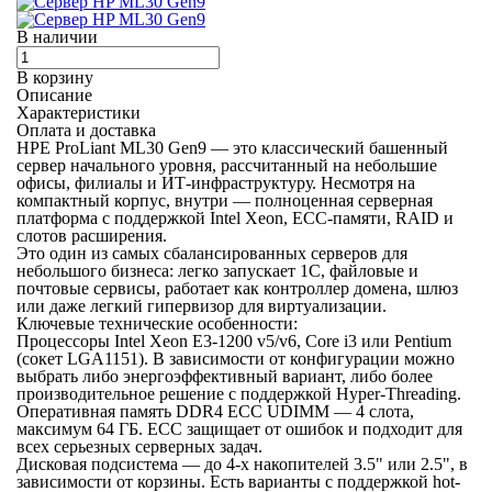
В наличии
В корзину
Описание
Характеристики
Оплата и доставка
HPE ProLiant ML30 Gen9 — это классический башенный
сервер начального уровня, рассчитанный на небольшие
офисы, филиалы и ИТ-инфраструктуру. Несмотря на
компактный корпус, внутри — полноценная серверная
платформа с поддержкой Intel Xeon, ECC-памяти, RAID и
слотов расширения.
Это один из самых сбалансированных серверов для
небольшого бизнеса: легко запускает 1С, файловые и
почтовые сервисы, работает как контроллер домена, шлюз
или даже легкий гипервизор для виртуализации.
Ключевые технические особенности:
Процессоры Intel Xeon E3-1200 v5/v6, Core i3 или Pentium
(сокет LGA1151). В зависимости от конфигурации можно
выбрать либо энергоэффективный вариант, либо более
производительное решение с поддержкой Hyper-Threading.
Оперативная память DDR4 ECC UDIMM — 4 слота,
максимум 64 ГБ. ECC защищает от ошибок и подходит для
всех серьезных серверных задач.
Дисковая подсистема — до 4-х накопителей 3.5" или 2.5", в
зависимости от корзины. Есть варианты с поддержкой hot-