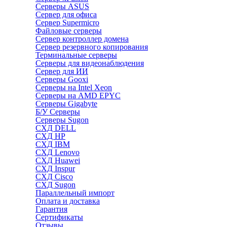
Серверы ASUS
Сервер для офиса
Сервер Supermicro
Файловые серверы
Сервер контроллер домена
Сервер резервного копирования
Терминальные серверы
Серверы для видеонаблюдения
Сервер для ИИ
Серверы Gooxi
Серверы на Intel Xeon
Серверы на AMD EPYC
Серверы Gigabyte
Б/У Серверы
Серверы Sugon
СХД DELL
СХД HP
СХД IBM
СХД Lenovo
СХД Huawei
СХД Inspur
СХД Cisco
СХД Sugon
Параллельный импорт
Оплата и доставка
Гарантия
Сертификаты
Отзывы