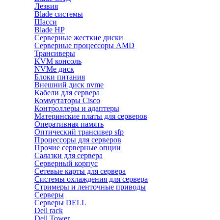
Лезвия
Blade системы
Шасси
Blade HP
Серверные жесткие диски
Серверные процессоры AMD
Трансиверы
KVM консоль
NVMe диск
Блоки питания
Внешний диск nvme
Кабели для сервера
Коммутаторы Cisco
Контроллеры и адаптеры
Материнские платы для серверов
Оперативная память
Оптический трансивер sfp
Процессоры для серверов
Прочие серверные опции
Салазки для сервера
Серверный корпус
Сетевые карты для сервера
Системы охлаждения для сервера
Стримеры и ленточные приводы
Серверы
Серверы DELL
Dell rack
Dell Tower