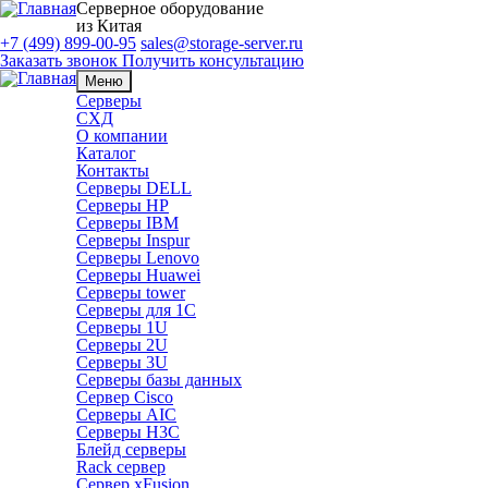
Серверное оборудование
из Китая
+7 (499) 899-00-95
sales@storage-server.ru
Заказать звонок
Получить консультацию
Меню
Серверы
СХД
О компании
Каталог
Контакты
Серверы DELL
Серверы HP
Серверы IBM
Серверы Inspur
Серверы Lenovo
Серверы Huawei
Серверы tower
Серверы для 1C
Серверы 1U
Серверы 2U
Серверы 3U
Серверы базы данных
Сервер Cisco
Серверы AIC
Серверы H3C
Блейд серверы
Rack сервер
Сервер xFusion