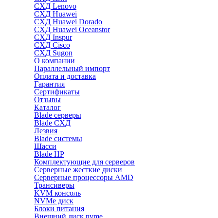
СХД Lenovo
СХД Huawei
СХД Huawei Dorado
СХД Huawei Oceanstor
СХД Inspur
СХД Cisco
СХД Sugon
О компании
Параллельный импорт
Оплата и доставка
Гарантия
Сертификаты
Отзывы
Каталог
Blade серверы
Blade СХД
Лезвия
Blade системы
Шасси
Blade HP
Комплектующие для серверов
Серверные жесткие диски
Серверные процессоры AMD
Трансиверы
KVM консоль
NVMe диск
Блоки питания
Внешний диск nvme