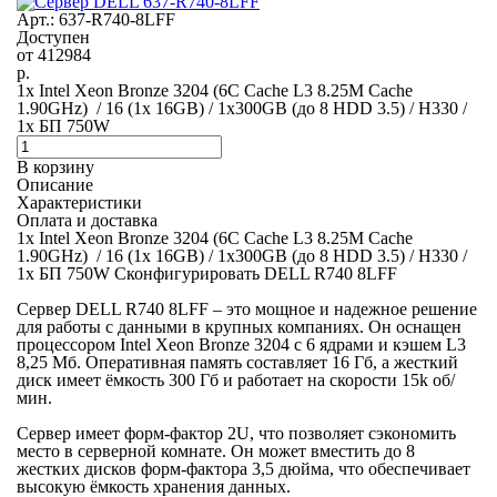
Арт.: 637-R740-8LFF
Доступен
от
412984
р.
1x Intel Xeon Bronze 3204 (6C Cache L3 8.25M Cache
1.90GHz) / 16 (1x 16GB) / 1x300GB (до 8 HDD 3.5) / H330 /
1x БП 750W
В корзину
Описание
Характеристики
Оплата и доставка
1x Intel Xeon Bronze 3204 (6C Cache L3 8.25M Cache
1.90GHz) / 16 (1x 16GB) / 1x300GB (до 8 HDD 3.5) / H330 /
1x БП 750W Сконфигурировать DELL R740 8LFF
Сервер DELL R740 8LFF – это мощное и надежное решение
для работы с данными в крупных компаниях. Он оснащен
процессором Intel Xeon Bronze 3204 с 6 ядрами и кэшем L3
8,25 Мб. Оперативная память составляет 16 Гб, а жесткий
диск имеет ёмкость 300 Гб и работает на скорости 15k об/
мин.
Сервер имеет форм-фактор 2U, что позволяет сэкономить
место в серверной комнате. Он может вместить до 8
жестких дисков форм-фактора 3,5 дюйма, что обеспечивает
высокую ёмкость хранения данных.