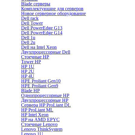
Blade серверы
Комплектующие для серверов
Новое серверное оборудование
Dell rack
Dell Tower
Dell PowerEdge G13
Dell PowerEdge G14
Dell 1u
Dell 2u
Dell на Intel Xeon
Двухпроцессорные Dell
Стоечные HP
Tower HP
HP 1U
HP 2U
HP 4U
HPE Proliant Gen10
HPE Proliant Gen9
Blade HP
Однопроцессорные HP
Двухпроцессорные HP
Сервера HP ProLiant DL
HP ProLiant ML
HP Intel Xeon
HP на AMD EPYC
Стоечные Lenovo
Lenovo ThinkSystem
Lenovo 1U