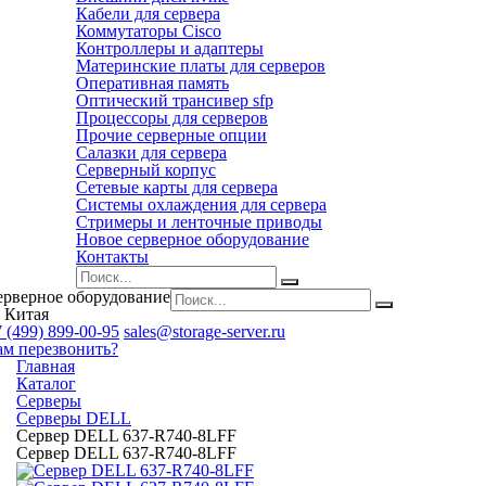
Кабели для сервера
Коммутаторы Cisco
Контроллеры и адаптеры
Материнские платы для серверов
Оперативная память
Оптический трансивер sfp
Процессоры для серверов
Прочие серверные опции
Салазки для сервера
Серверный корпус
Сетевые карты для сервера
Системы охлаждения для сервера
Стримеры и ленточные приводы
Новое серверное оборудование
Контакты
ерверное оборудование
 Китая
 (499) 899-00-95
sales@storage-server.ru
ам перезвонить?
Главная
Каталог
Серверы
Серверы DELL
Сервер DELL 637-R740-8LFF
Сервер DELL 637-R740-8LFF