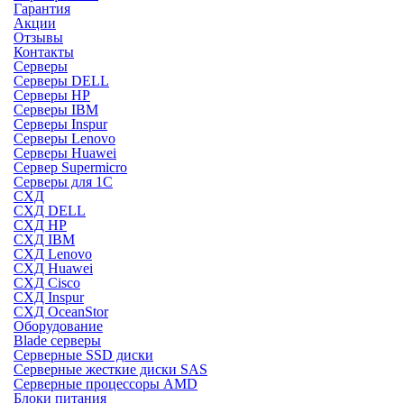
Гарантия
Акции
Отзывы
Контакты
Серверы
Серверы DELL
Серверы HP
Серверы IBM
Серверы Inspur
Серверы Lenovo
Серверы Huawei
Сервер Supermicro
Серверы для 1C
СХД
СХД DELL
СХД HP
СХД IBM
СХД Lenovo
СХД Huawei
СХД Cisco
СХД Inspur
СХД OceanStor
Оборудование
Blade серверы
Серверные SSD диски
Cерверные жесткие диски SAS
Серверные процессоры AMD
Блоки питания