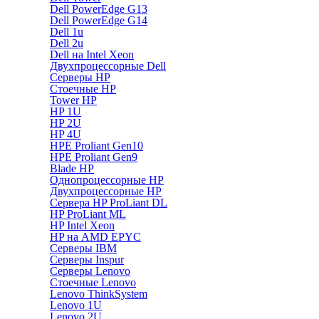
Dell PowerEdge G13
Dell PowerEdge G14
Dell 1u
Dell 2u
Dell на Intel Xeon
Двухпроцессорные Dell
Серверы HP
Стоечные HP
Tower HP
HP 1U
HP 2U
HP 4U
HPE Proliant Gen10
HPE Proliant Gen9
Blade HP
Однопроцессорные HP
Двухпроцессорные HP
Сервера HP ProLiant DL
HP ProLiant ML
HP Intel Xeon
HP на AMD EPYC
Серверы IBM
Серверы Inspur
Серверы Lenovo
Стоечные Lenovo
Lenovo ThinkSystem
Lenovo 1U
Lenovo 2U