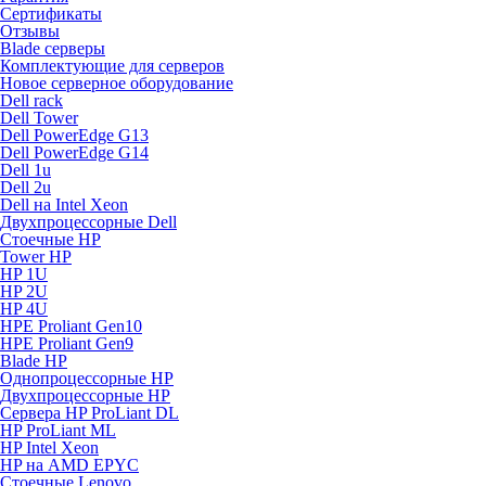
Сертификаты
Отзывы
Blade серверы
Комплектующие для серверов
Новое серверное оборудование
Dell rack
Dell Tower
Dell PowerEdge G13
Dell PowerEdge G14
Dell 1u
Dell 2u
Dell на Intel Xeon
Двухпроцессорные Dell
Стоечные HP
Tower HP
HP 1U
HP 2U
HP 4U
HPE Proliant Gen10
HPE Proliant Gen9
Blade HP
Однопроцессорные HP
Двухпроцессорные HP
Сервера HP ProLiant DL
HP ProLiant ML
HP Intel Xeon
HP на AMD EPYC
Стоечные Lenovo