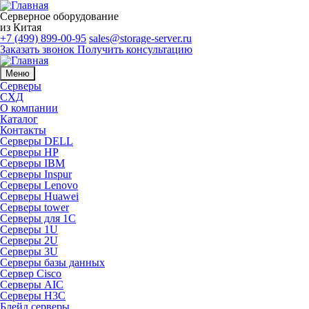
Серверное оборудование
из Китая
+7 (499) 899-00-95
sales@storage-server.ru
Заказать звонок
Получить консультацию
Меню
Серверы
СХД
О компании
Каталог
Контакты
Серверы DELL
Серверы HP
Серверы IBM
Серверы Inspur
Серверы Lenovo
Серверы Huawei
Серверы tower
Серверы для 1C
Серверы 1U
Серверы 2U
Серверы 3U
Серверы базы данных
Сервер Cisco
Серверы AIC
Серверы H3C
Блейд серверы