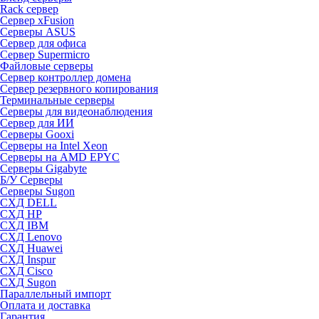
Rack сервер
Сервер xFusion
Серверы ASUS
Сервер для офиса
Сервер Supermicro
Файловые серверы
Сервер контроллер домена
Сервер резервного копирования
Терминальные серверы
Серверы для видеонаблюдения
Сервер для ИИ
Серверы Gooxi
Серверы на Intel Xeon
Серверы на AMD EPYC
Серверы Gigabyte
Б/У Серверы
Серверы Sugon
СХД DELL
СХД HP
СХД IBM
СХД Lenovo
СХД Huawei
СХД Inspur
СХД Cisco
СХД Sugon
Параллельный импорт
Оплата и доставка
Гарантия