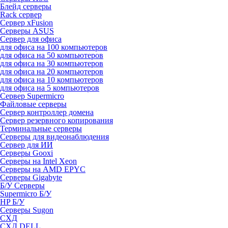
Блейд серверы
Rack сервер
Сервер xFusion
Серверы ASUS
Сервер для офиса
для офиса на 100 компьютеров
для офиса на 50 компьютеров
для офиса на 30 компьютеров
для офиса на 20 компьютеров
для офиса на 10 компьютеров
для офиса на 5 компьютеров
Сервер Supermicro
Файловые серверы
Сервер контроллер домена
Сервер резервного копирования
Терминальные серверы
Серверы для видеонаблюдения
Сервер для ИИ
Серверы Gooxi
Серверы на Intel Xeon
Серверы на AMD EPYC
Серверы Gigabyte
Б/У Серверы
Supermicro Б/У
HP Б/У
Серверы Sugon
СХД
СХД DELL