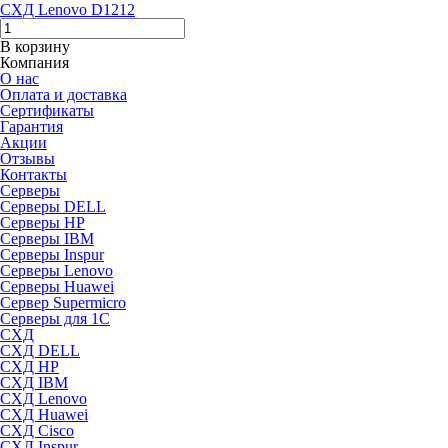
СХД Lenovo D1212
В корзину
Компания
О нас
Оплата и доставка
Сертификаты
Гарантия
Акции
Отзывы
Контакты
Серверы
Серверы DELL
Серверы HP
Серверы IBM
Серверы Inspur
Серверы Lenovo
Серверы Huawei
Сервер Supermicro
Серверы для 1C
СХД
СХД DELL
СХД HP
СХД IBM
СХД Lenovo
СХД Huawei
СХД Cisco
СХД Inspur