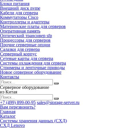
Блоки питания
Внешний диск nvme
Кабели для сервера
Коммутаторы Cisco
Контроллеры и адаптеры
Материнские платы для серверов
Оперативная память
Оптический трансивер sfp
Процессоры для серверов
Прочие серверные опции
Салазки для сервера
Серверный корпус
Сетевые карты для сервера
Системы охлаждения для сервера
Стримеры и ленточные приводы
Новое серверное оборудование
Контакты
Серверное оборудование
из Китая
+7 (499) 899-00-95
sales@storage-server.ru
Вам перезвонить?
Главная
Каталог
Системы хранения данных (СХД)
СХД Lenovo