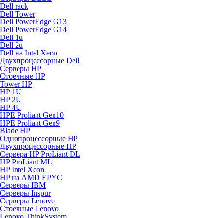
Dell rack
Dell Tower
Dell PowerEdge G13
Dell PowerEdge G14
Dell 1u
Dell 2u
Dell на Intel Xeon
Двухпроцессорные Dell
Серверы HP
Стоечные HP
Tower HP
HP 1U
HP 2U
HP 4U
HPE Proliant Gen10
HPE Proliant Gen9
Blade HP
Однопроцессорные HP
Двухпроцессорные HP
Сервера HP ProLiant DL
HP ProLiant ML
HP Intel Xeon
HP на AMD EPYC
Серверы IBM
Серверы Inspur
Серверы Lenovo
Стоечные Lenovo
Lenovo ThinkSystem