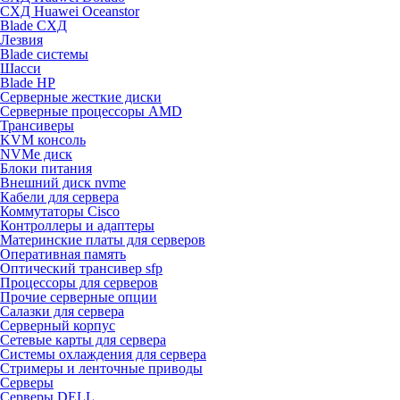
СХД Huawei Oceanstor
Blade СХД
Лезвия
Blade системы
Шасси
Blade HP
Серверные жесткие диски
Серверные процессоры AMD
Трансиверы
KVM консоль
NVMe диск
Блоки питания
Внешний диск nvme
Кабели для сервера
Коммутаторы Cisco
Контроллеры и адаптеры
Материнские платы для серверов
Оперативная память
Оптический трансивер sfp
Процессоры для серверов
Прочие серверные опции
Салазки для сервера
Серверный корпус
Сетевые карты для сервера
Системы охлаждения для сервера
Стримеры и ленточные приводы
Серверы
Серверы DELL