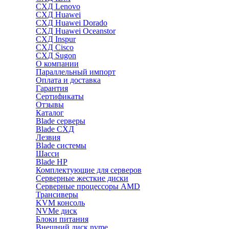
СХД Lenovo
СХД Huawei
СХД Huawei Dorado
СХД Huawei Oceanstor
СХД Inspur
СХД Cisco
СХД Sugon
О компании
Параллельный импорт
Оплата и доставка
Гарантия
Сертификаты
Отзывы
Каталог
Blade серверы
Blade СХД
Лезвия
Blade системы
Шасси
Blade HP
Комплектующие для серверов
Серверные жесткие диски
Серверные процессоры AMD
Трансиверы
KVM консоль
NVMe диск
Блоки питания
Внешний диск nvme