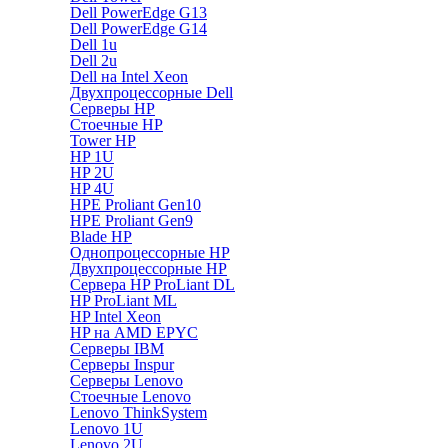
Dell PowerEdge G13
Dell PowerEdge G14
Dell 1u
Dell 2u
Dell на Intel Xeon
Двухпроцессорные Dell
Серверы HP
Стоечные HP
Tower HP
HP 1U
HP 2U
HP 4U
HPE Proliant Gen10
HPE Proliant Gen9
Blade HP
Однопроцессорные HP
Двухпроцессорные HP
Сервера HP ProLiant DL
HP ProLiant ML
HP Intel Xeon
HP на AMD EPYC
Серверы IBM
Серверы Inspur
Серверы Lenovo
Стоечные Lenovo
Lenovo ThinkSystem
Lenovo 1U
Lenovo 2U