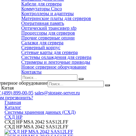
Кабели для сервера
Коммутаторы Cisco
Контроллеры и адаптеры
Материнские платы для серверов
Оперативная память
Оптический трансивер sfp
Процессоры для серверов
Прочие серверные опции
Салазки для сервера
Серверный корпус
Сетевые карты для сервера
Системы охлаждения для сервера
Стримеры и ленточные приводы
Новое серверное оборудование
Контакты
ерверное оборудование
 Китая
 (499) 899-00-95
sales@storage-server.ru
ам перезвонить?
Главная
Каталог
Системы хранения данных (СХД)
СХД HP
СХД HP MSA 2042 SAS12LFF
СХД HP MSA 2042 SAS12LFF