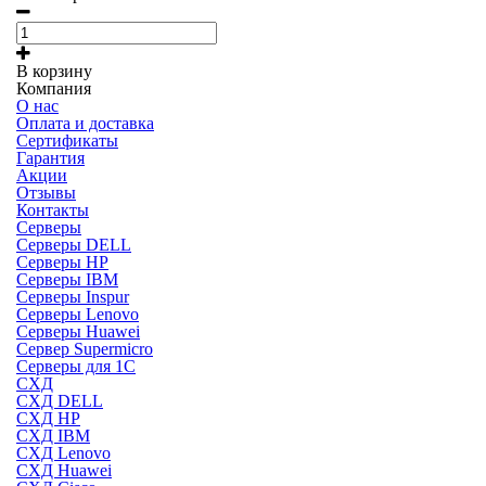
В корзину
Компания
О нас
Оплата и доставка
Сертификаты
Гарантия
Акции
Отзывы
Контакты
Серверы
Серверы DELL
Серверы HP
Серверы IBM
Серверы Inspur
Серверы Lenovo
Серверы Huawei
Сервер Supermicro
Серверы для 1C
СХД
СХД DELL
СХД HP
СХД IBM
СХД Lenovo
СХД Huawei