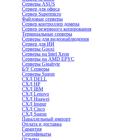
Серверы ASUS
Сервер для офиса
Сервер Supermicro
Файловые серверы
Сервер контроллер домена
Сервер резервного копирования
Терминальные серверы
Серверы для видеонаблюдения
Сервер для ИИ
Серверы Gooxi
Серверы на Intel Xeon
Серверы на AMD EPYC
Серверы Gigabyte
Б/У Серверы
Серверы Sugon
СХД DELL
СХД HP
СХД IBM
СХД Lenovo
СХД Huawei
СХД Inspur
СХД Cisco
СХД Sugon
Параллельный импорт
Оплата и доставка
Гарантия
Сертификаты
Отзывы