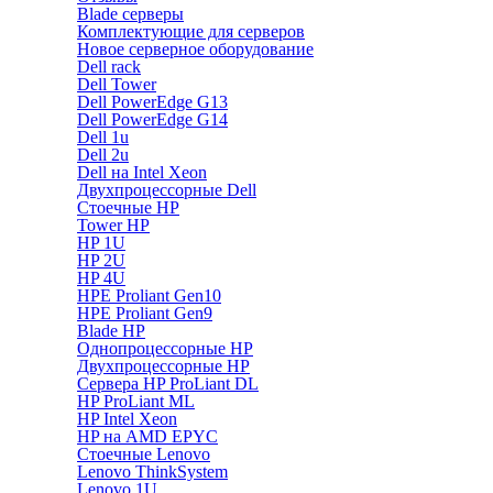
Blade серверы
Комплектующие для серверов
Новое серверное оборудование
Dell rack
Dell Tower
Dell PowerEdge G13
Dell PowerEdge G14
Dell 1u
Dell 2u
Dell на Intel Xeon
Двухпроцессорные Dell
Стоечные HP
Tower HP
HP 1U
HP 2U
HP 4U
HPE Proliant Gen10
HPE Proliant Gen9
Blade HP
Однопроцессорные HP
Двухпроцессорные HP
Сервера HP ProLiant DL
HP ProLiant ML
HP Intel Xeon
HP на AMD EPYC
Стоечные Lenovo
Lenovo ThinkSystem
Lenovo 1U