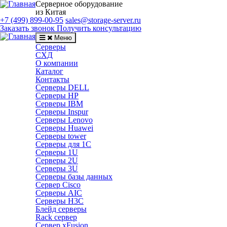
Серверное оборудование
из Китая
+7 (499) 899-00-95
sales@storage-server.ru
Заказать звонок
Получить консультацию
Меню
Серверы
СХД
О компании
Каталог
Контакты
Серверы DELL
Серверы HP
Серверы IBM
Серверы Inspur
Серверы Lenovo
Серверы Huawei
Серверы tower
Серверы для 1C
Серверы 1U
Серверы 2U
Серверы 3U
Серверы базы данных
Сервер Cisco
Серверы AIC
Серверы H3C
Блейд серверы
Rack сервер
Сервер xFusion