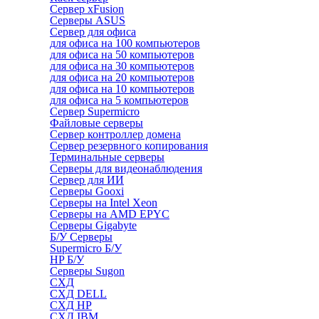
Сервер xFusion
Серверы ASUS
Сервер для офиса
для офиса на 100 компьютеров
для офиса на 50 компьютеров
для офиса на 30 компьютеров
для офиса на 20 компьютеров
для офиса на 10 компьютеров
для офиса на 5 компьютеров
Сервер Supermicro
Файловые серверы
Сервер контроллер домена
Сервер резервного копирования
Терминальные серверы
Серверы для видеонаблюдения
Сервер для ИИ
Серверы Gooxi
Серверы на Intel Xeon
Серверы на AMD EPYC
Серверы Gigabyte
Б/У Серверы
Supermicro Б/У
HP Б/У
Серверы Sugon
СХД
СХД DELL
СХД HP
СХД IBM