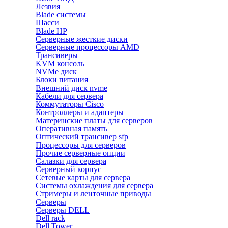
Лезвия
Blade системы
Шасси
Blade HP
Серверные жесткие диски
Серверные процессоры AMD
Трансиверы
KVM консоль
NVMe диск
Блоки питания
Внешний диск nvme
Кабели для сервера
Коммутаторы Cisco
Контроллеры и адаптеры
Материнские платы для серверов
Оперативная память
Оптический трансивер sfp
Процессоры для серверов
Прочие серверные опции
Салазки для сервера
Серверный корпус
Сетевые карты для сервера
Системы охлаждения для сервера
Стримеры и ленточные приводы
Серверы
Серверы DELL
Dell rack
Dell Tower