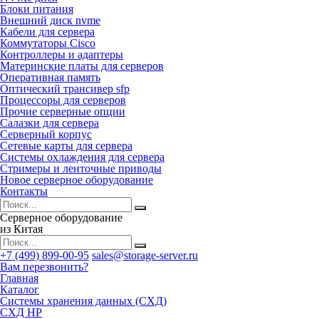
Блоки питания
Внешний диск nvme
Кабели для сервера
Коммутаторы Cisco
Контроллеры и адаптеры
Материнские платы для серверов
Оперативная память
Оптический трансивер sfp
Процессоры для серверов
Прочие серверные опции
Салазки для сервера
Серверный корпус
Сетевые карты для сервера
Системы охлаждения для сервера
Стримеры и ленточные приводы
Новое серверное оборудование
Контакты
Серверное оборудование
из Китая
+7 (499) 899-00-95
sales@storage-server.ru
Вам перезвонить?
Главная
Каталог
Системы хранения данных (СХД)
СХД HP