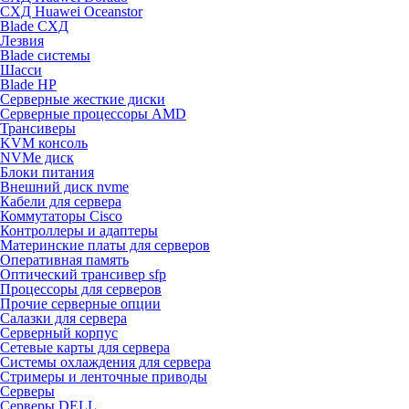
СХД Huawei Oceanstor
Blade СХД
Лезвия
Blade системы
Шасси
Blade HP
Серверные жесткие диски
Серверные процессоры AMD
Трансиверы
KVM консоль
NVMe диск
Блоки питания
Внешний диск nvme
Кабели для сервера
Коммутаторы Cisco
Контроллеры и адаптеры
Материнские платы для серверов
Оперативная память
Оптический трансивер sfp
Процессоры для серверов
Прочие серверные опции
Салазки для сервера
Серверный корпус
Сетевые карты для сервера
Системы охлаждения для сервера
Стримеры и ленточные приводы
Серверы
Серверы DELL