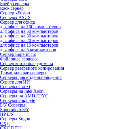
Блейд серверы
Rack сервер
Сервер xFusion
Серверы ASUS
Сервер для офиса
для офиса на 100 компьютеров
для офиса на 50 компьютеров
для офиса на 30 компьютеров
для офиса на 20 компьютеров
для офиса на 10 компьютеров
для офиса на 5 компьютеров
Сервер Supermicro
Файловые серверы
Сервер контроллер домена
Сервер резервного копирования
Терминальные серверы
Серверы для видеонаблюдения
Сервер для ИИ
Серверы Gooxi
Серверы на Intel Xeon
Серверы на AMD EPYC
Серверы Gigabyte
Б/У Серверы
Supermicro Б/У
HP Б/У
Серверы Sugon
СХД
СХД DELL