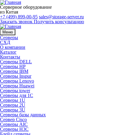
Серверное оборудование
из Китая
+7 (499) 899-00-95
sales@storage-server.ru
Заказать звонок
Получить консультацию
Меню
Серверы
СХД
О компании
Каталог
Контакты
Серверы DELL
Серверы HP
Серверы IBM
Серверы Inspur
Серверы Lenovo
Серверы Huawei
Серверы tower
Серверы для 1C
Серверы 1U
Серверы 2U
Серверы 3U
Серверы базы данных
Сервер Cisco
Серверы AIC
Серверы H3C
Блейд серверы