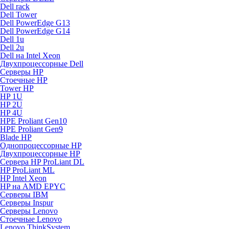
Dell rack
Dell Tower
Dell PowerEdge G13
Dell PowerEdge G14
Dell 1u
Dell 2u
Dell на Intel Xeon
Двухпроцессорные Dell
Серверы HP
Стоечные HP
Tower HP
HP 1U
HP 2U
HP 4U
HPE Proliant Gen10
HPE Proliant Gen9
Blade HP
Однопроцессорные HP
Двухпроцессорные HP
Сервера HP ProLiant DL
HP ProLiant ML
HP Intel Xeon
HP на AMD EPYC
Серверы IBM
Серверы Inspur
Серверы Lenovo
Стоечные Lenovo
Lenovo ThinkSystem