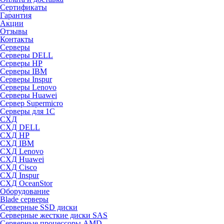
Сертификаты
Гарантия
Акции
Отзывы
Контакты
Серверы
Серверы DELL
Серверы HP
Серверы IBM
Серверы Inspur
Серверы Lenovo
Серверы Huawei
Сервер Supermicro
Серверы для 1C
СХД
СХД DELL
СХД HP
СХД IBM
СХД Lenovo
СХД Huawei
СХД Cisco
СХД Inspur
СХД OceanStor
Оборудование
Blade серверы
Серверные SSD диски
Cерверные жесткие диски SAS
Серверные процессоры AMD