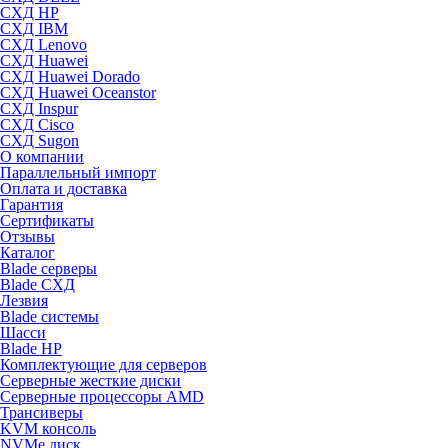
СХД HP
СХД IBM
СХД Lenovo
СХД Huawei
СХД Huawei Dorado
СХД Huawei Oceanstor
СХД Inspur
СХД Cisco
СХД Sugon
О компании
Параллельный импорт
Оплата и доставка
Гарантия
Сертификаты
Отзывы
Каталог
Blade серверы
Blade СХД
Лезвия
Blade системы
Шасси
Blade HP
Комплектующие для серверов
Серверные жесткие диски
Серверные процессоры AMD
Трансиверы
KVM консоль
NVMe диск