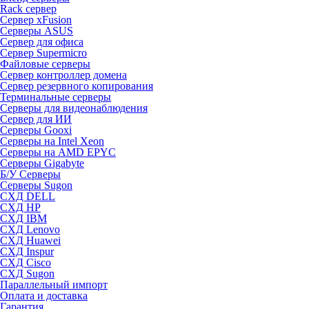
Rack сервер
Сервер xFusion
Серверы ASUS
Сервер для офиса
Сервер Supermicro
Файловые серверы
Сервер контроллер домена
Сервер резервного копирования
Терминальные серверы
Серверы для видеонаблюдения
Сервер для ИИ
Серверы Gooxi
Серверы на Intel Xeon
Серверы на AMD EPYC
Серверы Gigabyte
Б/У Серверы
Серверы Sugon
СХД DELL
СХД HP
СХД IBM
СХД Lenovo
СХД Huawei
СХД Inspur
СХД Cisco
СХД Sugon
Параллельный импорт
Оплата и доставка
Гарантия