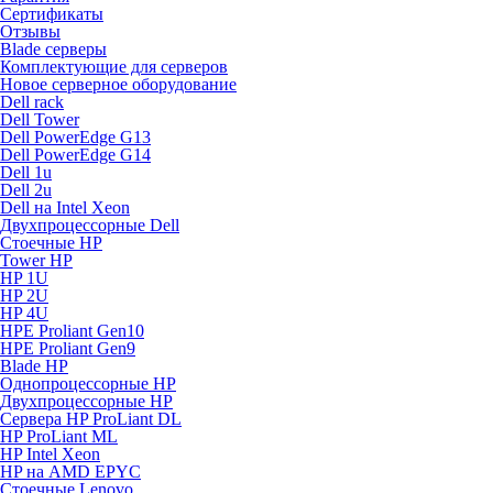
Сертификаты
Отзывы
Blade серверы
Комплектующие для серверов
Новое серверное оборудование
Dell rack
Dell Tower
Dell PowerEdge G13
Dell PowerEdge G14
Dell 1u
Dell 2u
Dell на Intel Xeon
Двухпроцессорные Dell
Стоечные HP
Tower HP
HP 1U
HP 2U
HP 4U
HPE Proliant Gen10
HPE Proliant Gen9
Blade HP
Однопроцессорные HP
Двухпроцессорные HP
Сервера HP ProLiant DL
HP ProLiant ML
HP Intel Xeon
HP на AMD EPYC
Стоечные Lenovo