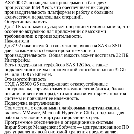
AS5500 G5 оснащена контроллерами на базе двух
процессоров Intel Xeon, что обеспечивает высокую
производительность платформы и работу с большим
количеством параллельных операций.
Оперативная память
До 2 ТБ кэш-памяти ускоряет операции чтения и записи, что
особенно актуально для приложений с высокими
требованиями к производительности.
Накопители
До 8192 накопителей разных типов, включая SAS и SSD
дает возможность сбалансировать емкость и
производительность. Общая емкость может достигать 32 ПБ.
Интерфейсы
Есть поддержка интерфейсов SAS 12Gb/s, а также
подключения к сетям с пропускной способностью до 32Gb
FC или 100Gb Ethernet.
Отказоустойчивость
СХД AS5500 G5 поддерживает отказоустойчивые
контроллеры, горячую замену компонентов (диски, блоки
питания и вентиляторы), что минимизирует время простоя
системы и повышает ее надежность.
Поддержка виртуализации
Совместима с основными платформами виртуализации,
включая VMware, Microsoft Hyper-V и Citrix, подходит для
работы в условиях виртуализированных сред.
Программное обеспечение и операционные системы
Inspur Storage Management Software — централизованное ПО
для управления всей системой хранения предоставляет