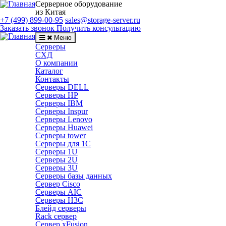
Серверное оборудование
из Китая
+7 (499) 899-00-95
sales@storage-server.ru
Заказать звонок
Получить консультацию
Меню
Серверы
СХД
О компании
Каталог
Контакты
Серверы DELL
Серверы HP
Серверы IBM
Серверы Inspur
Серверы Lenovo
Серверы Huawei
Серверы tower
Серверы для 1C
Серверы 1U
Серверы 2U
Серверы 3U
Серверы базы данных
Сервер Cisco
Серверы AIC
Серверы H3C
Блейд серверы
Rack сервер
Сервер xFusion