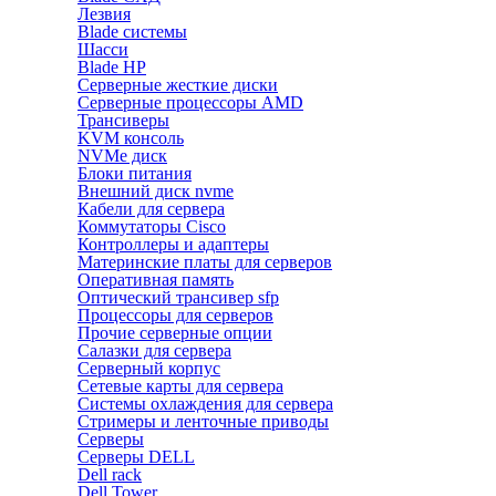
Лезвия
Blade системы
Шасси
Blade HP
Серверные жесткие диски
Серверные процессоры AMD
Трансиверы
KVM консоль
NVMe диск
Блоки питания
Внешний диск nvme
Кабели для сервера
Коммутаторы Cisco
Контроллеры и адаптеры
Материнские платы для серверов
Оперативная память
Оптический трансивер sfp
Процессоры для серверов
Прочие серверные опции
Салазки для сервера
Серверный корпус
Сетевые карты для сервера
Системы охлаждения для сервера
Стримеры и ленточные приводы
Серверы
Серверы DELL
Dell rack
Dell Tower