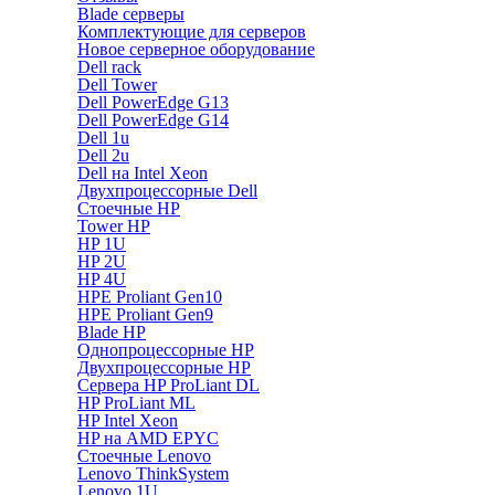
Blade серверы
Комплектующие для серверов
Новое серверное оборудование
Dell rack
Dell Tower
Dell PowerEdge G13
Dell PowerEdge G14
Dell 1u
Dell 2u
Dell на Intel Xeon
Двухпроцессорные Dell
Стоечные HP
Tower HP
HP 1U
HP 2U
HP 4U
HPE Proliant Gen10
HPE Proliant Gen9
Blade HP
Однопроцессорные HP
Двухпроцессорные HP
Сервера HP ProLiant DL
HP ProLiant ML
HP Intel Xeon
HP на AMD EPYC
Стоечные Lenovo
Lenovo ThinkSystem
Lenovo 1U