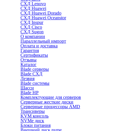
СХД Lenovo
СХД Huawei
СХД Huawei Dorado
СХД Huawei Oceanstor
СХД Inspur
СХД Cisco
СХД Sugon
О компании
Параллельный импорт
Оплата и доставка
Гарантия
Сертификаты
Отзывы
Каталог
Blade серверы
Blade СХД
Лезвия
Blade системы
Шасси
Blade HP
Комплектующие для серверов
Серверные жесткие диски
Серверные процессоры AMD
Трансиверы
KVM консоль
NVMe диск
Блоки питания
Внешний диск nvme