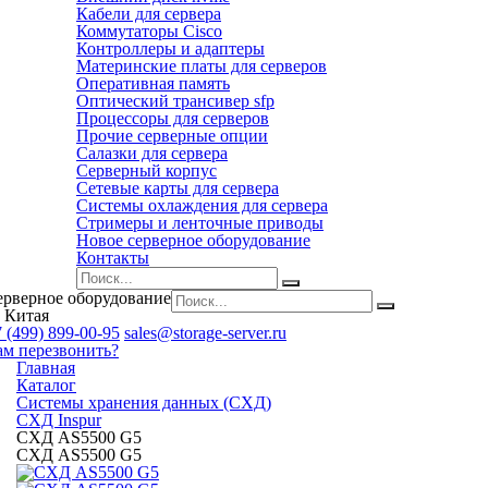
Кабели для сервера
Коммутаторы Cisco
Контроллеры и адаптеры
Материнские платы для серверов
Оперативная память
Оптический трансивер sfp
Процессоры для серверов
Прочие серверные опции
Салазки для сервера
Серверный корпус
Сетевые карты для сервера
Системы охлаждения для сервера
Стримеры и ленточные приводы
Новое серверное оборудование
Контакты
ерверное оборудование
 Китая
 (499) 899-00-95
sales@storage-server.ru
ам перезвонить?
Главная
Каталог
Системы хранения данных (СХД)
СХД Inspur
СХД AS5500 G5
СХД AS5500 G5