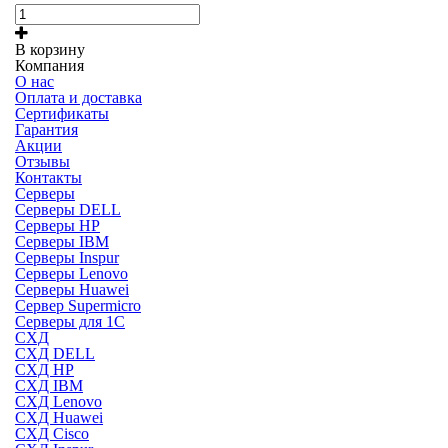
В корзину
Компания
О нас
Оплата и доставка
Сертификаты
Гарантия
Акции
Отзывы
Контакты
Серверы
Серверы DELL
Серверы HP
Серверы IBM
Серверы Inspur
Серверы Lenovo
Серверы Huawei
Сервер Supermicro
Серверы для 1C
СХД
СХД DELL
СХД HP
СХД IBM
СХД Lenovo
СХД Huawei
СХД Cisco