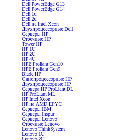
Dell PowerEdge G13
Dell PowerEdge G14
Dell 1u
Dell 2u
Dell на Intel Xeon
Двухпроцессорные Dell
Серверы HP
Стоечные HP
Tower HP
HP 1U
HP 2U
HP 4U
HPE Proliant Gen10
HPE Proliant Gen9
Blade HP
Однопроцессорные HP
Двухпроцессорные HP
Сервера HP ProLiant DL
HP ProLiant ML
HP Intel Xeon
HP на AMD EPYC
Серверы IBM
Серверы Inspur
Серверы Lenovo
Стоечные Lenovo
Lenovo ThinkSystem
Lenovo 1U
Lenovo 2U