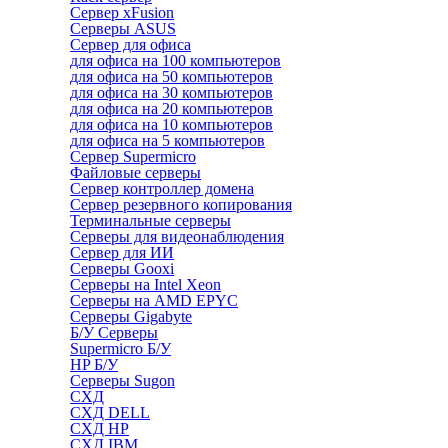
Сервер xFusion
Серверы ASUS
Сервер для офиса
для офиса на 100 компьютеров
для офиса на 50 компьютеров
для офиса на 30 компьютеров
для офиса на 20 компьютеров
для офиса на 10 компьютеров
для офиса на 5 компьютеров
Сервер Supermicro
Файловые серверы
Сервер контроллер домена
Сервер резервного копирования
Терминальные серверы
Серверы для видеонаблюдения
Сервер для ИИ
Серверы Gooxi
Серверы на Intel Xeon
Серверы на AMD EPYC
Серверы Gigabyte
Б/У Серверы
Supermicro Б/У
HP Б/У
Серверы Sugon
СХД
СХД DELL
СХД HP
СХД IBM