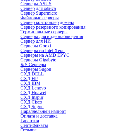
Серверы ASUS
Сервер для офиса
Сервер Supermicro
Файловые серверы
Сервер контроллер домена
Сервер резервного копирования
Терминальные серверы
Серверы для видеонаблюдения
Сервер для ИИ
Серверы Gooxi
Серверы на Intel Xeon
Серверы на AMD EPYC
Серверы Gigabyte
Б/У Серверы
Серверы Sugon
СХД DELL
СХД HP
СХД IBM
СХД Lenovo
СХД Huawei
СХД Inspur
СХД Cisco
СХД Sugon
Параллельный импорт
Оплата и доставка
Гарантия
Сертификаты
Отзывы