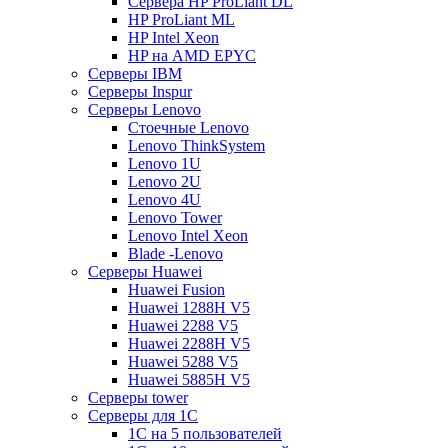
Сервера HP ProLiant DL
HP ProLiant ML
HP Intel Xeon
HP на AMD EPYC
Серверы IBM
Серверы Inspur
Серверы Lenovo
Стоечные Lenovo
Lenovo ThinkSystem
Lenovo 1U
Lenovo 2U
Lenovo 4U
Lenovo Tower
Lenovo Intel Xeon
Blade -Lenovo
Серверы Huawei
Huawei Fusion
Huawei 1288H V5
Huawei 2288 V5
Huawei 2288H V5
Huawei 5288 V5
Huawei 5885H V5
Серверы tower
Серверы для 1C
1С на 5 пользователей