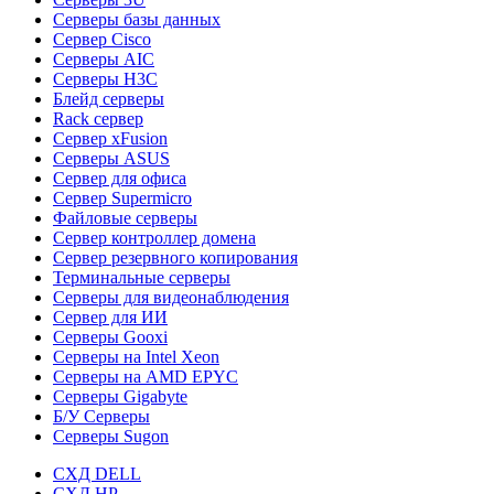
Серверы базы данных
Сервер Cisco
Серверы AIC
Серверы H3C
Блейд серверы
Rack сервер
Сервер xFusion
Серверы ASUS
Сервер для офиса
Сервер Supermicro
Файловые серверы
Сервер контроллер домена
Сервер резервного копирования
Терминальные серверы
Серверы для видеонаблюдения
Сервер для ИИ
Серверы Gooxi
Серверы на Intel Xeon
Серверы на AMD EPYC
Серверы Gigabyte
Б/У Серверы
Серверы Sugon
СХД DELL
СХД HP