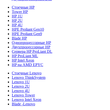
Стоечные HP
Tower HP
HP 1U
HP 2U
HP 4U
HPE Proliant Gen10
HPE Proliant Gen9
Blade HP
Однопроцессорные HP
Двухпроцессорные HP
Сервера HP ProLiant DL
HP ProLiant ML
HP Intel Xeon
HP на AMD EPYC
Стоечные Lenovo
Lenovo ThinkSystem
Lenovo 1U
Lenovo 2U
Lenovo 4U
Lenovo Tower
Lenovo Intel Xeon
Blade -Lenovo