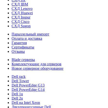
СХД IBM
СХД Lenovo
СХД Huawei
СХД Inspur
СХД Cisco
СХД Sugon
Параллельный импорт
Оплата и доставка
Гарантия
Сертификаты
Отзывы
Blade серверы
Комплектующие для серверов
Новое серверное оборудование
Dell rack
Dell Tower
Dell PowerEdge G13
Dell PowerEdge G14
Dell 1u
Dell 2u
Dell на Intel Xeon
Двухпроцессорные Dell