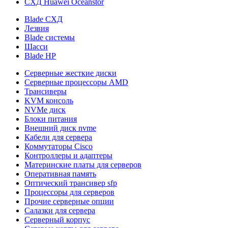
СХД Huawei Oceanstor
Blade СХД
Лезвия
Blade системы
Шасси
Blade HP
Серверные жесткие диски
Серверные процессоры AMD
Трансиверы
KVM консоль
NVMe диск
Блоки питания
Внешний диск nvme
Кабели для сервера
Коммутаторы Cisco
Контроллеры и адаптеры
Материнские платы для серверов
Оперативная память
Оптический трансивер sfp
Процессоры для серверов
Прочие серверные опции
Салазки для сервера
Серверный корпус