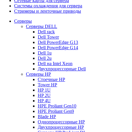
Сетевые карты для сервера
Системы охлаждения для сервера
Стримеры и ленточные приводы
Серверы
Серверы DELL
Dell rack
Dell Tower
Dell PowerEdge G13
Dell PowerEdge G14
Dell 1u
Dell 2u
Dell на Intel Xeon
Двухпроцессорные Dell
Серверы HP
Стоечные HP
Tower HP
HP 1U
HP 2U
HP 4U
HPE Proliant Gen10
HPE Proliant Gen9
Blade HP
Однопроцессорные HP
Двухпроцессорные HP