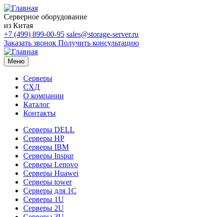
Серверное оборудование
из Китая
+7 (499) 899-00-95
sales@storage-server.ru
Заказать звонок
Получить консультацию
Меню
Серверы
СХД
О компании
Каталог
Контакты
Серверы DELL
Серверы HP
Серверы IBM
Серверы Inspur
Серверы Lenovo
Серверы Huawei
Серверы tower
Серверы для 1C
Серверы 1U
Серверы 2U
Серверы 3U