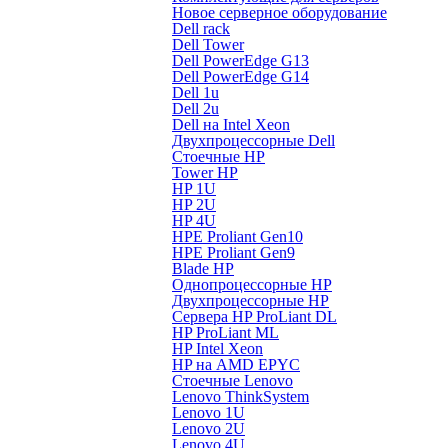
Новое серверное оборудование
Dell rack
Dell Tower
Dell PowerEdge G13
Dell PowerEdge G14
Dell 1u
Dell 2u
Dell на Intel Xeon
Двухпроцессорные Dell
Стоечные HP
Tower HP
HP 1U
HP 2U
HP 4U
HPE Proliant Gen10
HPE Proliant Gen9
Blade HP
Однопроцессорные HP
Двухпроцессорные HP
Сервера HP ProLiant DL
HP ProLiant ML
HP Intel Xeon
HP на AMD EPYC
Стоечные Lenovo
Lenovo ThinkSystem
Lenovo 1U
Lenovo 2U
Lenovo 4U