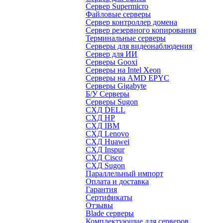
Сервер Supermicro
Файловые серверы
Сервер контроллер домена
Сервер резервного копирования
Терминальные серверы
Серверы для видеонаблюдения
Сервер для ИИ
Серверы Gooxi
Серверы на Intel Xeon
Серверы на AMD EPYC
Серверы Gigabyte
Б/У Серверы
Серверы Sugon
СХД DELL
СХД HP
СХД IBM
СХД Lenovo
СХД Huawei
СХД Inspur
СХД Cisco
СХД Sugon
Параллельный импорт
Оплата и доставка
Гарантия
Сертификаты
Отзывы
Blade серверы
Комплектующие для серверов