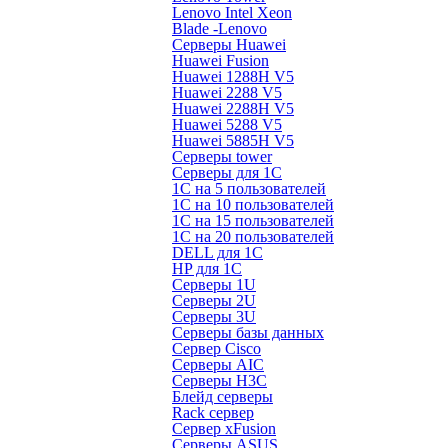
Lenovo Intel Xeon
Blade -Lenovo
Серверы Huawei
Huawei Fusion
Huawei 1288H V5
Huawei 2288 V5
Huawei 2288H V5
Huawei 5288 V5
Huawei 5885H V5
Серверы tower
Серверы для 1C
1С на 5 пользователей
1С на 10 пользователей
1С на 15 пользователей
1С на 20 пользователей
DELL для 1С
HP для 1С
Серверы 1U
Серверы 2U
Серверы 3U
Серверы базы данных
Сервер Cisco
Серверы AIC
Серверы H3C
Блейд серверы
Rack сервер
Сервер xFusion
Серверы ASUS