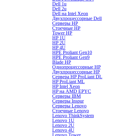
Dell 1u
Dell 2u
Dell на Intel Xeon
Двухпроцессорные Dell
Серверы HP
Стоечные HP
Tower HP
HP 1U
HP 2U
HP 4U
HPE Proliant Gen10
HPE Proliant Gen9
Blade HP
Однопроцессорные HP
Двухпроцессорные HP
Сервера HP ProLiant DL
HP ProLiant ML
HP Intel Xeon
HP на AMD EPYC
Серверы IBM
Серверы Inspur
Серверы Lenovo
Стоечные Lenovo
Lenovo ThinkSystem
Lenovo 1U
Lenovo 2U
Lenovo 4U
Lenovo Tower