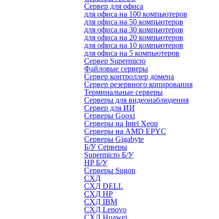
Сервер для офиса
для офиса на 100 компьютеров
для офиса на 50 компьютеров
для офиса на 30 компьютеров
для офиса на 20 компьютеров
для офиса на 10 компьютеров
для офиса на 5 компьютеров
Сервер Supermicro
Файловые серверы
Сервер контроллер домена
Сервер резервного копирования
Терминальные серверы
Серверы для видеонаблюдения
Сервер для ИИ
Серверы Gooxi
Серверы на Intel Xeon
Серверы на AMD EPYC
Серверы Gigabyte
Б/У Серверы
Supermicro Б/У
HP Б/У
Серверы Sugon
СХД
СХД DELL
СХД HP
СХД IBM
СХД Lenovo
СХД Huawei