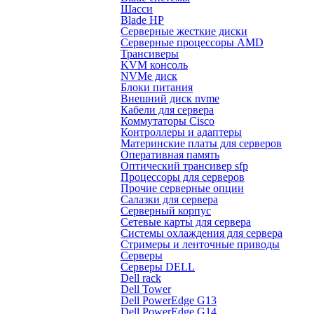
Шасси
Blade HP
Серверные жесткие диски
Серверные процессоры AMD
Трансиверы
KVM консоль
NVMe диск
Блоки питания
Внешний диск nvme
Кабели для сервера
Коммутаторы Cisco
Контроллеры и адаптеры
Материнские платы для серверов
Оперативная память
Оптический трансивер sfp
Процессоры для серверов
Прочие серверные опции
Салазки для сервера
Серверный корпус
Сетевые карты для сервера
Системы охлаждения для сервера
Стримеры и ленточные приводы
Серверы
Серверы DELL
Dell rack
Dell Tower
Dell PowerEdge G13
Dell PowerEdge G14