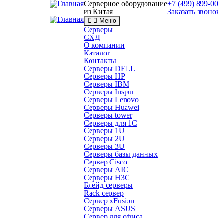
Серверное оборудование
+7 (499) 899-0
из Китая
Заказать звоно
Меню
Серверы
СХД
О компании
Каталог
Контакты
Серверы DELL
Серверы HP
Серверы IBM
Серверы Inspur
Серверы Lenovo
Серверы Huawei
Серверы tower
Серверы для 1C
Серверы 1U
Серверы 2U
Серверы 3U
Серверы базы данных
Сервер Cisco
Серверы AIC
Серверы H3C
Блейд серверы
Rack сервер
Сервер xFusion
Серверы ASUS
Сервер для офиса