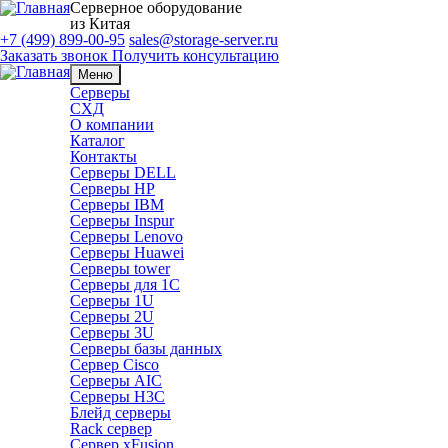
Серверное оборудование
из Китая
+7 (499) 899-00-95
sales@storage-server.ru
Заказать звонок
Получить консультацию
Меню
Серверы
СХД
О компании
Каталог
Контакты
Серверы DELL
Серверы HP
Серверы IBM
Серверы Inspur
Серверы Lenovo
Серверы Huawei
Серверы tower
Серверы для 1C
Серверы 1U
Серверы 2U
Серверы 3U
Серверы базы данных
Сервер Cisco
Серверы AIC
Серверы H3C
Блейд серверы
Rack сервер
Сервер xFusion