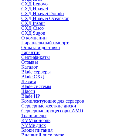
СХД Lenovo
СХД Huawei
СХД Huawei Dorado
СХД Huawei Oceanstor
СХД Inspur
СХД Cisco
СХД Sugon
О компании
Параллельный импорт
Оплата и доставка
Гарантия
Сертификаты
Отзывы
Каталог
Blade серверы
Blade СХД
Лезвия
Blade системы
Шасси
Blade HP
Комплектующие для серверов
Серверные жесткие диски
Серверные процессоры AMD
Трансиверы
KVM консоль
NVMe диск
Блоки питания
Внешний диск nvme