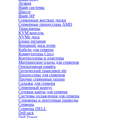
Лезвия
Blade системы
Шасси
Blade HP
Серверные жесткие диски
Серверные процессоры AMD
Трансиверы
KVM консоль
NVMe диск
Блоки питания
Внешний диск nvme
Кабели для сервера
Коммутаторы Cisco
Контроллеры и адаптеры
Материнские платы для серверов
Оперативная память
Оптический трансивер sfp
Процессоры для серверов
Прочие серверные опции
Салазки для сервера
Серверный корпус
Сетевые карты для сервера
Системы охлаждения для сервера
Стримеры и ленточные приводы
Серверы
Серверы DELL
Dell rack
Dell Tower