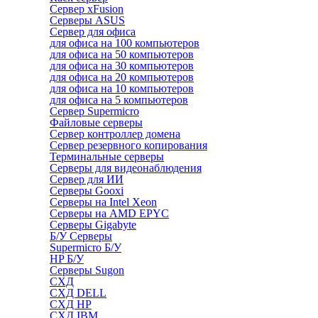
Сервер xFusion
Серверы ASUS
Сервер для офиса
для офиса на 100 компьютеров
для офиса на 50 компьютеров
для офиса на 30 компьютеров
для офиса на 20 компьютеров
для офиса на 10 компьютеров
для офиса на 5 компьютеров
Сервер Supermicro
Файловые серверы
Сервер контроллер домена
Сервер резервного копирования
Терминальные серверы
Серверы для видеонаблюдения
Сервер для ИИ
Серверы Gooxi
Серверы на Intel Xeon
Серверы на AMD EPYC
Серверы Gigabyte
Б/У Серверы
Supermicro Б/У
HP Б/У
Серверы Sugon
СХД
СХД DELL
СХД HP
СХД IBM