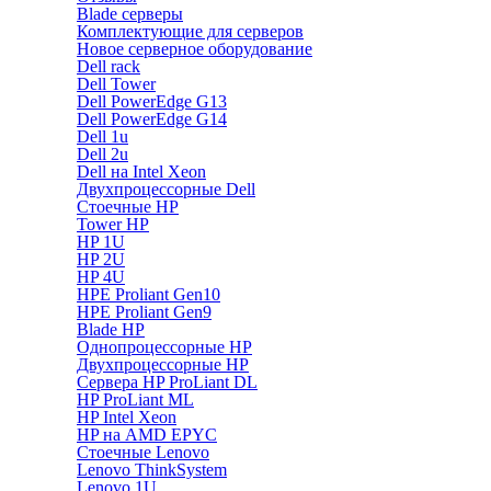
Blade серверы
Комплектующие для серверов
Новое серверное оборудование
Dell rack
Dell Tower
Dell PowerEdge G13
Dell PowerEdge G14
Dell 1u
Dell 2u
Dell на Intel Xeon
Двухпроцессорные Dell
Стоечные HP
Tower HP
HP 1U
HP 2U
HP 4U
HPE Proliant Gen10
HPE Proliant Gen9
Blade HP
Однопроцессорные HP
Двухпроцессорные HP
Сервера HP ProLiant DL
HP ProLiant ML
HP Intel Xeon
HP на AMD EPYC
Стоечные Lenovo
Lenovo ThinkSystem
Lenovo 1U