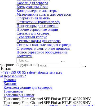
Кабели для сервера
Коммутаторы Cisco
Контроллеры и адаптеры
Материнские платы для серверов
Оперативная память
Оптический трансивер sfp
Процессоры для серверов
Прочие серверные опции
Салазки для сервера
Серверный корпус
Сетевые карты для сервера
Системы охлаждения для сервера
Стримеры и ленточные приводы
Новое серверное оборудование
Контакты
ерверное оборудование
 Китая
 (499) 899-00-95
sales@storage-server.ru
ам перезвонить?
Главная
Каталог
Комплектующие для серверов
Трансиверы
Трансиверы Finisar
Трансивер Fibre Channel SFP Finisar FTLF1428P2BNV
Трансивер Fibre Channel SFP Finisar FTLF1428P2BNV