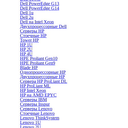
Dell PowerEdge G13
Dell PowerEdge G14
Dell 1u
Dell 2u
Dell на Intel Xeon
Двухпроцессорные Dell
Серверы HP
Стоечные HP
Tower HP
HP 1U
HP 2U
HP 4U
HPE Proliant Gen10
HPE Proliant Gen9
Blade HP
Однопроцессорные HP
Двухпроцессорные HP
Сервера HP ProLiant DL
HP ProLiant ML
HP Intel Xeon
HP на AMD EPYC
Серверы IBM
Серверы Inspur
Серверы Lenovo
Стоечные Lenovo
Lenovo ThinkSystem
Lenovo 1U
Lenovo 2U