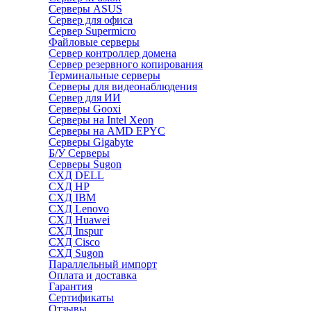
Серверы ASUS
Сервер для офиса
Сервер Supermicro
Файловые серверы
Сервер контроллер домена
Сервер резервного копирования
Терминальные серверы
Серверы для видеонаблюдения
Сервер для ИИ
Серверы Gooxi
Серверы на Intel Xeon
Серверы на AMD EPYC
Серверы Gigabyte
Б/У Серверы
Серверы Sugon
СХД DELL
СХД HP
СХД IBM
СХД Lenovo
СХД Huawei
СХД Inspur
СХД Cisco
СХД Sugon
Параллельный импорт
Оплата и доставка
Гарантия
Сертификаты
Отзывы