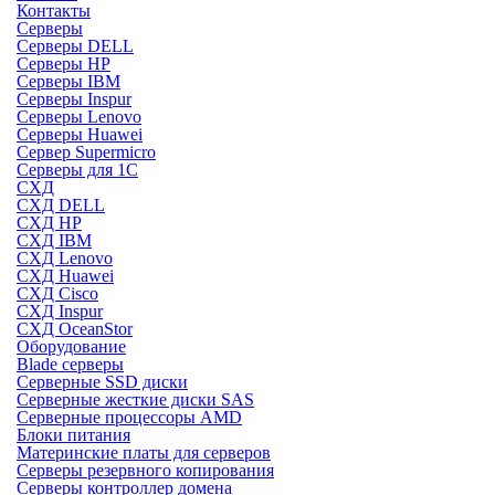
Контакты
Серверы
Серверы DELL
Серверы HP
Серверы IBM
Серверы Inspur
Серверы Lenovo
Серверы Huawei
Сервер Supermicro
Серверы для 1C
СХД
СХД DELL
СХД HP
СХД IBM
СХД Lenovo
СХД Huawei
СХД Cisco
СХД Inspur
СХД OceanStor
Оборудование
Blade серверы
Серверные SSD диски
Cерверные жесткие диски SAS
Серверные процессоры AMD
Блоки питания
Материнские платы для серверов
Серверы резервного копирования
Серверы контроллер домена