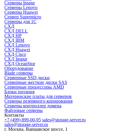
Серверы Inspur
Серверы Lenovo
Серверы Huawei
Сервер Supermicro
Серверы для 1C
СХД
СХД DELL
СХД HP
СХД IBM
СХД Lenovo
СХД Huawei
СХД Cisco
СХД Inspur
СХД OceanStor
Оборудование
Blade серверы
Серверные SSD диски
Cерверные жесткие диски SAS
Серверные процессоры AMD
Блоки питания
Материнские платы для серверов
Серверы резервного копирования
Серверы контроллер домена
Файловые серверы
Контакты
+7 (499) 899-00-95
sales@storage-server.ru
sales@storage-server.ru
г. Москва, Варшавское шоссе, 1