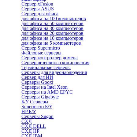
Сервер xFusion
Серверы ASUS
Сервер для офиса
для офиса на 100 компьютеров
для офиса на 50 компьютеров
для офиса на 30 компьютеров
для офиса на 20 компьютеров
для офиса на 10 компьютеров
для офиса на 5 компьютеров
Сервер Supermicro
Файловые серверы
Сервер контроллер домена
Сервер резервного копирования
Терминальные серверы
Серверы для видеонаблюдения
Сервер для ИИ
Серверы Gooxi
Серверы на Intel Xeon
Серверы на AMD EPYC
Серверы Gigabyte
Б/У Серверы
Supermicro Б/У
HP Б/У
Серверы Sugon
СХД
СХД DELL
СХД HP
СХД IBM