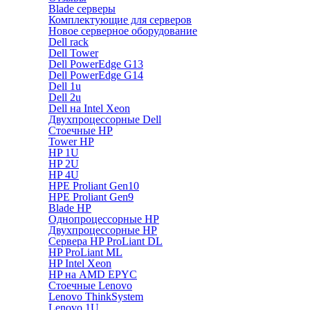
Blade серверы
Комплектующие для серверов
Новое серверное оборудование
Dell rack
Dell Tower
Dell PowerEdge G13
Dell PowerEdge G14
Dell 1u
Dell 2u
Dell на Intel Xeon
Двухпроцессорные Dell
Стоечные HP
Tower HP
HP 1U
HP 2U
HP 4U
HPE Proliant Gen10
HPE Proliant Gen9
Blade HP
Однопроцессорные HP
Двухпроцессорные HP
Сервера HP ProLiant DL
HP ProLiant ML
HP Intel Xeon
HP на AMD EPYC
Стоечные Lenovo
Lenovo ThinkSystem
Lenovo 1U