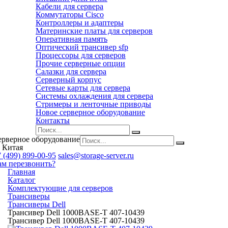
Кабели для сервера
Коммутаторы Cisco
Контроллеры и адаптеры
Материнские платы для серверов
Оперативная память
Оптический трансивер sfp
Процессоры для серверов
Прочие серверные опции
Салазки для сервера
Серверный корпус
Сетевые карты для сервера
Системы охлаждения для сервера
Стримеры и ленточные приводы
Новое серверное оборудование
Контакты
ерверное оборудование
 Китая
 (499) 899-00-95
sales@storage-server.ru
ам перезвонить?
Главная
Каталог
Комплектующие для серверов
Трансиверы
Трансиверы Dell
Трансивер Dell 1000BASE-T 407-10439
Трансивер Dell 1000BASE-T 407-10439