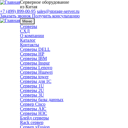
Серверное оборудование
из Китая
+7 (499) 899-00-95
sales@storage-server.ru
Заказать звонок
Получить консультацию
Меню
Серверы
СХД
О компании
Каталог
Контакты
Серверы DELL
Серверы HP
Серверы IBM
Серверы Inspur
Серверы Lenovo
Серверы Huawei
Серверы tower
Серверы для 1C
Серверы 1U
Серверы 2U
Серверы 3U
Серверы базы данных
Сервер Cisco
Серверы AIC
Серверы H3C
Блейд серверы
Rack сервер
Сервер xFusion