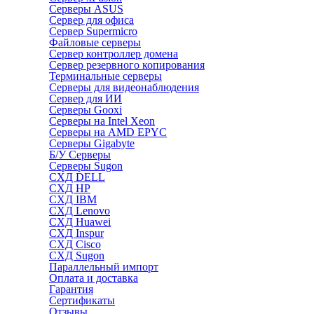
Серверы ASUS
Сервер для офиса
Сервер Supermicro
Файловые серверы
Сервер контроллер домена
Сервер резервного копирования
Терминальные серверы
Серверы для видеонаблюдения
Сервер для ИИ
Серверы Gooxi
Серверы на Intel Xeon
Серверы на AMD EPYC
Серверы Gigabyte
Б/У Серверы
Серверы Sugon
СХД DELL
СХД HP
СХД IBM
СХД Lenovo
СХД Huawei
СХД Inspur
СХД Cisco
СХД Sugon
Параллельный импорт
Оплата и доставка
Гарантия
Сертификаты
Отзывы