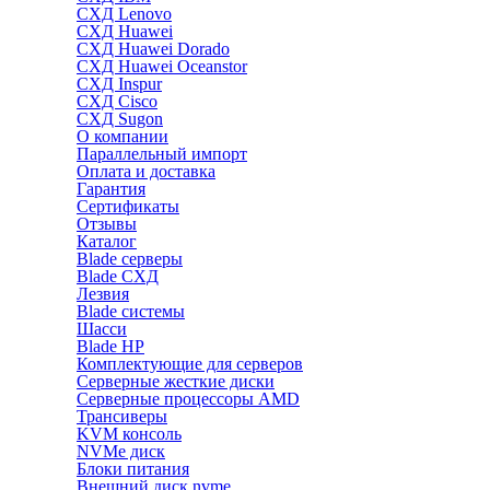
СХД Lenovo
СХД Huawei
СХД Huawei Dorado
СХД Huawei Oceanstor
СХД Inspur
СХД Cisco
СХД Sugon
О компании
Параллельный импорт
Оплата и доставка
Гарантия
Сертификаты
Отзывы
Каталог
Blade серверы
Blade СХД
Лезвия
Blade системы
Шасси
Blade HP
Комплектующие для серверов
Серверные жесткие диски
Серверные процессоры AMD
Трансиверы
KVM консоль
NVMe диск
Блоки питания
Внешний диск nvme