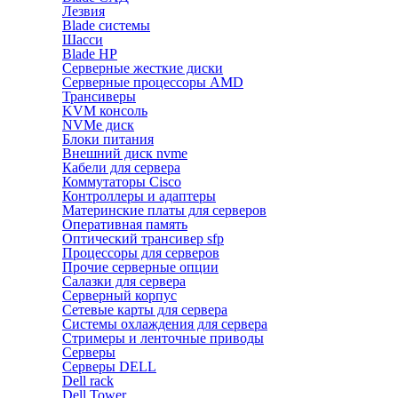
Лезвия
Blade системы
Шасси
Blade HP
Серверные жесткие диски
Серверные процессоры AMD
Трансиверы
KVM консоль
NVMe диск
Блоки питания
Внешний диск nvme
Кабели для сервера
Коммутаторы Cisco
Контроллеры и адаптеры
Материнские платы для серверов
Оперативная память
Оптический трансивер sfp
Процессоры для серверов
Прочие серверные опции
Салазки для сервера
Серверный корпус
Сетевые карты для сервера
Системы охлаждения для сервера
Стримеры и ленточные приводы
Серверы
Серверы DELL
Dell rack
Dell Tower