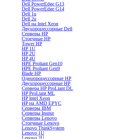
Dell PowerEdge G13
Dell PowerEdge G14
Dell 1u
Dell 2u
Dell на Intel Xeon
Двухпроцессорные Dell
Серверы HP
Стоечные HP
Tower HP
HP 1U
HP 2U
HP 4U
HPE Proliant Gen10
HPE Proliant Gen9
Blade HP
Однопроцессорные HP
Двухпроцессорные HP
Сервера HP ProLiant DL
HP ProLiant ML
HP Intel Xeon
HP на AMD EPYC
Серверы IBM
Серверы Inspur
Серверы Lenovo
Стоечные Lenovo
Lenovo ThinkSystem
Lenovo 1U
Lenovo 2U