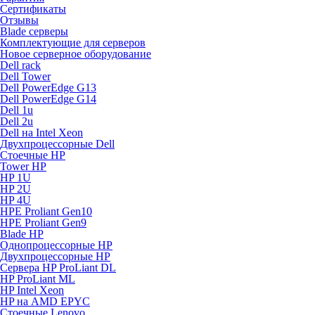
Сертификаты
Отзывы
Blade серверы
Комплектующие для серверов
Новое серверное оборудование
Dell rack
Dell Tower
Dell PowerEdge G13
Dell PowerEdge G14
Dell 1u
Dell 2u
Dell на Intel Xeon
Двухпроцессорные Dell
Стоечные HP
Tower HP
HP 1U
HP 2U
HP 4U
HPE Proliant Gen10
HPE Proliant Gen9
Blade HP
Однопроцессорные HP
Двухпроцессорные HP
Сервера HP ProLiant DL
HP ProLiant ML
HP Intel Xeon
HP на AMD EPYC
Стоечные Lenovo