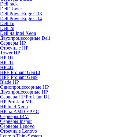
Dell rack
Dell Tower
Dell PowerEdge G13
Dell PowerEdge G14
Dell 1u
Dell 2u
Dell на Intel Xeon
Двухпроцессорные Dell
Серверы HP
Стоечные HP
Tower HP
HP 1U
HP 2U
HP 4U
HPE Proliant Gen10
HPE Proliant Gen9
Blade HP
Однопроцессорные HP
Двухпроцессорные HP
Сервера HP ProLiant DL
HP ProLiant ML
HP Intel Xeon
HP на AMD EPYC
Серверы IBM
Серверы Inspur
Серверы Lenovo
Стоечные Lenovo
Lenovo ThinkSystem