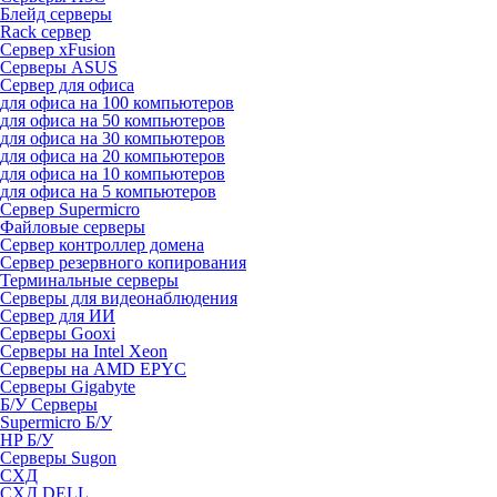
Блейд серверы
Rack сервер
Сервер xFusion
Серверы ASUS
Сервер для офиса
для офиса на 100 компьютеров
для офиса на 50 компьютеров
для офиса на 30 компьютеров
для офиса на 20 компьютеров
для офиса на 10 компьютеров
для офиса на 5 компьютеров
Сервер Supermicro
Файловые серверы
Сервер контроллер домена
Сервер резервного копирования
Терминальные серверы
Серверы для видеонаблюдения
Сервер для ИИ
Серверы Gooxi
Серверы на Intel Xeon
Серверы на AMD EPYC
Серверы Gigabyte
Б/У Серверы
Supermicro Б/У
HP Б/У
Серверы Sugon
СХД
СХД DELL