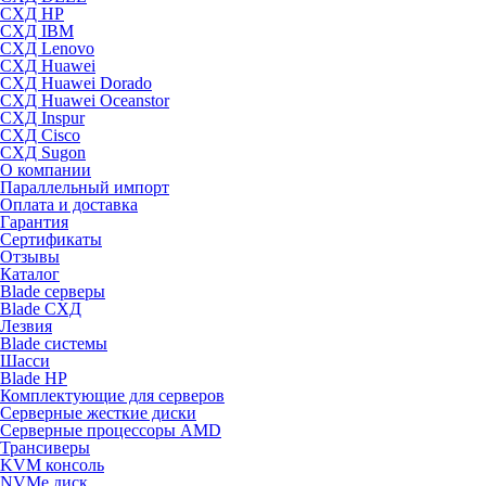
СХД HP
СХД IBM
СХД Lenovo
СХД Huawei
СХД Huawei Dorado
СХД Huawei Oceanstor
СХД Inspur
СХД Cisco
СХД Sugon
О компании
Параллельный импорт
Оплата и доставка
Гарантия
Сертификаты
Отзывы
Каталог
Blade серверы
Blade СХД
Лезвия
Blade системы
Шасси
Blade HP
Комплектующие для серверов
Серверные жесткие диски
Серверные процессоры AMD
Трансиверы
KVM консоль
NVMe диск