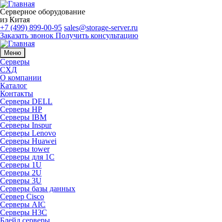
Серверное оборудование
из Китая
+7 (499) 899-00-95
sales@storage-server.ru
Заказать звонок
Получить консультацию
Меню
Серверы
СХД
О компании
Каталог
Контакты
Серверы DELL
Серверы HP
Серверы IBM
Серверы Inspur
Серверы Lenovo
Серверы Huawei
Серверы tower
Серверы для 1C
Серверы 1U
Серверы 2U
Серверы 3U
Серверы базы данных
Сервер Cisco
Серверы AIC
Серверы H3C
Блейд серверы