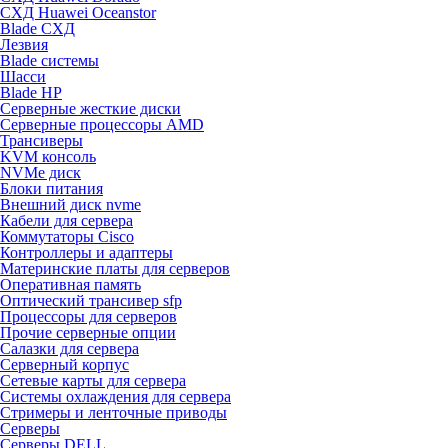
СХД Huawei Oceanstor
Blade СХД
Лезвия
Blade системы
Шасси
Blade HP
Серверные жесткие диски
Серверные процессоры AMD
Трансиверы
KVM консоль
NVMe диск
Блоки питания
Внешний диск nvme
Кабели для сервера
Коммутаторы Cisco
Контроллеры и адаптеры
Материнские платы для серверов
Оперативная память
Оптический трансивер sfp
Процессоры для серверов
Прочие серверные опции
Салазки для сервера
Серверный корпус
Сетевые карты для сервера
Системы охлаждения для сервера
Стримеры и ленточные приводы
Серверы
Серверы DELL