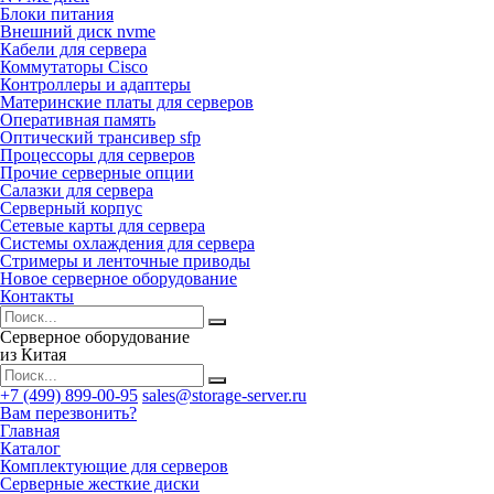
Блоки питания
Внешний диск nvme
Кабели для сервера
Коммутаторы Cisco
Контроллеры и адаптеры
Материнские платы для серверов
Оперативная память
Оптический трансивер sfp
Процессоры для серверов
Прочие серверные опции
Салазки для сервера
Серверный корпус
Сетевые карты для сервера
Системы охлаждения для сервера
Стримеры и ленточные приводы
Новое серверное оборудование
Контакты
Серверное оборудование
из Китая
+7 (499) 899-00-95
sales@storage-server.ru
Вам перезвонить?
Главная
Каталог
Комплектующие для серверов
Серверные жесткие диски