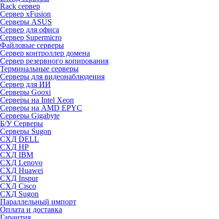
Rack сервер
Сервер xFusion
Серверы ASUS
Сервер для офиса
Сервер Supermicro
Файловые серверы
Сервер контроллер домена
Сервер резервного копирования
Терминальные серверы
Серверы для видеонаблюдения
Сервер для ИИ
Серверы Gooxi
Серверы на Intel Xeon
Серверы на AMD EPYC
Серверы Gigabyte
Б/У Серверы
Серверы Sugon
СХД DELL
СХД HP
СХД IBM
СХД Lenovo
СХД Huawei
СХД Inspur
СХД Cisco
СХД Sugon
Параллельный импорт
Оплата и доставка
Гарантия