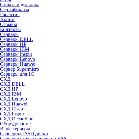
Оплата и доставка
Сертификаты
Гарантия
Акции
Отзывы
Контакты
Серверы
Серверы DELL
Серверы HP
Серверы IBM
Серверы Inspur
Серверы Lenovo
Серверы Huawei
Сервер Supermicro
Серверы для 1C
СХД
СХД DELL
СХД HP
СХД IBM
СХД Lenovo
СХД Huawei
СХД Cisco
СХД Inspur
СХД OceanStor
Оборудование
Blade серверы
Серверные SSD диски
Cерверные жесткие диски SAS