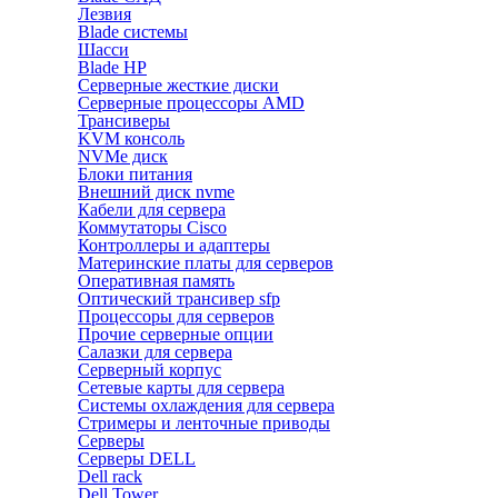
Лезвия
Blade системы
Шасси
Blade HP
Серверные жесткие диски
Серверные процессоры AMD
Трансиверы
KVM консоль
NVMe диск
Блоки питания
Внешний диск nvme
Кабели для сервера
Коммутаторы Cisco
Контроллеры и адаптеры
Материнские платы для серверов
Оперативная память
Оптический трансивер sfp
Процессоры для серверов
Прочие серверные опции
Салазки для сервера
Серверный корпус
Сетевые карты для сервера
Системы охлаждения для сервера
Стримеры и ленточные приводы
Серверы
Серверы DELL
Dell rack
Dell Tower