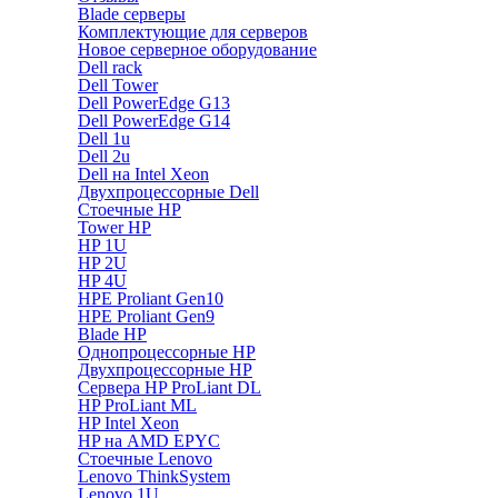
Blade серверы
Комплектующие для серверов
Новое серверное оборудование
Dell rack
Dell Tower
Dell PowerEdge G13
Dell PowerEdge G14
Dell 1u
Dell 2u
Dell на Intel Xeon
Двухпроцессорные Dell
Стоечные HP
Tower HP
HP 1U
HP 2U
HP 4U
HPE Proliant Gen10
HPE Proliant Gen9
Blade HP
Однопроцессорные HP
Двухпроцессорные HP
Сервера HP ProLiant DL
HP ProLiant ML
HP Intel Xeon
HP на AMD EPYC
Стоечные Lenovo
Lenovo ThinkSystem
Lenovo 1U