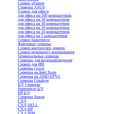
Сервер xFusion
Серверы ASUS
Сервер для офиса
для офиса на 100 компьютеров
для офиса на 50 компьютеров
для офиса на 30 компьютеров
для офиса на 20 компьютеров
для офиса на 10 компьютеров
для офиса на 5 компьютеров
Сервер Supermicro
Файловые серверы
Сервер контроллер домена
Сервер резервного копирования
Терминальные серверы
Серверы для видеонаблюдения
Сервер для ИИ
Серверы Gooxi
Серверы на Intel Xeon
Серверы на AMD EPYC
Серверы Gigabyte
Б/У Серверы
Supermicro Б/У
HP Б/У
Серверы Sugon
СХД
СХД DELL
СХД HP
СХД IBM