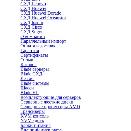
СХД Lenovo
СХД Huawei
СХД Huawei Dorado
СХД Huawei Oceanstor
СХД Inspur
СХД Cisco
СХД Sugon
О компании
Параллельный импорт
Оплата и доставка
Гарантия
Сертификаты
Отзывы
Каталог
Blade серверы
Blade СХД
Лезвия
Blade системы
Шасси
Blade HP
Комплектующие для серверов
Серверные жесткие диски
Серверные процессоры AMD
Трансиверы
KVM консоль
NVMe диск
Блоки питания
Внешний диск nvme