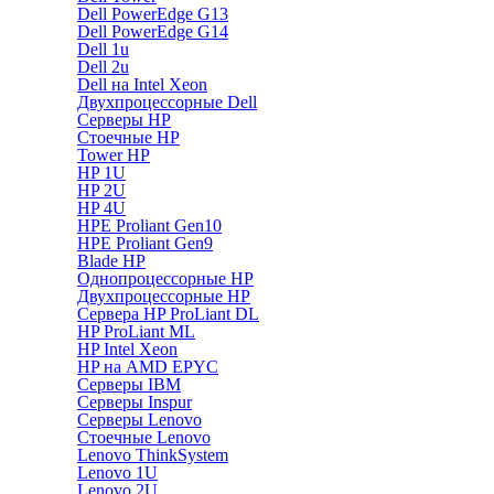
Dell PowerEdge G13
Dell PowerEdge G14
Dell 1u
Dell 2u
Dell на Intel Xeon
Двухпроцессорные Dell
Серверы HP
Стоечные HP
Tower HP
HP 1U
HP 2U
HP 4U
HPE Proliant Gen10
HPE Proliant Gen9
Blade HP
Однопроцессорные HP
Двухпроцессорные HP
Сервера HP ProLiant DL
HP ProLiant ML
HP Intel Xeon
HP на AMD EPYC
Серверы IBM
Серверы Inspur
Серверы Lenovo
Стоечные Lenovo
Lenovo ThinkSystem
Lenovo 1U
Lenovo 2U