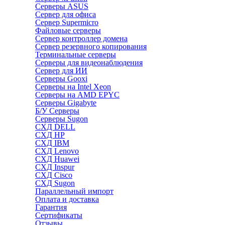
Серверы ASUS
Сервер для офиса
Сервер Supermicro
Файловые серверы
Сервер контроллер домена
Сервер резервного копирования
Терминальные серверы
Серверы для видеонаблюдения
Сервер для ИИ
Серверы Gooxi
Серверы на Intel Xeon
Серверы на AMD EPYC
Серверы Gigabyte
Б/У Серверы
Серверы Sugon
СХД DELL
СХД HP
СХД IBM
СХД Lenovo
СХД Huawei
СХД Inspur
СХД Cisco
СХД Sugon
Параллельный импорт
Оплата и доставка
Гарантия
Сертификаты
Отзывы