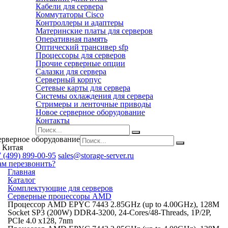
Кабели для сервера
Коммутаторы Cisco
Контроллеры и адаптеры
Материнские платы для серверов
Оперативная память
Оптический трансивер sfp
Процессоры для серверов
Прочие серверные опции
Салазки для сервера
Серверный корпус
Сетевые карты для сервера
Системы охлаждения для сервера
Стримеры и ленточные приводы
Новое серверное оборудование
Контакты
ерверное оборудование
 Китая
 (499) 899-00-95
sales@storage-server.ru
ам перезвонить?
Главная
Каталог
Комплектующие для серверов
Серверные процессоры AMD
Процессор AMD EPYC 7443 2.85GHz (up to 4.00GHz), 128M
Socket SP3 (200W) DDR4-3200, 24-Cores/48-Threads, 1P/2P,
PCIe 4.0 x128, 7nm