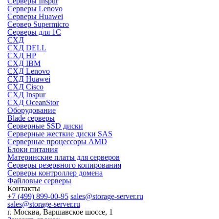
Серверы Inspur
Серверы Lenovo
Серверы Huawei
Сервер Supermicro
Серверы для 1C
СХД
СХД DELL
СХД HP
СХД IBM
СХД Lenovo
СХД Huawei
СХД Cisco
СХД Inspur
СХД OceanStor
Оборудование
Blade серверы
Серверные SSD диски
Cерверные жесткие диски SAS
Серверные процессоры AMD
Блоки питания
Материнские платы для серверов
Серверы резервного копирования
Серверы контроллер домена
Файловые серверы
Контакты
+7 (499) 899-00-95
sales@storage-server.ru
sales@storage-server.ru
г. Москва, Варшавское шоссе, 1