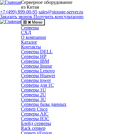
Серверное оборудование
из Китая
+7 (499) 899-00-95
sales@storage-server.ru
Заказать звонок
Получить консультацию
Меню
Серверы
СХД
О компании
Каталог
Контакты
Серверы DELL
Серверы HP
Серверы IBM
Серверы Inspur
Серверы Lenovo
Серверы Huawei
Серверы tower
Серверы для 1C
Серверы 1U
Серверы 2U
Серверы 3U
Серверы базы данных
Сервер Cisco
Серверы AIC
Серверы H3C
Блейд серверы
Rack сервер
Сервер xFusion