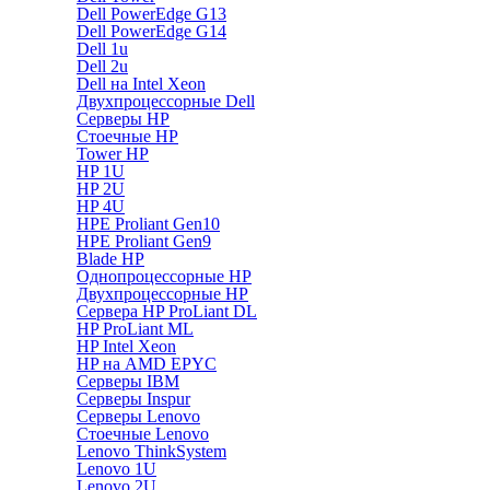
Dell PowerEdge G13
Dell PowerEdge G14
Dell 1u
Dell 2u
Dell на Intel Xeon
Двухпроцессорные Dell
Серверы HP
Стоечные HP
Tower HP
HP 1U
HP 2U
HP 4U
HPE Proliant Gen10
HPE Proliant Gen9
Blade HP
Однопроцессорные HP
Двухпроцессорные HP
Сервера HP ProLiant DL
HP ProLiant ML
HP Intel Xeon
HP на AMD EPYC
Серверы IBM
Серверы Inspur
Серверы Lenovo
Стоечные Lenovo
Lenovo ThinkSystem
Lenovo 1U
Lenovo 2U