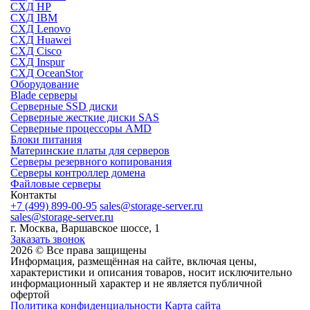
СХД HP
СХД IBM
СХД Lenovo
СХД Huawei
СХД Cisco
СХД Inspur
СХД OceanStor
Оборудование
Blade серверы
Серверные SSD диски
Cерверные жесткие диски SAS
Серверные процессоры AMD
Блоки питания
Материнские платы для серверов
Серверы резервного копирования
Серверы контроллер домена
Файловые серверы
Контакты
+7 (499) 899-00-95
sales@storage-server.ru
sales@storage-server.ru
г. Москва, Варшавское шоссе, 1
Заказать звонок
2026 © Все права защищены
Информация, размещённая на сайте, включая цены,
характеристики и описания товаров, носит исключительно
информационный характер и не является публичной
офертой
Политика конфиденциальности
Карта сайта