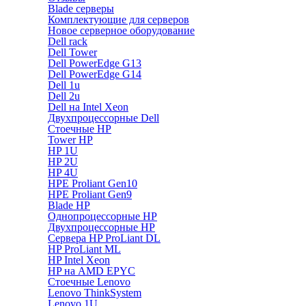
Blade серверы
Комплектующие для серверов
Новое серверное оборудование
Dell rack
Dell Tower
Dell PowerEdge G13
Dell PowerEdge G14
Dell 1u
Dell 2u
Dell на Intel Xeon
Двухпроцессорные Dell
Стоечные HP
Tower HP
HP 1U
HP 2U
HP 4U
HPE Proliant Gen10
HPE Proliant Gen9
Blade HP
Однопроцессорные HP
Двухпроцессорные HP
Сервера HP ProLiant DL
HP ProLiant ML
HP Intel Xeon
HP на AMD EPYC
Стоечные Lenovo
Lenovo ThinkSystem
Lenovo 1U