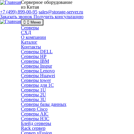
Серверное оборудование
из Китая
+7 (499) 899-00-95
sales@storage-server.ru
Заказать звонок
Получить консультацию
Меню
Серверы
СХД
О компании
Каталог
Контакты
Серверы DELL
Серверы HP
Серверы IBM
Серверы Inspur
Серверы Lenovo
Серверы Huawei
Серверы tower
Серверы для 1C
Серверы 1U
Серверы 2U
Серверы 3U
Серверы базы данных
Сервер Cisco
Серверы AIC
Серверы H3C
Блейд серверы
Rack сервер
Сервер xFusion