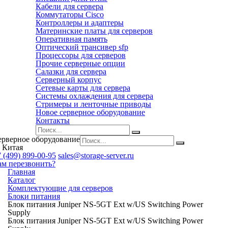
Кабели для сервера
Коммутаторы Cisco
Контроллеры и адаптеры
Материнские платы для серверов
Оперативная память
Оптический трансивер sfp
Процессоры для серверов
Прочие серверные опции
Салазки для сервера
Серверный корпус
Сетевые карты для сервера
Системы охлаждения для сервера
Стримеры и ленточные приводы
Новое серверное оборудование
Контакты
ерверное оборудование
 Китая
 (499) 899-00-95
sales@storage-server.ru
ам перезвонить?
Главная
Каталог
Комплектующие для серверов
Блоки питания
Блок питания Juniper NS-5GT Ext w/US Switching Power
Supply
Блок питания Juniper NS-5GT Ext w/US Switching Power