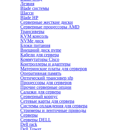
Лезвия
Blade системы
Шасси
Blade HP
Серверные жесткие диски
Серверные процессоры AMD
Трансиверы
KVM консоль
NVMe диск
Блоки питания
Внешний диск nvme
Кабели для сервера
Коммутаторы Cisco
Контроллеры и адаптеры
Материнские платы для серверов
Оперативная память
Оптический трансивер sfp
Процессоры для серверов
Прочие серверные опции
Салазки для сервера
Серверный корпус
Сетевые карты для сервера
Системы охлаждения для сервера
Стримеры и ленточные приводы
Серверы
Серверы DELL
Dell rack
Dell Tower