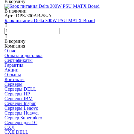
В корзину
В наличии
Арт.: DPS-300AB-58-A
Блок питания Delta 300W PSU MATX Board
В корзину
Компания
О нас
Оплата и доставка
Сертификаты
Гарантия
Акции
Отзывы
Контакты
Серверы
Серверы DELL
Серверы HP
Серверы IBM
Серверы Inspur
Серверы Lenovo
Серверы Huawei
Сервер Supermicro
Серверы для 1C
СХД
СХД DELL