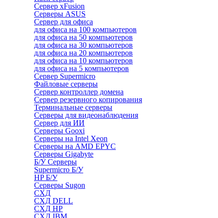
Сервер xFusion
Серверы ASUS
Сервер для офиса
для офиса на 100 компьютеров
для офиса на 50 компьютеров
для офиса на 30 компьютеров
для офиса на 20 компьютеров
для офиса на 10 компьютеров
для офиса на 5 компьютеров
Сервер Supermicro
Файловые серверы
Сервер контроллер домена
Сервер резервного копирования
Терминальные серверы
Серверы для видеонаблюдения
Сервер для ИИ
Серверы Gooxi
Серверы на Intel Xeon
Серверы на AMD EPYC
Серверы Gigabyte
Б/У Серверы
Supermicro Б/У
HP Б/У
Серверы Sugon
СХД
СХД DELL
СХД HP
СХД IBM