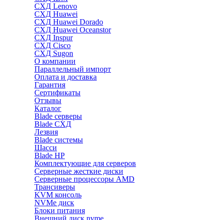
СХД Lenovo
СХД Huawei
СХД Huawei Dorado
СХД Huawei Oceanstor
СХД Inspur
СХД Cisco
СХД Sugon
О компании
Параллельный импорт
Оплата и доставка
Гарантия
Сертификаты
Отзывы
Каталог
Blade серверы
Blade СХД
Лезвия
Blade системы
Шасси
Blade HP
Комплектующие для серверов
Серверные жесткие диски
Серверные процессоры AMD
Трансиверы
KVM консоль
NVMe диск
Блоки питания
Внешний диск nvme