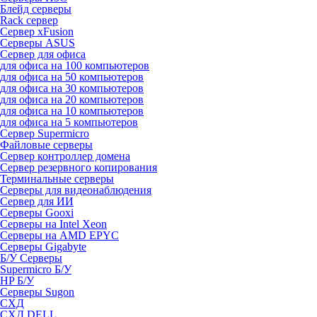
Блейд серверы
Rack сервер
Сервер xFusion
Серверы ASUS
Сервер для офиса
для офиса на 100 компьютеров
для офиса на 50 компьютеров
для офиса на 30 компьютеров
для офиса на 20 компьютеров
для офиса на 10 компьютеров
для офиса на 5 компьютеров
Сервер Supermicro
Файловые серверы
Сервер контроллер домена
Сервер резервного копирования
Терминальные серверы
Серверы для видеонаблюдения
Сервер для ИИ
Серверы Gooxi
Серверы на Intel Xeon
Серверы на AMD EPYC
Серверы Gigabyte
Б/У Серверы
Supermicro Б/У
HP Б/У
Серверы Sugon
СХД
СХД DELL