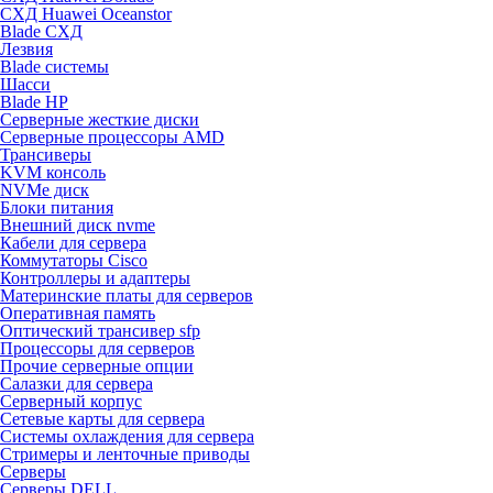
СХД Huawei Oceanstor
Blade СХД
Лезвия
Blade системы
Шасси
Blade HP
Серверные жесткие диски
Серверные процессоры AMD
Трансиверы
KVM консоль
NVMe диск
Блоки питания
Внешний диск nvme
Кабели для сервера
Коммутаторы Cisco
Контроллеры и адаптеры
Материнские платы для серверов
Оперативная память
Оптический трансивер sfp
Процессоры для серверов
Прочие серверные опции
Салазки для сервера
Серверный корпус
Сетевые карты для сервера
Системы охлаждения для сервера
Стримеры и ленточные приводы
Серверы
Серверы DELL