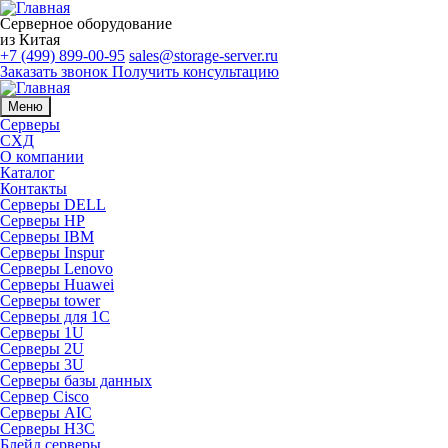
Серверное оборудование
из Китая
+7 (499) 899-00-95
sales@storage-server.ru
Заказать звонок
Получить консультацию
Меню
Серверы
СХД
О компании
Каталог
Контакты
Серверы DELL
Серверы HP
Серверы IBM
Серверы Inspur
Серверы Lenovo
Серверы Huawei
Серверы tower
Серверы для 1C
Серверы 1U
Серверы 2U
Серверы 3U
Серверы базы данных
Сервер Cisco
Серверы AIC
Серверы H3C
Блейд серверы