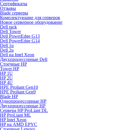
Сертификаты
Отзывы
Blade серверы
Комплектующие для серверов
Новое серверное оборудование
Dell rack
Dell Tower
Dell PowerEdge G13
Dell PowerEdge G14
Dell 1u
Dell 2u
Dell на Intel Xeon
Двухпроцессорные Dell
Стоечные HP
Tower HP
HP 1U
HP 2U
HP 4U
HPE Proliant Gen10
HPE Proliant Gen9
Blade HP
Однопроцессорные HP
Двухпроцессорные HP
Сервера HP ProLiant DL
HP ProLiant ML
HP Intel Xeon
HP на AMD EPYC
Стоечные Lenovo