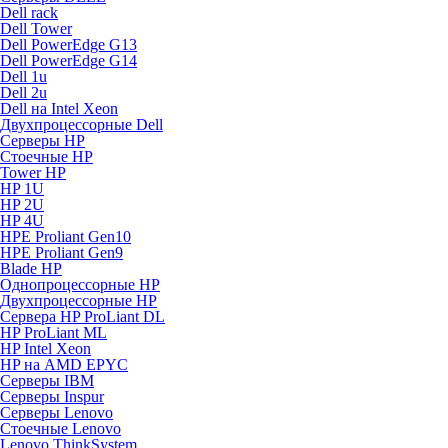
Dell rack
Dell Tower
Dell PowerEdge G13
Dell PowerEdge G14
Dell 1u
Dell 2u
Dell на Intel Xeon
Двухпроцессорные Dell
Серверы HP
Стоечные HP
Tower HP
HP 1U
HP 2U
HP 4U
HPE Proliant Gen10
HPE Proliant Gen9
Blade HP
Однопроцессорные HP
Двухпроцессорные HP
Сервера HP ProLiant DL
HP ProLiant ML
HP Intel Xeon
HP на AMD EPYC
Серверы IBM
Серверы Inspur
Серверы Lenovo
Стоечные Lenovo
Lenovo ThinkSystem