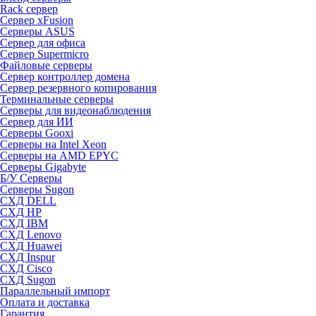
Rack сервер
Сервер xFusion
Серверы ASUS
Сервер для офиса
Сервер Supermicro
Файловые серверы
Сервер контроллер домена
Сервер резервного копирования
Терминальные серверы
Серверы для видеонаблюдения
Сервер для ИИ
Серверы Gooxi
Серверы на Intel Xeon
Серверы на AMD EPYC
Серверы Gigabyte
Б/У Серверы
Серверы Sugon
СХД DELL
СХД HP
СХД IBM
СХД Lenovo
СХД Huawei
СХД Inspur
СХД Cisco
СХД Sugon
Параллельный импорт
Оплата и доставка
Гарантия