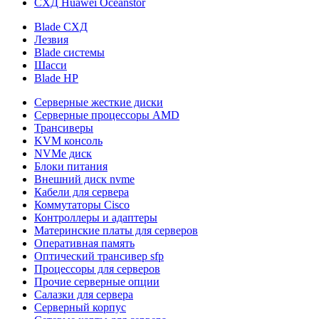
СХД Huawei Oceanstor
Blade СХД
Лезвия
Blade системы
Шасси
Blade HP
Серверные жесткие диски
Серверные процессоры AMD
Трансиверы
KVM консоль
NVMe диск
Блоки питания
Внешний диск nvme
Кабели для сервера
Коммутаторы Cisco
Контроллеры и адаптеры
Материнские платы для серверов
Оперативная память
Оптический трансивер sfp
Процессоры для серверов
Прочие серверные опции
Салазки для сервера
Серверный корпус