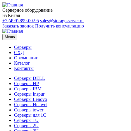
Серверное оборудование
из Китая
+7 (499) 899-00-95
sales@storage-server.ru
Заказать звонок
Получить консультацию
Меню
Серверы
СХД
О компании
Каталог
Контакты
Серверы DELL
Серверы HP
Серверы IBM
Серверы Inspur
Серверы Lenovo
Серверы Huawei
Серверы tower
Серверы для 1C
Серверы 1U
Серверы 2U
Серверы 3U