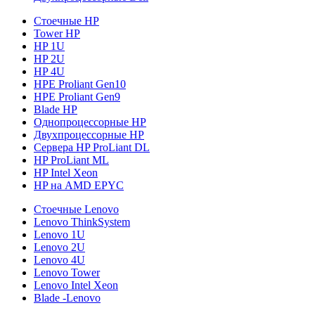
Стоечные HP
Tower HP
HP 1U
HP 2U
HP 4U
HPE Proliant Gen10
HPE Proliant Gen9
Blade HP
Однопроцессорные HP
Двухпроцессорные HP
Сервера HP ProLiant DL
HP ProLiant ML
HP Intel Xeon
HP на AMD EPYC
Стоечные Lenovo
Lenovo ThinkSystem
Lenovo 1U
Lenovo 2U
Lenovo 4U
Lenovo Tower
Lenovo Intel Xeon
Blade -Lenovo