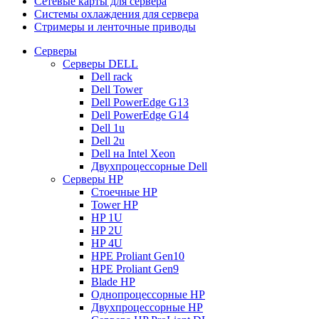
Сетевые карты для сервера
Системы охлаждения для сервера
Стримеры и ленточные приводы
Серверы
Серверы DELL
Dell rack
Dell Tower
Dell PowerEdge G13
Dell PowerEdge G14
Dell 1u
Dell 2u
Dell на Intel Xeon
Двухпроцессорные Dell
Серверы HP
Стоечные HP
Tower HP
HP 1U
HP 2U
HP 4U
HPE Proliant Gen10
HPE Proliant Gen9
Blade HP
Однопроцессорные HP
Двухпроцессорные HP