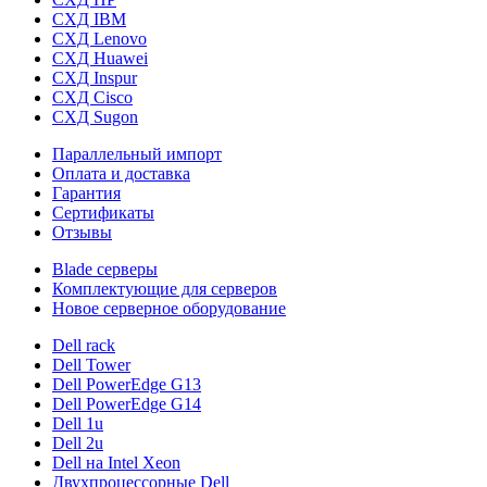
СХД IBM
СХД Lenovo
СХД Huawei
СХД Inspur
СХД Cisco
СХД Sugon
Параллельный импорт
Оплата и доставка
Гарантия
Сертификаты
Отзывы
Blade серверы
Комплектующие для серверов
Новое серверное оборудование
Dell rack
Dell Tower
Dell PowerEdge G13
Dell PowerEdge G14
Dell 1u
Dell 2u
Dell на Intel Xeon
Двухпроцессорные Dell