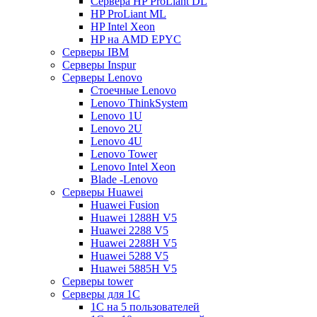
Сервера HP ProLiant DL
HP ProLiant ML
HP Intel Xeon
HP на AMD EPYC
Серверы IBM
Серверы Inspur
Серверы Lenovo
Стоечные Lenovo
Lenovo ThinkSystem
Lenovo 1U
Lenovo 2U
Lenovo 4U
Lenovo Tower
Lenovo Intel Xeon
Blade -Lenovo
Серверы Huawei
Huawei Fusion
Huawei 1288H V5
Huawei 2288 V5
Huawei 2288H V5
Huawei 5288 V5
Huawei 5885H V5
Серверы tower
Серверы для 1C
1С на 5 пользователей