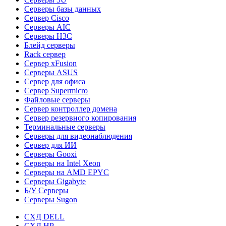
Серверы базы данных
Сервер Cisco
Серверы AIC
Серверы H3C
Блейд серверы
Rack сервер
Сервер xFusion
Серверы ASUS
Сервер для офиса
Сервер Supermicro
Файловые серверы
Сервер контроллер домена
Сервер резервного копирования
Терминальные серверы
Серверы для видеонаблюдения
Сервер для ИИ
Серверы Gooxi
Серверы на Intel Xeon
Серверы на AMD EPYC
Серверы Gigabyte
Б/У Серверы
Серверы Sugon
СХД DELL
СХД HP