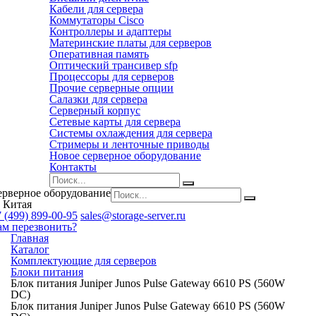
Кабели для сервера
Коммутаторы Cisco
Контроллеры и адаптеры
Материнские платы для серверов
Оперативная память
Оптический трансивер sfp
Процессоры для серверов
Прочие серверные опции
Салазки для сервера
Серверный корпус
Сетевые карты для сервера
Системы охлаждения для сервера
Стримеры и ленточные приводы
Новое серверное оборудование
Контакты
ерверное оборудование
 Китая
 (499) 899-00-95
sales@storage-server.ru
ам перезвонить?
Главная
Каталог
Комплектующие для серверов
Блоки питания
Блок питания Juniper Junos Pulse Gateway 6610 PS (560W
DC)
Блок питания Juniper Junos Pulse Gateway 6610 PS (560W