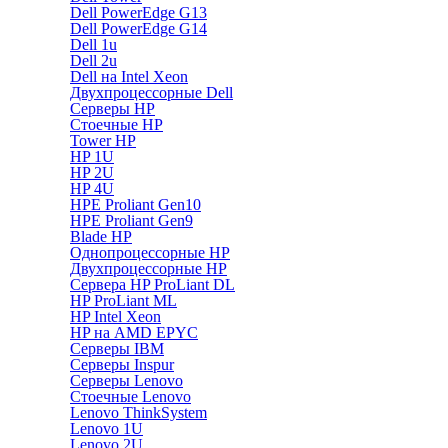
Dell PowerEdge G13
Dell PowerEdge G14
Dell 1u
Dell 2u
Dell на Intel Xeon
Двухпроцессорные Dell
Серверы HP
Стоечные HP
Tower HP
HP 1U
HP 2U
HP 4U
HPE Proliant Gen10
HPE Proliant Gen9
Blade HP
Однопроцессорные HP
Двухпроцессорные HP
Сервера HP ProLiant DL
HP ProLiant ML
HP Intel Xeon
HP на AMD EPYC
Серверы IBM
Серверы Inspur
Серверы Lenovo
Стоечные Lenovo
Lenovo ThinkSystem
Lenovo 1U
Lenovo 2U