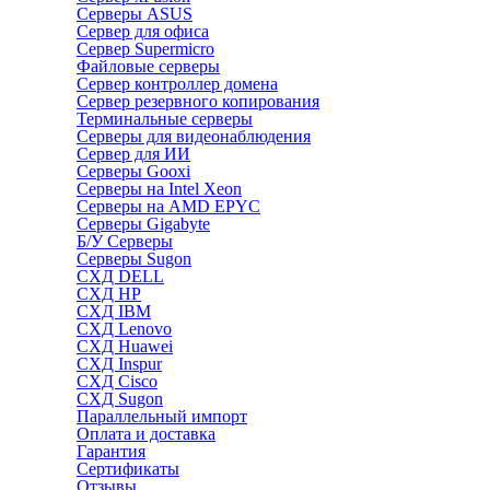
Серверы ASUS
Сервер для офиса
Сервер Supermicro
Файловые серверы
Сервер контроллер домена
Сервер резервного копирования
Терминальные серверы
Серверы для видеонаблюдения
Сервер для ИИ
Серверы Gooxi
Серверы на Intel Xeon
Серверы на AMD EPYC
Серверы Gigabyte
Б/У Серверы
Серверы Sugon
СХД DELL
СХД HP
СХД IBM
СХД Lenovo
СХД Huawei
СХД Inspur
СХД Cisco
СХД Sugon
Параллельный импорт
Оплата и доставка
Гарантия
Сертификаты
Отзывы