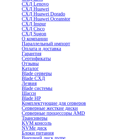
СХД Lenovo
СХД Huawei
СХД Huawei Dorado
СХД Huawei Oceanstor
СХД Inspur
СХД Cisco
СХД Sugon
О компании
Параллельный импорт
Оплата и доставка
Гарантия
Сертификаты
Отзывы
Каталог
Blade серверы
Blade СХД
Лезвия
Blade системы
Шасси
Blade HP
Комплектующие для серверов
Серверные жесткие диски
Серверные процессоры AMD
Трансиверы
KVM консоль
NVMe диск
Блоки питания
Внешний диск nvme