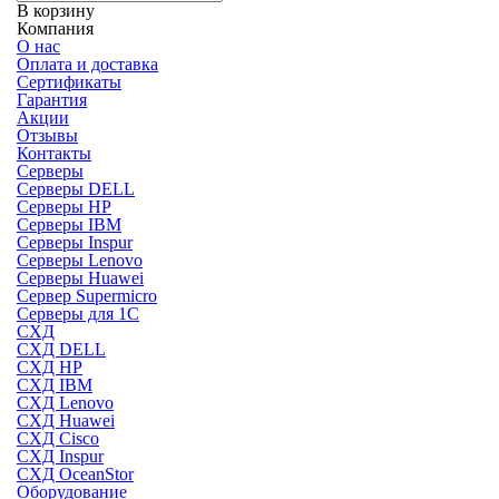
В корзину
Компания
О нас
Оплата и доставка
Сертификаты
Гарантия
Акции
Отзывы
Контакты
Серверы
Серверы DELL
Серверы HP
Серверы IBM
Серверы Inspur
Серверы Lenovo
Серверы Huawei
Сервер Supermicro
Серверы для 1C
СХД
СХД DELL
СХД HP
СХД IBM
СХД Lenovo
СХД Huawei
СХД Cisco
СХД Inspur
СХД OceanStor
Оборудование