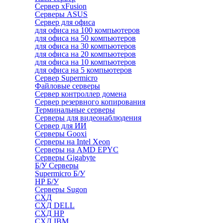
Сервер xFusion
Серверы ASUS
Сервер для офиса
для офиса на 100 компьютеров
для офиса на 50 компьютеров
для офиса на 30 компьютеров
для офиса на 20 компьютеров
для офиса на 10 компьютеров
для офиса на 5 компьютеров
Сервер Supermicro
Файловые серверы
Сервер контроллер домена
Сервер резервного копирования
Терминальные серверы
Серверы для видеонаблюдения
Сервер для ИИ
Серверы Gooxi
Серверы на Intel Xeon
Серверы на AMD EPYC
Серверы Gigabyte
Б/У Серверы
Supermicro Б/У
HP Б/У
Серверы Sugon
СХД
СХД DELL
СХД HP
СХД IBM