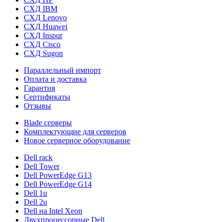
СХД IBM
СХД Lenovo
СХД Huawei
СХД Inspur
СХД Cisco
СХД Sugon
Параллельный импорт
Оплата и доставка
Гарантия
Сертификаты
Отзывы
Blade серверы
Комплектующие для серверов
Новое серверное оборудование
Dell rack
Dell Tower
Dell PowerEdge G13
Dell PowerEdge G14
Dell 1u
Dell 2u
Dell на Intel Xeon
Двухпроцессорные Dell