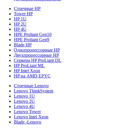
Стоечные HP
Tower HP
HP 1U
HP 2U
HP 4U
HPE Proliant Gen10
HPE Proliant Gen9
Blade HP
Однопроцессорные HP
Двухпроцессорные HP
Сервера HP ProLiant DL
HP ProLiant ML
HP Intel Xeon
HP на AMD EPYC
Стоечные Lenovo
Lenovo ThinkSystem
Lenovo 1U
Lenovo 2U
Lenovo 4U
Lenovo Tower
Lenovo Intel Xeon
Blade -Lenovo