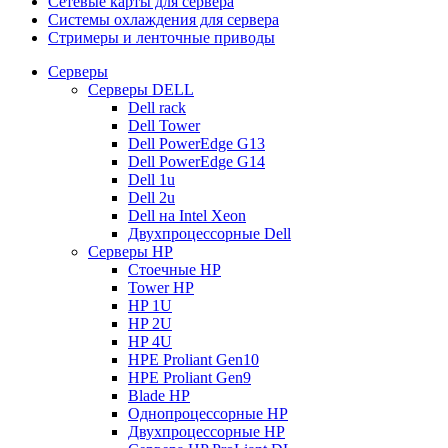
Сетевые карты для сервера
Системы охлаждения для сервера
Стримеры и ленточные приводы
Серверы
Серверы DELL
Dell rack
Dell Tower
Dell PowerEdge G13
Dell PowerEdge G14
Dell 1u
Dell 2u
Dell на Intel Xeon
Двухпроцессорные Dell
Серверы HP
Стоечные HP
Tower HP
HP 1U
HP 2U
HP 4U
HPE Proliant Gen10
HPE Proliant Gen9
Blade HP
Однопроцессорные HP
Двухпроцессорные HP