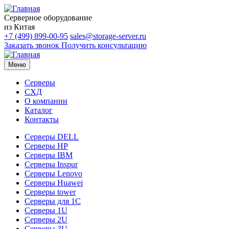
Серверное оборудование
из Китая
+7 (499) 899-00-95
sales@storage-server.ru
Заказать звонок
Получить консультацию
Меню
Серверы
СХД
О компании
Каталог
Контакты
Серверы DELL
Серверы HP
Серверы IBM
Серверы Inspur
Серверы Lenovo
Серверы Huawei
Серверы tower
Серверы для 1C
Серверы 1U
Серверы 2U
Серверы 3U