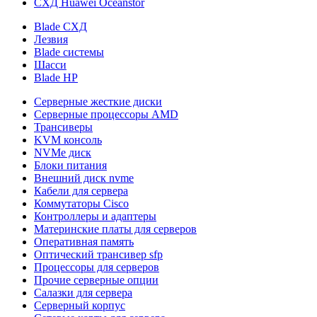
СХД Huawei Oceanstor
Blade СХД
Лезвия
Blade системы
Шасси
Blade HP
Серверные жесткие диски
Серверные процессоры AMD
Трансиверы
KVM консоль
NVMe диск
Блоки питания
Внешний диск nvme
Кабели для сервера
Коммутаторы Cisco
Контроллеры и адаптеры
Материнские платы для серверов
Оперативная память
Оптический трансивер sfp
Процессоры для серверов
Прочие серверные опции
Салазки для сервера
Серверный корпус