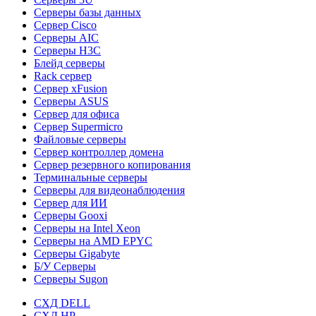
Серверы базы данных
Сервер Cisco
Серверы AIC
Серверы H3C
Блейд серверы
Rack сервер
Сервер xFusion
Серверы ASUS
Сервер для офиса
Сервер Supermicro
Файловые серверы
Сервер контроллер домена
Сервер резервного копирования
Терминальные серверы
Серверы для видеонаблюдения
Сервер для ИИ
Серверы Gooxi
Серверы на Intel Xeon
Серверы на AMD EPYC
Серверы Gigabyte
Б/У Серверы
Серверы Sugon
СХД DELL
СХД HP