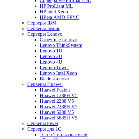
Сервера HP ProLiant DL
HP ProLiant ML
HP Intel Xeon
HP на AMD EPYC
Серверы IBM
Серверы Inspur
Серверы Lenovo
Стоечные Lenovo
Lenovo ThinkSystem
Lenovo 1U
Lenovo 2U
Lenovo 4U
Lenovo Tower
Lenovo Intel Xeon
Blade -Lenovo
Серверы Huawei
Huawei Fusion
Huawei 1288H V5
Huawei 2288 V5
Huawei 2288H V5
Huawei 5288 V5
Huawei 5885H V5
Серверы tower
Серверы для 1C
1С на 5 пользователей