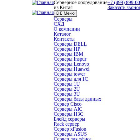
Серверное оборудование
+7 (499) 899-0
из Китая
Заказать звоно
Меню
Серверы
СХД
О компании
Каталог
Контакты
Серверы DELL
Серверы HP
Серверы IBM
Серверы Inspur
Серверы Lenovo
Серверы Huawei
Серверы tower
Серверы для 1C
Серверы 1U
Серверы 2U
Серверы 3U
Серверы базы данных
Сервер Cisco
Серверы AIC
Серверы H3C
Блейд серверы
Rack сервер
Сервер xFusion
Серверы ASUS
Сервер для офиса