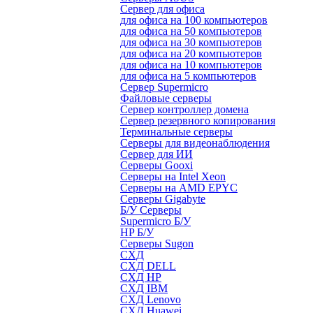
Сервер для офиса
для офиса на 100 компьютеров
для офиса на 50 компьютеров
для офиса на 30 компьютеров
для офиса на 20 компьютеров
для офиса на 10 компьютеров
для офиса на 5 компьютеров
Сервер Supermicro
Файловые серверы
Сервер контроллер домена
Сервер резервного копирования
Терминальные серверы
Серверы для видеонаблюдения
Сервер для ИИ
Серверы Gooxi
Серверы на Intel Xeon
Серверы на AMD EPYC
Серверы Gigabyte
Б/У Серверы
Supermicro Б/У
HP Б/У
Серверы Sugon
СХД
СХД DELL
СХД HP
СХД IBM
СХД Lenovo
СХД Huawei