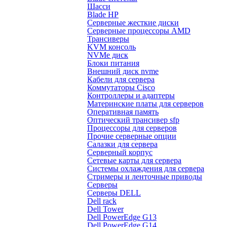
Шасси
Blade HP
Серверные жесткие диски
Серверные процессоры AMD
Трансиверы
KVM консоль
NVMe диск
Блоки питания
Внешний диск nvme
Кабели для сервера
Коммутаторы Cisco
Контроллеры и адаптеры
Материнские платы для серверов
Оперативная память
Оптический трансивер sfp
Процессоры для серверов
Прочие серверные опции
Салазки для сервера
Серверный корпус
Сетевые карты для сервера
Системы охлаждения для сервера
Стримеры и ленточные приводы
Серверы
Серверы DELL
Dell rack
Dell Tower
Dell PowerEdge G13
Dell PowerEdge G14