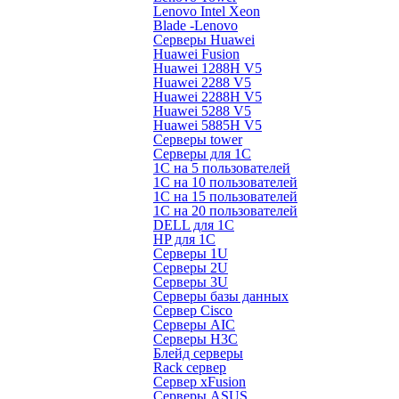
Lenovo Intel Xeon
Blade -Lenovo
Серверы Huawei
Huawei Fusion
Huawei 1288H V5
Huawei 2288 V5
Huawei 2288H V5
Huawei 5288 V5
Huawei 5885H V5
Серверы tower
Серверы для 1C
1С на 5 пользователей
1С на 10 пользователей
1С на 15 пользователей
1С на 20 пользователей
DELL для 1С
HP для 1С
Серверы 1U
Серверы 2U
Серверы 3U
Серверы базы данных
Сервер Cisco
Серверы AIC
Серверы H3C
Блейд серверы
Rack сервер
Сервер xFusion
Серверы ASUS