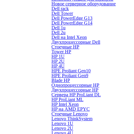
Новое серверное оборудование
Dell rack
Dell Tower
Dell PowerEdge G13
Dell PowerEdge G14
Dell 1u
Dell 2u
Dell на Intel Xeon
Двухпроцессорные Dell
Стоечные HP
Tower HP
HP 1U
HP 2U
HP 4U
HPE Proliant Gen10
HPE Proliant Gen9
Blade HP
Однопроцессорные HP
Двухпроцессорные HP
Сервера HP ProLiant DL
HP ProLiant ML
HP Intel Xeon
HP на AMD EPYC
Стоечные Lenovo
Lenovo ThinkSystem
Lenovo 1U
Lenovo 2U
Lenovo 4U