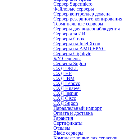
Сервер Supermicro
Файловые серверы
Сервер контроллер домена
Сервер резервного копирования
Терминальные серверы
Серверы для видеонаблюдения
Сервер для ИИ
Серверы Gooxi
Серверы на Intel Xeon
Серверы на AMD EPYC
Серверы Gigabyte
Б/У Серверы
Серверы Sugon
СХД DELL
СХД HP
СХД IBM
СХД Lenovo
СХД Huawei
СХД Inspur
СХД Cisco
СХД Sugon
Параллельный импорт
Оплата и доставка
Гарантия
Сертификаты
Отзывы
Blade серверы
Комплектующие для серверов