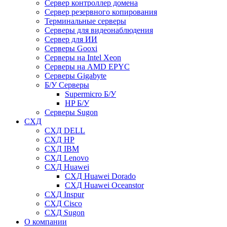
Сервер контроллер домена
Сервер резервного копирования
Терминальные серверы
Серверы для видеонаблюдения
Сервер для ИИ
Серверы Gooxi
Серверы на Intel Xeon
Серверы на AMD EPYC
Серверы Gigabyte
Б/У Серверы
Supermicro Б/У
HP Б/У
Серверы Sugon
СХД
СХД DELL
СХД HP
СХД IBM
СХД Lenovo
СХД Huawei
СХД Huawei Dorado
СХД Huawei Oceanstor
СХД Inspur
СХД Cisco
СХД Sugon
О компании