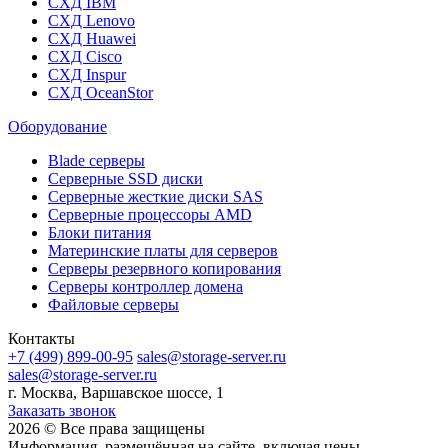
СХД IBM
СХД Lenovo
СХД Huawei
СХД Cisco
СХД Inspur
СХД OceanStor
Оборудование
Blade серверы
Серверные SSD диски
Cерверные жесткие диски SAS
Серверные процессоры AMD
Блоки питания
Материнские платы для серверов
Серверы резервного копирования
Серверы контроллер домена
Файловые серверы
Контакты
+7 (499) 899-00-95
sales@storage-server.ru
sales@storage-server.ru
г. Москва, Варшавское шоссе, 1
Заказать звонок
2026 © Все права защищены
Информация, размещённая на сайте, включая цены,