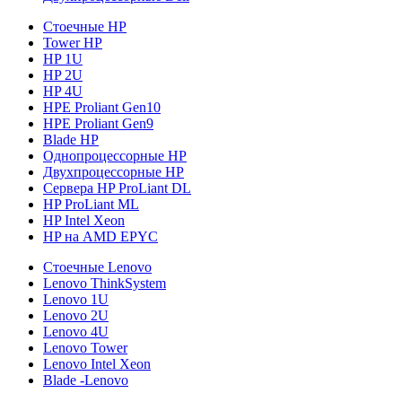
Стоечные HP
Tower HP
HP 1U
HP 2U
HP 4U
HPE Proliant Gen10
HPE Proliant Gen9
Blade HP
Однопроцессорные HP
Двухпроцессорные HP
Сервера HP ProLiant DL
HP ProLiant ML
HP Intel Xeon
HP на AMD EPYC
Стоечные Lenovo
Lenovo ThinkSystem
Lenovo 1U
Lenovo 2U
Lenovo 4U
Lenovo Tower
Lenovo Intel Xeon
Blade -Lenovo