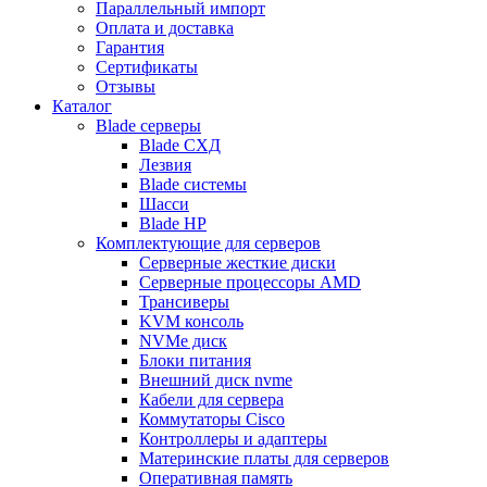
Параллельный импорт
Оплата и доставка
Гарантия
Сертификаты
Отзывы
Каталог
Blade серверы
Blade СХД
Лезвия
Blade системы
Шасси
Blade HP
Комплектующие для серверов
Серверные жесткие диски
Серверные процессоры AMD
Трансиверы
KVM консоль
NVMe диск
Блоки питания
Внешний диск nvme
Кабели для сервера
Коммутаторы Cisco
Контроллеры и адаптеры
Материнские платы для серверов
Оперативная память