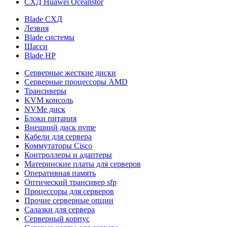
СХД Huawei Oceanstor
Blade СХД
Лезвия
Blade системы
Шасси
Blade HP
Серверные жесткие диски
Серверные процессоры AMD
Трансиверы
KVM консоль
NVMe диск
Блоки питания
Внешний диск nvme
Кабели для сервера
Коммутаторы Cisco
Контроллеры и адаптеры
Материнские платы для серверов
Оперативная память
Оптический трансивер sfp
Процессоры для серверов
Прочие серверные опции
Салазки для сервера
Серверный корпус