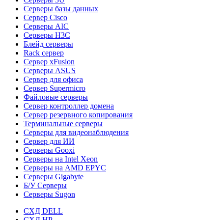
Серверы базы данных
Сервер Cisco
Серверы AIC
Серверы H3C
Блейд серверы
Rack сервер
Сервер xFusion
Серверы ASUS
Сервер для офиса
Сервер Supermicro
Файловые серверы
Сервер контроллер домена
Сервер резервного копирования
Терминальные серверы
Серверы для видеонаблюдения
Сервер для ИИ
Серверы Gooxi
Серверы на Intel Xeon
Серверы на AMD EPYC
Серверы Gigabyte
Б/У Серверы
Серверы Sugon
СХД DELL
СХД HP