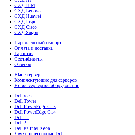
СХД IBM
СХД Lenovo
СХД Huawei
СХД Inspur
СХД Cisco
СХД Sugon
Параллельный импорт
Оплата и доставка
Гарантия
Сертификаты
Отзывы
Blade серверы
Комплектующие для серверов
Новое серверное оборудование
Dell rack
Dell Tower
Dell PowerEdge G13
Dell PowerEdge G14
Dell 1u
Dell 2u
Dell на Intel Xeon
Двухпроцессорные Dell