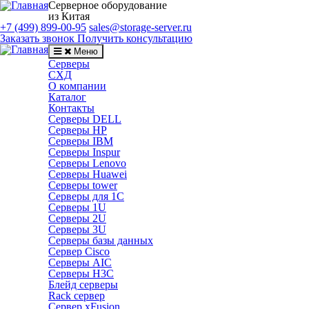
Серверное оборудование
из Китая
+7 (499) 899-00-95
sales@storage-server.ru
Заказать звонок
Получить консультацию
Меню
Серверы
СХД
О компании
Каталог
Контакты
Серверы DELL
Серверы HP
Серверы IBM
Серверы Inspur
Серверы Lenovo
Серверы Huawei
Серверы tower
Серверы для 1C
Серверы 1U
Серверы 2U
Серверы 3U
Серверы базы данных
Сервер Cisco
Серверы AIC
Серверы H3C
Блейд серверы
Rack сервер
Сервер xFusion