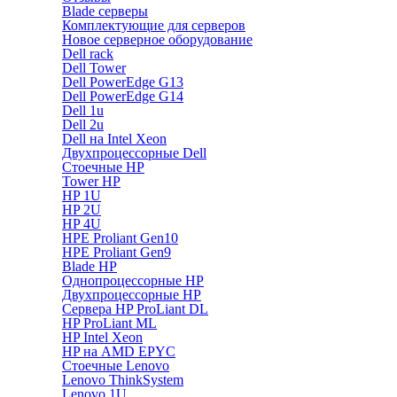
Blade серверы
Комплектующие для серверов
Новое серверное оборудование
Dell rack
Dell Tower
Dell PowerEdge G13
Dell PowerEdge G14
Dell 1u
Dell 2u
Dell на Intel Xeon
Двухпроцессорные Dell
Стоечные HP
Tower HP
HP 1U
HP 2U
HP 4U
HPE Proliant Gen10
HPE Proliant Gen9
Blade HP
Однопроцессорные HP
Двухпроцессорные HP
Сервера HP ProLiant DL
HP ProLiant ML
HP Intel Xeon
HP на AMD EPYC
Стоечные Lenovo
Lenovo ThinkSystem
Lenovo 1U