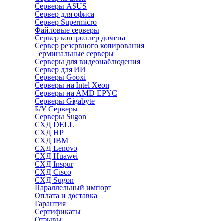
Серверы ASUS
Сервер для офиса
Сервер Supermicro
Файловые серверы
Сервер контроллер домена
Сервер резервного копирования
Терминальные серверы
Серверы для видеонаблюдения
Сервер для ИИ
Серверы Gooxi
Серверы на Intel Xeon
Серверы на AMD EPYC
Серверы Gigabyte
Б/У Серверы
Серверы Sugon
СХД DELL
СХД HP
СХД IBM
СХД Lenovo
СХД Huawei
СХД Inspur
СХД Cisco
СХД Sugon
Параллельный импорт
Оплата и доставка
Гарантия
Сертификаты
Отзывы