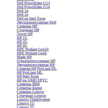
Dell PowerEdge G13
Dell PowerEdge G14
Dell 1u
Dell 2u
Dell на Intel Xeon
Двухпроцессорные Dell
Серверы HP
Стоечные HP
Tower HP
HP 1U
HP 2U
HP 4U
HPE Proliant Gen10
HPE Proliant Gen9
Blade HP
Однопроцессорные HP
Двухпроцессорные HP
Сервера HP ProLiant DL
HP ProLiant ML
HP Intel Xeon
HP на AMD EPYC
Серверы IBM
Серверы Inspur
Серверы Lenovo
Стоечные Lenovo
Lenovo ThinkSystem
Lenovo 1U
Lenovo 2U