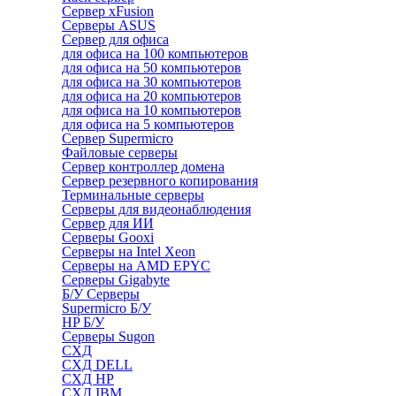
Сервер xFusion
Серверы ASUS
Сервер для офиса
для офиса на 100 компьютеров
для офиса на 50 компьютеров
для офиса на 30 компьютеров
для офиса на 20 компьютеров
для офиса на 10 компьютеров
для офиса на 5 компьютеров
Сервер Supermicro
Файловые серверы
Сервер контроллер домена
Сервер резервного копирования
Терминальные серверы
Серверы для видеонаблюдения
Сервер для ИИ
Серверы Gooxi
Серверы на Intel Xeon
Серверы на AMD EPYC
Серверы Gigabyte
Б/У Серверы
Supermicro Б/У
HP Б/У
Серверы Sugon
СХД
СХД DELL
СХД HP
СХД IBM