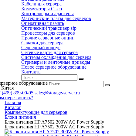
Кабели для сервера
Коммутаторы Cisco
Контроллеры и адаптеры
Материнские платы для серверов
Оперативная память
Оптический трансивер sfp
Процессоры для серверов
Прочие серверные опции
Салазки для сервера
Серверный корпус
Сетевые карты для сервера
Системы охлаждения для сервера
Стримеры и ленточные приводы
Новое серверное оборудование
Контакты
ерверное оборудование
 Китая
 (499) 899-00-95
sales@storage-server.ru
ам перезвонить?
Главная
Каталог
Комплектующие для серверов
Блоки питания
Блок питания HP A7502 300W AC Power Supply
Блок питания HP A7502 300W AC Power Supply