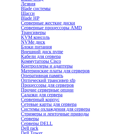
Лезвия
Blade системы
Шасси
Blade HP
Серверные жесткие диски
Серверные процессоры AMD
Трансиверы
KVM консоль
NVMe диск
Блоки питания
Внешний диск nvme
Кабели для сервера
Коммутаторы Cisco
Контроллеры и адаптеры
Материнские платы для серверов
Оперативная память
Оптический трансивер sfp
Процессоры для серверов
Прочие серверные опции
Салазки для сервера
Серверный корпус
Сетевые карты для сервера
Системы охлаждения для сервера
Стримеры и ленточные приводы
Серверы
Серверы DELL
Dell rack
Dell Tower