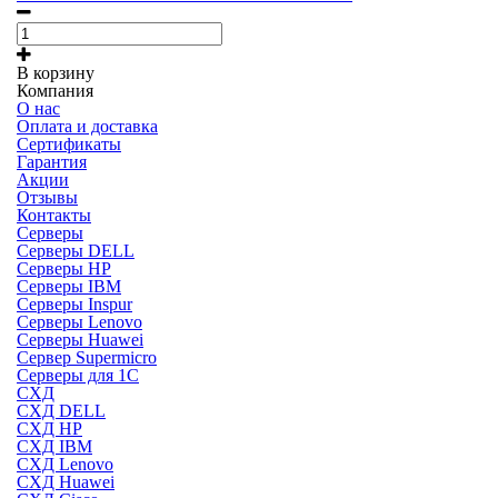
В корзину
Компания
О нас
Оплата и доставка
Сертификаты
Гарантия
Акции
Отзывы
Контакты
Серверы
Серверы DELL
Серверы HP
Серверы IBM
Серверы Inspur
Серверы Lenovo
Серверы Huawei
Сервер Supermicro
Серверы для 1C
СХД
СХД DELL
СХД HP
СХД IBM
СХД Lenovo
СХД Huawei