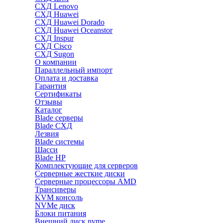
СХД Lenovo
СХД Huawei
СХД Huawei Dorado
СХД Huawei Oceanstor
СХД Inspur
СХД Cisco
СХД Sugon
О компании
Параллельный импорт
Оплата и доставка
Гарантия
Сертификаты
Отзывы
Каталог
Blade серверы
Blade СХД
Лезвия
Blade системы
Шасси
Blade HP
Комплектующие для серверов
Серверные жесткие диски
Серверные процессоры AMD
Трансиверы
KVM консоль
NVMe диск
Блоки питания
Внешний диск nvme