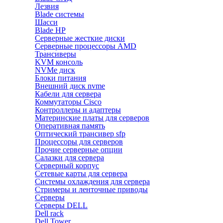
Лезвия
Blade системы
Шасси
Blade HP
Серверные жесткие диски
Серверные процессоры AMD
Трансиверы
KVM консоль
NVMe диск
Блоки питания
Внешний диск nvme
Кабели для сервера
Коммутаторы Cisco
Контроллеры и адаптеры
Материнские платы для серверов
Оперативная память
Оптический трансивер sfp
Процессоры для серверов
Прочие серверные опции
Салазки для сервера
Серверный корпус
Сетевые карты для сервера
Системы охлаждения для сервера
Стримеры и ленточные приводы
Серверы
Серверы DELL
Dell rack
Dell Tower