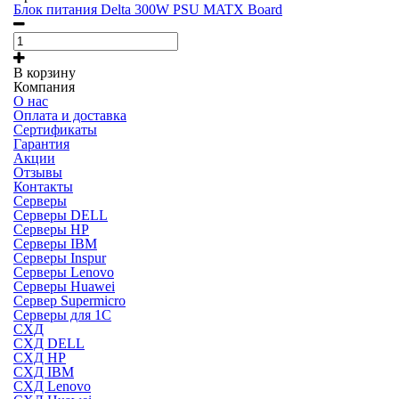
Блок питания Delta 300W PSU MATX Board
В корзину
Компания
О нас
Оплата и доставка
Сертификаты
Гарантия
Акции
Отзывы
Контакты
Серверы
Серверы DELL
Серверы HP
Серверы IBM
Серверы Inspur
Серверы Lenovo
Серверы Huawei
Сервер Supermicro
Серверы для 1C
СХД
СХД DELL
СХД HP
СХД IBM
СХД Lenovo