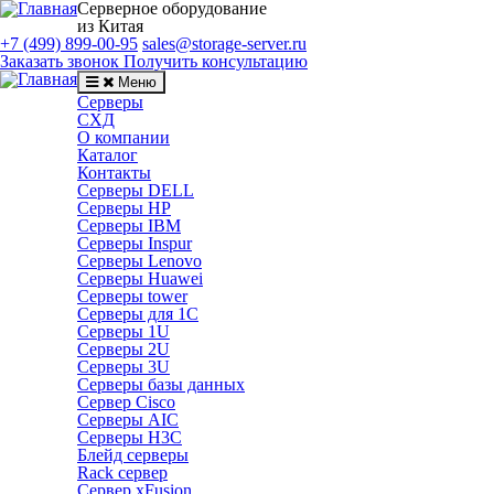
Серверное оборудование
из Китая
+7 (499) 899-00-95
sales@storage-server.ru
Заказать звонок
Получить консультацию
Меню
Серверы
СХД
О компании
Каталог
Контакты
Серверы DELL
Серверы HP
Серверы IBM
Серверы Inspur
Серверы Lenovo
Серверы Huawei
Серверы tower
Серверы для 1C
Серверы 1U
Серверы 2U
Серверы 3U
Серверы базы данных
Сервер Cisco
Серверы AIC
Серверы H3C
Блейд серверы
Rack сервер
Сервер xFusion