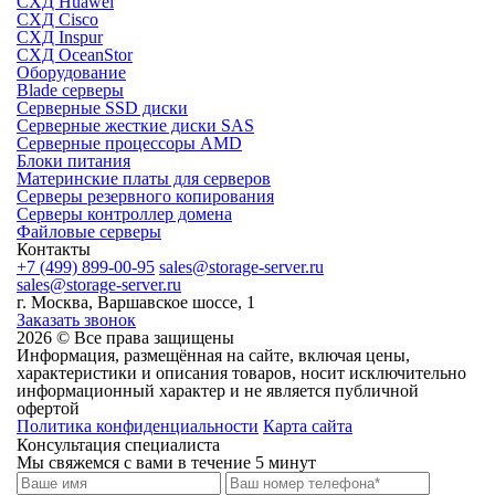
СХД Huawei
СХД Cisco
СХД Inspur
СХД OceanStor
Оборудование
Blade серверы
Серверные SSD диски
Cерверные жесткие диски SAS
Серверные процессоры AMD
Блоки питания
Материнские платы для серверов
Серверы резервного копирования
Серверы контроллер домена
Файловые серверы
Контакты
+7 (499) 899-00-95
sales@storage-server.ru
sales@storage-server.ru
г. Москва, Варшавское шоссе, 1
Заказать звонок
2026 © Все права защищены
Информация, размещённая на сайте, включая цены,
характеристики и описания товаров, носит исключительно
информационный характер и не является публичной
офертой
Политика конфиденциальности
Карта сайта
Консультация специалиста
Мы свяжемся с вами в течение 5 минут