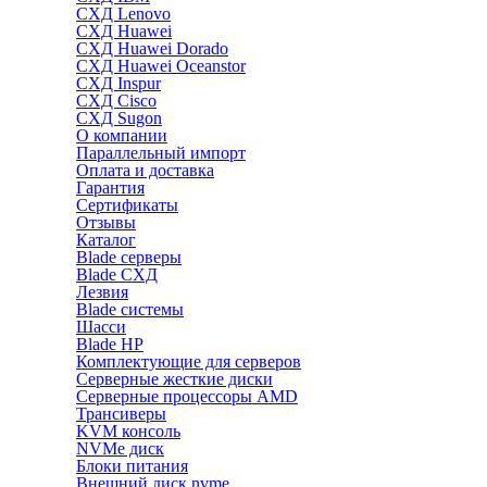
СХД Lenovo
СХД Huawei
СХД Huawei Dorado
СХД Huawei Oceanstor
СХД Inspur
СХД Cisco
СХД Sugon
О компании
Параллельный импорт
Оплата и доставка
Гарантия
Сертификаты
Отзывы
Каталог
Blade серверы
Blade СХД
Лезвия
Blade системы
Шасси
Blade HP
Комплектующие для серверов
Серверные жесткие диски
Серверные процессоры AMD
Трансиверы
KVM консоль
NVMe диск
Блоки питания
Внешний диск nvme