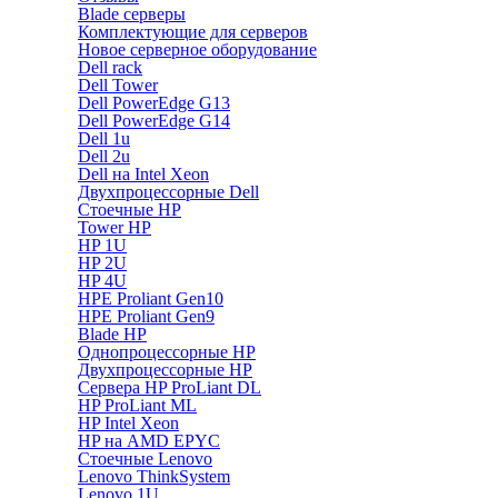
Blade серверы
Комплектующие для серверов
Новое серверное оборудование
Dell rack
Dell Tower
Dell PowerEdge G13
Dell PowerEdge G14
Dell 1u
Dell 2u
Dell на Intel Xeon
Двухпроцессорные Dell
Стоечные HP
Tower HP
HP 1U
HP 2U
HP 4U
HPE Proliant Gen10
HPE Proliant Gen9
Blade HP
Однопроцессорные HP
Двухпроцессорные HP
Сервера HP ProLiant DL
HP ProLiant ML
HP Intel Xeon
HP на AMD EPYC
Стоечные Lenovo
Lenovo ThinkSystem
Lenovo 1U