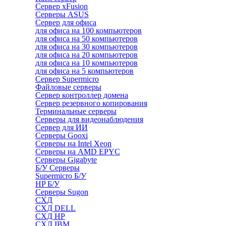
Сервер xFusion
Серверы ASUS
Сервер для офиса
для офиса на 100 компьютеров
для офиса на 50 компьютеров
для офиса на 30 компьютеров
для офиса на 20 компьютеров
для офиса на 10 компьютеров
для офиса на 5 компьютеров
Сервер Supermicro
Файловые серверы
Сервер контроллер домена
Сервер резервного копирования
Терминальные серверы
Серверы для видеонаблюдения
Сервер для ИИ
Серверы Gooxi
Серверы на Intel Xeon
Серверы на AMD EPYC
Серверы Gigabyte
Б/У Серверы
Supermicro Б/У
HP Б/У
Серверы Sugon
СХД
СХД DELL
СХД HP
СХД IBM