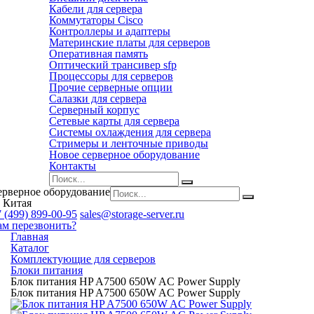
Кабели для сервера
Коммутаторы Cisco
Контроллеры и адаптеры
Материнские платы для серверов
Оперативная память
Оптический трансивер sfp
Процессоры для серверов
Прочие серверные опции
Салазки для сервера
Серверный корпус
Сетевые карты для сервера
Системы охлаждения для сервера
Стримеры и ленточные приводы
Новое серверное оборудование
Контакты
ерверное оборудование
 Китая
 (499) 899-00-95
sales@storage-server.ru
ам перезвонить?
Главная
Каталог
Комплектующие для серверов
Блоки питания
Блок питания HP A7500 650W AC Power Supply
Блок питания HP A7500 650W AC Power Supply