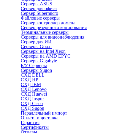
Серверы ASUS
Сервер для офиса
Сервер Supermicro
Файловые серверы
Сервер контроллер домена
Сервер резервного копирования
Терминальные серверы
Серверы для видеонаблюдения
Сервер для ИИ
Серверы Gooxi
Серверы на Intel Xeon
Серверы на AMD EPYC
Серверы Gigabyte
Б/У Серверы
Серверы Sugon
СХД DELL
СХД HP
СХД IBM
СХД Lenovo
СХД Huawei
СХД Inspur
СХД Cisco
СХД Sugon
Параллельный импорт
Оплата и доставка
Гарантия
Сертификаты
Отзывы