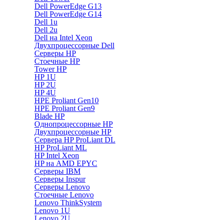
Dell PowerEdge G13
Dell PowerEdge G14
Dell 1u
Dell 2u
Dell на Intel Xeon
Двухпроцессорные Dell
Серверы HP
Стоечные HP
Tower HP
HP 1U
HP 2U
HP 4U
HPE Proliant Gen10
HPE Proliant Gen9
Blade HP
Однопроцессорные HP
Двухпроцессорные HP
Сервера HP ProLiant DL
HP ProLiant ML
HP Intel Xeon
HP на AMD EPYC
Серверы IBM
Серверы Inspur
Серверы Lenovo
Стоечные Lenovo
Lenovo ThinkSystem
Lenovo 1U
Lenovo 2U