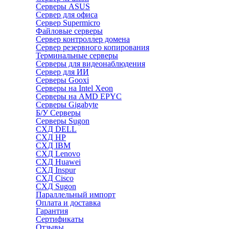
Серверы ASUS
Сервер для офиса
Сервер Supermicro
Файловые серверы
Сервер контроллер домена
Сервер резервного копирования
Терминальные серверы
Серверы для видеонаблюдения
Сервер для ИИ
Серверы Gooxi
Серверы на Intel Xeon
Серверы на AMD EPYC
Серверы Gigabyte
Б/У Серверы
Серверы Sugon
СХД DELL
СХД HP
СХД IBM
СХД Lenovo
СХД Huawei
СХД Inspur
СХД Cisco
СХД Sugon
Параллельный импорт
Оплата и доставка
Гарантия
Сертификаты
Отзывы