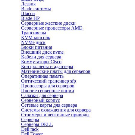
Лезвия
Blade системы
Шасси
Blade HP
Серверные жесткие диски
Серверные процессоры AMD
Трансиверы
KVM консоль
NVMe диск
Блоки питания
Внешний диск nvme
Кабели для сервера
Коммутаторы Cisco
Контроллеры и адаптеры
Материнские платы для серверов
Оперативная память
Оптический трансивер sfp
Процессоры для серверов
Прочие серверные опции
Салазки для сервера
Серверный корпус
Сетевые карты для сервера
Системы охлаждения для сервера
Стримеры и ленточные приводы
Серверы
Серверы DELL
Dell rack
Dell Tower