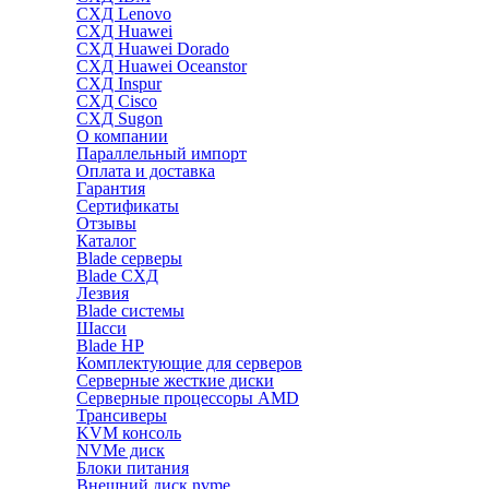
СХД Lenovo
СХД Huawei
СХД Huawei Dorado
СХД Huawei Oceanstor
СХД Inspur
СХД Cisco
СХД Sugon
О компании
Параллельный импорт
Оплата и доставка
Гарантия
Сертификаты
Отзывы
Каталог
Blade серверы
Blade СХД
Лезвия
Blade системы
Шасси
Blade HP
Комплектующие для серверов
Серверные жесткие диски
Серверные процессоры AMD
Трансиверы
KVM консоль
NVMe диск
Блоки питания
Внешний диск nvme