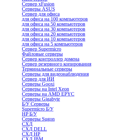
Сервер xFusion
Серверы ASUS
Сервер для офиса
для офиса на 100 компьютеров
для офиса на 50 компьютеров
для офиса на 30 компьютеров
для офиса на 20 компьютеров
для офиса на 10 компьютеров
для офиса на 5 компьютеров
Сервер Supermicro
Файловые серверы
Сервер контроллер домена
Сервер резервного копирования
Терминальные серверы
Серверы для видеонаблюдения
Сервер для ИИ
Серверы Gooxi
Серверы на Intel Xeon
Серверы на AMD EPYC
Серверы Gigabyte
Б/У Серверы
Supermicro Б/У
HP Б/У
Серверы Sugon
СХД
СХД DELL
СХД HP
СХД IBM