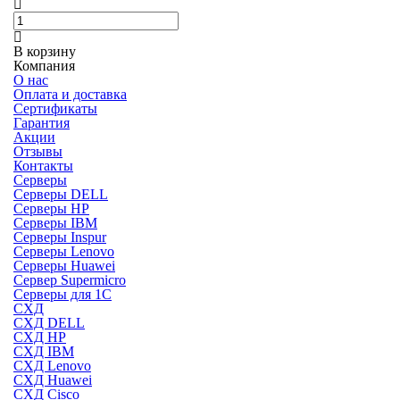
В корзину
Компания
О нас
Оплата и доставка
Сертификаты
Гарантия
Акции
Отзывы
Контакты
Серверы
Серверы DELL
Серверы HP
Серверы IBM
Серверы Inspur
Серверы Lenovo
Серверы Huawei
Сервер Supermicro
Серверы для 1C
СХД
СХД DELL
СХД HP
СХД IBM
СХД Lenovo
СХД Huawei
СХД Cisco