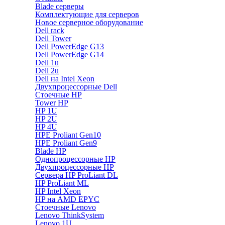
Blade серверы
Комплектующие для серверов
Новое серверное оборудование
Dell rack
Dell Tower
Dell PowerEdge G13
Dell PowerEdge G14
Dell 1u
Dell 2u
Dell на Intel Xeon
Двухпроцессорные Dell
Стоечные HP
Tower HP
HP 1U
HP 2U
HP 4U
HPE Proliant Gen10
HPE Proliant Gen9
Blade HP
Однопроцессорные HP
Двухпроцессорные HP
Сервера HP ProLiant DL
HP ProLiant ML
HP Intel Xeon
HP на AMD EPYC
Стоечные Lenovo
Lenovo ThinkSystem
Lenovo 1U