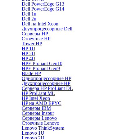
Dell PowerEdge G13
Dell PowerEdge G14
Dell 1u
Dell 2u
Dell на Intel Xeon
Двухпроцессорные Dell
Серверы HP
Стоечные HP
Tower HP
HP 1U
HP 2U
HP 4U
HPE Proliant Gen10
HPE Proliant Gen9
Blade HP
Однопроцессорные HP
Двухпроцессорные HP
Сервера HP ProLiant DL
HP ProLiant ML
HP Intel Xeon
HP на AMD EPYC
Серверы IBM
Серверы Inspur
Серверы Lenovo
Стоечные Lenovo
Lenovo ThinkSystem
Lenovo 1U
Lenovo 2U