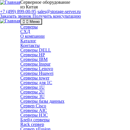
Серверное оборудование
из Китая
+7 (499) 899-00-95
sales@storage-server.ru
Заказать звонок
Получить консультацию
Меню
Серверы
СХД
О компании
Каталог
Контакты
Серверы DELL
Серверы HP
Серверы IBM
Серверы Inspur
Серверы Lenovo
Серверы Huawei
Серверы tower
Серверы для 1C
Серверы 1U
Серверы 2U
Серверы 3U
Серверы базы данных
Сервер Cisco
Серверы AIC
Серверы H3C
Блейд серверы
Rack сервер
Сервер xFusion