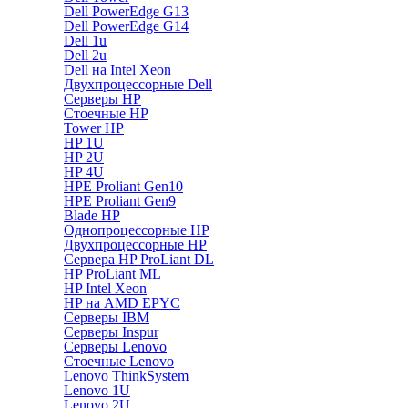
Dell PowerEdge G13
Dell PowerEdge G14
Dell 1u
Dell 2u
Dell на Intel Xeon
Двухпроцессорные Dell
Серверы HP
Стоечные HP
Tower HP
HP 1U
HP 2U
HP 4U
HPE Proliant Gen10
HPE Proliant Gen9
Blade HP
Однопроцессорные HP
Двухпроцессорные HP
Сервера HP ProLiant DL
HP ProLiant ML
HP Intel Xeon
HP на AMD EPYC
Серверы IBM
Серверы Inspur
Серверы Lenovo
Стоечные Lenovo
Lenovo ThinkSystem
Lenovo 1U
Lenovo 2U