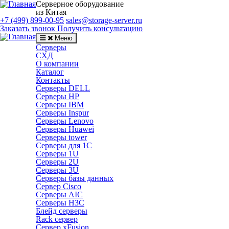
Серверное оборудование
из Китая
+7 (499) 899-00-95
sales@storage-server.ru
Заказать звонок
Получить консультацию
Меню
Серверы
СХД
О компании
Каталог
Контакты
Серверы DELL
Серверы HP
Серверы IBM
Серверы Inspur
Серверы Lenovo
Серверы Huawei
Серверы tower
Серверы для 1C
Серверы 1U
Серверы 2U
Серверы 3U
Серверы базы данных
Сервер Cisco
Серверы AIC
Серверы H3C
Блейд серверы
Rack сервер
Сервер xFusion