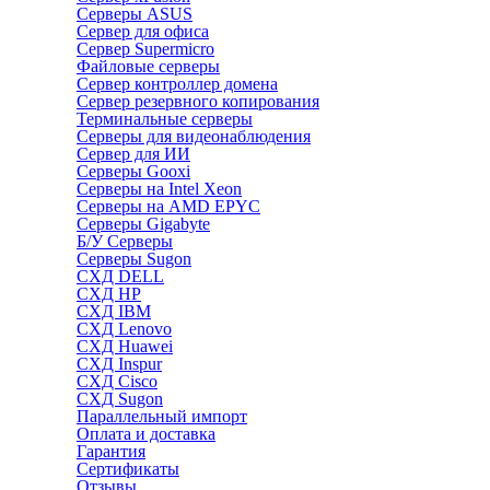
Серверы ASUS
Сервер для офиса
Сервер Supermicro
Файловые серверы
Сервер контроллер домена
Сервер резервного копирования
Терминальные серверы
Серверы для видеонаблюдения
Сервер для ИИ
Серверы Gooxi
Серверы на Intel Xeon
Серверы на AMD EPYC
Серверы Gigabyte
Б/У Серверы
Серверы Sugon
СХД DELL
СХД HP
СХД IBM
СХД Lenovo
СХД Huawei
СХД Inspur
СХД Cisco
СХД Sugon
Параллельный импорт
Оплата и доставка
Гарантия
Сертификаты
Отзывы