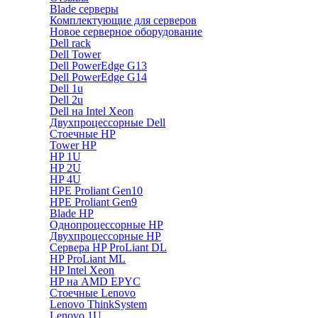
Blade серверы
Комплектующие для серверов
Новое серверное оборудование
Dell rack
Dell Tower
Dell PowerEdge G13
Dell PowerEdge G14
Dell 1u
Dell 2u
Dell на Intel Xeon
Двухпроцессорные Dell
Стоечные HP
Tower HP
HP 1U
HP 2U
HP 4U
HPE Proliant Gen10
HPE Proliant Gen9
Blade HP
Однопроцессорные HP
Двухпроцессорные HP
Сервера HP ProLiant DL
HP ProLiant ML
HP Intel Xeon
HP на AMD EPYC
Стоечные Lenovo
Lenovo ThinkSystem
Lenovo 1U