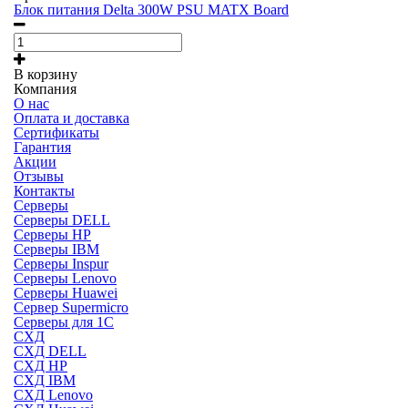
Блок питания Delta 300W PSU MATX Board
В корзину
Компания
О нас
Оплата и доставка
Сертификаты
Гарантия
Акции
Отзывы
Контакты
Серверы
Серверы DELL
Серверы HP
Серверы IBM
Серверы Inspur
Серверы Lenovo
Серверы Huawei
Сервер Supermicro
Серверы для 1C
СХД
СХД DELL
СХД HP
СХД IBM
СХД Lenovo