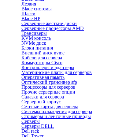
Лезвия
Blade системы
Шасси
Blade HP
Серверные жесткие диски
Серверные процессоры AMD
Трансиверы
KVM консоль
NVMe диск
Блоки питания
Внешний диск nvme
Кабели для сервера
Коммутаторы Cisco
Контроллеры и адаптеры
Материнские платы для серверов
Оперативная память
Оптический трансивер sfp
Процессоры для серверов
Прочие серверные опции
Салазки для сервера
Серверный корпус
Сетевые карты для сервера
Системы охлаждения для сервера
Стримеры и ленточные приводы
Серверы
Серверы DELL
Dell rack
Dell Tower