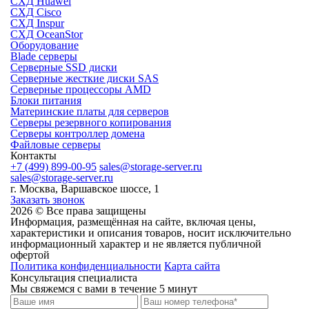
СХД Huawei
СХД Cisco
СХД Inspur
СХД OceanStor
Оборудование
Blade серверы
Серверные SSD диски
Cерверные жесткие диски SAS
Серверные процессоры AMD
Блоки питания
Материнские платы для серверов
Серверы резервного копирования
Серверы контроллер домена
Файловые серверы
Контакты
+7 (499) 899-00-95
sales@storage-server.ru
sales@storage-server.ru
г. Москва, Варшавское шоссе, 1
Заказать звонок
2026 © Все права защищены
Информация, размещённая на сайте, включая цены,
характеристики и описания товаров, носит исключительно
информационный характер и не является публичной
офертой
Политика конфиденциальности
Карта сайта
Консультация специалиста
Мы свяжемся с вами в течение 5 минут