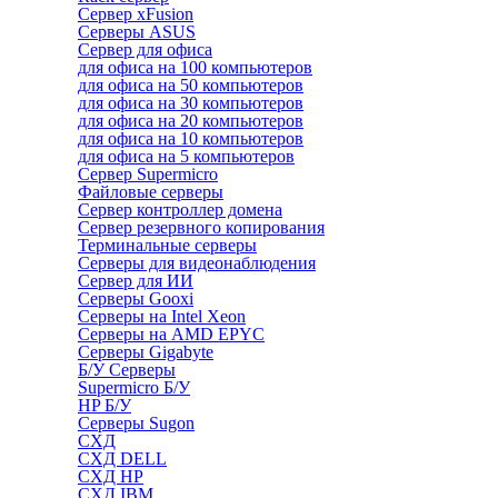
Сервер xFusion
Серверы ASUS
Сервер для офиса
для офиса на 100 компьютеров
для офиса на 50 компьютеров
для офиса на 30 компьютеров
для офиса на 20 компьютеров
для офиса на 10 компьютеров
для офиса на 5 компьютеров
Сервер Supermicro
Файловые серверы
Сервер контроллер домена
Сервер резервного копирования
Терминальные серверы
Серверы для видеонаблюдения
Сервер для ИИ
Серверы Gooxi
Серверы на Intel Xeon
Серверы на AMD EPYC
Серверы Gigabyte
Б/У Серверы
Supermicro Б/У
HP Б/У
Серверы Sugon
СХД
СХД DELL
СХД HP
СХД IBM