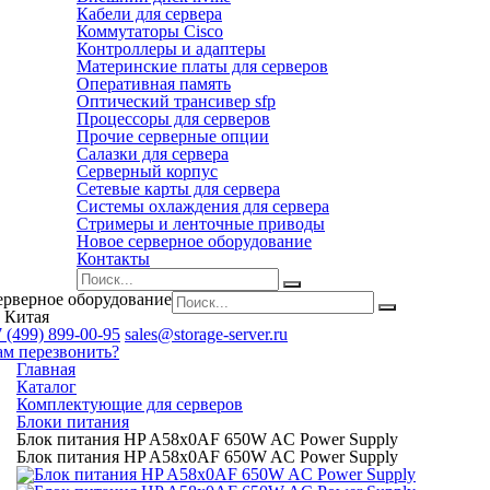
Кабели для сервера
Коммутаторы Cisco
Контроллеры и адаптеры
Материнские платы для серверов
Оперативная память
Оптический трансивер sfp
Процессоры для серверов
Прочие серверные опции
Салазки для сервера
Серверный корпус
Сетевые карты для сервера
Системы охлаждения для сервера
Стримеры и ленточные приводы
Новое серверное оборудование
Контакты
ерверное оборудование
 Китая
 (499) 899-00-95
sales@storage-server.ru
ам перезвонить?
Главная
Каталог
Комплектующие для серверов
Блоки питания
Блок питания HP A58x0AF 650W AC Power Supply
Блок питания HP A58x0AF 650W AC Power Supply