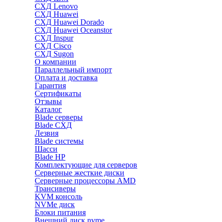
СХД Lenovo
СХД Huawei
СХД Huawei Dorado
СХД Huawei Oceanstor
СХД Inspur
СХД Cisco
СХД Sugon
О компании
Параллельный импорт
Оплата и доставка
Гарантия
Сертификаты
Отзывы
Каталог
Blade серверы
Blade СХД
Лезвия
Blade системы
Шасси
Blade HP
Комплектующие для серверов
Серверные жесткие диски
Серверные процессоры AMD
Трансиверы
KVM консоль
NVMe диск
Блоки питания
Внешний диск nvme