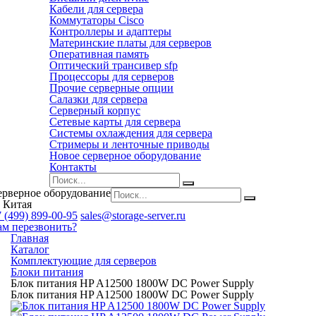
Кабели для сервера
Коммутаторы Cisco
Контроллеры и адаптеры
Материнские платы для серверов
Оперативная память
Оптический трансивер sfp
Процессоры для серверов
Прочие серверные опции
Салазки для сервера
Серверный корпус
Сетевые карты для сервера
Системы охлаждения для сервера
Стримеры и ленточные приводы
Новое серверное оборудование
Контакты
ерверное оборудование
 Китая
 (499) 899-00-95
sales@storage-server.ru
ам перезвонить?
Главная
Каталог
Комплектующие для серверов
Блоки питания
Блок питания HP A12500 1800W DC Power Supply
Блок питания HP A12500 1800W DC Power Supply