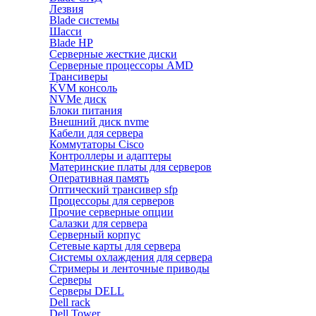
Лезвия
Blade системы
Шасси
Blade HP
Серверные жесткие диски
Серверные процессоры AMD
Трансиверы
KVM консоль
NVMe диск
Блоки питания
Внешний диск nvme
Кабели для сервера
Коммутаторы Cisco
Контроллеры и адаптеры
Материнские платы для серверов
Оперативная память
Оптический трансивер sfp
Процессоры для серверов
Прочие серверные опции
Салазки для сервера
Серверный корпус
Сетевые карты для сервера
Системы охлаждения для сервера
Стримеры и ленточные приводы
Серверы
Серверы DELL
Dell rack
Dell Tower