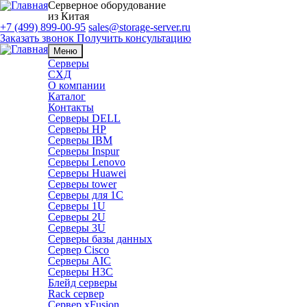
Серверное оборудование
из Китая
+7 (499) 899-00-95
sales@storage-server.ru
Заказать звонок
Получить консультацию
Меню
Серверы
СХД
О компании
Каталог
Контакты
Серверы DELL
Серверы HP
Серверы IBM
Серверы Inspur
Серверы Lenovo
Серверы Huawei
Серверы tower
Серверы для 1C
Серверы 1U
Серверы 2U
Серверы 3U
Серверы базы данных
Сервер Cisco
Серверы AIC
Серверы H3C
Блейд серверы
Rack сервер
Сервер xFusion