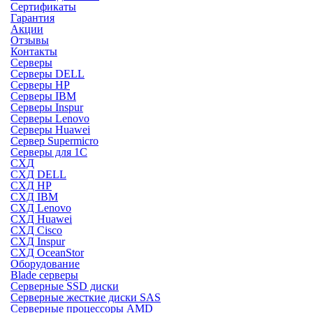
Сертификаты
Гарантия
Акции
Отзывы
Контакты
Серверы
Серверы DELL
Серверы HP
Серверы IBM
Серверы Inspur
Серверы Lenovo
Серверы Huawei
Сервер Supermicro
Серверы для 1C
СХД
СХД DELL
СХД HP
СХД IBM
СХД Lenovo
СХД Huawei
СХД Cisco
СХД Inspur
СХД OceanStor
Оборудование
Blade серверы
Серверные SSD диски
Cерверные жесткие диски SAS
Серверные процессоры AMD