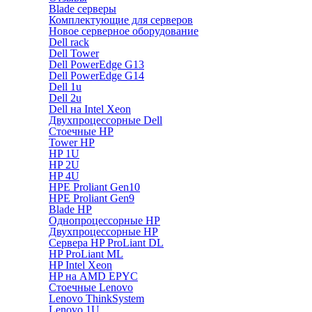
Blade серверы
Комплектующие для серверов
Новое серверное оборудование
Dell rack
Dell Tower
Dell PowerEdge G13
Dell PowerEdge G14
Dell 1u
Dell 2u
Dell на Intel Xeon
Двухпроцессорные Dell
Стоечные HP
Tower HP
HP 1U
HP 2U
HP 4U
HPE Proliant Gen10
HPE Proliant Gen9
Blade HP
Однопроцессорные HP
Двухпроцессорные HP
Сервера HP ProLiant DL
HP ProLiant ML
HP Intel Xeon
HP на AMD EPYC
Стоечные Lenovo
Lenovo ThinkSystem
Lenovo 1U