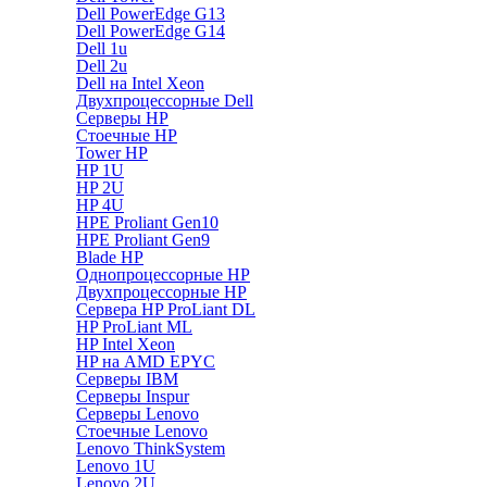
Dell PowerEdge G13
Dell PowerEdge G14
Dell 1u
Dell 2u
Dell на Intel Xeon
Двухпроцессорные Dell
Серверы HP
Стоечные HP
Tower HP
HP 1U
HP 2U
HP 4U
HPE Proliant Gen10
HPE Proliant Gen9
Blade HP
Однопроцессорные HP
Двухпроцессорные HP
Сервера HP ProLiant DL
HP ProLiant ML
HP Intel Xeon
HP на AMD EPYC
Серверы IBM
Серверы Inspur
Серверы Lenovo
Стоечные Lenovo
Lenovo ThinkSystem
Lenovo 1U
Lenovo 2U