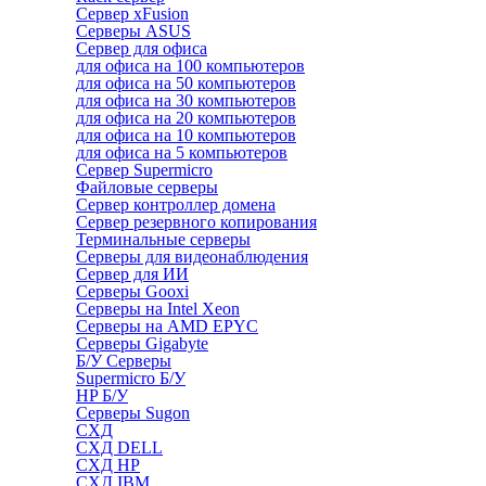
Сервер xFusion
Серверы ASUS
Сервер для офиса
для офиса на 100 компьютеров
для офиса на 50 компьютеров
для офиса на 30 компьютеров
для офиса на 20 компьютеров
для офиса на 10 компьютеров
для офиса на 5 компьютеров
Сервер Supermicro
Файловые серверы
Сервер контроллер домена
Сервер резервного копирования
Терминальные серверы
Серверы для видеонаблюдения
Сервер для ИИ
Серверы Gooxi
Серверы на Intel Xeon
Серверы на AMD EPYC
Серверы Gigabyte
Б/У Серверы
Supermicro Б/У
HP Б/У
Серверы Sugon
СХД
СХД DELL
СХД HP
СХД IBM