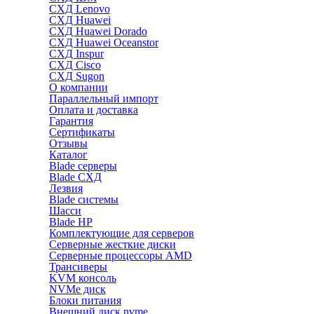
СХД Lenovo
СХД Huawei
СХД Huawei Dorado
СХД Huawei Oceanstor
СХД Inspur
СХД Cisco
СХД Sugon
О компании
Параллельный импорт
Оплата и доставка
Гарантия
Сертификаты
Отзывы
Каталог
Blade серверы
Blade СХД
Лезвия
Blade системы
Шасси
Blade HP
Комплектующие для серверов
Серверные жесткие диски
Серверные процессоры AMD
Трансиверы
KVM консоль
NVMe диск
Блоки питания
Внешний диск nvme