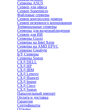
Серверы ASUS
Сервер для офиса
Сервер Supermicro
Файловые серверы
Сервер контроллер домена
Сервер резервного копирования
Терминальные серверы
Серверы для видеонаблюдения
Сервер для ИИ
Серверы Gooxi
Серверы на Intel Xeon
Серверы на AMD EPYC
Серверы Gigabyte
Б/У Серверы
Серверы Sugon
СХД DELL
СХД HP
СХД IBM
СХД Lenovo
СХД Huawei
СХД Inspur
СХД Cisco
СХД Sugon
Параллельный импорт
Оплата и доставка
Гарантия
Сертификаты
Отзывы