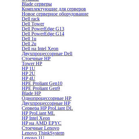
Blade серверы
Комплектующие для серверов
Новое серверное оборудование
Dell rack
Dell Tower
Dell PowerEdge G13
Dell PowerEdge G14
Dell 1u
Dell 2u
Dell на Intel Xeon
Двухпроцессорные Dell
Стоечные HP
Tower HP
HP 1U
HP 2U
HP 4U
HPE Proliant Gen10
HPE Proliant Gen9
Blade HP
Однопроцессорные HP
Двухпроцессорные HP
Сервера HP ProLiant DL
HP ProLiant ML
HP Intel Xeon
HP на AMD EPYC
Стоечные Lenovo
Lenovo ThinkSystem
Lenovo 1U