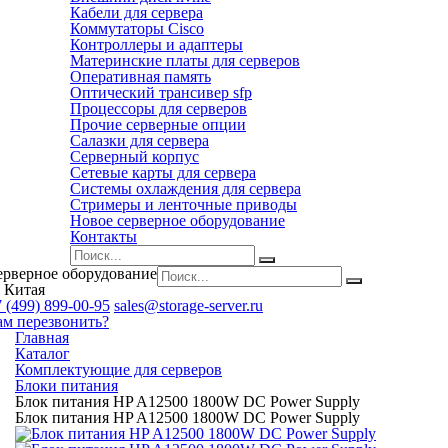
Кабели для сервера
Коммутаторы Cisco
Контроллеры и адаптеры
Материнские платы для серверов
Оперативная память
Оптический трансивер sfp
Процессоры для серверов
Прочие серверные опции
Салазки для сервера
Серверный корпус
Сетевые карты для сервера
Системы охлаждения для сервера
Стримеры и ленточные приводы
Новое серверное оборудование
Контакты
ерверное оборудование
 Китая
 (499) 899-00-95
sales@storage-server.ru
ам перезвонить?
Главная
Каталог
Комплектующие для серверов
Блоки питания
Блок питания HP A12500 1800W DC Power Supply
Блок питания HP A12500 1800W DC Power Supply