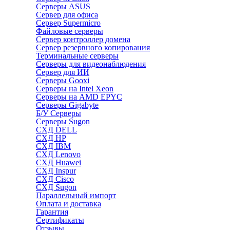
Серверы ASUS
Сервер для офиса
Сервер Supermicro
Файловые серверы
Сервер контроллер домена
Сервер резервного копирования
Терминальные серверы
Серверы для видеонаблюдения
Сервер для ИИ
Серверы Gooxi
Серверы на Intel Xeon
Серверы на AMD EPYC
Серверы Gigabyte
Б/У Серверы
Серверы Sugon
СХД DELL
СХД HP
СХД IBM
СХД Lenovo
СХД Huawei
СХД Inspur
СХД Cisco
СХД Sugon
Параллельный импорт
Оплата и доставка
Гарантия
Сертификаты
Отзывы