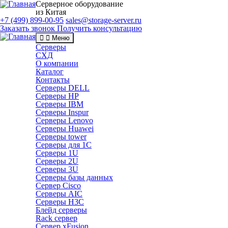
Серверное оборудование
из Китая
+7 (499) 899-00-95
sales@storage-server.ru
Заказать звонок
Получить консультацию
Меню
Серверы
СХД
О компании
Каталог
Контакты
Серверы DELL
Серверы HP
Серверы IBM
Серверы Inspur
Серверы Lenovo
Серверы Huawei
Серверы tower
Серверы для 1C
Серверы 1U
Серверы 2U
Серверы 3U
Серверы базы данных
Сервер Cisco
Серверы AIC
Серверы H3C
Блейд серверы
Rack сервер
Сервер xFusion