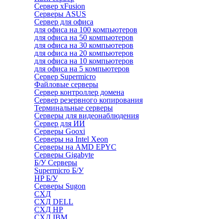
Сервер xFusion
Серверы ASUS
Сервер для офиса
для офиса на 100 компьютеров
для офиса на 50 компьютеров
для офиса на 30 компьютеров
для офиса на 20 компьютеров
для офиса на 10 компьютеров
для офиса на 5 компьютеров
Сервер Supermicro
Файловые серверы
Сервер контроллер домена
Сервер резервного копирования
Терминальные серверы
Серверы для видеонаблюдения
Сервер для ИИ
Серверы Gooxi
Серверы на Intel Xeon
Серверы на AMD EPYC
Серверы Gigabyte
Б/У Серверы
Supermicro Б/У
HP Б/У
Серверы Sugon
СХД
СХД DELL
СХД HP
СХД IBM