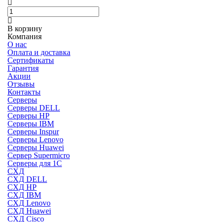
В корзину
Компания
О нас
Оплата и доставка
Сертификаты
Гарантия
Акции
Отзывы
Контакты
Серверы
Серверы DELL
Серверы HP
Серверы IBM
Серверы Inspur
Серверы Lenovo
Серверы Huawei
Сервер Supermicro
Серверы для 1C
СХД
СХД DELL
СХД HP
СХД IBM
СХД Lenovo
СХД Huawei
СХД Cisco