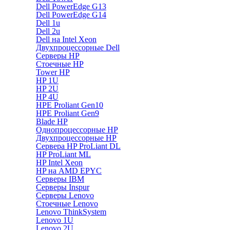
Dell PowerEdge G13
Dell PowerEdge G14
Dell 1u
Dell 2u
Dell на Intel Xeon
Двухпроцессорные Dell
Серверы HP
Стоечные HP
Tower HP
HP 1U
HP 2U
HP 4U
HPE Proliant Gen10
HPE Proliant Gen9
Blade HP
Однопроцессорные HP
Двухпроцессорные HP
Сервера HP ProLiant DL
HP ProLiant ML
HP Intel Xeon
HP на AMD EPYC
Серверы IBM
Серверы Inspur
Серверы Lenovo
Стоечные Lenovo
Lenovo ThinkSystem
Lenovo 1U
Lenovo 2U