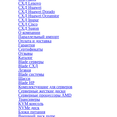
СХД Lenovo
СХД Huawei
СХД Huawei Dorado
СХД Huawei Oceanstor
СХД Inspur
СХД Cisco
СХД Sugon
О компании
Параллельный импорт
Оплата и доставка
Гарантия
Сертификаты
Отзывы
Каталог
Blade серверы
Blade СХД
Лезвия
Blade системы
Шасси
Blade HP
Комплектующие для серверов
Серверные жесткие диски
Серверные процессоры AMD
Трансиверы
KVM консоль
NVMe диск
Блоки питания
Внешний диск nvme