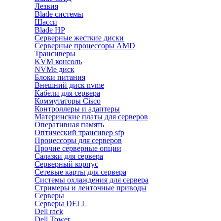
Лезвия
Blade системы
Шасси
Blade HP
Серверные жесткие диски
Серверные процессоры AMD
Трансиверы
KVM консоль
NVMe диск
Блоки питания
Внешний диск nvme
Кабели для сервера
Коммутаторы Cisco
Контроллеры и адаптеры
Материнские платы для серверов
Оперативная память
Оптический трансивер sfp
Процессоры для серверов
Прочие серверные опции
Салазки для сервера
Серверный корпус
Сетевые карты для сервера
Системы охлаждения для сервера
Стримеры и ленточные приводы
Серверы
Серверы DELL
Dell rack
Dell Tower