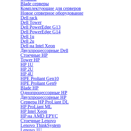
Blade серверы
Комплектующие для серверов
Новое серверное оборудование
Dell rack
Dell Tower
Dell PowerEdge G13
Dell PowerEdge G14
Dell 1u
Dell 2u
Dell на Intel Xeon
Двухпроцессорные Dell
Стоечные HP
Tower HP
HP 1U
HP 2U
HP 4U
HPE Proliant Gen10
HPE Proliant Gen9
Blade HP
Однопроцессорные HP
Двухпроцессорные HP
Сервера HP ProLiant DL
HP ProLiant ML
HP Intel Xeon
HP на AMD EPYC
Стоечные Lenovo
Lenovo ThinkSystem
Lenovo 1U