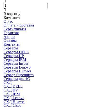
В корзину
Компания
О нас
Оплата и доставка
Сертификаты
Гарантия
Акции
Отзывы
Контакты
Серверы
Серверы DELL
Серверы HP
Серверы IBM
Серверы Inspur
Серверы Lenovo
Серверы Huawei
Сервер Supermicro
Серверы для 1C
СХД
СХД DELL
СХД HP
СХД IBM
СХД Lenovo
СХД Huawei
СХД Cisco