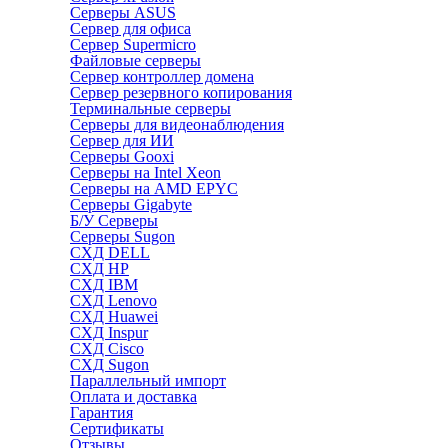
Серверы ASUS
Сервер для офиса
Сервер Supermicro
Файловые серверы
Сервер контроллер домена
Сервер резервного копирования
Терминальные серверы
Серверы для видеонаблюдения
Сервер для ИИ
Серверы Gooxi
Серверы на Intel Xeon
Серверы на AMD EPYC
Серверы Gigabyte
Б/У Серверы
Серверы Sugon
СХД DELL
СХД HP
СХД IBM
СХД Lenovo
СХД Huawei
СХД Inspur
СХД Cisco
СХД Sugon
Параллельный импорт
Оплата и доставка
Гарантия
Сертификаты
Отзывы