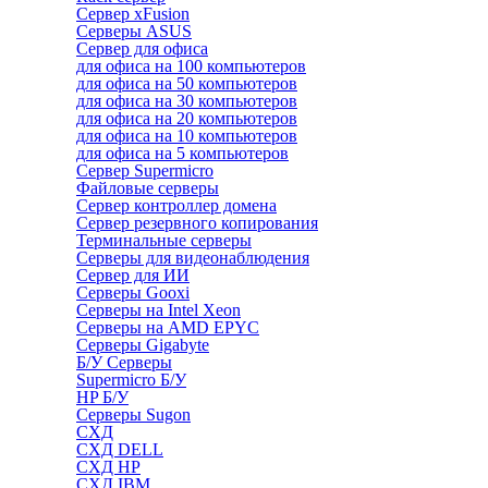
Сервер xFusion
Серверы ASUS
Сервер для офиса
для офиса на 100 компьютеров
для офиса на 50 компьютеров
для офиса на 30 компьютеров
для офиса на 20 компьютеров
для офиса на 10 компьютеров
для офиса на 5 компьютеров
Сервер Supermicro
Файловые серверы
Сервер контроллер домена
Сервер резервного копирования
Терминальные серверы
Серверы для видеонаблюдения
Сервер для ИИ
Серверы Gooxi
Серверы на Intel Xeon
Серверы на AMD EPYC
Серверы Gigabyte
Б/У Серверы
Supermicro Б/У
HP Б/У
Серверы Sugon
СХД
СХД DELL
СХД HP
СХД IBM