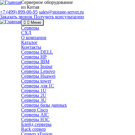
Серверное оборудование
из Китая
+7 (499) 899-00-95
sales@storage-server.ru
Заказать звонок
Получить консультацию
Меню
Серверы
СХД
О компании
Каталог
Контакты
Серверы DELL
Серверы HP
Серверы IBM
Серверы Inspur
Серверы Lenovo
Серверы Huawei
Серверы tower
Серверы для 1C
Серверы 1U
Серверы 2U
Серверы 3U
Серверы базы данных
Сервер Cisco
Серверы AIC
Серверы H3C
Блейд серверы
Rack сервер
Сервер xFusion