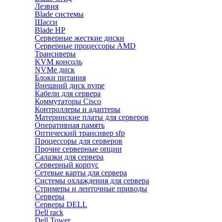
Лезвия
Blade системы
Шасси
Blade HP
Серверные жесткие диски
Серверные процессоры AMD
Трансиверы
KVM консоль
NVMe диск
Блоки питания
Внешний диск nvme
Кабели для сервера
Коммутаторы Cisco
Контроллеры и адаптеры
Материнские платы для серверов
Оперативная память
Оптический трансивер sfp
Процессоры для серверов
Прочие серверные опции
Салазки для сервера
Серверный корпус
Сетевые карты для сервера
Системы охлаждения для сервера
Стримеры и ленточные приводы
Серверы
Серверы DELL
Dell rack
Dell Tower