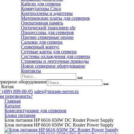
Кабели для сервера
Коммутаторы Cisco
Контроллеры и адаптеры
Материнские платы для серверов
Оперативная память
Оптический трансивер sfp
Процессоры для серверов
Прочие серверные опции
Салазки для сервера
Серверный корпус
Сетевые карты для сервера
Системы охлаждения для сервера
Стримеры и ленточные приводы
Новое серверное оборудование
Контакты
ерверное оборудование
 Китая
 (499) 899-00-95
sales@storage-server.ru
ам перезвонить?
Главная
Каталог
Комплектующие для серверов
Блоки питания
Блок питания HP 6616 650W DC Router Power Supply
Блок питания HP 6616 650W DC Router Power Supply