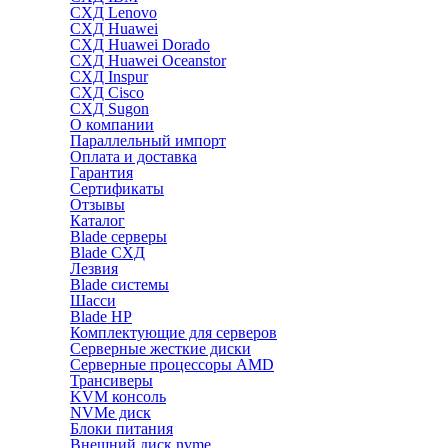
СХД Lenovo
СХД Huawei
СХД Huawei Dorado
СХД Huawei Oceanstor
СХД Inspur
СХД Cisco
СХД Sugon
О компании
Параллельный импорт
Оплата и доставка
Гарантия
Сертификаты
Отзывы
Каталог
Blade серверы
Blade СХД
Лезвия
Blade системы
Шасси
Blade HP
Комплектующие для серверов
Серверные жесткие диски
Серверные процессоры AMD
Трансиверы
KVM консоль
NVMe диск
Блоки питания
Внешний диск nvme