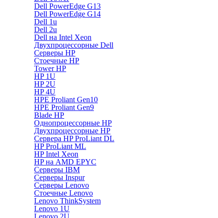
Dell PowerEdge G13
Dell PowerEdge G14
Dell 1u
Dell 2u
Dell на Intel Xeon
Двухпроцессорные Dell
Серверы HP
Стоечные HP
Tower HP
HP 1U
HP 2U
HP 4U
HPE Proliant Gen10
HPE Proliant Gen9
Blade HP
Однопроцессорные HP
Двухпроцессорные HP
Сервера HP ProLiant DL
HP ProLiant ML
HP Intel Xeon
HP на AMD EPYC
Серверы IBM
Серверы Inspur
Серверы Lenovo
Стоечные Lenovo
Lenovo ThinkSystem
Lenovo 1U
Lenovo 2U