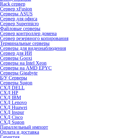
Rack сервер
Сервер xFusion
Серверы ASUS
Сервер для офиса
Сервер Supermicro
Файловые серверы
Сервер контроллер домена
Сервер резервного копирования
Терминальные серверы
Серверы для видеонаблюдения
Сервер для ИИ
Серверы Gooxi
Серверы на Intel Xeon
Серверы на AMD EPYC
Серверы Gigabyte
Б/У Серверы
Серверы Sugon
СХД DELL
СХД HP
СХД IBM
СХД Lenovo
СХД Huawei
СХД Inspur
СХД Cisco
СХД Sugon
Параллельный импорт
Оплата и доставка
Гарантия