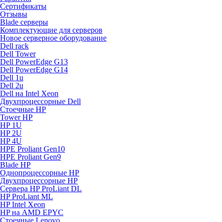
Сертификаты
Отзывы
Blade серверы
Комплектующие для серверов
Новое серверное оборудование
Dell rack
Dell Tower
Dell PowerEdge G13
Dell PowerEdge G14
Dell 1u
Dell 2u
Dell на Intel Xeon
Двухпроцессорные Dell
Стоечные HP
Tower HP
HP 1U
HP 2U
HP 4U
HPE Proliant Gen10
HPE Proliant Gen9
Blade HP
Однопроцессорные HP
Двухпроцессорные HP
Сервера HP ProLiant DL
HP ProLiant ML
HP Intel Xeon
HP на AMD EPYC
Стоечные Lenovo