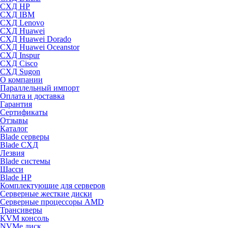
СХД HP
СХД IBM
СХД Lenovo
СХД Huawei
СХД Huawei Dorado
СХД Huawei Oceanstor
СХД Inspur
СХД Cisco
СХД Sugon
О компании
Параллельный импорт
Оплата и доставка
Гарантия
Сертификаты
Отзывы
Каталог
Blade серверы
Blade СХД
Лезвия
Blade системы
Шасси
Blade HP
Комплектующие для серверов
Серверные жесткие диски
Серверные процессоры AMD
Трансиверы
KVM консоль
NVMe диск