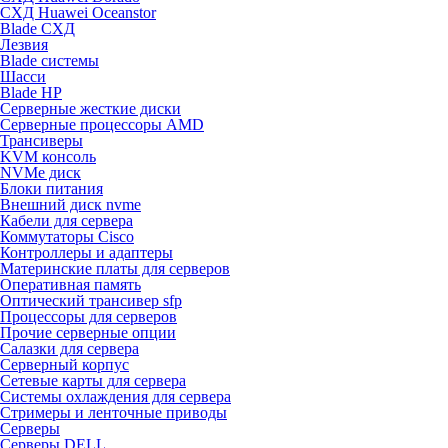
СХД Huawei Oceanstor
Blade СХД
Лезвия
Blade системы
Шасси
Blade HP
Серверные жесткие диски
Серверные процессоры AMD
Трансиверы
KVM консоль
NVMe диск
Блоки питания
Внешний диск nvme
Кабели для сервера
Коммутаторы Cisco
Контроллеры и адаптеры
Материнские платы для серверов
Оперативная память
Оптический трансивер sfp
Процессоры для серверов
Прочие серверные опции
Салазки для сервера
Серверный корпус
Сетевые карты для сервера
Системы охлаждения для сервера
Стримеры и ленточные приводы
Серверы
Серверы DELL