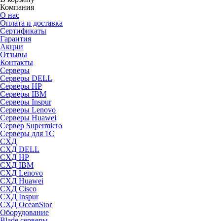
Компания
О нас
Оплата и доставка
Сертификаты
Гарантия
Акции
Отзывы
Контакты
Серверы
Серверы DELL
Серверы HP
Серверы IBM
Серверы Inspur
Серверы Lenovo
Серверы Huawei
Сервер Supermicro
Серверы для 1C
СХД
СХД DELL
СХД HP
СХД IBM
СХД Lenovo
СХД Huawei
СХД Cisco
СХД Inspur
СХД OceanStor
Оборудование
Blade серверы