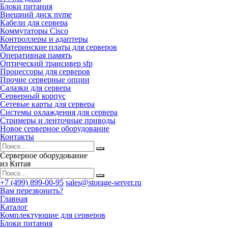
Блоки питания
Внешний диск nvme
Кабели для сервера
Коммутаторы Cisco
Контроллеры и адаптеры
Материнские платы для серверов
Оперативная память
Оптический трансивер sfp
Процессоры для серверов
Прочие серверные опции
Салазки для сервера
Серверный корпус
Сетевые карты для сервера
Системы охлаждения для сервера
Стримеры и ленточные приводы
Новое серверное оборудование
Контакты
Серверное оборудование
из Китая
+7 (499) 899-00-95
sales@storage-server.ru
Вам перезвонить?
Главная
Каталог
Комплектующие для серверов
Блоки питания