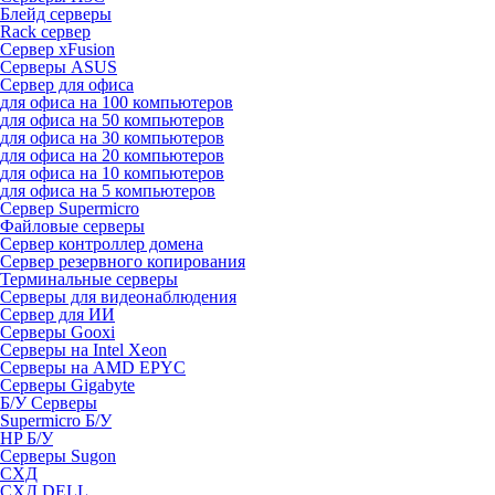
Блейд серверы
Rack сервер
Сервер xFusion
Серверы ASUS
Сервер для офиса
для офиса на 100 компьютеров
для офиса на 50 компьютеров
для офиса на 30 компьютеров
для офиса на 20 компьютеров
для офиса на 10 компьютеров
для офиса на 5 компьютеров
Сервер Supermicro
Файловые серверы
Сервер контроллер домена
Сервер резервного копирования
Терминальные серверы
Серверы для видеонаблюдения
Сервер для ИИ
Серверы Gooxi
Серверы на Intel Xeon
Серверы на AMD EPYC
Серверы Gigabyte
Б/У Серверы
Supermicro Б/У
HP Б/У
Серверы Sugon
СХД
СХД DELL