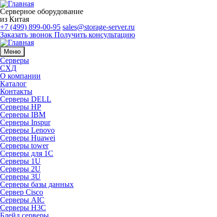
Серверное оборудование
из Китая
+7 (499) 899-00-95
sales@storage-server.ru
Заказать звонок
Получить консультацию
Меню
Серверы
СХД
О компании
Каталог
Контакты
Серверы DELL
Серверы HP
Серверы IBM
Серверы Inspur
Серверы Lenovo
Серверы Huawei
Серверы tower
Серверы для 1C
Серверы 1U
Серверы 2U
Серверы 3U
Серверы базы данных
Сервер Cisco
Серверы AIC
Серверы H3C
Блейд серверы