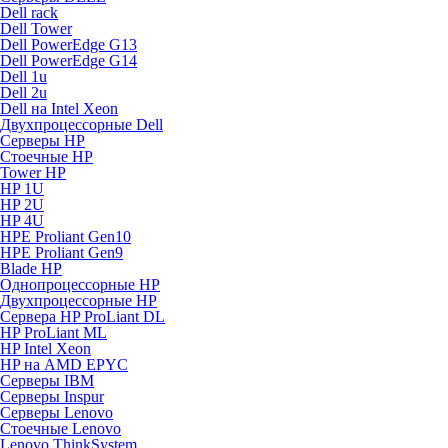
Dell rack
Dell Tower
Dell PowerEdge G13
Dell PowerEdge G14
Dell 1u
Dell 2u
Dell на Intel Xeon
Двухпроцессорные Dell
Серверы HP
Стоечные HP
Tower HP
HP 1U
HP 2U
HP 4U
HPE Proliant Gen10
HPE Proliant Gen9
Blade HP
Однопроцессорные HP
Двухпроцессорные HP
Сервера HP ProLiant DL
HP ProLiant ML
HP Intel Xeon
HP на AMD EPYC
Серверы IBM
Серверы Inspur
Серверы Lenovo
Стоечные Lenovo
Lenovo ThinkSystem