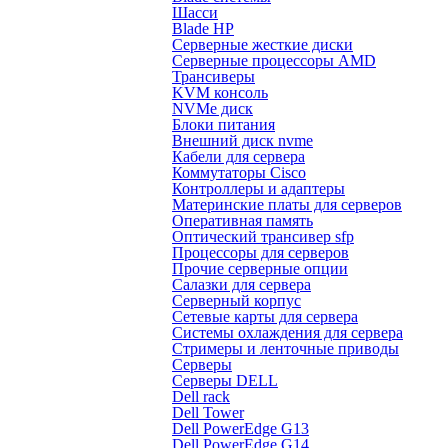
Шасси
Blade HP
Серверные жесткие диски
Серверные процессоры AMD
Трансиверы
KVM консоль
NVMe диск
Блоки питания
Внешний диск nvme
Кабели для сервера
Коммутаторы Cisco
Контроллеры и адаптеры
Материнские платы для серверов
Оперативная память
Оптический трансивер sfp
Процессоры для серверов
Прочие серверные опции
Салазки для сервера
Серверный корпус
Сетевые карты для сервера
Системы охлаждения для сервера
Стримеры и ленточные приводы
Серверы
Серверы DELL
Dell rack
Dell Tower
Dell PowerEdge G13
Dell PowerEdge G14