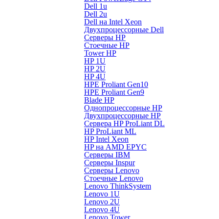
Dell 1u
Dell 2u
Dell на Intel Xeon
Двухпроцессорные Dell
Серверы HP
Стоечные HP
Tower HP
HP 1U
HP 2U
HP 4U
HPE Proliant Gen10
HPE Proliant Gen9
Blade HP
Однопроцессорные HP
Двухпроцессорные HP
Сервера HP ProLiant DL
HP ProLiant ML
HP Intel Xeon
HP на AMD EPYC
Серверы IBM
Серверы Inspur
Серверы Lenovo
Стоечные Lenovo
Lenovo ThinkSystem
Lenovo 1U
Lenovo 2U
Lenovo 4U
Lenovo Tower