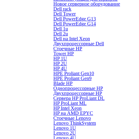
Новое серверное оборудование
Dell rack
Dell Tower
Dell PowerEdge G13
Dell PowerEdge G14
Dell 1u
Dell 2u
Dell на Intel Xeon
Двухпроцессорные Dell
Стоечные HP
Tower HP
HP 1U
HP 2U
HP 4U
HPE Proliant Gen10
HPE Proliant Gen9
Blade HP
Однопроцессорные HP
Двухпроцессорные HP
Сервера HP ProLiant DL
HP ProLiant ML
HP Intel Xeon
HP на AMD EPYC
Стоечные Lenovo
Lenovo ThinkSystem
Lenovo 1U
Lenovo 2U
Lenovo 4U