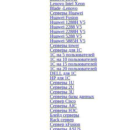
Lenovo Intel Xeon
Blade -Lenovo
Серверы Huawei
Huawei Fusion
Huawei 1288H V5
Huawei 2288 V5
Huawei 2288H V5
Huawei 5288 V5
Huawei 5885H V5
Серверы tower
Серверы для 1C
1С на 5 пользователей
1С на 10 пользователей
1С на 15 пользователей
1С на 20 пользователей
DELL для 1С
HP для 1С
Серверы 1U
Серверы 2U
Серверы 3U
Серверы базы данных
Сервер Cisco
Серверы AIC
Серверы H3C
Блейд серверы
Rack сервер
Сервер xFusion
Серверы ASUS