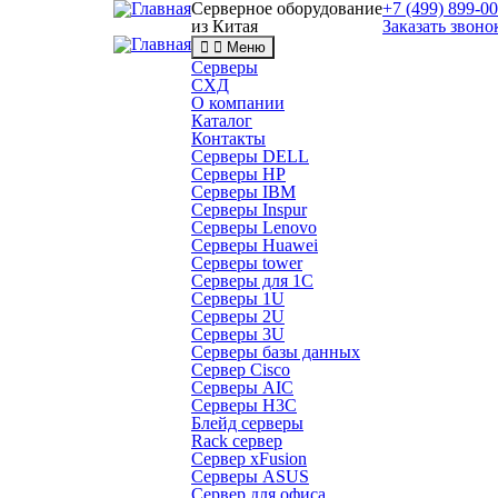
Серверное оборудование
+7 (499) 899-0
из Китая
Заказать звоно
Меню
Серверы
СХД
О компании
Каталог
Контакты
Серверы DELL
Серверы HP
Серверы IBM
Серверы Inspur
Серверы Lenovo
Серверы Huawei
Серверы tower
Серверы для 1C
Серверы 1U
Серверы 2U
Серверы 3U
Серверы базы данных
Сервер Cisco
Серверы AIC
Серверы H3C
Блейд серверы
Rack сервер
Сервер xFusion
Серверы ASUS
Сервер для офиса