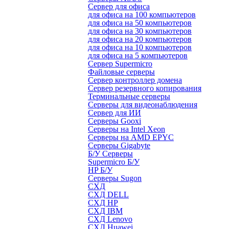
Сервер для офиса
для офиса на 100 компьютеров
для офиса на 50 компьютеров
для офиса на 30 компьютеров
для офиса на 20 компьютеров
для офиса на 10 компьютеров
для офиса на 5 компьютеров
Сервер Supermicro
Файловые серверы
Сервер контроллер домена
Сервер резервного копирования
Терминальные серверы
Серверы для видеонаблюдения
Сервер для ИИ
Серверы Gooxi
Серверы на Intel Xeon
Серверы на AMD EPYC
Серверы Gigabyte
Б/У Серверы
Supermicro Б/У
HP Б/У
Серверы Sugon
СХД
СХД DELL
СХД HP
СХД IBM
СХД Lenovo
СХД Huawei