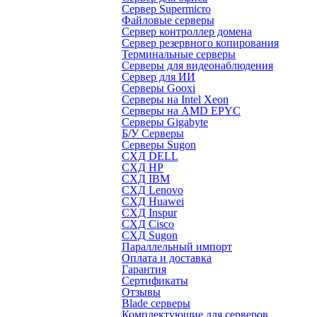
Сервер Supermicro
Файловые серверы
Сервер контроллер домена
Сервер резервного копирования
Терминальные серверы
Серверы для видеонаблюдения
Сервер для ИИ
Серверы Gooxi
Серверы на Intel Xeon
Серверы на AMD EPYC
Серверы Gigabyte
Б/У Серверы
Серверы Sugon
СХД DELL
СХД HP
СХД IBM
СХД Lenovo
СХД Huawei
СХД Inspur
СХД Cisco
СХД Sugon
Параллельный импорт
Оплата и доставка
Гарантия
Сертификаты
Отзывы
Blade серверы
Комплектующие для серверов