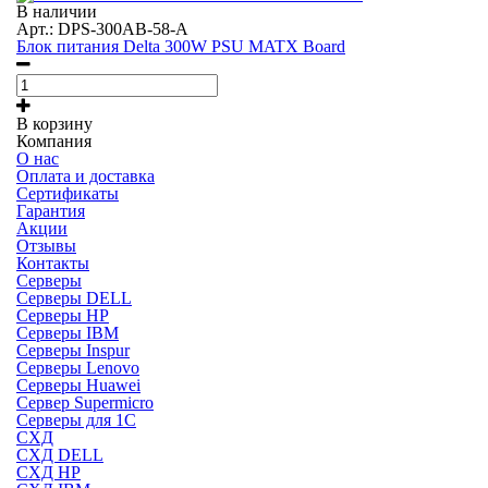
В наличии
Арт.: DPS-300AB-58-A
Блок питания Delta 300W PSU MATX Board
В корзину
Компания
О нас
Оплата и доставка
Сертификаты
Гарантия
Акции
Отзывы
Контакты
Серверы
Серверы DELL
Серверы HP
Серверы IBM
Серверы Inspur
Серверы Lenovo
Серверы Huawei
Сервер Supermicro
Серверы для 1C
СХД
СХД DELL
СХД HP