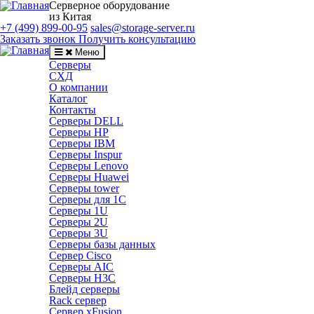
Серверное оборудование
из Китая
+7 (499) 899-00-95
sales@storage-server.ru
Заказать звонок
Получить консультацию
Меню
Серверы
СХД
О компании
Каталог
Контакты
Серверы DELL
Серверы HP
Серверы IBM
Серверы Inspur
Серверы Lenovo
Серверы Huawei
Серверы tower
Серверы для 1C
Серверы 1U
Серверы 2U
Серверы 3U
Серверы базы данных
Сервер Cisco
Серверы AIC
Серверы H3C
Блейд серверы
Rack сервер
Сервер xFusion