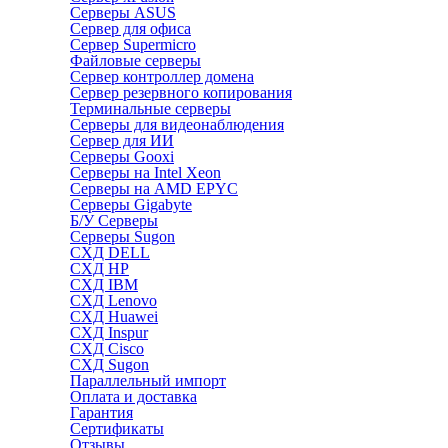
Серверы ASUS
Сервер для офиса
Сервер Supermicro
Файловые серверы
Сервер контроллер домена
Сервер резервного копирования
Терминальные серверы
Серверы для видеонаблюдения
Сервер для ИИ
Серверы Gooxi
Серверы на Intel Xeon
Серверы на AMD EPYC
Серверы Gigabyte
Б/У Серверы
Серверы Sugon
СХД DELL
СХД HP
СХД IBM
СХД Lenovo
СХД Huawei
СХД Inspur
СХД Cisco
СХД Sugon
Параллельный импорт
Оплата и доставка
Гарантия
Сертификаты
Отзывы