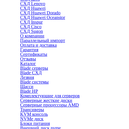
СХД Lenovo
СХД Huawei
СХД Huawei Dorado
СХД Huawei Oceanstor
СХД Inspur
СХД Cisco
СХД Sugon
О компании
Параллельный импорт
Оплата и доставка
Гарантия
Сертификаты
Отзывы
Каталог
Blade серверы
Blade СХД
Лезвия
Blade системы
Шасси
Blade HP
Комплектующие для серверов
Серверные жесткие диски
Серверные процессоры AMD
Трансиверы
KVM консоль
NVMe диск
Блоки питания
Внешний диск nvme