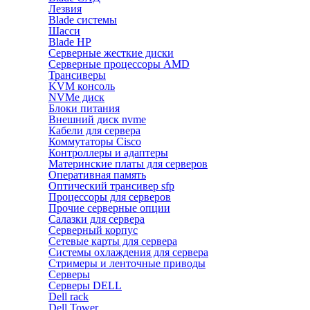
Лезвия
Blade системы
Шасси
Blade HP
Серверные жесткие диски
Серверные процессоры AMD
Трансиверы
KVM консоль
NVMe диск
Блоки питания
Внешний диск nvme
Кабели для сервера
Коммутаторы Cisco
Контроллеры и адаптеры
Материнские платы для серверов
Оперативная память
Оптический трансивер sfp
Процессоры для серверов
Прочие серверные опции
Салазки для сервера
Серверный корпус
Сетевые карты для сервера
Системы охлаждения для сервера
Стримеры и ленточные приводы
Серверы
Серверы DELL
Dell rack
Dell Tower