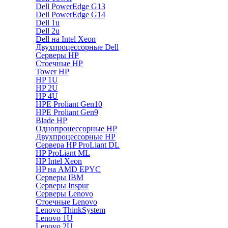
Dell PowerEdge G13
Dell PowerEdge G14
Dell 1u
Dell 2u
Dell на Intel Xeon
Двухпроцессорные Dell
Серверы HP
Стоечные HP
Tower HP
HP 1U
HP 2U
HP 4U
HPE Proliant Gen10
HPE Proliant Gen9
Blade HP
Однопроцессорные HP
Двухпроцессорные HP
Сервера HP ProLiant DL
HP ProLiant ML
HP Intel Xeon
HP на AMD EPYC
Серверы IBM
Серверы Inspur
Серверы Lenovo
Стоечные Lenovo
Lenovo ThinkSystem
Lenovo 1U
Lenovo 2U