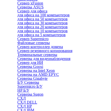
Сервер xFusion
Серверы ASUS
Сервер для офиса
для офиса на 100 компьютеров
для офиса на 50 компьютеров
для офиса на 30 компьютеров
для офиса на 20 компьютеров
для офиса на 10 компьютеров
для офиса на 5 компьютеров
Сервер Supermicro
Файловые серверы
Сервер контроллер домена
Сервер резервного копирования
Терминальные серверы
Серверы для видеонаблюдения
Сервер для ИИ
Серверы Gooxi
Серверы на Intel Xeon
Серверы на AMD EPYC
Серверы Gigabyte
Б/У Серверы
Supermicro Б/У
HP Б/У
Серверы Sugon
СХД
СХД DELL
СХД HP
СХД IBM