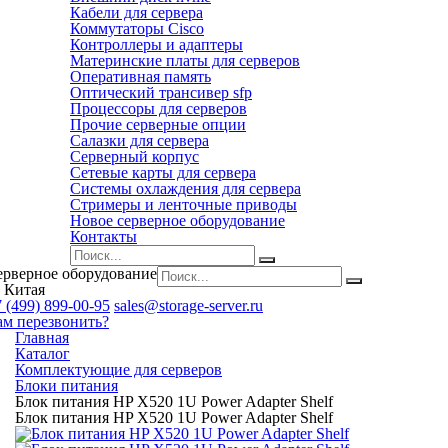
Кабели для сервера
Коммутаторы Cisco
Контроллеры и адаптеры
Материнские платы для серверов
Оперативная память
Оптический трансивер sfp
Процессоры для серверов
Прочие серверные опции
Салазки для сервера
Серверный корпус
Сетевые карты для сервера
Системы охлаждения для сервера
Стримеры и ленточные приводы
Новое серверное оборудование
Контакты
ерверное оборудование
 Китая
 (499) 899-00-95
sales@storage-server.ru
ам перезвонить?
Главная
Каталог
Комплектующие для серверов
Блоки питания
Блок питания HP X520 1U Power Adapter Shelf
Блок питания HP X520 1U Power Adapter Shelf