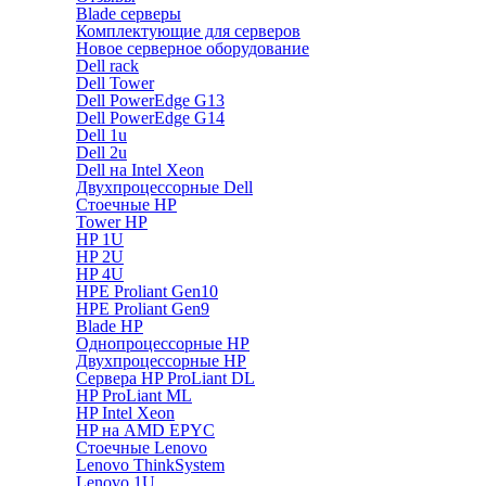
Blade серверы
Комплектующие для серверов
Новое серверное оборудование
Dell rack
Dell Tower
Dell PowerEdge G13
Dell PowerEdge G14
Dell 1u
Dell 2u
Dell на Intel Xeon
Двухпроцессорные Dell
Стоечные HP
Tower HP
HP 1U
HP 2U
HP 4U
HPE Proliant Gen10
HPE Proliant Gen9
Blade HP
Однопроцессорные HP
Двухпроцессорные HP
Сервера HP ProLiant DL
HP ProLiant ML
HP Intel Xeon
HP на AMD EPYC
Стоечные Lenovo
Lenovo ThinkSystem
Lenovo 1U