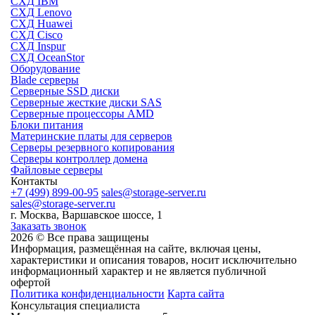
СХД IBM
СХД Lenovo
СХД Huawei
СХД Cisco
СХД Inspur
СХД OceanStor
Оборудование
Blade серверы
Серверные SSD диски
Cерверные жесткие диски SAS
Серверные процессоры AMD
Блоки питания
Материнские платы для серверов
Серверы резервного копирования
Серверы контроллер домена
Файловые серверы
Контакты
+7 (499) 899-00-95
sales@storage-server.ru
sales@storage-server.ru
г. Москва, Варшавское шоссе, 1
Заказать звонок
2026 © Все права защищены
Информация, размещённая на сайте, включая цены,
характеристики и описания товаров, носит исключительно
информационный характер и не является публичной
офертой
Политика конфиденциальности
Карта сайта
Консультация специалиста