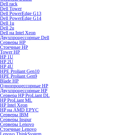
Dell rack
Dell Tower
Dell PowerEdge G13
Dell PowerEdge G14
Dell 1u
Dell 2u
Dell на Intel Xeon
Двухпроцессорные Dell
Серверы HP
Стоечные HP
Tower HP
HP 1U
HP 2U
HP 4U
HPE Proliant Gen10
HPE Proliant Gen9
Blade HP
Однопроцессорные HP
Двухпроцессорные HP
Сервера HP ProLiant DL
HP ProLiant ML
HP Intel Xeon
HP на AMD EPYC
Серверы IBM
Серверы Inspur
Серверы Lenovo
Стоечные Lenovo
Lenovo ThinkSystem