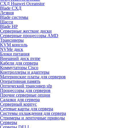
СХД Huawei Oceanstor
Blade СХД
Лезвия
Blade системы
Шасси
Blade HP
Серверные жесткие диски
Серверные процессоры AMD
Трансиверы
KVM консоль
NVMe диск
Блоки питания
Внешний диск nvme
Кабели для сервера
Коммутаторы Cisco
Контроллеры и адаптеры
Материнские платы для серверов
Оперативная память
Оптический трансивер sfp
Процессоры для серверов
Прочие серверные опции
Салазки для сервера
Серверный корпус
Сетевые карты для сервера
Системы охлаждения для сервера
Стримеры и ленточные приводы
Серверы
Серверы DELL