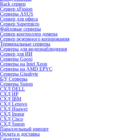
Rack сервер
Сервер xFusion
Серверы ASUS
Сервер для офиса
Сервер Supermicro
Файловые серверы
Сервер контроллер домена
Сервер резервного копирования
Терминальные серверы
Серверы для видеонаблюдения
Сервер для ИИ
Серверы Gooxi
Серверы на Intel Xeon
Серверы на AMD EPYC
Серверы Gigabyte
Б/У Серверы
Серверы Sugon
СХД DELL
СХД HP
СХД IBM
СХД Lenovo
СХД Huawei
СХД Inspur
СХД Cisco
СХД Sugon
Параллельный импорт
Оплата и доставка
Гарантия