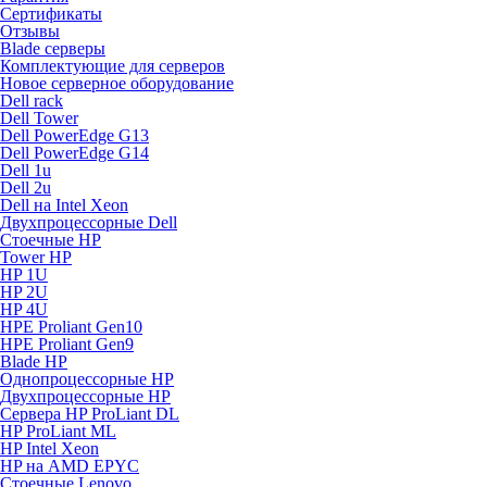
Сертификаты
Отзывы
Blade серверы
Комплектующие для серверов
Новое серверное оборудование
Dell rack
Dell Tower
Dell PowerEdge G13
Dell PowerEdge G14
Dell 1u
Dell 2u
Dell на Intel Xeon
Двухпроцессорные Dell
Стоечные HP
Tower HP
HP 1U
HP 2U
HP 4U
HPE Proliant Gen10
HPE Proliant Gen9
Blade HP
Однопроцессорные HP
Двухпроцессорные HP
Сервера HP ProLiant DL
HP ProLiant ML
HP Intel Xeon
HP на AMD EPYC
Стоечные Lenovo