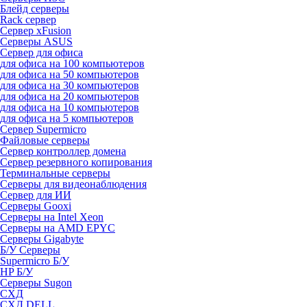
Блейд серверы
Rack сервер
Сервер xFusion
Серверы ASUS
Сервер для офиса
для офиса на 100 компьютеров
для офиса на 50 компьютеров
для офиса на 30 компьютеров
для офиса на 20 компьютеров
для офиса на 10 компьютеров
для офиса на 5 компьютеров
Сервер Supermicro
Файловые серверы
Сервер контроллер домена
Сервер резервного копирования
Терминальные серверы
Серверы для видеонаблюдения
Сервер для ИИ
Серверы Gooxi
Серверы на Intel Xeon
Серверы на AMD EPYC
Серверы Gigabyte
Б/У Серверы
Supermicro Б/У
HP Б/У
Серверы Sugon
СХД
СХД DELL