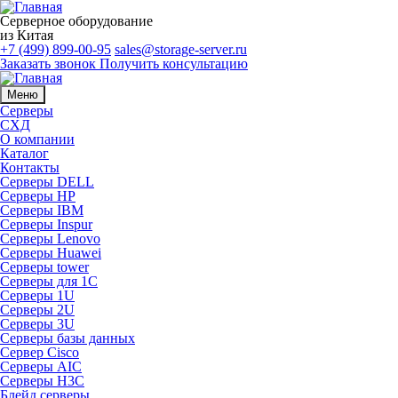
Серверное оборудование
из Китая
+7 (499) 899-00-95
sales@storage-server.ru
Заказать звонок
Получить консультацию
Меню
Серверы
СХД
О компании
Каталог
Контакты
Серверы DELL
Серверы HP
Серверы IBM
Серверы Inspur
Серверы Lenovo
Серверы Huawei
Серверы tower
Серверы для 1C
Серверы 1U
Серверы 2U
Серверы 3U
Серверы базы данных
Сервер Cisco
Серверы AIC
Серверы H3C
Блейд серверы