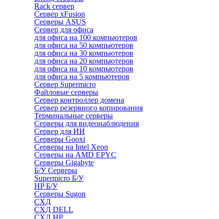
Rack сервер
Сервер xFusion
Серверы ASUS
Сервер для офиса
для офиса на 100 компьютеров
для офиса на 50 компьютеров
для офиса на 30 компьютеров
для офиса на 20 компьютеров
для офиса на 10 компьютеров
для офиса на 5 компьютеров
Сервер Supermicro
Файловые серверы
Сервер контроллер домена
Сервер резервного копирования
Терминальные серверы
Серверы для видеонаблюдения
Сервер для ИИ
Серверы Gooxi
Серверы на Intel Xeon
Серверы на AMD EPYC
Серверы Gigabyte
Б/У Серверы
Supermicro Б/У
HP Б/У
Серверы Sugon
СХД
СХД DELL
СХД HP