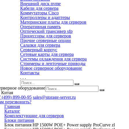
Внешний диск nvme
Кабели для сервера
Коммутаторы Cisco
Контроллеры и адаптеры
Материнские платы для серверов
Оперативная память
Оптический трансивер sfp
Процессоры для серверов
Прочие серверные опции
Салазки для сервера
Серверный корпус
Сетевые карты для сервера
Системы охлаждения для сервера
Стримеры и ленточные приводы
Новое серверное оборудование
Контакты
. . .
ерверное оборудование
 Китая
 (499) 899-00-95
sales@storage-server.ru
ам перезвонить?
Главная
Каталог
Комплектующие для серверов
Блоки питания
Блок питания HP 1500W POE+ Power supply ProCurve zl