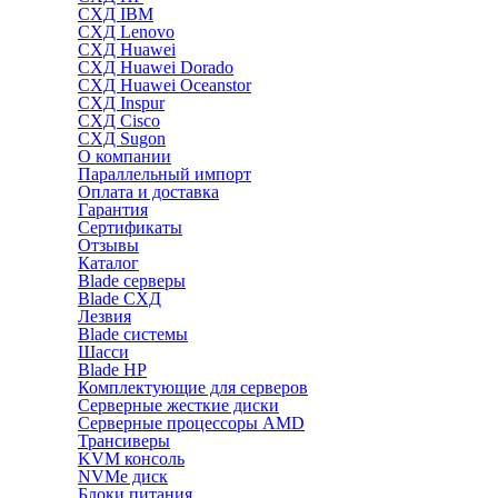
СХД IBM
СХД Lenovo
СХД Huawei
СХД Huawei Dorado
СХД Huawei Oceanstor
СХД Inspur
СХД Cisco
СХД Sugon
О компании
Параллельный импорт
Оплата и доставка
Гарантия
Сертификаты
Отзывы
Каталог
Blade серверы
Blade СХД
Лезвия
Blade системы
Шасси
Blade HP
Комплектующие для серверов
Серверные жесткие диски
Серверные процессоры AMD
Трансиверы
KVM консоль
NVMe диск
Блоки питания