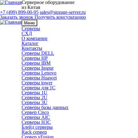
Серверное оборудование
из Китая
+7 (499) 899-00-95
sales@storage-server.ru
Заказать звонок
Получить консультацию
Меню
Серверы
СХД
О компании
Каталог
Контакты
Серверы DELL
Серверы HP
Серверы IBM
Серверы Inspur
Серверы Lenovo
Серверы Huawei
Серверы tower
Серверы для 1C
Серверы 1U
Серверы 2U
Серверы 3U
Серверы базы данных
Сервер Cisco
Серверы AIC
Серверы H3C
Блейд серверы
Rack сервер
Сервер xFusion