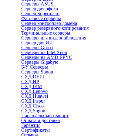
Серверы ASUS
Сервер для офиса
Сервер Supermicro
Файловые серверы
Сервер контроллер домена
Сервер резервного копирования
Терминальные серверы
Серверы для видеонаблюдения
Сервер для ИИ
Серверы Gooxi
Серверы на Intel Xeon
Серверы на AMD EPYC
Серверы Gigabyte
Б/У Серверы
Серверы Sugon
СХД DELL
СХД HP
СХД IBM
СХД Lenovo
СХД Huawei
СХД Inspur
СХД Cisco
СХД Sugon
Параллельный импорт
Оплата и доставка
Гарантия
Сертификаты
Отзывы