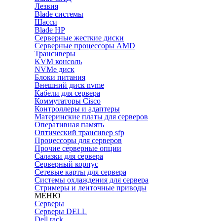
Лезвия
Blade системы
Шасси
Blade HP
Серверные жесткие диски
Серверные процессоры AMD
Трансиверы
KVM консоль
NVMe диск
Блоки питания
Внешний диск nvme
Кабели для сервера
Коммутаторы Cisco
Контроллеры и адаптеры
Материнские платы для серверов
Оперативная память
Оптический трансивер sfp
Процессоры для серверов
Прочие серверные опции
Салазки для сервера
Серверный корпус
Сетевые карты для сервера
Системы охлаждения для сервера
Стримеры и ленточные приводы
МЕНЮ
Серверы
Серверы DELL
Dell rack