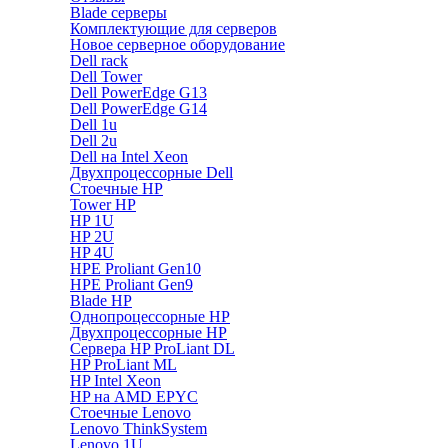
Blade серверы
Комплектующие для серверов
Новое серверное оборудование
Dell rack
Dell Tower
Dell PowerEdge G13
Dell PowerEdge G14
Dell 1u
Dell 2u
Dell на Intel Xeon
Двухпроцессорные Dell
Стоечные HP
Tower HP
HP 1U
HP 2U
HP 4U
HPE Proliant Gen10
HPE Proliant Gen9
Blade HP
Однопроцессорные HP
Двухпроцессорные HP
Сервера HP ProLiant DL
HP ProLiant ML
HP Intel Xeon
HP на AMD EPYC
Стоечные Lenovo
Lenovo ThinkSystem
Lenovo 1U