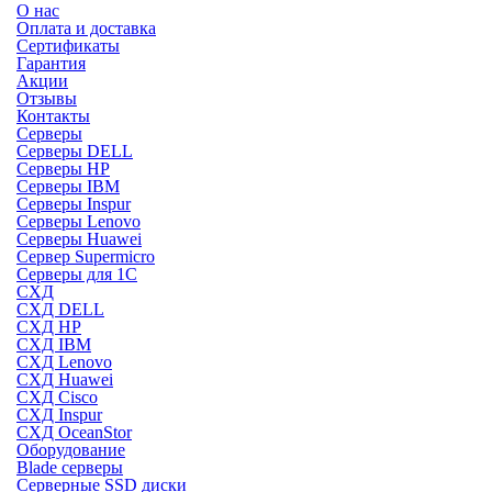
О нас
Оплата и доставка
Сертификаты
Гарантия
Акции
Отзывы
Контакты
Серверы
Серверы DELL
Серверы HP
Серверы IBM
Серверы Inspur
Серверы Lenovo
Серверы Huawei
Сервер Supermicro
Серверы для 1C
СХД
СХД DELL
СХД HP
СХД IBM
СХД Lenovo
СХД Huawei
СХД Cisco
СХД Inspur
СХД OceanStor
Оборудование
Blade серверы
Серверные SSD диски