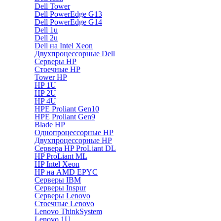
Dell Tower
Dell PowerEdge G13
Dell PowerEdge G14
Dell 1u
Dell 2u
Dell на Intel Xeon
Двухпроцессорные Dell
Серверы HP
Стоечные HP
Tower HP
HP 1U
HP 2U
HP 4U
HPE Proliant Gen10
HPE Proliant Gen9
Blade HP
Однопроцессорные HP
Двухпроцессорные HP
Сервера HP ProLiant DL
HP ProLiant ML
HP Intel Xeon
HP на AMD EPYC
Серверы IBM
Серверы Inspur
Серверы Lenovo
Стоечные Lenovo
Lenovo ThinkSystem
Lenovo 1U