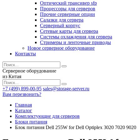
Оптический трансивер sfp
Процессоры для серверов
Прочие серверные опции
Салазки для сервера
Серверный корпус
Сетевые карты для сервера
Системы охлаждения для сервера
Стримеры и ленточные приводы
Новое серверное оборудование
Контакты
Серверное оборудование
из Китая
+7 (499) 899-00-95
sales@storage-server.ru
Вам перезвонить?
Главная
Каталог
Комплектующие для серверов
Блоки питания
Блок питания Dell 255W for Dell Optiplex 3020 7020 9020