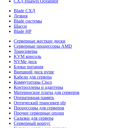
СХД Huawei Oceanstor
Blade СХД
Лезвия
Blade системы
Шасси
Blade HP
Серверные жесткие диски
Серверные процессоры AMD
Трансиверы
KVM консоль
NVMe диск
Блоки питания
Внешний диск nvme
Кабели для сервера
Коммутаторы Cisco
Контроллеры и адаптеры
Материнские платы для серверов
Оперативная память
Оптический трансивер sfp
Процессоры для серверов
Прочие серверные опции
Салазки для сервера
Серверный корпус