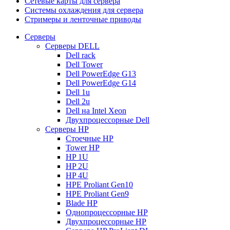
Сетевые карты для сервера
Системы охлаждения для сервера
Стримеры и ленточные приводы
Серверы
Серверы DELL
Dell rack
Dell Tower
Dell PowerEdge G13
Dell PowerEdge G14
Dell 1u
Dell 2u
Dell на Intel Xeon
Двухпроцессорные Dell
Серверы HP
Стоечные HP
Tower HP
HP 1U
HP 2U
HP 4U
HPE Proliant Gen10
HPE Proliant Gen9
Blade HP
Однопроцессорные HP
Двухпроцессорные HP