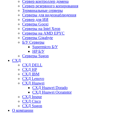
Сервер контроллер домена
Сервер резервного копирования
Терминальные серверы
Серверы для видеонаблюдения
Сервер для ИИ
Серверы Gooxi
Серверы на Intel Xeon
Серверы на AMD EPYC
Серверы Gigabyte
Б/У Серверы
Supermicro Б/У
HP Б/У
Серверы Sugon
СХД
СХД DELL
СХД HP
СХД IBM
СХД Lenovo
СХД Huawei
СХД Huawei Dorado
СХД Huawei Oceanstor
СХД Inspur
СХД Cisco
СХД Sugon
О компании