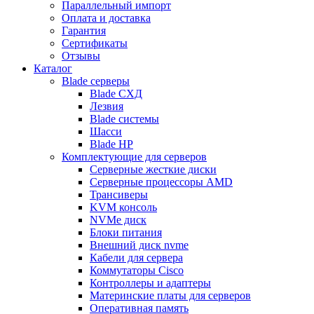
Параллельный импорт
Оплата и доставка
Гарантия
Сертификаты
Отзывы
Каталог
Blade серверы
Blade СХД
Лезвия
Blade системы
Шасси
Blade HP
Комплектующие для серверов
Серверные жесткие диски
Серверные процессоры AMD
Трансиверы
KVM консоль
NVMe диск
Блоки питания
Внешний диск nvme
Кабели для сервера
Коммутаторы Cisco
Контроллеры и адаптеры
Материнские платы для серверов
Оперативная память