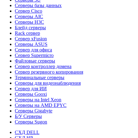
Серверы базы данных
Сервер Cisco
Серверы AIC
Серверы H3C
Блейд серверы
Rack сервер
Сервер xFusion
Серверы ASUS
Сервер для офиса
Сервер Supermicro
Файловые серверы
Сервер контроллер домена
Сервер резервного копирования
Терминальные серверы
Серверы для видеонаблюдения
Сервер для ИИ
Серверы Gooxi
Серверы на Intel Xeon
Серверы на AMD EPYC
Серверы Gigabyte
Б/У Серверы
Серверы Sugon
СХД DELL
СХД HP