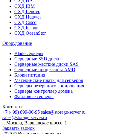
СХД HP
СХД IBM
СХД Lenovo
СХД Huawei
СХД Cisco
СХД Inspur
СХД OceanStor
Оборудование
Blade серверы
Серверные SSD диски
Cерверные жесткие диски SAS
Серверные процессоры AMD
Блоки питания
Материнские платы для серверов
Серверы резервного копирования
Серверы контроллер домена
Файловые серверы
Контакты
+7 (499) 899-00-95
sales@storage-server.ru
sales@storage-server.ru
г. Москва, Варшавское шоссе, 1
Заказать звонок
2026 © Все права защищены