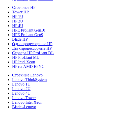
Стоечные HP
Tower HP
HP 1U
HP 2U
HP 4U
HPE Proliant Gen10
HPE Proliant Gen9
Blade HP
Однопроцессорные HP
Двухпроцессорные HP
Сервера HP ProLiant DL
HP ProLiant ML
HP Intel Xeon
HP на AMD EPYC
Стоечные Lenovo
Lenovo ThinkSystem
Lenovo 1U
Lenovo 2U
Lenovo 4U
Lenovo Tower
Lenovo Intel Xeon
Blade -Lenovo