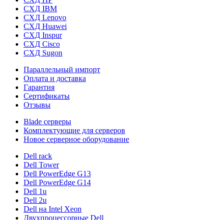
СХД IBM
СХД Lenovo
СХД Huawei
СХД Inspur
СХД Cisco
СХД Sugon
Параллельный импорт
Оплата и доставка
Гарантия
Сертификаты
Отзывы
Blade серверы
Комплектующие для серверов
Новое серверное оборудование
Dell rack
Dell Tower
Dell PowerEdge G13
Dell PowerEdge G14
Dell 1u
Dell 2u
Dell на Intel Xeon
Двухпроцессорные Dell