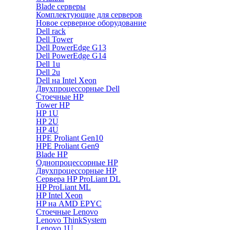
Blade серверы
Комплектующие для серверов
Новое серверное оборудование
Dell rack
Dell Tower
Dell PowerEdge G13
Dell PowerEdge G14
Dell 1u
Dell 2u
Dell на Intel Xeon
Двухпроцессорные Dell
Стоечные HP
Tower HP
HP 1U
HP 2U
HP 4U
HPE Proliant Gen10
HPE Proliant Gen9
Blade HP
Однопроцессорные HP
Двухпроцессорные HP
Сервера HP ProLiant DL
HP ProLiant ML
HP Intel Xeon
HP на AMD EPYC
Стоечные Lenovo
Lenovo ThinkSystem
Lenovo 1U