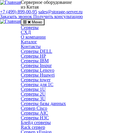
Серверное оборудование
из Китая
+7 (499) 899-00-95
sales@storage-server.ru
Заказать звонок
Получить консультацию
Меню
Серверы
СХД
О компании
Каталог
Контакты
Серверы DELL
Серверы HP
Серверы IBM
Серверы Inspur
Серверы Lenovo
Серверы Huawei
Серверы tower
Серверы для 1C
Серверы 1U
Серверы 2U
Серверы 3U
Серверы базы данных
Сервер Cisco
Серверы AIC
Серверы H3C
Блейд серверы
Rack сервер
Сервер xFusion