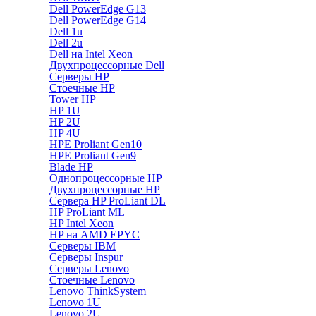
Dell PowerEdge G13
Dell PowerEdge G14
Dell 1u
Dell 2u
Dell на Intel Xeon
Двухпроцессорные Dell
Серверы HP
Стоечные HP
Tower HP
HP 1U
HP 2U
HP 4U
HPE Proliant Gen10
HPE Proliant Gen9
Blade HP
Однопроцессорные HP
Двухпроцессорные HP
Сервера HP ProLiant DL
HP ProLiant ML
HP Intel Xeon
HP на AMD EPYC
Серверы IBM
Серверы Inspur
Серверы Lenovo
Стоечные Lenovo
Lenovo ThinkSystem
Lenovo 1U
Lenovo 2U