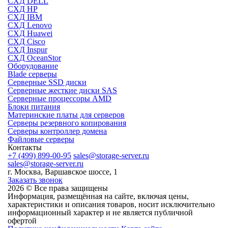
СХД DELL
СХД HP
СХД IBM
СХД Lenovo
СХД Huawei
СХД Cisco
СХД Inspur
СХД OceanStor
Оборудование
Blade серверы
Серверные SSD диски
Cерверные жесткие диски SAS
Серверные процессоры AMD
Блоки питания
Материнские платы для серверов
Серверы резервного копирования
Серверы контроллер домена
Файловые серверы
Контакты
+7 (499) 899-00-95
sales@storage-server.ru
sales@storage-server.ru
г. Москва, Варшавское шоссе, 1
Заказать звонок
2026 © Все права защищены
Информация, размещённая на сайте, включая цены,
характеристики и описания товаров, носит исключительно
информационный характер и не является публичной
офертой