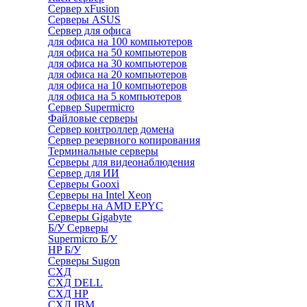
Сервер xFusion
Серверы ASUS
Сервер для офиса
для офиса на 100 компьютеров
для офиса на 50 компьютеров
для офиса на 30 компьютеров
для офиса на 20 компьютеров
для офиса на 10 компьютеров
для офиса на 5 компьютеров
Сервер Supermicro
Файловые серверы
Сервер контроллер домена
Сервер резервного копирования
Терминальные серверы
Серверы для видеонаблюдения
Сервер для ИИ
Серверы Gooxi
Серверы на Intel Xeon
Серверы на AMD EPYC
Серверы Gigabyte
Б/У Серверы
Supermicro Б/У
HP Б/У
Серверы Sugon
СХД
СХД DELL
СХД HP
СХД IBM