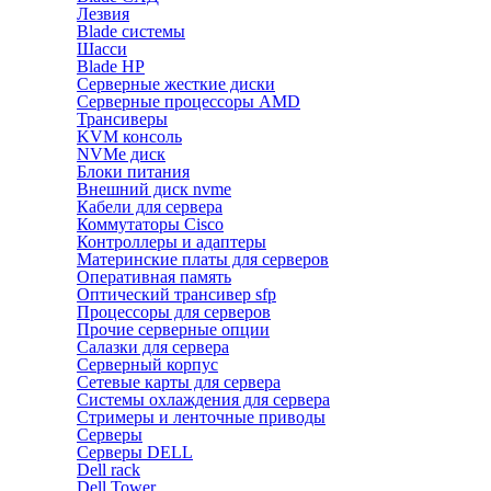
Лезвия
Blade системы
Шасси
Blade HP
Серверные жесткие диски
Серверные процессоры AMD
Трансиверы
KVM консоль
NVMe диск
Блоки питания
Внешний диск nvme
Кабели для сервера
Коммутаторы Cisco
Контроллеры и адаптеры
Материнские платы для серверов
Оперативная память
Оптический трансивер sfp
Процессоры для серверов
Прочие серверные опции
Салазки для сервера
Серверный корпус
Сетевые карты для сервера
Системы охлаждения для сервера
Стримеры и ленточные приводы
Серверы
Серверы DELL
Dell rack
Dell Tower