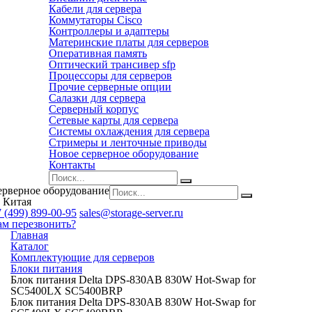
Кабели для сервера
Коммутаторы Cisco
Контроллеры и адаптеры
Материнские платы для серверов
Оперативная память
Оптический трансивер sfp
Процессоры для серверов
Прочие серверные опции
Салазки для сервера
Серверный корпус
Сетевые карты для сервера
Системы охлаждения для сервера
Стримеры и ленточные приводы
Новое серверное оборудование
Контакты
ерверное оборудование
 Китая
 (499) 899-00-95
sales@storage-server.ru
ам перезвонить?
Главная
Каталог
Комплектующие для серверов
Блоки питания
Блок питания Delta DPS-830AB 830W Hot-Swap for
SC5400LX SC5400BRP
Блок питания Delta DPS-830AB 830W Hot-Swap for