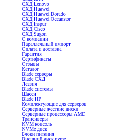
СХД Lenovo
СХД Huawei
СХД Huawei Dorado
СХД Huawei Oceanstor
СХД Inspur
СХД Cisco
СХД Sugon
О компании
Параллельный импорт
Оплата и доставка
Гарантия
Сертификаты
Отзывы
Каталог
Blade серверы
Blade СХД
Лезвия
Blade системы
Шасси
Blade HP
Комплектующие для серверов
Серверные жесткие диски
Серверные процессоры AMD
Трансиверы
KVM консоль
NVMe диск
Блоки питания
Внешний диск nvme