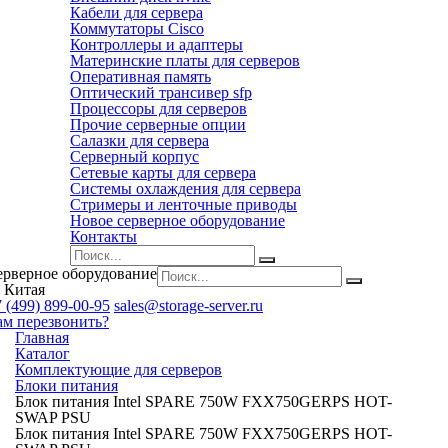
Кабели для сервера
Коммутаторы Cisco
Контроллеры и адаптеры
Материнские платы для серверов
Оперативная память
Оптический трансивер sfp
Процессоры для серверов
Прочие серверные опции
Салазки для сервера
Серверный корпус
Сетевые карты для сервера
Системы охлаждения для сервера
Стримеры и ленточные приводы
Новое серверное оборудование
Контакты
ерверное оборудование
 Китая
 (499) 899-00-95
sales@storage-server.ru
ам перезвонить?
Главная
Каталог
Комплектующие для серверов
Блоки питания
Блок питания Intel SPARE 750W FXX750GERPS HOT-
SWAP PSU
Блок питания Intel SPARE 750W FXX750GERPS HOT-