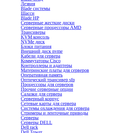
Лезвия
Blade системы
Шасси
Blade HP
Серверные жесткие диски
Серверные процессоры AMD
Трансиверы
KVM консоль
NVMe диск
Блоки питания
Внешний диск nvme
Кабели для сервера
Коммутаторы Cisco
Контроллеры и адаптеры
Материнские платы для серверов
Оперативная память
Оптический трансивер sfp
Процессоры для серверов
Прочие серверные опции
Салазки для сервера
Серверный корпус
Сетевые карты для сервера
Системы охлаждения для сервера
Стримеры и ленточные приводы
Серверы
Серверы DELL
Dell rack
Dell Tower