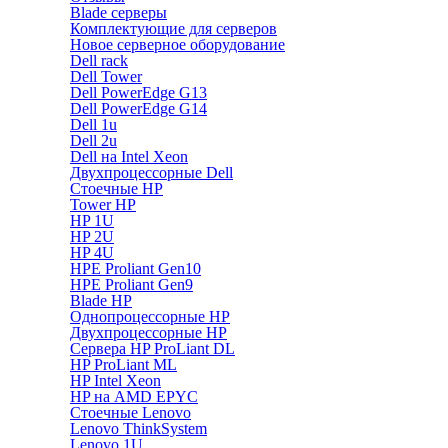
Blade серверы
Комплектующие для серверов
Новое серверное оборудование
Dell rack
Dell Tower
Dell PowerEdge G13
Dell PowerEdge G14
Dell 1u
Dell 2u
Dell на Intel Xeon
Двухпроцессорные Dell
Стоечные HP
Tower HP
HP 1U
HP 2U
HP 4U
HPE Proliant Gen10
HPE Proliant Gen9
Blade HP
Однопроцессорные HP
Двухпроцессорные HP
Сервера HP ProLiant DL
HP ProLiant ML
HP Intel Xeon
HP на AMD EPYC
Стоечные Lenovo
Lenovo ThinkSystem
Lenovo 1U