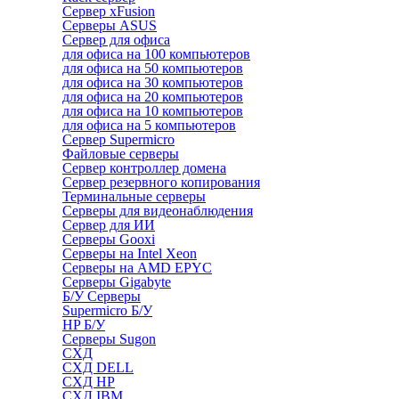
Сервер xFusion
Серверы ASUS
Сервер для офиса
для офиса на 100 компьютеров
для офиса на 50 компьютеров
для офиса на 30 компьютеров
для офиса на 20 компьютеров
для офиса на 10 компьютеров
для офиса на 5 компьютеров
Сервер Supermicro
Файловые серверы
Сервер контроллер домена
Сервер резервного копирования
Терминальные серверы
Серверы для видеонаблюдения
Сервер для ИИ
Серверы Gooxi
Серверы на Intel Xeon
Серверы на AMD EPYC
Серверы Gigabyte
Б/У Серверы
Supermicro Б/У
HP Б/У
Серверы Sugon
СХД
СХД DELL
СХД HP
СХД IBM