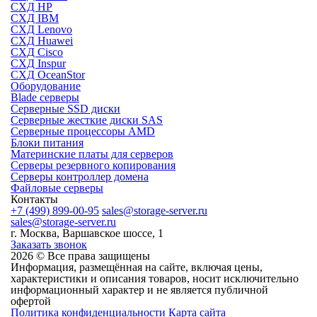
СХД HP
СХД IBM
СХД Lenovo
СХД Huawei
СХД Cisco
СХД Inspur
СХД OceanStor
Оборудование
Blade серверы
Серверные SSD диски
Cерверные жесткие диски SAS
Серверные процессоры AMD
Блоки питания
Материнские платы для серверов
Серверы резервного копирования
Серверы контроллер домена
Файловые серверы
Контакты
+7 (499) 899-00-95
sales@storage-server.ru
sales@storage-server.ru
г. Москва, Варшавское шоссе, 1
Заказать звонок
2026 © Все права защищены
Информация, размещённая на сайте, включая цены,
характеристики и описания товаров, носит исключительно
информационный характер и не является публичной
офертой
Политика конфиденциальности
Карта сайта