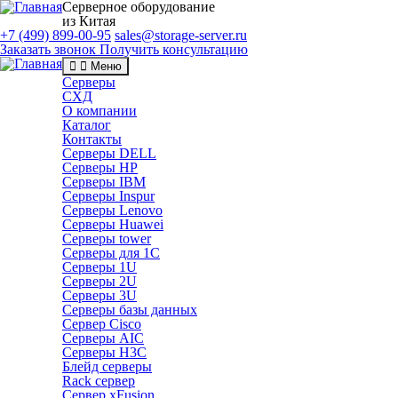
Серверное оборудование
из Китая
+7 (499) 899-00-95
sales@storage-server.ru
Заказать звонок
Получить консультацию
Меню
Серверы
СХД
О компании
Каталог
Контакты
Серверы DELL
Серверы HP
Серверы IBM
Серверы Inspur
Серверы Lenovo
Серверы Huawei
Серверы tower
Серверы для 1C
Серверы 1U
Серверы 2U
Серверы 3U
Серверы базы данных
Сервер Cisco
Серверы AIC
Серверы H3C
Блейд серверы
Rack сервер
Сервер xFusion