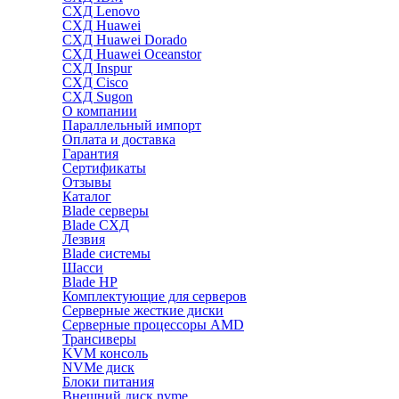
СХД Lenovo
СХД Huawei
СХД Huawei Dorado
СХД Huawei Oceanstor
СХД Inspur
СХД Cisco
СХД Sugon
О компании
Параллельный импорт
Оплата и доставка
Гарантия
Сертификаты
Отзывы
Каталог
Blade серверы
Blade СХД
Лезвия
Blade системы
Шасси
Blade HP
Комплектующие для серверов
Серверные жесткие диски
Серверные процессоры AMD
Трансиверы
KVM консоль
NVMe диск
Блоки питания
Внешний диск nvme