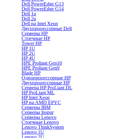
Dell PowerEdge G13
Dell PowerEdge G14
Dell 1u
Dell 2u
Dell на Intel Xeon
Двухпроцессорные Dell
Серверы HP
Стоечные HP
Tower HP
HP 1U
HP 2U
HP 4U
HPE Proliant Gen10
HPE Proliant Gen9
Blade HP
Однопроцессорные HP
Двухпроцессорные HP
Сервера HP ProLiant DL
HP ProLiant ML
HP Intel Xeon
HP на AMD EPYC
Серверы IBM
Серверы Inspur
Серверы Lenovo
Стоечные Lenovo
Lenovo ThinkSystem
Lenovo 1U
Lenovo 2U