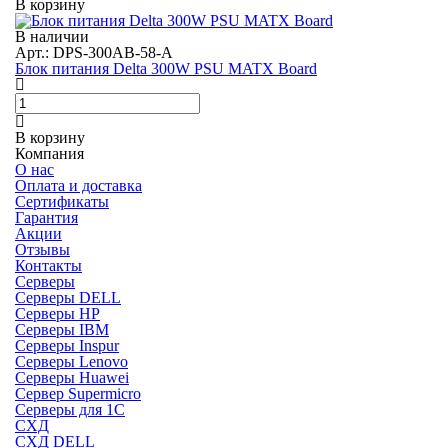
В корзину
В наличии
Арт.: DPS-300AB-58-A
Блок питания Delta 300W PSU MATX Board
В корзину
Компания
О нас
Оплата и доставка
Сертификаты
Гарантия
Акции
Отзывы
Контакты
Серверы
Серверы DELL
Серверы HP
Серверы IBM
Серверы Inspur
Серверы Lenovo
Серверы Huawei
Сервер Supermicro
Серверы для 1C
СХД
СХД DELL