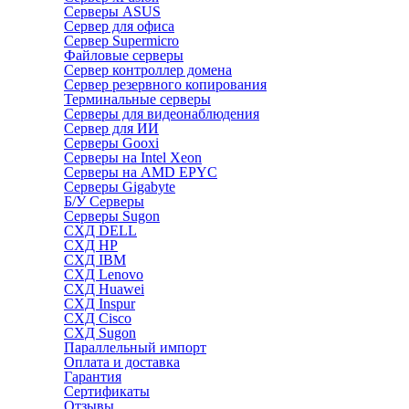
Серверы ASUS
Сервер для офиса
Сервер Supermicro
Файловые серверы
Сервер контроллер домена
Сервер резервного копирования
Терминальные серверы
Серверы для видеонаблюдения
Сервер для ИИ
Серверы Gooxi
Серверы на Intel Xeon
Серверы на AMD EPYC
Серверы Gigabyte
Б/У Серверы
Серверы Sugon
СХД DELL
СХД HP
СХД IBM
СХД Lenovo
СХД Huawei
СХД Inspur
СХД Cisco
СХД Sugon
Параллельный импорт
Оплата и доставка
Гарантия
Сертификаты
Отзывы