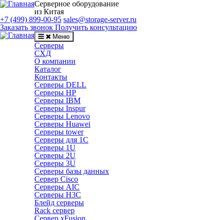
Серверное оборудование
из Китая
+7 (499) 899-00-95
sales@storage-server.ru
Заказать звонок
Получить консультацию
Меню
Серверы
СХД
О компании
Каталог
Контакты
Серверы DELL
Серверы HP
Серверы IBM
Серверы Inspur
Серверы Lenovo
Серверы Huawei
Серверы tower
Серверы для 1C
Серверы 1U
Серверы 2U
Серверы 3U
Серверы базы данных
Сервер Cisco
Серверы AIC
Серверы H3C
Блейд серверы
Rack сервер
Сервер xFusion