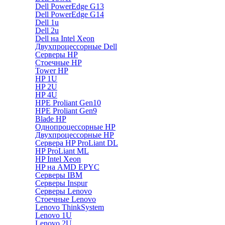
Dell PowerEdge G13
Dell PowerEdge G14
Dell 1u
Dell 2u
Dell на Intel Xeon
Двухпроцессорные Dell
Серверы HP
Стоечные HP
Tower HP
HP 1U
HP 2U
HP 4U
HPE Proliant Gen10
HPE Proliant Gen9
Blade HP
Однопроцессорные HP
Двухпроцессорные HP
Сервера HP ProLiant DL
HP ProLiant ML
HP Intel Xeon
HP на AMD EPYC
Серверы IBM
Серверы Inspur
Серверы Lenovo
Стоечные Lenovo
Lenovo ThinkSystem
Lenovo 1U
Lenovo 2U