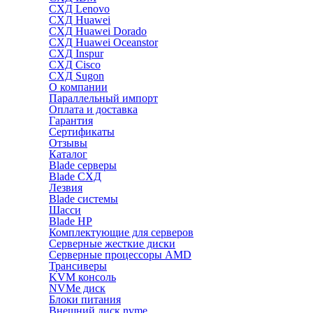
СХД Lenovo
СХД Huawei
СХД Huawei Dorado
СХД Huawei Oceanstor
СХД Inspur
СХД Cisco
СХД Sugon
О компании
Параллельный импорт
Оплата и доставка
Гарантия
Сертификаты
Отзывы
Каталог
Blade серверы
Blade СХД
Лезвия
Blade системы
Шасси
Blade HP
Комплектующие для серверов
Серверные жесткие диски
Серверные процессоры AMD
Трансиверы
KVM консоль
NVMe диск
Блоки питания
Внешний диск nvme