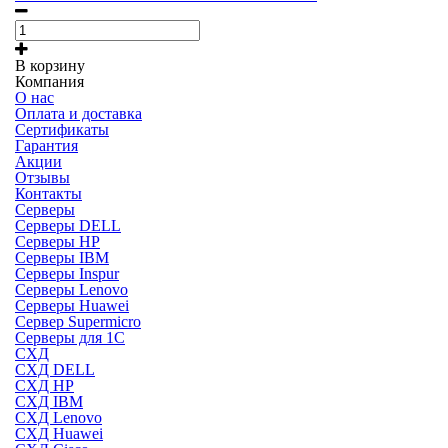
В корзину
Компания
О нас
Оплата и доставка
Сертификаты
Гарантия
Акции
Отзывы
Контакты
Серверы
Серверы DELL
Серверы HP
Серверы IBM
Серверы Inspur
Серверы Lenovo
Серверы Huawei
Сервер Supermicro
Серверы для 1C
СХД
СХД DELL
СХД HP
СХД IBM
СХД Lenovo
СХД Huawei