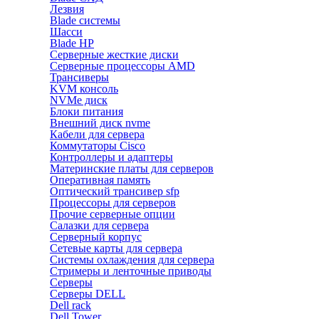
Лезвия
Blade системы
Шасси
Blade HP
Серверные жесткие диски
Серверные процессоры AMD
Трансиверы
KVM консоль
NVMe диск
Блоки питания
Внешний диск nvme
Кабели для сервера
Коммутаторы Cisco
Контроллеры и адаптеры
Материнские платы для серверов
Оперативная память
Оптический трансивер sfp
Процессоры для серверов
Прочие серверные опции
Салазки для сервера
Серверный корпус
Сетевые карты для сервера
Системы охлаждения для сервера
Стримеры и ленточные приводы
Серверы
Серверы DELL
Dell rack
Dell Tower