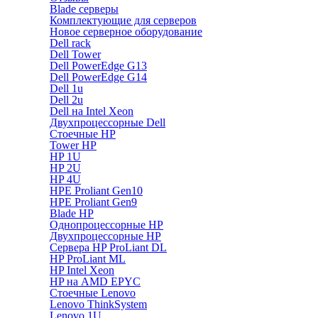
Blade серверы
Комплектующие для серверов
Новое серверное оборудование
Dell rack
Dell Tower
Dell PowerEdge G13
Dell PowerEdge G14
Dell 1u
Dell 2u
Dell на Intel Xeon
Двухпроцессорные Dell
Стоечные HP
Tower HP
HP 1U
HP 2U
HP 4U
HPE Proliant Gen10
HPE Proliant Gen9
Blade HP
Однопроцессорные HP
Двухпроцессорные HP
Сервера HP ProLiant DL
HP ProLiant ML
HP Intel Xeon
HP на AMD EPYC
Стоечные Lenovo
Lenovo ThinkSystem
Lenovo 1U