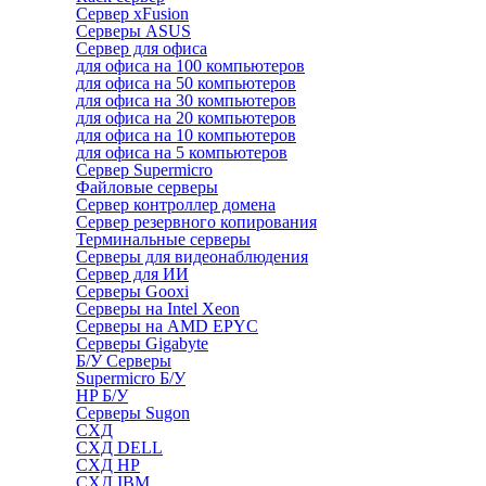
Сервер xFusion
Серверы ASUS
Сервер для офиса
для офиса на 100 компьютеров
для офиса на 50 компьютеров
для офиса на 30 компьютеров
для офиса на 20 компьютеров
для офиса на 10 компьютеров
для офиса на 5 компьютеров
Сервер Supermicro
Файловые серверы
Сервер контроллер домена
Сервер резервного копирования
Терминальные серверы
Серверы для видеонаблюдения
Сервер для ИИ
Серверы Gooxi
Серверы на Intel Xeon
Серверы на AMD EPYC
Серверы Gigabyte
Б/У Серверы
Supermicro Б/У
HP Б/У
Серверы Sugon
СХД
СХД DELL
СХД HP
СХД IBM