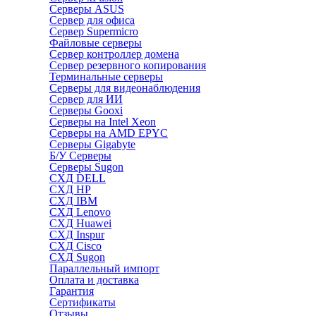
Серверы ASUS
Сервер для офиса
Сервер Supermicro
Файловые серверы
Сервер контроллер домена
Сервер резервного копирования
Терминальные серверы
Серверы для видеонаблюдения
Сервер для ИИ
Серверы Gooxi
Серверы на Intel Xeon
Серверы на AMD EPYC
Серверы Gigabyte
Б/У Серверы
Серверы Sugon
СХД DELL
СХД HP
СХД IBM
СХД Lenovo
СХД Huawei
СХД Inspur
СХД Cisco
СХД Sugon
Параллельный импорт
Оплата и доставка
Гарантия
Сертификаты
Отзывы