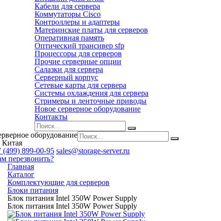
Кабели для сервера
Коммутаторы Cisco
Контроллеры и адаптеры
Материнские платы для серверов
Оперативная память
Оптический трансивер sfp
Процессоры для серверов
Прочие серверные опции
Салазки для сервера
Серверный корпус
Сетевые карты для сервера
Системы охлаждения для сервера
Стримеры и ленточные приводы
Новое серверное оборудование
Контакты
ерверное оборудование
 Китая
 (499) 899-00-95
sales@storage-server.ru
ам перезвонить?
Главная
Каталог
Комплектующие для серверов
Блоки питания
Блок питания Intel 350W Power Supply
Блок питания Intel 350W Power Supply