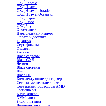
СХД Lenovo
СХД Huawei
СХД Huawei Dorado
СХД Huawei Oceanstor
СХД Inspur
СХД Cisco
СХД Sugon
О компании
Параллельный импорт
Оплата и доставка
Гарантия
Сертификаты
Отзывы
Каталог
Blade серверы
Blade СХД
Лезвия
Blade системы
Шасси
Blade HP
Комплектующие для серверов
Серверные жесткие диски
Серверные процессоры AMD
Трансиверы
KVM консоль
NVMe диск
Блоки питания
Внешний диск nvme