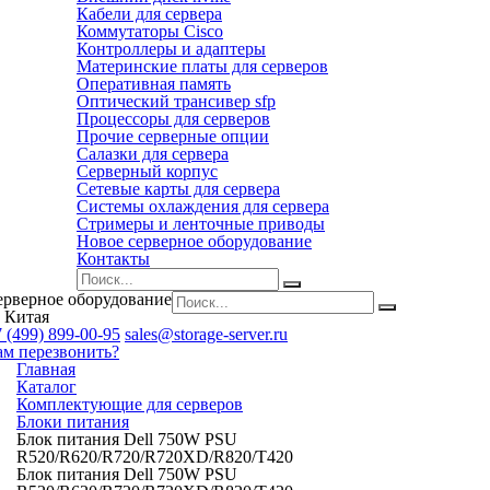
Кабели для сервера
Коммутаторы Cisco
Контроллеры и адаптеры
Материнские платы для серверов
Оперативная память
Оптический трансивер sfp
Процессоры для серверов
Прочие серверные опции
Салазки для сервера
Серверный корпус
Сетевые карты для сервера
Системы охлаждения для сервера
Стримеры и ленточные приводы
Новое серверное оборудование
Контакты
ерверное оборудование
 Китая
 (499) 899-00-95
sales@storage-server.ru
ам перезвонить?
Главная
Каталог
Комплектующие для серверов
Блоки питания
Блок питания Dell 750W PSU
R520/R620/R720/R720XD/R820/T420
Блок питания Dell 750W PSU