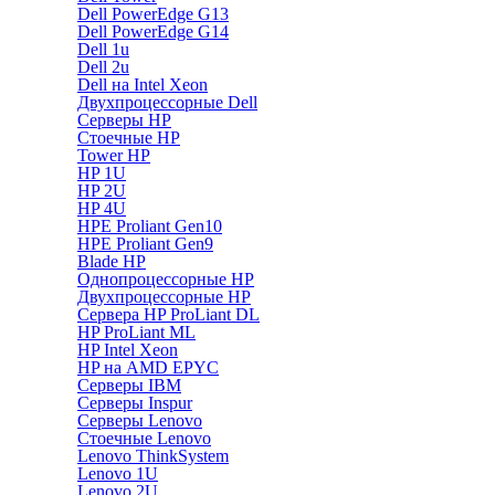
Dell PowerEdge G13
Dell PowerEdge G14
Dell 1u
Dell 2u
Dell на Intel Xeon
Двухпроцессорные Dell
Серверы HP
Стоечные HP
Tower HP
HP 1U
HP 2U
HP 4U
HPE Proliant Gen10
HPE Proliant Gen9
Blade HP
Однопроцессорные HP
Двухпроцессорные HP
Сервера HP ProLiant DL
HP ProLiant ML
HP Intel Xeon
HP на AMD EPYC
Серверы IBM
Серверы Inspur
Серверы Lenovo
Стоечные Lenovo
Lenovo ThinkSystem
Lenovo 1U
Lenovo 2U