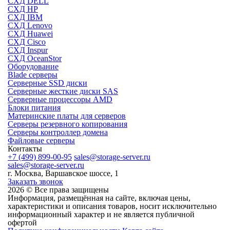
СХД DELL
СХД HP
СХД IBM
СХД Lenovo
СХД Huawei
СХД Cisco
СХД Inspur
СХД OceanStor
Оборудование
Blade серверы
Серверные SSD диски
Cерверные жесткие диски SAS
Серверные процессоры AMD
Блоки питания
Материнские платы для серверов
Серверы резервного копирования
Серверы контроллер домена
Файловые серверы
Контакты
+7 (499) 899-00-95
sales@storage-server.ru
sales@storage-server.ru
г. Москва, Варшавское шоссе, 1
Заказать звонок
2026 © Все права защищены
Информация, размещённая на сайте, включая цены,
характеристики и описания товаров, носит исключительно
информационный характер и не является публичной
офертой