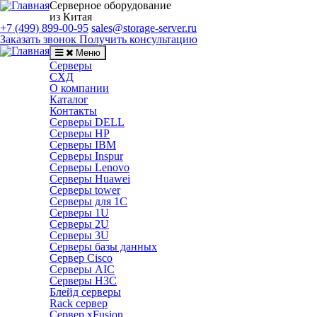
Серверное оборудование
из Китая
+7 (499) 899-00-95
sales@storage-server.ru
Заказать звонок
Получить консультацию
Меню
Серверы
СХД
О компании
Каталог
Контакты
Серверы DELL
Серверы HP
Серверы IBM
Серверы Inspur
Серверы Lenovo
Серверы Huawei
Серверы tower
Серверы для 1C
Серверы 1U
Серверы 2U
Серверы 3U
Серверы базы данных
Сервер Cisco
Серверы AIC
Серверы H3C
Блейд серверы
Rack сервер
Сервер xFusion