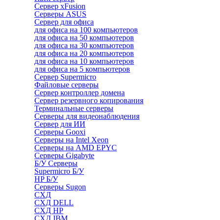
Сервер xFusion
Серверы ASUS
Сервер для офиса
для офиса на 100 компьютеров
для офиса на 50 компьютеров
для офиса на 30 компьютеров
для офиса на 20 компьютеров
для офиса на 10 компьютеров
для офиса на 5 компьютеров
Сервер Supermicro
Файловые серверы
Сервер контроллер домена
Сервер резервного копирования
Терминальные серверы
Серверы для видеонаблюдения
Сервер для ИИ
Серверы Gooxi
Серверы на Intel Xeon
Серверы на AMD EPYC
Серверы Gigabyte
Б/У Серверы
Supermicro Б/У
HP Б/У
Серверы Sugon
СХД
СХД DELL
СХД HP
СХД IBM