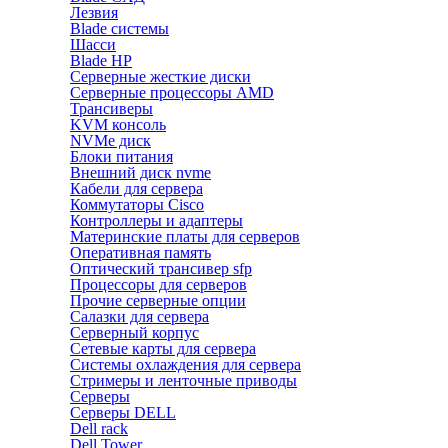
Лезвия
Blade системы
Шасси
Blade HP
Серверные жесткие диски
Серверные процессоры AMD
Трансиверы
KVM консоль
NVMe диск
Блоки питания
Внешний диск nvme
Кабели для сервера
Коммутаторы Cisco
Контроллеры и адаптеры
Материнские платы для серверов
Оперативная память
Оптический трансивер sfp
Процессоры для серверов
Прочие серверные опции
Салазки для сервера
Серверный корпус
Сетевые карты для сервера
Системы охлаждения для сервера
Стримеры и ленточные приводы
Серверы
Серверы DELL
Dell rack
Dell Tower