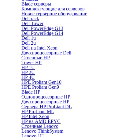
Blade серверы
Комплектующие для серверов
Новое серверное оборудование
Dell rack
Dell Tower
Dell PowerEdge G13
Dell PowerEdge G14
Dell 1u
Dell 2u
Dell на Intel Xeon
Двухпроцессорные Dell
Стоечные HP
Tower HP
HP 1U
HP 2U
HP 4U
HPE Proliant Gen10
HPE Proliant Gen9
Blade HP
Однопроцессорные HP
Двухпроцессорные HP
Сервера HP ProLiant DL
HP ProLiant ML
HP Intel Xeon
HP на AMD EPYC
Стоечные Lenovo
Lenovo ThinkSystem
Lenovo 1U