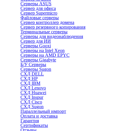
Серверы ASUS
Сервер для офиса
Сервер Supermicro
Файловые серверы
Сервер контроллер домена
Сервер резервного копирования
Терминальные серверы
Серверы для видеонаблюдения
Сервер для ИИ
Серверы Gooxi
Серверы на Intel Xeon
Серверы на AMD EPYC
Серверы Gigabyte
Б/У Серверы
Серверы Sugon
СХД DELL
СХД HP
СХД IBM
СХД Lenovo
СХД Huawei
СХД Inspur
СХД Cisco
СХД Sugon
Параллельный импорт
Оплата и доставка
Гарантия
Сертификаты
Отзывы