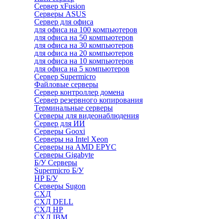
Сервер xFusion
Серверы ASUS
Сервер для офиса
для офиса на 100 компьютеров
для офиса на 50 компьютеров
для офиса на 30 компьютеров
для офиса на 20 компьютеров
для офиса на 10 компьютеров
для офиса на 5 компьютеров
Сервер Supermicro
Файловые серверы
Сервер контроллер домена
Сервер резервного копирования
Терминальные серверы
Серверы для видеонаблюдения
Сервер для ИИ
Серверы Gooxi
Серверы на Intel Xeon
Серверы на AMD EPYC
Серверы Gigabyte
Б/У Серверы
Supermicro Б/У
HP Б/У
Серверы Sugon
СХД
СХД DELL
СХД HP
СХД IBM