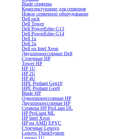
Blade серверы
Комплектующие для серверов
Новое серверное оборудование
Dell rack
Dell Tower
Dell PowerEdge G13
Dell PowerEdge G14
Dell 1u
Dell 2u
Dell на Intel Xeon
Двухпроцессорные Dell
Стоечные HP
Tower HP
HP 1U
HP 2U
HP 4U
HPE Proliant Gen10
HPE Proliant Gen9
Blade HP
Однопроцессорные HP
Двухпроцессорные HP
Сервера HP ProLiant DL
HP ProLiant ML
HP Intel Xeon
HP на AMD EPYC
Стоечные Lenovo
Lenovo ThinkSystem
Lenovo 1U