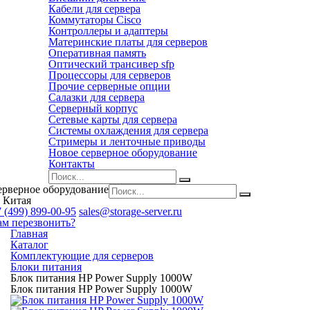
Кабели для сервера
Коммутаторы Cisco
Контроллеры и адаптеры
Материнские платы для серверов
Оперативная память
Оптический трансивер sfp
Процессоры для серверов
Прочие серверные опции
Салазки для сервера
Серверный корпус
Сетевые карты для сервера
Системы охлаждения для сервера
Стримеры и ленточные приводы
Новое серверное оборудование
Контакты
ерверное оборудование
 Китая
 (499) 899-00-95
sales@storage-server.ru
ам перезвонить?
Главная
Каталог
Комплектующие для серверов
Блоки питания
Блок питания HP Power Supply 1000W
Блок питания HP Power Supply 1000W