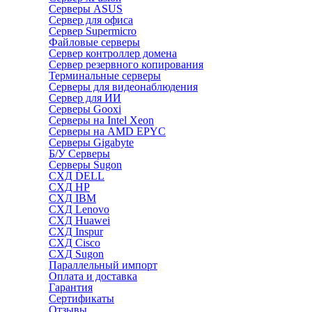
Серверы ASUS
Сервер для офиса
Сервер Supermicro
Файловые серверы
Сервер контроллер домена
Сервер резервного копирования
Терминальные серверы
Серверы для видеонаблюдения
Сервер для ИИ
Серверы Gooxi
Серверы на Intel Xeon
Серверы на AMD EPYC
Серверы Gigabyte
Б/У Серверы
Серверы Sugon
СХД DELL
СХД HP
СХД IBM
СХД Lenovo
СХД Huawei
СХД Inspur
СХД Cisco
СХД Sugon
Параллельный импорт
Оплата и доставка
Гарантия
Сертификаты
Отзывы