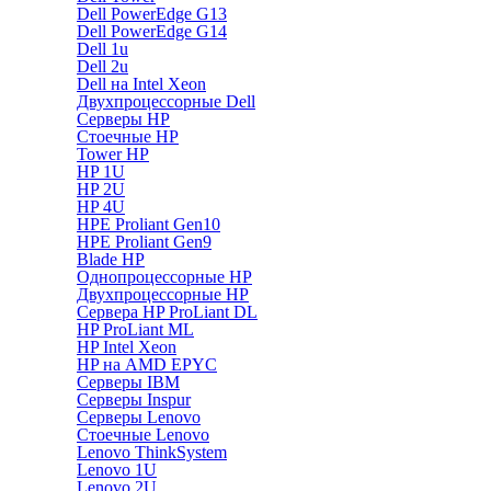
Dell PowerEdge G13
Dell PowerEdge G14
Dell 1u
Dell 2u
Dell на Intel Xeon
Двухпроцессорные Dell
Серверы HP
Стоечные HP
Tower HP
HP 1U
HP 2U
HP 4U
HPE Proliant Gen10
HPE Proliant Gen9
Blade HP
Однопроцессорные HP
Двухпроцессорные HP
Сервера HP ProLiant DL
HP ProLiant ML
HP Intel Xeon
HP на AMD EPYC
Серверы IBM
Серверы Inspur
Серверы Lenovo
Стоечные Lenovo
Lenovo ThinkSystem
Lenovo 1U
Lenovo 2U