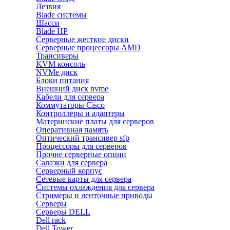
Лезвия
Blade системы
Шасси
Blade HP
Серверные жесткие диски
Серверные процессоры AMD
Трансиверы
KVM консоль
NVMe диск
Блоки питания
Внешний диск nvme
Кабели для сервера
Коммутаторы Cisco
Контроллеры и адаптеры
Материнские платы для серверов
Оперативная память
Оптический трансивер sfp
Процессоры для серверов
Прочие серверные опции
Салазки для сервера
Серверный корпус
Сетевые карты для сервера
Системы охлаждения для сервера
Стримеры и ленточные приводы
Серверы
Серверы DELL
Dell rack
Dell Tower