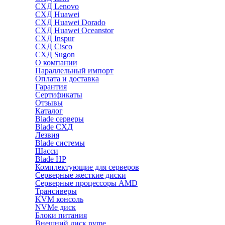
СХД Lenovo
СХД Huawei
СХД Huawei Dorado
СХД Huawei Oceanstor
СХД Inspur
СХД Cisco
СХД Sugon
О компании
Параллельный импорт
Оплата и доставка
Гарантия
Сертификаты
Отзывы
Каталог
Blade серверы
Blade СХД
Лезвия
Blade системы
Шасси
Blade HP
Комплектующие для серверов
Серверные жесткие диски
Серверные процессоры AMD
Трансиверы
KVM консоль
NVMe диск
Блоки питания
Внешний диск nvme