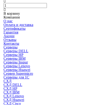
В корзину
Компания
О нас
Оплата и доставка
Сертификаты
Гарантия
Акции
Отзывы
Контакты
Серверы
Серверы DELL
Серверы HP
Серверы IBM
Серверы Inspur
Серверы Lenovo
Серверы Huawei
Сервер Supermicro
Серверы для 1C
СХД
СХД DELL
СХД HP
СХД IBM
СХД Lenovo
СХД Huawei
СХД Cisco