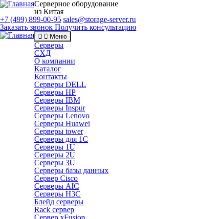
Серверное оборудование
из Китая
+7 (499) 899-00-95
sales@storage-server.ru
Заказать звонок
Получить консультацию
Меню
Серверы
СХД
О компании
Каталог
Контакты
Серверы DELL
Серверы HP
Серверы IBM
Серверы Inspur
Серверы Lenovo
Серверы Huawei
Серверы tower
Серверы для 1C
Серверы 1U
Серверы 2U
Серверы 3U
Серверы базы данных
Сервер Cisco
Серверы AIC
Серверы H3C
Блейд серверы
Rack сервер
Сервер xFusion